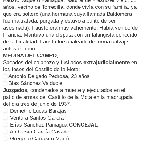
Fausto Vaquero Paniagua: Natural de Fresno el Viejo, 31
años, vecino de Torrecilla, donde vivía con su familia, ya
que era soltero (una hermana suya llamada Baldomera
fue maltratada, purgada y estuvo a punto de ser
asesinada). Fausto era muy vehemente. Había venido de
Francia. Mantuvo una disputa con un falangista conocido
de la localidad. Fausto fue apaleado de forma salvaje
antes de morir.
MEDINA DEL CAMPO,
Sacados del calabozo y fusilados
extrajudicialmente
en
los fosos del Castillo de la Mota:
Antonio Delgado Pedrosa, 23 años
Blas Sánchez Valduciel
Juzgados
, condenados a muerte y ejecutados en el
patio de armas del Castillo de la Mota en la madrugada
del día tres de junio de 1937.
Demetrio Lucas Barajas
Ventura Santos García
Elías Sánchez Paniagua
CONCEJAL
Ambrosio García Casado
Gregorio Carrasco Martín