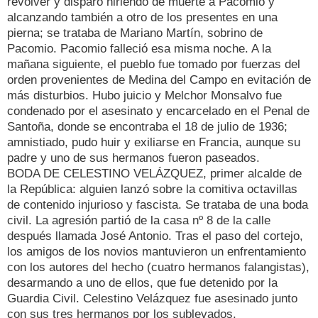
revólver y disparó hiriendo de muerte a Pacomio y
alcanzando también a otro de los presentes en una
pierna; se trataba de Mariano Martín, sobrino de
Pacomio. Pacomio falleció esa misma noche. A la
mañana siguiente, el pueblo fue tomado por fuerzas del
orden provenientes de Medina del Campo en evitación de
más disturbios. Hubo juicio y Melchor Monsalvo fue
condenado por el asesinato y encarcelado en el Penal de
Santoña, donde se encontraba el 18 de julio de 1936;
amnistiado, pudo huir y exiliarse en Francia, aunque su
padre y uno de sus hermanos fueron paseados.
BODA DE CELESTINO VELÁZQUEZ, primer alcalde de
la República: alguien lanzó sobre la comitiva octavillas
de contenido injurioso y fascista. Se trataba de una boda
civil. La agresión partió de la casa nº 8 de la calle
después llamada José Antonio. Tras el paso del cortejo,
los amigos de los novios mantuvieron un enfrentamiento
con los autores del hecho (cuatro hermanos falangistas),
desarmando a uno de ellos, que fue detenido por la
Guardia Civil. Celestino Velázquez fue asesinado junto
con sus tres hermanos por los sublevados.