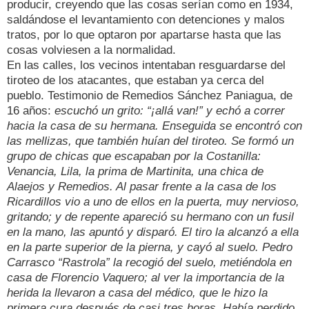
producir, creyendo que las cosas serían como en 1934,
saldándose el levantamiento con detenciones y malos
tratos, por lo que optaron por apartarse hasta que las
cosas volviesen a la normalidad.
En las calles, los vecinos intentaban resguardarse del
tiroteo de los atacantes, que estaban ya cerca del
pueblo. Testimonio de Remedios Sánchez Paniagua, de
16 años:
escuchó un grito: “¡allá van!” y echó a correr
hacia la casa de su hermana. Enseguida se encontró con
las mellizas, que también huían del tiroteo. Se formó un
grupo de chicas que escapaban por la Costanilla:
Venancia, Lila, la prima de Martinita, una chica de
Alaejos y Remedios. Al pasar frente a la casa de los
Ricardillos vio a uno de ellos en la puerta, muy nervioso,
gritando; y de repente apareció su hermano con un fusil
en la mano, las apuntó y disparó. El tiro la alcanzó a ella
en la parte superior de la pierna, y cayó al suelo. Pedro
Carrasco “Rastrola” la recogió del suelo, metiéndola en
casa de Florencio Vaquero; al ver la importancia de la
herida la llevaron a casa del médico, que le hizo la
primera cura después de casi tres horas. Había perdido