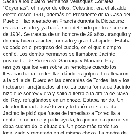
Sacan a los cuatro hermanos Velázquez Corrales
“Goyumas”; el mayor de ellos, Celestino, era el alcalde
electo desde 1931, además de Presidente de la Casa del
Pueblo. Había estado en Francia durante la Dictadura;
estaba casado y ya había sido detenido por los sucesos
de 1934. Se trataba de un hombre de 29 años, tranquilo y
de muy buen carácter, formado y gran trabajador. Estaba
volcado en el progreso del pueblo, en el que siempre
confió. Los demás hermanos se llamaban: Jacinto
(instructor de Pioneros), Santiago y Mariano. Hay
testigos que los ven sobre un remolque cuando los
llevaban hacia Tordesillas dándoles golpes. Los llevaron
a la orilla del Duero en las cercanías de Tordesillas y los
tirotearon, arrojándolos al río. La buena forma de Jacinto
hizo que sobreviviera y salió a tierra a la altura de Nava
del Rey, refugiándose en un chozo. Estaba herido. Un
afilador llamado José lo vio y lo tapó con su manta.
Jacinto le pidió que fuese de inmediato a Torrecilla a
contar lo ocurrido y pedir ayuda, lo que indica que no se
daba cuenta de la situación. Un poco más tarde fue
localizado y rematado en el mismo chozo. La madre de