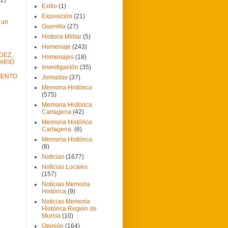
Exilio
(1)
Exposición
(21)
 un
Guerrilla
(27)
Historia Militar
(5)
Homenaje
(243)
DEZ,
Homenajes
(18)
ARIO
Investigación
(35)
IENTO
Jornadas
(37)
Memoria Histórica
(575)
Memoria Histórica
Cartagena
(42)
Memoria Histórica
Cartagena.
(6)
Memoria Histórica.
(8)
Noticias
(1677)
Noticias Locales
(157)
Noticias Memoria
Histórica
(9)
Noticias Memoria
Histórica Región de
Murcia
(10)
Opinión
(164)