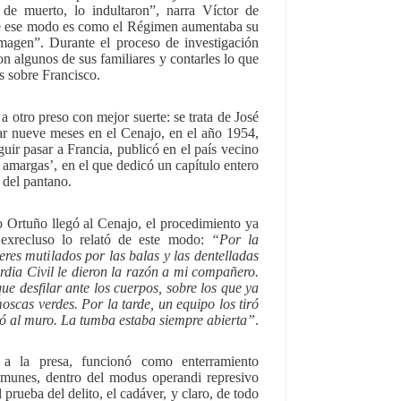
de muerto, lo indultaron”, narra Víctor de
“de ese modo es como el Régimen aumentaba su
imagen”. Durante el proceso de investigación
on algunos de sus familiares y contarles lo que
s sobre Francisco.
 a otro preso con mejor suerte: se trata de José
jar nueve meses en el Cenajo, en el año 1954,
ir pasar a Francia, publicó en el país vecino
s amargas’, en el que dedicó un capítulo entero
s del pantano.
 Ortuño llegó al Cenajo, el procedimiento ya
 exrecluso lo relató de este modo:
“Por la
res mutilados por las balas y las dentelladas
rdia Civil le dieron la razón a mi compañero.
que desfilar ante los cuerpos, sobre los que ya
scas verdes. Por la tarde, un equipo los tiró
levó al muro. La tumba estaba siempre abierta”
.
 la presa, funcionó como enterramiento
comunes, dentro del modus operandi represivo
l prueba del delito, el cadáver, y claro, de todo