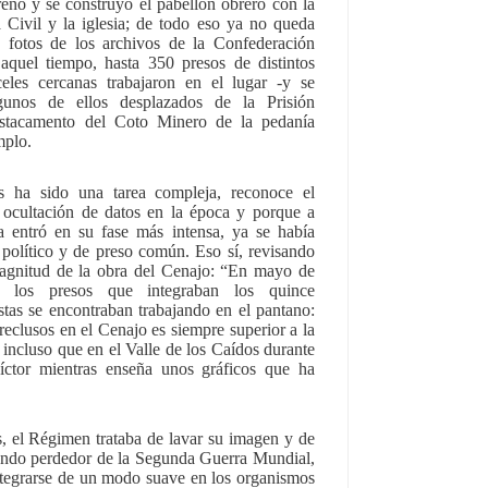
reno y se construyó el pabellón obrero con la
a Civil y la iglesia; de todo eso ya no queda
 fotos de los archivos de la Confederación
aquel tiempo, hasta 350 presos de distintos
eles cercanas trabajaron en el lugar -y se
lgunos de ellos desplazados de la Prisión
estacamento del Coto Minero de la pedanía
mplo.
os ha sido una tarea compleja, reconoce el
a ocultación de datos en la época y porque a
ra entró en su fase más intensa, ya se había
 político y de preso común. Eso sí, revisando
magnitud de la obra del Cenajo: “En mayo de
los presos que integraban los quince
tas se encontraban trabajando en el pantano:
eclusos en el Cenajo es siempre superior a la
incluso que en el Valle de los Caídos durante
íctor mientras enseña unos gráficos que ha
, el Régimen trataba de lavar su imagen y de
bando perdedor de la Segunda Guerra Mundial,
integrarse de un modo suave en los organismos