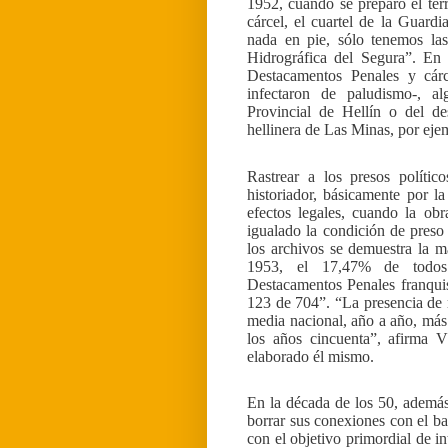
1952, cuando se preparó el ter
cárcel, el cuartel de la Guardi
nada en pie, sólo tenemos las
Hidrográfica del Segura”. En 
Destacamentos Penales y cárc
infectaron de paludismo-, a
Provincial de Hellín o del d
hellinera de Las Minas, por eje
Rastrear a los presos polític
historiador, básicamente por l
efectos legales, cuando la ob
igualado la condición de preso
los archivos se demuestra la 
1953, el 17,47% de todos 
Destacamentos Penales franquis
123 de 704”. “La presencia de r
media nacional, año a año, más 
los años cincuenta”, afirma V
elaborado él mismo.
En la década de los 50, además
borrar sus conexiones con el 
con el objetivo primordial de 