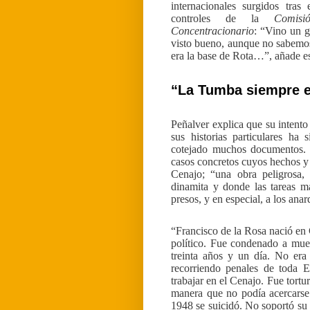
internacionales surgidos tras
controles de la
Comisi
Concentracionario
: “Vino un g
visto bueno, aunque no sabemos 
era la base de Rota…”, añade e
“La Tumba siempre e
Peñalver explica que su intento
sus historias particulares ha
cotejado muchos documentos. 
casos concretos cuyos hechos y 
Cenajo; “una obra peligrosa,
dinamita y donde las tareas má
presos, y en especial, a los anar
“Francisco de la Rosa nació en 
político. Fue condenado a mue
treinta años y un día. No era 
recorriendo penales de toda E
trabajar en el Cenajo. Fue tortu
manera que no podía acercarse
1948 se suicidó. No soportó su 