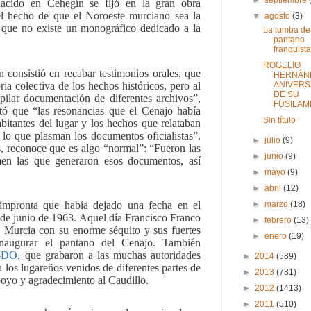
nacido en Cehegín se fijó en la gran obra
 el hecho de que el Noroeste murciano sea la
▼
agosto
(3)
 que no existe un monográfico dedicado a la
La tumba de
pantano
franquista
ROGELIO
n consistió en recabar testimonios orales, que
HERNÁN
a colectiva de los hechos históricos, pero al
ANIVERS
DE SU
lar documentación de diferentes archivos”,
FUSILAM
ató que “las resonancias que el Cenajo había
Sin título
bitantes del lugar y los hechos que relataban
 lo que plasman los documentos oficialistas”.
►
julio
(9)
, reconoce que es algo “normal”: “Fueron las
►
junio
(9)
en las que generaron esos documentos, así
►
mayo
(9)
►
abril
(12)
►
marzo
(18)
impronta que había dejado una fecha en el
 de junio de 1963. Aquel día Francisco Franco
►
febrero
(13)
e Murcia con su enorme séquito y sus fuertes
►
enero
(19)
naugurar el pantano del Cenajo. También
-DO
, que grabaron a las muchas autoridades
►
2014
(589)
y a los lugareños venidos de diferentes partes de
►
2013
(781)
poyo y agradecimiento al Caudillo.
►
2012
(1413)
►
2011
(510)