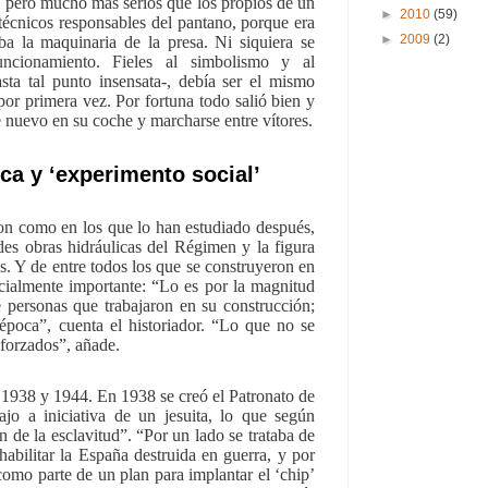
, pero mucho más serios que los propios de un
►
2010
(59)
 técnicos responsables del pantano, porque era
►
2009
(2)
ba la maquinaria de la presa. Ni siquiera se
ncionamiento. Fieles al simbolismo y al
sta tal punto insensata-, debía ser el mismo
por primera vez. Por fortuna todo salió bien y
 nuevo en su coche y marcharse entre vítores.
ca y ‘experimento social’
ron como en los que lo han estudiado después,
des obras hidráulicas del Régimen y la figura
. Y de entre todos los que se construyeron en
ecialmente importante: “Lo es por la magnitud
e personas que trabajaron en su construcción;
época”, cuenta el historiador. “Lo que no se
 forzados”, añade.
: 1938 y 1944. En 1938 se creó el Patronato de
o a iniciativa de un jesuita, lo que según
n de la esclavitud”. “Por un lado se trataba de
abilitar la España destruida en guerra, y por
como parte de un plan para implantar el ‘chip’