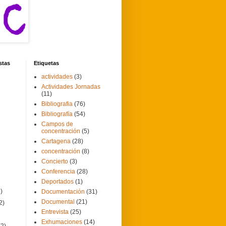
stas
Etiquetas
actividades
(3)
Actividades Jornadas
(11)
Bibliografia
(76)
Bibliografía
(54)
Campos de
concentración
(5)
Cartagena
(28)
concentración
(8)
Concierto
(3)
Conferencia
(28)
Deportados
(1)
2)
Documentación
(31)
Documental
(21)
2)
Entrevista
(25)
Exhumaciones
(14)
(2)