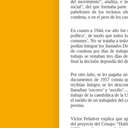
del movimiento”, analiza, e in
social”, del que formaba parte 
pabellones de los reclusos ob
condena, o en el peor de los cas
En cuanto a 1944, ese año fue
político’, de modo que todos lo
comunes’. No se trataba a todos
podían integrar los llamados De
de condena por días de trabaj
trabajo se restaban tres días d
final la decisión dependía del di
Por otro lado, se les pagaba un
documentos de 1957 consta que
recibían íntegro; se les descon
llamaban ‘socorro’ y ‘auxilio’…
trabajo de la catedrática de l
el sueldo de un trabajador del 
pesetas.
Víctor Peñalver explica que a
del proyecto del Cenajo: “Hab