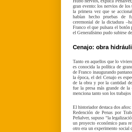
Hubo nervios, explica Peñalver
gran evento: los nervios de los
la primera vez que se acciona
habían hecho pruebas de fu
ceremonial de la dictadura –ha
Franco el que pulsara el botón 
el Generalísimo pudo subirse de
Cenajo: obra hidráuli
Tanto en aquellos que lo vivie
es conocida la política de gran
de Franco inaugurando pantanos
la época, el del Cenajo es esp
de la obra y por la cantidad d
fue la presa más grande de la 
menciona tanto son los trabajos
El historiador destaca dos años
Redención de Penas por Trabaj
Peñalver, supuso “la legalizació
un proyecto económico para reh
otro era un experimento social 