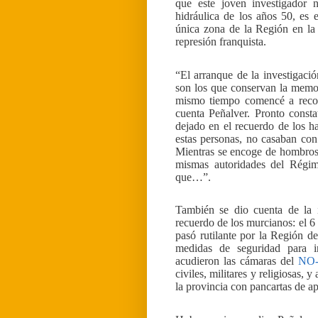
que este joven investigador 
hidráulica de los años 50, es
única zona de la Región en la
represión franquista.
“El arranque de la investigació
son los que conservan la memori
mismo tiempo comencé a recopi
cuenta Peñalver. Pronto const
dejado en el recuerdo de los ha
estas personas, no casaban con
Mientras se encoge de hombros
mismas autoridades del Régim
que…”.
También se dio cuenta de la 
recuerdo de los murcianos: el 6
pasó rutilante por la Región d
medidas de seguridad para i
acudieron las cámaras del
NO
civiles, militares y religiosas, 
la provincia con pancartas de a