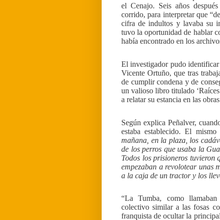
el Cenajo. Seis años después 
corrido, para interpretar que 
cifra de indultos y lavaba su 
tuvo la oportunidad de hablar c
había encontrado en los archivo
El investigador pudo identificar
Vicente Ortuño, que tras traba
de cumplir condena y de consegu
un valioso libro titulado ‘Raíce
a relatar su estancia en las obra
Según explica Peñalver, cuando
estaba establecido. El mismo
mañana, en la plaza, los cadáve
de los perros que usaba la Gua
Todos los prisioneros tuvieron 
empezaban a revolotear unas mo
a la caja de un tractor y los l
“La Tumba, como llamaban a
colectivo similar a las fosas 
franquista de ocultar la principa