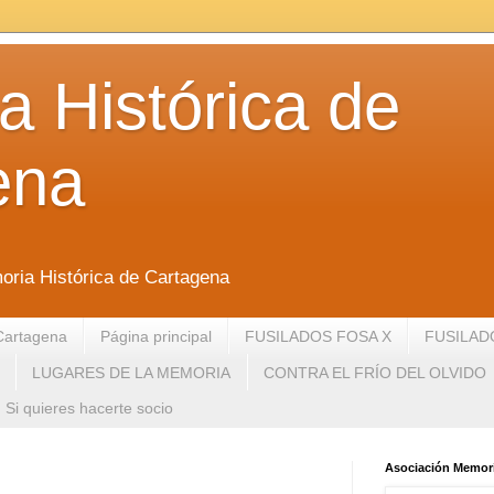
 Histórica de
ena
oria Histórica de Cartagena
Cartagena
Página principal
FUSILADOS FOSA X
FUSILAD
LUGARES DE LA MEMORIA
CONTRA EL FRÍO DEL OLVIDO
Si quieres hacerte socio
Asociación Memori