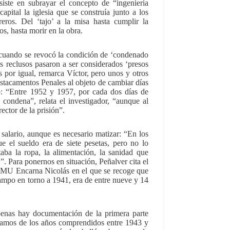
siste en subrayar el concepto de “ingeniería
capital la iglesia que se construía junto a los
reros. Del ‘tajo’ a la misa hasta cumplir la
os, hasta morir en la obra.
 cuando se revocó la condición de ‘condenado
s reclusos pasaron a ser considerados ‘presos
 por igual, remarca Víctor, pero unos y otros
stacamentos Penales al objeto de cambiar días
o: “Entre 1952 y 1957, por cada dos días de
e condena”, relata el investigador, “aunque al
rector de la prisión”.
 salario, aunque es necesario matizar: “En los
 el sueldo era de siete pesetas, pero no lo
taba la ropa, la alimentación, la sanidad que
”. Para ponernos en situación, Peñalver cita el
a UMU Encarna Nicolás en el que se recoge que
campo en torno a 1941, era de entre nueve y 14
penas hay documentación de la primera parte
lamos de los años comprendidos entre 1943 y