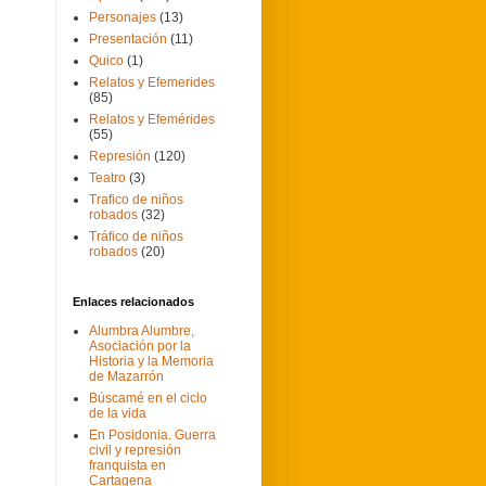
Personajes
(13)
Presentación
(11)
Quico
(1)
Relatos y Efemerides
(85)
Relatos y Efemérides
(55)
Represión
(120)
Teatro
(3)
Trafico de niños
robados
(32)
Tráfico de niños
robados
(20)
Enlaces relacionados
Alumbra Alumbre,
Asociación por la
Historia y la Memoria
de Mazarrón
Búscamé en el ciclo
de la vida
En Posidonia. Guerra
civil y represión
franquista en
Cartagena