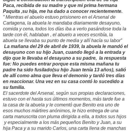
Paca, recibida de su madre y que mi prima hermana
Paquita ,su hija, me ha dado a conocer recientemente.
” Mientras el abuelo estuvo prisionero en el Arsenal de
Cartagena, la abuela le mandaba diariamente desayuno,
comida y cena, todos los días iba a verlo pasándose toda la
tarde con él, hablaban , el abuelo a veces escribía, la
abuela se llevaba su punto de media y allí hacía su labor”
La mañana del 29 de abril de 1939, la abuela le mandó el
desayuno con su hijo Juan, cuando llegó a la entrada y
dijo que le llevaba el desayuno a su padre, la respuesta
fue: No puedes entrar porque esta misma mañana tu
padre ha sido fusilado(su hijo Juan tenía 13 años), salió
de allí como alma que lleva el demonio y tardó tres días
en reaccionar. Una vez en su casa contó lo sucedido a
su familia.
El sacerdote del Arsenal, según sus propias declaraciones,
estuvo con el hasta sus últimos momentos, más tarde fue a
la casa de la abuela y le comentó que Benito era uno de
esos muchos mártires anónimos, le hizo entrega de una
carta manuscrita con pluma dirigida a ella, a todos sus hijos
y especialmente a los más pequeños Benito y Juan, a su
hija Paca y a su marido Carlos, una carta llena de manchas