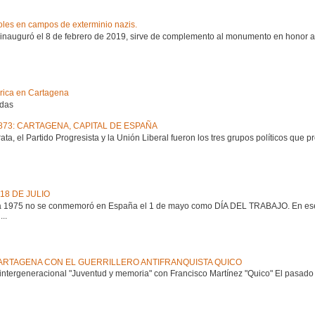
les en campos de exterminio nazis.
 inauguró el 8 de febrero de 2019, sirve de complemento al monumento en honor a
órica en Cartagena
adas
1873: CARTAGENA, CAPITAL DE ESPAÑA
a, el Partido Progresista y la Unión Liberal fueron los tres grupos políticos que 
18 DE JULIO
1975 no se conmemoró en España el 1 de mayo como DÍA DEL TRABAJO. En ese dí
..
RTAGENA CON EL GUERRILLERO ANTIFRANQUISTA QUICO
ntergeneracional "Juventud y memoria" con Francisco Martínez "Quico" El pasado 8