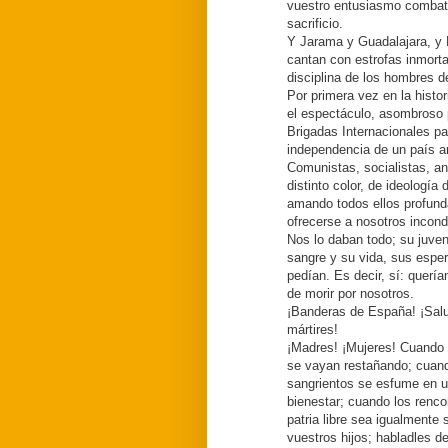
vuestro entusiasmo combati
sacrificio.
Y Jarama y Guadalajara, y B
cantan con estrofas inmortal
disciplina de los hombres d
Por primera vez en la histo
el espectáculo, asombroso 
Brigadas Internacionales par
independencia de un país 
Comunistas, socialistas, a
distinto color, de ideología 
amando todos ellos profundam
ofrecerse a nosotros incond
Nos lo daban todo; su juve
sangre y su vida, sus esp
pedían. Es decir, sí: querí
de morir por nosotros.
¡Banderas de España! ¡Salu
mártires!
¡Madres! ¡Mujeres! Cuando l
se vayan restañando; cuand
sangrientos se esfume en un
bienestar; cuando los renco
patria libre sea igualmente
vuestros hijos; habladles 