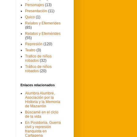
Personajes
(13)
Presentación
(11)
Quico
(1)
Relatos y Efemerides
(85)
Relatos y Efemérides
(55)
Represión
(120)
Teatro
(3)
Trafico de niños
robados
(32)
Tráfico de niños
robados
(20)
Enlaces relacionados
Alumbra Alumbre,
Asociación por la
Historia y la Memoria
de Mazarrón
Búscamé en el ciclo
de la vida
En Posidonia. Guerra
civil y represión
franquista en
Cartagena