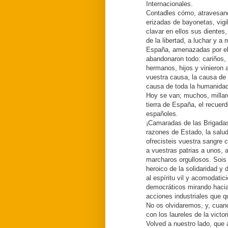
Internacionales.
Contadles cómo, atravesan
erizadas de bayonetas, vig
clavar en ellos sus dientes
de la libertad, a luchar y a 
España, amenazadas por el 
abandonaron todo: cariños, p
hermanos, hijos y vinieron 
vuestra causa, la causa de
causa de toda la humanidad
Hoy se van; muchos, millar
tierra de España, el recue
españoles.
¡Camaradas de las Brigadas
razones de Estado, la salu
ofrecisteis vuestra sangre 
a vuestras patrias a unos, 
marcharos orgullosos. Sois l
heroico de la solidaridad y 
al espíritu vil y acomodatici
democráticos mirando hacia
acciones industriales que qu
No os olvidaremos, y, cuand
con los laureles de la victo
Volved a nuestro lado, que 