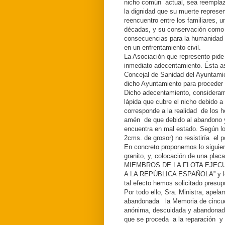
nicho común actual, sea reemplaz
la dignidad que su muerte represe
reencuentro entre los familiares, u
décadas, y su conservación como e
consecuencias para la humanidad de
en un enfrentamiento civil.
La Asociación que represento pide
inmediato adecentamiento. Ésta as
Concejal de Sanidad del Ayuntamie
dicho Ayuntamiento para proceder
Dicho adecentamiento, consideramos
lápida que cubre el nicho debido a
corresponde a la realidad de los 
amén de que debido al abandono y
encuentra en mal estado. Según los
2cms. de grosor) no resistiría el po
En concreto proponemos lo siguient
granito, y, colocación de una pl
MIEMBROS DE LA FLOTA EJECU
A LA REPÚBLICA ESPAÑOLA” y los 
tal efecto hemos solicitado presu
Por todo ello, Sra. Ministra, apel
abandonada la Memoria de cincue
anónima, descuidada y abandonada
que se proceda a la reparación y