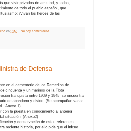
is que vivir privados de amistad, y todos,
ecimiento de todo el pueblo español, que
ntusiasmo: ¡Vivan los héroes de las
gena
en
9:37
No hay comentarios:
inistra de Defensa
nte en el cementerio de los Remedios de
 de cincuenta y un marinos de la Flota
resión franquista entre 1939 y 1945, se encuentra
tado de abandono y olvido. (Se acompañan varias
al. Anexo 1).
on la puesta en conocimiento al anterior
tal situación. (Anexo2)
ficación y conservación de estos referentes
a reciente historia, por ello pide que el inicuo