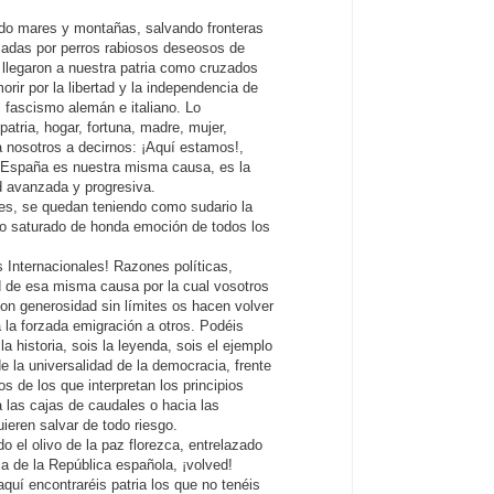
do mares y montañas, salvando fronteras
iladas por perros rabiosos deseosos de
, llegaron a nuestra patria como cruzados
morir por la libertad y la independencia de
fascismo alemán e italiano. Lo
atria, hogar, fortuna, madre, mujer,
a nosotros a decirnos: ¡Aquí estamos!,
 España es nuestra misma causa, es la
 avanzada y progresiva.
es, se quedan teniendo como sudario la
rdo saturado de honda emoción de todos los
 Internacionales! Razones políticas,
d de esa misma causa por la cual vosotros
con generosidad sin límites os hacen volver
a la forzada emigración a otros. Podéis
a historia, sois la leyenda, sois el ejemplo
de la universalidad de la democracia, frente
os de los que interpretan los principios
 las cajas de caudales o hacia las
ieren salvar de todo riesgo.
o el olivo de la paz florezca, entrelazado
ria de la República española, ¡volved!
aquí encontraréis patria los que no tenéis