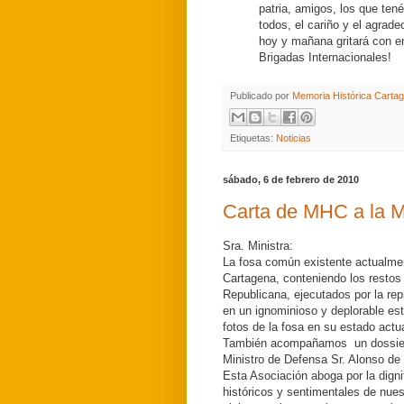
patria, amigos, los que tené
todos, el cariño y el agrad
hoy y mañana gritará con e
Brigadas Internacionales!
Publicado por
Memoria Histórica Carta
Etiquetas:
Noticias
sábado, 6 de febrero de 2010
Carta de MHC a la M
Sra. Ministra:
La fosa común existente actualme
Cartagena, conteniendo los restos
Republicana, ejecutados por la rep
en un ignominioso y deplorable es
fotos de la fosa en su estado actu
También acompañamos un dossier c
Ministro de Defensa Sr. Alonso de 
Esta Asociación aboga por la digni
históricos y sentimentales de nuestr