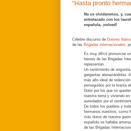
“Hasta pronto herman
No os olvidaremos, y, cuan
entrelazado con los laurel
española, ¡volved!
Célebre discurso de
Dolores Ibárru
de las
Brigadas Internacionales
, p
Es muy difícil pronunciar u
héroes de las Brigadas Inte
representan.
Un sentimiento de angustia, 
gargantas atenazándolas. A
más alto ideal de redención
perseguidos por la tiranía d
Dolor por los que se queda
nuestra tierra y viviendo e
aureolados por el sentimient
De todos los pueblos y toda
hermanos nuestros, como hi
más duros de nuestra guerra
española se hallaba amenaz
de las Brigadas Internaciona