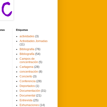
stas
Etiquetas
actividades
(3)
Actividades Jornadas
(11)
Bibliografia
(76)
Bibliografía
(54)
Campos de
concentración
(5)
Cartagena
(28)
concentración
(8)
Concierto
(3)
Conferencia
(28)
Deportados
(1)
Documentación
(31)
Documental
(21)
Entrevista
(25)
Exhumaciones
(14)