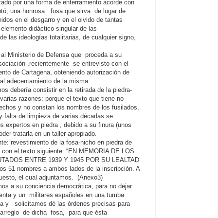
ado por una forma de enterramiento acorde con
ntó; una honrosa fosa que sirva de lugar de
nidos en el desgarro y en el olvido de tantas
lemento didáctico singular de las
 las ideologías totalitarias, de cualquier signo,
 al Ministerio de Defensa que proceda a su
ociación ,recientemente se entrevisto con el
nto de Cartagena, obteniendo autorización de
 al adecentamiento de la misma.
 debería consistir en la retirada de la piedra-
 varias razones: porque el texto que tiene no
hechos y no constan los nombres de los fusilados,
 falta de limpieza de varias décadas se
 expertos en piedra , debido a su finura (unos
der tratarla en un taller apropiado.
e: revestimiento de la fosa-nicho en piedra de
aca con el texto siguiente: “EN MEMORIA DE LOS
TADOS ENTRE 1939 Y 1945 POR SU LEALTAD
51 nombres a ambos lados de la inscripción. A
puesto, el cual adjuntamos. (Anexo3)
amos a su conciencia democrática, para no dejar
nta y un militares españoles en una tumba
 y solicitamos dé las órdenes precisas para
 arreglo de dicha fosa, para que ésta