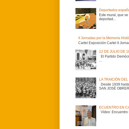
Deportados españo
Este mural, que se
deportad...
II Jornadas por la Memoria Hist
Cartel Exposición Cartel II Jorn
12 DE JULIO DE 
El Partido Demócrat
...
LA TRAICIÓN DEL 
Desde 1939 hasta 
SAN JOSÉ OBRER.
ECUENTRO EN CA
Vídeo: Encuentro i