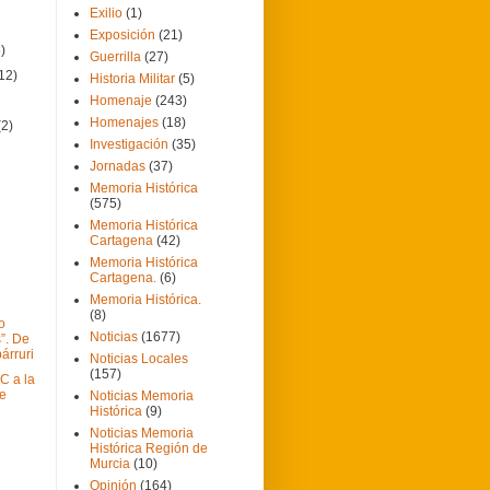
Exilio
(1)
Exposición
(21)
8)
Guerrilla
(27)
12)
Historia Militar
(5)
Homenaje
(243)
Homenajes
(18)
(2)
Investigación
(35)
Jornadas
(37)
Memoria Histórica
(575)
Memoria Histórica
Cartagena
(42)
Memoria Histórica
Cartagena.
(6)
Memoria Histórica.
(8)
o
Noticias
(1677)
”. De
árruri
Noticias Locales
(157)
C a la
de
Noticias Memoria
Histórica
(9)
Noticias Memoria
Histórica Región de
Murcia
(10)
Opinión
(164)