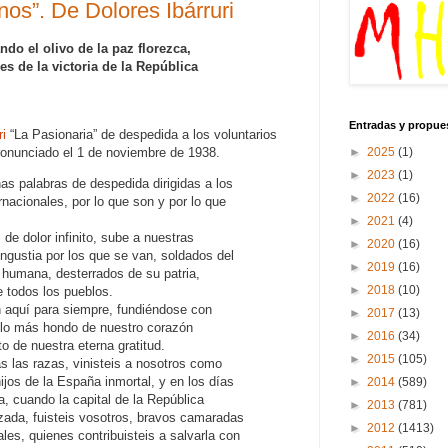
os”. De Dolores Ibárruri
do el olivo de la paz florezca,
es de la victoria de la República
Entradas y propue
ri
“La Pasionaria” de despedida a los voluntarios
ronunciado el 1 de noviembre de 1938.
►
2025
(1)
►
2023
(1)
nas palabras de despedida dirigidas a los
►
2022
(16)
rnacionales, por lo que son y por lo que
►
2021
(4)
de dolor infinito, sube a nuestras
►
2020
(16)
ngustia por los que se van, soldados del
►
2019
(16)
 humana, desterrados de su patria,
►
2018
(10)
e todos los pueblos.
n aquí para siempre, fundiéndose con
►
2017
(13)
n lo más hondo de nuestro corazón
►
2016
(34)
o de nuestra eterna gratitud.
►
2015
(105)
s las razas, vinisteis a nosotros como
jos de la España inmortal, y en los días
►
2014
(589)
, cuando la capital de la República
►
2013
(781)
ada, fuisteis vosotros, bravos camaradas
►
2012
(1413)
les, quienes contribuisteis a salvarla con