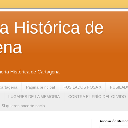
 Histórica de
ena
oria Histórica de Cartagena
Cartagena
Página principal
FUSILADOS FOSA X
FUSILAD
LUGARES DE LA MEMORIA
CONTRA EL FRÍO DEL OLVIDO
Si quieres hacerte socio
Asociación Memori