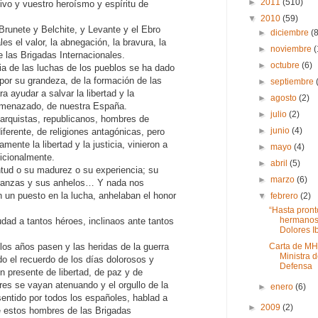
►
2011
(510)
vo y vuestro heroísmo y espíritu de
▼
2010
(59)
runete y Belchite, y Levante y el Ebro
►
diciembre
(
es el valor, la abnegación, la bravura, la
►
noviembre
(
e las Brigadas Internacionales.
►
octubre
(6)
ria de las luchas de los pueblos se ha dado
por su grandeza, de la formación de las
►
septiembre
a ayudar a salvar la libertad y la
►
agosto
(2)
amenazado, de nuestra España.
►
julio
(2)
narquistas, republicanos, hombres de
►
junio
(4)
diferente, de religiones antagónicas, pero
ente la libertad y la justicia, vinieron a
►
mayo
(4)
icionalmente.
►
abril
(5)
ntud o su madurez o su experiencia; su
►
marzo
(6)
eranzas y sus anhelos… Y nada nos
an un puesto en la lucha, anhelaban el honor
▼
febrero
(2)
“Hasta pront
hermanos
dad a tantos héroes, inclinaos ante tantos
Dolores Ib
Carta de MH
os años pasen y las heridas de la guerra
Ministra 
o el recuerdo de los días dolorosos y
Defensa
 presente de libertad, de paz y de
res se vayan atenuando y el orgullo de la
►
enero
(6)
 sentido por todos los españoles, hablad a
►
2009
(2)
de estos hombres de las Brigadas