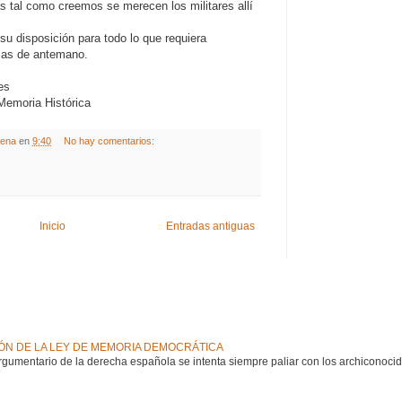
 tal como creemos se merecen los militares allí
su disposición para todo lo que requiera
cias de antemano.
es
 Memoria Histórica
gena
en
9:40
No hay comentarios:
Inicio
Entradas antiguas
IÓN DE LA LEY DE MEMORIA DEMOCRÁTICA
argumentario de la derecha española se intenta siempre paliar con los archiconoci