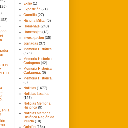
Exilio
(1)
(125)
Exposición
(21)
7)
Guerrilla
(27)
(152)
Historia Militar
(5)
)
Homenaje
(243)
.000
Homenajes
(18)
el
Investigación
(35)
mo
Jornadas
(37)
...
Memoria Histórica
orador
(575)
en
Memoria Histórica
Cartagena
(42)
CION
Memoria Histórica
OS
Cartagena.
(6)
RECID
E
Memoria Histórica.
(8)
ta
Noticias
(1677)
 al
Noticias Locales
de
(157)
...
Noticias Memoria
Histórica
(9)
, en la
Noticias Memoria
d
Histórica Región de
ción
Murcia
(10)
rno
Opinión
(164)