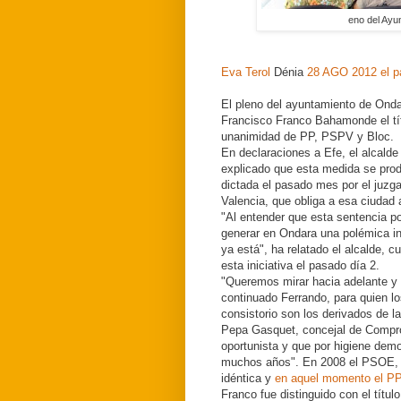
eno del Ayu
Eva Terol
Dénia
28 AGO 2012 el p
El pleno del ayuntamiento de Ondar
Francisco Franco Bahamonde el títul
unanimidad de PP, PSPV y Bloc.
En declaraciones a Efe, el alcald
explicado que esta medida se pr
dictada el pasado mes por el juzg
Valencia, que obliga a esa ciudad a 
"Al entender que esta sentencia po
generar en Ondara una polémica inn
ya está", ha relatado el alcalde, c
esta iniciativa el pasado día 2.
"Queremos mirar hacia adelante y 
continuado Ferrando, para quien lo
consistorio son los derivados de l
Pepa Gasquet, concejal de Compro
oportunista y que por higiene demo
muchos años". En 2008 el PSOE,
idéntica y
en aquel momento el PP
Franco fue distinguido con el títul