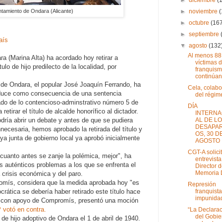
►
noviembre
ntamiento de Ondara (Alicante)
►
octubre
(16
►
septiembre
aís
▼
agosto
(132
Al menos 88
a (Marina Alta) ha acordado hoy retirar a
víctimas d
o de hijo predilecto de la localidad, por
franquis
continúan 
e de Ondara, el popular José Joaquín Ferrando, ha
Cela, colab
oduce como consecuencia de una sentencia
del régim
ado de lo contencioso-adminstrativo número 5 de
DÍA
retirar el título de alcalde honorífico al dictador.
INTERNA
AL DE L
dría abrir un debate y antes de que se pudiera
DESAPA
ecesaria, hemos aprobado la retirada del título y
OS, 30 D
uya junta de gobierno local ya aprobó inicialmente
AGOSTO
CGT-A solici
cuanto antes se zanje la polémica, mejor", ha
entrevista
s auténticos problemas a los que se enfrenta el
Director 
Memoria D
a crisis económica y del paro.
mís, considera que la medida aprobada hoy "es
Represión
franquista
crática se debería haber retirado este título hace
impunida
 con apoyo de Compromís, presentó una moción
 votó en contra.
“La Declara
del Gobie
o de hijo adoptivo de Ondara el 1 de abril de 1940.