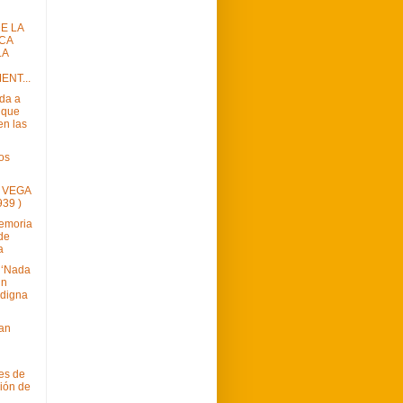
E LA
CA
LA
ENT...
rda a
s que
en las
os
 VEGA
939 )
Memoria
 de
a
 ‘Nada
in
ndigna
oan
es de
ción de