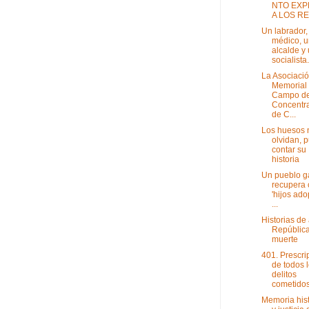
NTO EX
A LOS RE
Un labrador,
médico, u
alcalde y
socialista.
La Asociaci
Memorial
Campo d
Concentr
de C...
Los huesos 
olvidan, 
contar su
historia
Un pueblo g
recupera
'hijos ado
...
Historias de
República
muerte
401. Prescri
de todos 
delitos
cometidos 
Memoria hist