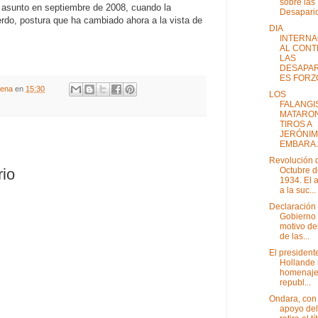
sobre las
e asunto en septiembre de 2008, cuando la
Desaparici
rdo, postura que ha cambiado ahora a la vista de
DIA
INTERNA
AL CONT
LAS
DESAPAR
ES FORZ
gena
en
15:30
LOS
FALANGI
MATARON
TIROS A
JERÓNIM
EMBARA..
Revolución 
Octubre d
rio
1934. El a
a la suc...
Declaración 
Gobierno
motivo de
de las...
El president
Hollande 
homenaje 
republ...
Ondara, con 
apoyo del