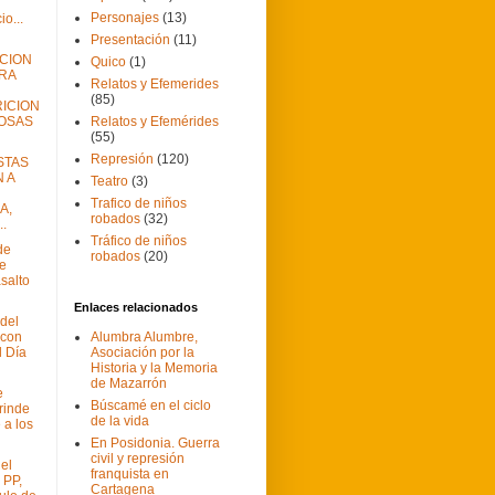
Personajes
(13)
o...
Presentación
(11)
CION
Quico
(1)
RA
Relatos y Efemerides
(85)
ICION
OSAS
Relatos y Efemérides
(55)
Represión
(120)
STAS
 A
Teatro
(3)
Trafico de niños
A,
robados
(32)
.
Tráfico de niños
de
robados
(20)
e
salto
Enlaces relacionados
del
 con
Alumbra Alumbre,
l Día
Asociación por la
Historia y la Memoria
de Mazarrón
e
Búscamé en el ciclo
rinde
de la vida
a los
En Posidonia. Guerra
civil y represión
el
franquista en
 PP,
Cartagena