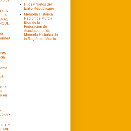
ítulo de
Hijos y Nietos del
Exilio Republicano
TO EN
Memoria Histórica
E A
Región de Murcia.
TIMAS
Blog de la
QUI...
Federación de
Asociaciones de
na
Memoria Histórica de
 ondea
la Región de Murcia
ista
cía
.
dente
que
..
: La
el
o en
S
03-07-
IDE UN
CIMIE