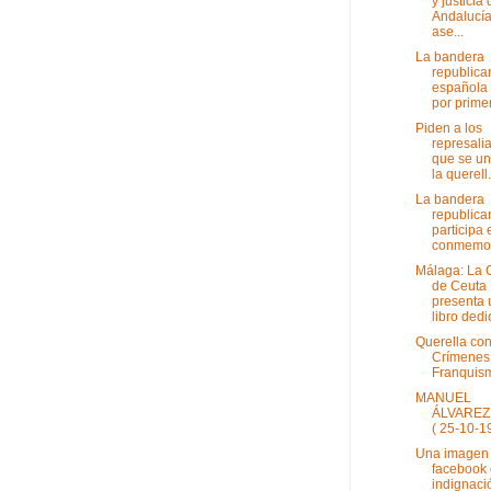
y justicia
Andalucía
ase...
La bandera
republica
española
por primer
Piden a los
represali
que se un
la querell.
La bandera
republica
participa 
conmemora
Málaga: La 
de Ceuta
presenta 
libro dedi
Querella con
Crímenes
Franquis
MANUEL
ÁLVAREZ
( 25-10-1
Una imagen
facebook 
indignaci