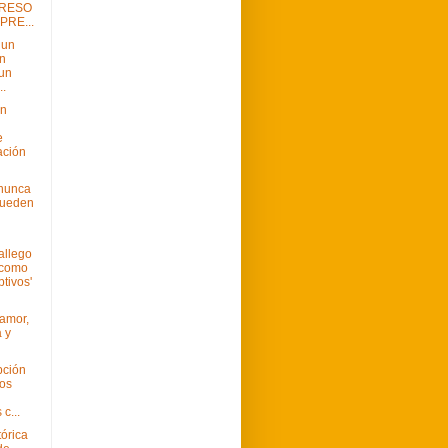
PRESO
PRE...
 un
n
 un
..
ón
e
ación
nunca
pueden
allego
 como
ptivos'
 amor,
 y
pción
los
c...
órica