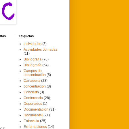
stas
Etiquetas
actividades
(3)
Actividades Jornadas
(11)
Bibliografia
(76)
Bibliografía
(54)
Campos de
concentración
(5)
Cartagena
(28)
concentración
(8)
Concierto
(3)
Conferencia
(28)
Deportados
(1)
Documentación
(31)
Documental
(21)
Entrevista
(25)
Exhumaciones
(14)
103)