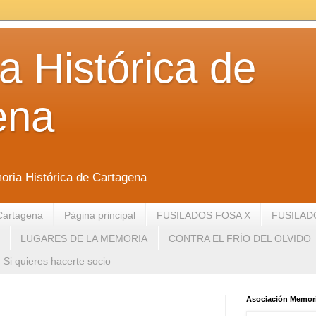
 Histórica de
ena
oria Histórica de Cartagena
Cartagena
Página principal
FUSILADOS FOSA X
FUSILAD
LUGARES DE LA MEMORIA
CONTRA EL FRÍO DEL OLVIDO
Si quieres hacerte socio
Asociación Memori