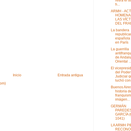
retira el t
h...
ARMH - AC
HOMENAJ
LAS VÍC
DEL FRAN
La bandera
republica
española
en París
La guerrilla
antifranqu
de Andalu
Oriental ..
El vicepresi
del Poder
Inicio
Entrada antigua
Judicial 
luchó con.
tom)
Buenos Aires
historia d
franquism
imágen...
GERMÁN
PAREDE
GARCÍA (
1041)
LA ARMH P
RECONO