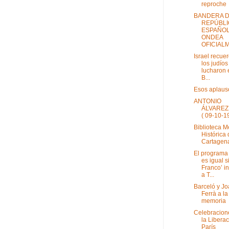
reproche
BANDERA D
REPÚBLI
ESPAÑO
ONDEA
OFICIALM
Israel recue
los judío
lucharon 
B...
Esos aplaus
ANTONIO
ÁLVAREZ
( 09-10-1
Biblioteca 
Histórica
Cartagen
El programa
es igual s
Franco’ i
a T...
Barceló y J
Ferrà a la
memoria
Celebracion
la Libera
París