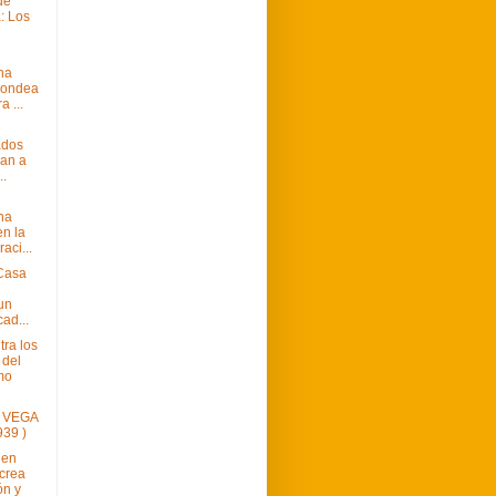
 de
: Los
na
 ondea
a ...
ados
an a
..
na
en la
ci...
Casa
un
cad...
tra los
 del
mo
 VEGA
939 )
 en
crea
ón y