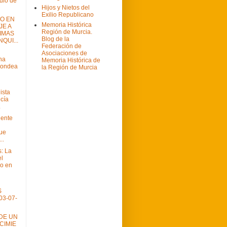
ítulo de
Hijos y Nietos del
Exilio Republicano
TO EN
Memoria Histórica
E A
Región de Murcia.
TIMAS
Blog de la
QUI...
Federación de
Asociaciones de
na
Memoria Histórica de
 ondea
la Región de Murcia
ista
cía
.
dente
que
..
: La
el
o en
S
03-07-
IDE UN
CIMIE