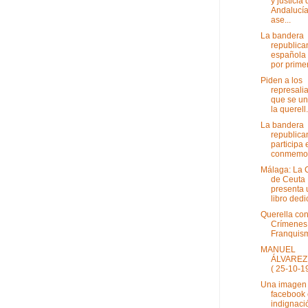
y justicia
Andalucía
ase...
La bandera
republica
española
por primer
Piden a los
represali
que se un
la querell.
La bandera
republica
participa 
conmemora
Málaga: La 
de Ceuta
presenta 
libro dedi
Querella con
Crímenes
Franquis
MANUEL
ÁLVAREZ
( 25-10-1
Una imagen
facebook 
indignaci