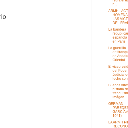
retira el t
h...
ARMH - AC
HOMENAJ
rio
LAS VÍC
DEL FRAN
La bandera
republica
española
en París
La guerrilla
antifranqu
de Andalu
Oriental ..
El vicepresi
del Poder
Judicial 
luchó con.
Buenos Aires
historia d
franquism
imágen...
GERMÁN
PAREDE
GARCÍA (
1041)
LA ARMH P
RECONO