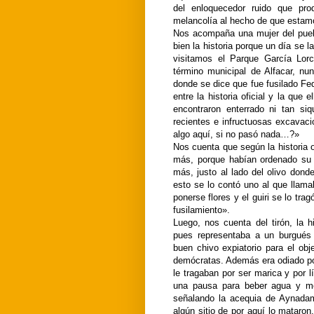
del enloquecedor ruido que pro
melancolía al hecho de que esta
Nos acompaña una mujer del pueb
bien la historia porque un día se 
visitamos el Parque García Lorc
término municipal de Alfacar, n
donde se dice que fue fusilado Fed
entre la historia oficial y la que 
encontraron enterrado ni tan si
recientes e infructuosas excavac
algo aquí, si no pasó nada…?»
Nos cuenta que según la historia o
más, porque habían ordenado su f
más, justo al lado del olivo donde
esto se lo contó uno al que llamab
ponerse flores y el guiri se lo tra
fusilamiento».
Luego, nos cuenta del tirón, la 
pues representaba a un burgués 
buen chivo expiatorio para el ob
demócratas. Además era odiado por
le tragaban por ser marica y por 
una pausa para beber agua y m
señalando la acequia de Aynadam
algún sitio de por aquí lo mataron