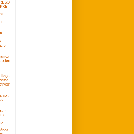
PRESO
PRE...
 un
n
 un
..
ón
e
ación
nunca
pueden
allego
 como
ptivos'
 amor,
 y
pción
los
c...
órica