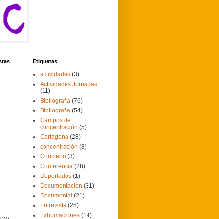
stas
Etiquetas
actividades
(3)
Actividades Jornadas
(11)
Bibliografia
(76)
Bibliografía
(54)
Campos de
concentración
(5)
Cartagena
(28)
concentración
(8)
Concierto
(3)
Conferencia
(28)
Deportados
(1)
Documentación
(31)
Documental
(21)
Entrevista
(25)
Exhumaciones
(14)
103)