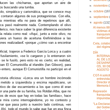
ducen las chicharras, que aportan un aire de
►
noviembre
mos buscando una tumba.
►
octubre
(16
lo, simpática y carismática, que se conoce muy
la contaron algunos de sus protagonistas. Con ella,
►
septiembre
a mientras ella no para de repetirnos que allí,
▼
agosto
(132
unca pasó realmente nada. Contemplando el olivo
Al menos 88
erico, nos hace saber la gran diferencia existente
víctimas d
ella relata como real: «Aquí, junto a este olivo, no
franquis
continúan 
quiera un hueso de aceituna €refiriéndose a las
iones realizadas€ «porque ¿cómo van a encontrar
Cela, colab
del régim
ficial, trajeron a Federico García Lorca y a cuatro
DÍA
usilamiento, «se lo cargaron y lo enterraron sin
INTERNA
AL DE L
 se le fusiló, pero esto no es cierto; en realidad,
DESAPA
an El Comunistilla al irlandés (Ian Gibson), para
OS, 30 D
gó entero, aunque El Comunistilla no participó en el
AGOSTO
CGT-A solici
historia oficiosa: «Lorca era un hombre incómodo
entrevista
Director 
metido a izquierdista y encima republicano, un
Memoria D
jetivo de dar escarmiento a los que como él eran
 una parte de su familia, los Roldán Alba, que no
Represión
franquista
líos de esos que hay en todas las familias», hace
impunida
e mira como interrogándome, yo no contesto y
“La Declara
ar que pasa junto a nuestro lado continua, «en
del Gobie
. Ahí, todo el mundo lo sabe que fue en esa finca