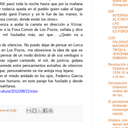
sobre las
. Allí pasó toda la noche hasta que por la mañana
Desaparici
 y todavía queda en el pueblo quien sabe el lugar
DIA
ando ganó Franco y se le fue de las manos, lo
INTERNA
fosa común, donde están los otros».
AL CONT
LAS
enza a andar la carreta en dirección a Víznar.
DESAPAR
mos a la Fosa Común de Los Pozos, señala y dice
ES FORZ
s mil fusilados más, así que… ¿Quién va a
LOS
FALANGI
 de silencios. No puedo dejar de pensar en Lorca
MATARON
TIROS A
en en Los Pozos, me obsesiona la idea de que se
JERÓNIM
pensar de un modo distinto al de sus verdugos o
EMBARA..
as siguen cantando, el sol, de justicia, golpea
Revolución 
enreda entre pensamientos extraños de silencios
Octubre d
 que, personalmente se me antoja muy lejano.
1934. El a
n el miedo anidado en los ojos, Federico García
a la suc...
 ser humano, en este paraje fue fusilado y desde
Declaración 
huérfanos.
Gobierno
motivo de
ultura/2012/08/21/sitio-
de las...
El president
Hollande 
homenaje 
gena
en
6:59
republ...
Ondara, con 
apoyo del