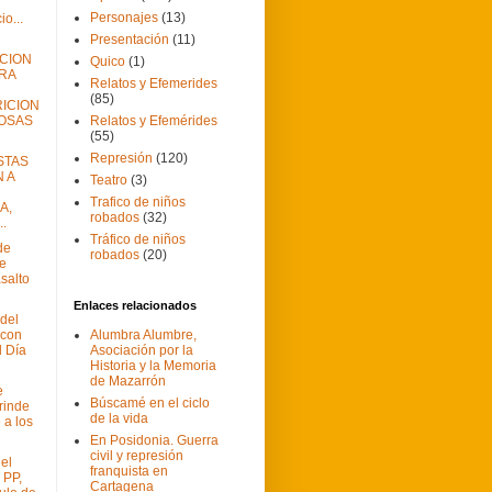
Personajes
(13)
o...
Presentación
(11)
CION
Quico
(1)
RA
Relatos y Efemerides
(85)
ICION
OSAS
Relatos y Efemérides
(55)
Represión
(120)
STAS
 A
Teatro
(3)
Trafico de niños
A,
robados
(32)
.
Tráfico de niños
de
robados
(20)
e
salto
Enlaces relacionados
del
 con
Alumbra Alumbre,
l Día
Asociación por la
Historia y la Memoria
de Mazarrón
e
Búscamé en el ciclo
rinde
de la vida
a los
En Posidonia. Guerra
civil y represión
el
franquista en
 PP,
Cartagena