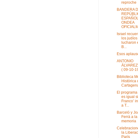
reproche
BANDERA D
REPÚBLI
ESPAÑO
ONDEA
OFICIALM
Israel recue
los judío
lucharon 
B...
Esos aplaus
ANTONIO
ÁLVAREZ
( 09-10-1
Biblioteca 
Histórica
Cartagen
El programa
es igual s
Franco’ i
a T...
Barceló y J
Ferrà a la
memoria
Celebracion
la Libera
París