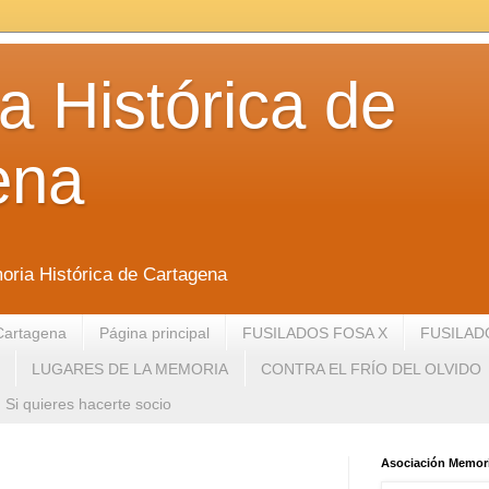
 Histórica de
ena
oria Histórica de Cartagena
Cartagena
Página principal
FUSILADOS FOSA X
FUSILAD
LUGARES DE LA MEMORIA
CONTRA EL FRÍO DEL OLVIDO
Si quieres hacerte socio
Asociación Memori