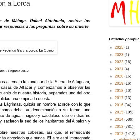
ron a Lorca
 de Málaga, Rafael Aldehuela, rastrea los
car respuestas a las preguntas sobre su muerte
Entradas y propue
►
2025
(1)
de Federico García Lorca. La Opinión
►
2023
(1)
►
2022
(16)
►
2021
(4)
ada 21 Agosto 2012
►
2020
(16)
s acerca a la zona sur de la Sierra de Alfaguara,
►
2019
(16)
y casas de Alfacar y comenzamos a observar las
►
2018
(10)
pueblo de nuestra historia, separados uno del otro
►
2017
(13)
ealidad una empinada cuesta.
as Lágrimas, quizás un nombre acorde con lo que
►
2016
(34)
mbargo debe su denominación a su forma, una
►
2015
(105)
nto de agua, mágico y caudaloso que en días no
►
2014
(589)
y saciaron la sed de los habitantes del Albaicín y
►
2013
(781)
obre nuestras cabezas, así que, el refrescante
▼
2012
(1413)
más apreciado que nunca. El aire está impregnado
►
diciembre
(