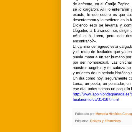
de enfrente, en el Cortijo Pepino
se lo cargaron. Allí lo enterraron
exacto, lo que ocurre es que cu
desenterraron y lo metieron en la 
Diciendo esto se levanta y comi
Llegados al Barranco, nos dirigi
«Ahí está Lorca, pero con do
encontrarlo?».
El camino de regreso está cargado
y el resto de fusilados que yac
pueda matar a un ser humano por 
por ser homosexual. Las chicharr
nuestros cogotes y mi cabeza se 
y muertes de un periodo histórico
Un día como hoy, seguramente co
Lorca, un poeta, un pensador, un
ese día, todos somos un poquitín 
http://www.laopiniondegranada.es/c
fusilaron-lorca/314187.html
Publicado por
Memoria Histórica Carta
Etiquetas:
Relatos y Efemerides