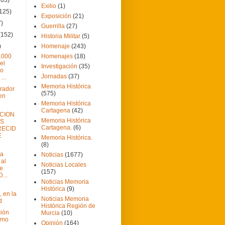
Exilio
(1)
(125)
Exposición
(21)
7)
Guerrilla
(27)
(152)
Historia Militar
(5)
)
Homenaje
(243)
.000
Homenajes
(18)
el
Investigación
(35)
mo
Jornadas
(37)
...
Memoria Histórica
orador
(575)
en
Memoria Histórica
Cartagena
(42)
CION
Memoria Histórica
OS
Cartagena.
(6)
RECID
E
Memoria Histórica.
(8)
ta
Noticias
(1677)
 al
Noticias Locales
de
(157)
...
Noticias Memoria
Histórica
(9)
, en la
Noticias Memoria
d
Histórica Región de
ción
Murcia
(10)
rno
Opinión
(164)