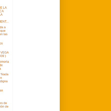
E LA
CA
LA
ENT...
rda a
s que
en las
os
 VEGA
939 )
Memoria
 de
a
 ‘Nada
in
ndigna
oan
es de
ción de