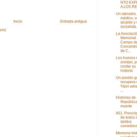
NTO EX
A LOS RE
Un labrador,
médico, u
Inicio
Entrada antigua
alcalde y
socialista.
tom)
La Asociaci
Memorial
Campo d
Concentr
de C...
Los huesos 
olvidan, 
contar su
historia
Un pueblo g
recupera
'hijos ado
...
Historias de
República
muerte
401. Prescri
de todos 
delitos
cometidos 
Memoria hist