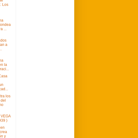
 de
: Los
na
 ondea
a ...
ados
an a
..
na
en la
ci...
Casa
un
cad...
tra los
 del
mo
 VEGA
939 )
 en
crea
ón y