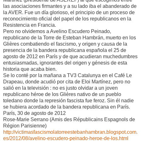
las asociaciones firmantes y a su lado iba el abanderado de
la AVER. Fue un día glorioso, el principio de un proceso de
reconocimiento oficial del papel de los republicanos en la
Resistencia en Francia.
Pero no olvidemos a Avelino Escudero Peinado,
republicano de la Torre de Esteban Hambrán, muerto en los
Glières combatiendo el fascismo, y origen y causa de la
presencia de la bandera republicana española el 25 de
agosto de 2012 en París y de que acudieran muchedumbres
entusiasmadas, ignorantes del origen y génesis de esta
historia que acaba bien.
Se lo conté por la mañana a TV3 Catalunya en el Café Le
Drapeau, donde acudió por cita de Eloi Martínez, pero no
salió en la televisión : no es justo olvidar a un joven
republicano héroe de los Glières nativo de un pueblo
toledano donde la represión fascista fue feroz. Sin él nadie
se hubiera acordado de la bandera republicana en París.
París, 30 de agosto de 2012
Rose-Marie Serrano (Amis des Républicains Espagnols de
Région Parisienne)
http://victimasfascismolatorreestebanhambran.blogspot.com.
es/2012/08/avelino-escudero-peinado-heroe-de-los.html