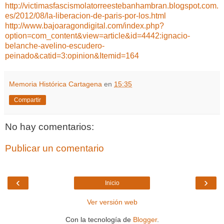
http://victimasfascismolatorreestebanhambran.blogspot.com.
es/2012/08/la-liberacion-de-paris-por-los.html
http://www.bajoaragondigital.com/index.php?
option=com_content&view=article&id=4442:ignacio-
belanche-avelino-escudero-
peinado&catid=3:opinion&Itemid=164
Memoria Histórica Cartagena
en
15:35
Compartir
No hay comentarios:
Publicar un comentario
‹
›
Inicio
Ver versión web
Con la tecnología de
Blogger
.