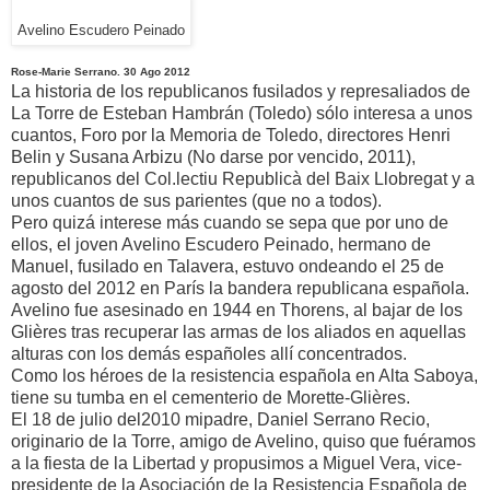
Avelino Escudero Peinado
Rose-Marie Serrano. 30 Ago 2012
La historia de los republicanos fusilados y represaliados de
La Torre de Esteban Hambrán (Toledo) sólo interesa a unos
cuantos, Foro por la Memoria de Toledo, directores Henri
Belin y Susana Arbizu (No darse por vencido, 2011),
republicanos del Col.lectiu Republicà del Baix Llobregat y a
unos cuantos de sus parientes (que no a todos).
Pero quizá interese más cuando se sepa que por uno de
ellos, el joven Avelino Escudero Peinado, hermano de
Manuel, fusilado en Talavera, estuvo ondeando el 25 de
agosto del 2012 en París la bandera republicana española.
Avelino fue asesinado en 1944 en Thorens, al bajar de los
Glières tras recuperar las armas de los aliados en aquellas
alturas con los demás españoles allí concentrados.
Como los héroes de la resistencia española en Alta Saboya,
tiene su tumba en el cementerio de Morette-Glières.
El 18 de julio del2010 mipadre, Daniel Serrano Recio,
originario de la Torre, amigo de Avelino, quiso que fuéramos
a la fiesta de la Libertad y propusimos a Miguel Vera, vice-
presidente de la Asociación de la Resistencia Española de