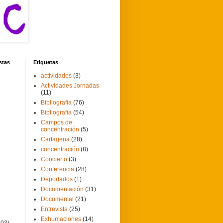
stas
Etiquetas
actividades
(3)
Actividades Jornadas
(11)
Bibliografia
(76)
Bibliografía
(54)
Campos de
concentración
(5)
Cartagena
(28)
concentración
(8)
Concierto
(3)
Conferencia
(28)
Deportados
(1)
Documentación
(31)
Documental
(21)
Entrevista
(25)
Exhumaciones
(14)
103)