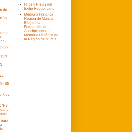
Hijos y Nietos del
Exilio Republicano
ón de
Memoria Histórica
ción
Región de Murcia.
Blog de la
Federación de
Asociaciones de
rabia,
Memoria Histórica de
s
la Región de Murcia
nt...
 POR
CIÓN
OS
EL
04-05-
e Kiev
: “He
lear a
endo...
 para
ia
 de