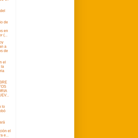
del
io de
os en
 (...
oy
an a
os de
n el
 la
ria
BRE
TOS
RIA
EV...
 lo
obó
ará
ción el
a e...