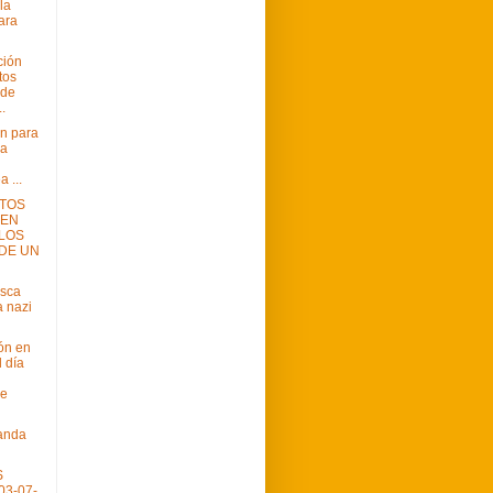
la
ara
ción
tos
 de
.
ón para
ia
 ...
TOS
 EN
LOS
DE UN
usca
a nazi
ón en
 día
re
anda
S
03-07-