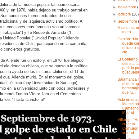
ilena de la música popular latinoamericana.
►
noviembre
66 y, en 1970, había dejado su trabajo teatral en
►
octubre
(16
.
Sus canciones fueron extraídos de una
radicional y de izquierda activismo político.
A
▼
septiembre
e sus canciones más famosas son un labrador
A seis metro
muro
n trabajador") y Te Recuerdo Amanda ("I
a Unidad Popular ("Unidad Popular") Allende
Garzón: "No
puede con
presidencia de Chile, participando en la campaña,
el futuro 
do conciertos gratuitos.
cie...
El Gobierno
e Allende fue un éxito y, en 1970, fue elegido
elimina la
l ala derecha chilena, que se opuso a la política
partida pa
 con la ayuda de los militares chilenos, el 11 de
búsqueda 
l cual Allende murió.
En el momento del golpe,
Salamanca r
idad Técnica (hoy Universidad de Santiago),
el doming
homenaje
ió en la universidad junto con otros profesores y
que fu...
la moral.
Tumba Víctor Jara en el Cementerio
a lee: "Hasta la victoria!"
Acto en el au
Marcelino
Camacho
Madrid
Villarejo: “
crear la
Comisión 
verdad...