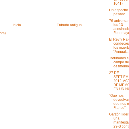
1041)
Un espectro 
pasado
76 aniversar
los 13
Inicio
Entrada antigua
asesinad
Fuenmayor
tom)
El Rey y Raj
condecor
los muert
“Annual...
Torturados e
campo de
desmemo
27 DE
SEPTIEM
2012. AC
DE MEMO
EN UN NU
“Que nos
devuelvan
que nos r
Franco”
Garzón lider
una
manifesta
29-S contr