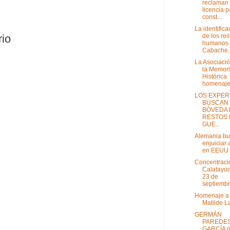
reclaman 
licencia p
const...
La identifica
de los res
rio
humanos
Cabache..
La Asociaci
la Memor
Histórica
homenajea
LOS EXPER
BUSCAN
BÓVEDA 
RESTOS 
GUE...
Alemania b
enjuiciar 
en EEUU
Concentraci
Calatayud
23 de
septiemb
Homenaje a
Matilde L
GERMÁN
PAREDE
GARCÍA (