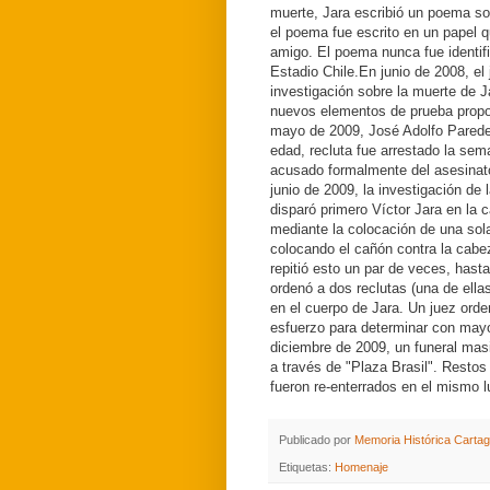
muerte, Jara escribió un poema sob
el poema fue escrito en un papel 
amigo.
El poema nunca fue identi
Estadio Chile.
En junio de 2008, el
investigación sobre la muerte de 
nuevos elementos de prueba propor
mayo de 2009, José Adolfo Paredes
edad, recluta fue arrestado la se
acusado formalmente del asesinat
junio de 2009, la investigación de l
disparó primero Víctor Jara en la
mediante la colocación de una sola 
colocando el cañón contra la cabez
repitió esto un par de veces, hast
ordenó a dos reclutas (una de ellas
en el cuerpo de Jara. Un juez ord
esfuerzo para determinar con may
diciembre de 2009, un funeral masi
a través de "Plaza Brasil".
Restos 
fueron re-enterrados en el mismo l
Publicado por
Memoria Histórica Carta
Etiquetas:
Homenaje