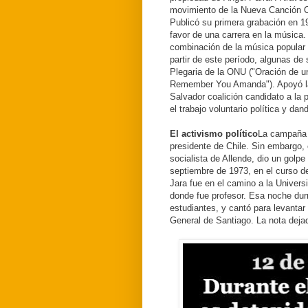
movimiento de la Nueva Canción Ch
Publicó su primera grabación en 19
favor de una carrera en la música
combinación de la música popular t
partir de este período, algunas d
Plegaria de la ONU ("Oración de u
Remember You Amanda").
Apoyó l
Salvador coalición candidato a la 
el trabajo voluntario política y dan
El activismo político
La campaña d
presidente de Chile.
Sin embargo, e
socialista de Allende, dio un golpe
septiembre de 1973, en el curso de
Jara fue en el camino a la Univers
donde fue profesor.
Esa noche durm
estudiantes, y cantó para levantar 
General de Santiago.
La nota dejad