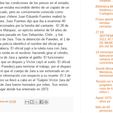
Villafran...
re las condiciones de los presos en el estadio,
Biblioteca 
que estaba escondido dentro de un zapato de un
Histórica
ficado, pero es comúnmente conocido como
Cartagen
 juez chileno Juan Eduardo Fuentes reabrió la
Fosas abiert
Jara.
Juez Fuentes dijo que iba a examinar 40
heridas
cionados por la familia del cantante. El 28 de
cerradas
 Márquez, un ejército anterior de 54 años de
27 DE
mana pasada en San Sebastián, Chile
, y fue
SEPTIEM
o de Jara.
Tras la detención de Paredes, el 1 de
2012. AC
DE MEMO
a policía identificó el nombre del oficial que
EN UN NU
 cabeza.
El oficial jugó a la ruleta rusa con Jara,
16 menorqu
ronda en el revólver, haciendo girar el cilindro,
falleciero
a de Jara y apretar el gatillo.
El funcionario
campos d
a que un disparo y Víctor cayó al suelo.
El oficial
concentrac
 Paredes) para terminar el trabajo, por el disparo
Josefa Mona
enó que el cuerpo de Jara a ser exhumado en un
Mendoza,
or información con respecto a su muerte
.
El 3 de
memoria
vo se llevó a cabo en el "Galpón Víctor Jara de"
Tensión en l
de Jara fueron honrados por miles.
Sus restos
juzgados 
caso de l
ugar donde fue enterrado en 1973.
niños r...
Aquel 1975:
años ya
gena
en
14:36
Más de 80
personas