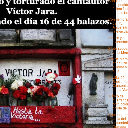
Carta de
despedida
último fus
por los fas
Conmemora
del 75
Aniversar
la evacuac
Franco y el
extermini
27 de septi
en la Mem
Ley de Mem
andaluza 
a llevar a
aula...
Sevilla. 29
Septiembr
Concentr
por la Ver
Tráfico de
huérfanos
corrupció
oculta de .
Homenaje en
tapia del
cementeri
Granada