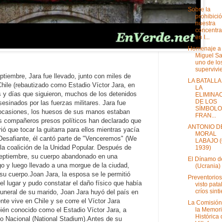
Sobre la
prohibici
nuestra
concentra
en I...
Homenaje a
Miguel Sa
uno de lo
supervivie
tiembre, Jara fue llevado, junto con miles de
LA BATALLA
Chile (rebautizado como Estadio Víctor Jara, en
LA
s y días que siguieron, muchos de los detenidos
ELIMINA
DE LOS
asesinados por las fuerzas militares.
Jara fue
SÍMBOL
s ocasiones, los huesos de sus manos estaban
FRAN...
Los compañeros presos políticos han declarado que
ANTONIO D
ó que tocar la guitarra para ellos mientras yacía
MORAL
Desafiante, él cantó parte de "Venceremos" (We
LABAJO (
la coalición de la Unidad Popular. Después de
1939)
 septiembre, su cuerpo abandonado en una
El Dínamo d
ago
y luego llevado a una morgue de la ciudad,
(Ucrania)
su cuerpo.
Joan Jara, la esposa se le permitió
Preventorios
el lugar y pudo constatar el daño físico que había
visto pata
críos sinti
funeral de su marido, Joan Jara huyó del país en
te vive en Chile y se corre el Víctor Jara
La Comisión
la Memor
bién conocido como el Estadio Víctor Jara, a
Histórica
 Nacional (National Stadium).
Antes de su