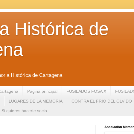
 Histórica de
ena
oria Histórica de Cartagena
Cartagena
Página principal
FUSILADOS FOSA X
FUSILAD
LUGARES DE LA MEMORIA
CONTRA EL FRÍO DEL OLVIDO
Si quieres hacerte socio
Asociación Memori