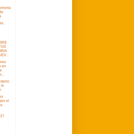
Memoria
 de
a
as,
BRE
TOS
RIA
EV...
ines
n en
e
...
sterio
 in
m
os
por el
os
 37