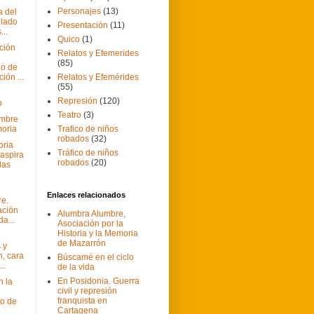
Personajes
(13)
 del
ilado
Presentación
(11)
...
Quico
(1)
ción
Relatos y Efemerides
(85)
io de
ión ...
Relatos y Efemérides
(55)
Represión
(120)
o
Teatro
(3)
embre
oria
Trafico de niños
robados
(32)
oria
Tráfico de niños
aspira
robados
(20)
 las
Enlaces relacionados
e.
ación
Alumbra Alumbre,
da...
Asociación por la
Historia y la Memoria
de Mazarrón
 y
n, cara
Búscamé en el ciclo
..
de la vida
En Posidonia. Guerra
 la
civil y represión
franquista en
o de
Cartagena