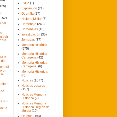
Exilio
(1)
(125)
Exposición
(21)
7)
Guerrilla
(27)
(152)
Historia Militar
(5)
s del
Homenaje
(243)
Homenajes
(18)
 se
Investigación
(35)
struir
Jornadas
(37)
sobre
Memoria Histórica
(575)
Memoria Histórica
ra la
Cartagena
(42)
de...
Memoria Histórica
Cartagena.
(6)
endirá
o un
Memoria Histórica.
 al
(8)
Noticias
(1677)
ditorio
Noticias Locales
(157)
 de
Noticias Memoria
Histórica
(9)
Hay que
Noticias Memoria
Histórica Región de
de la
Murcia
(10)
Opinión
(164)