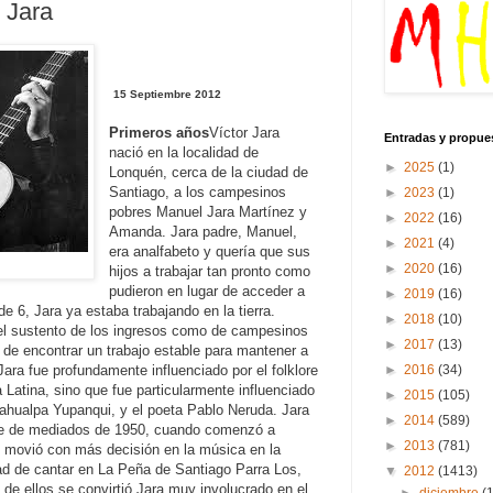
 Jara
15 Septiembre 2012
Primeros años
Víctor Jara
Entradas y propue
nació en la localidad de
►
2025
(1)
Lonquén, cerca de la ciudad de
Santiago, a los campesinos
►
2023
(1)
pobres Manuel Jara Martínez y
►
2022
(16)
Amanda.
Jara padre, Manuel,
►
2021
(4)
era analfabeto y quería que sus
►
2020
(16)
hijos a trabajar tan pronto como
pudieron en lugar de acceder a
►
2019
(16)
de 6, Jara ya estaba trabajando en la tierra.
►
2018
(10)
el sustento de los ingresos como de campesinos
►
2017
(13)
z de encontrar un trabajo estable para mantener a
►
2016
(34)
Jara fue profundamente influenciado por el folklore
 Latina, sino que fue particularmente influenciado
►
2015
(105)
Atahualpa Yupanqui, y el poeta Pablo Neruda.
Jara
►
2014
(589)
ore de mediados de 1950, cuando comenzó a
►
2013
(781)
 movió con más decisión en la música en la
ad de cantar en La Peña de Santiago Parra Los,
▼
2012
(1413)
 de ellos se convirtió Jara muy involucrado en el
►
diciembre
(