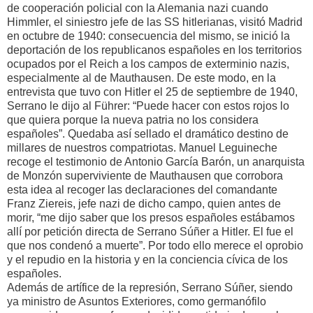
de cooperación policial con la Alemania nazi cuando
Himmler, el siniestro jefe de las SS hitlerianas, visitó Madrid
en octubre de 1940: consecuencia del mismo, se inició la
deportación de los republicanos españoles en los territorios
ocupados por el Reich a los campos de exterminio nazis,
especialmente al de Mauthausen. De este modo, en la
entrevista que tuvo con Hitler el 25 de septiembre de 1940,
Serrano le dijo al Führer: “Puede hacer con estos rojos lo
que quiera porque la nueva patria no los considera
españoles”. Quedaba así sellado el dramático destino de
millares de nuestros compatriotas. Manuel Leguineche
recoge el testimonio de Antonio García Barón, un anarquista
de Monzón superviviente de Mauthausen que corrobora
esta idea al recoger las declaraciones del comandante
Franz Ziereis, jefe nazi de dicho campo, quien antes de
morir, “me dijo saber que los presos españoles estábamos
allí por petición directa de Serrano Súñer a Hitler. El fue el
que nos condenó a muerte”. Por todo ello merece el oprobio
y el repudio en la historia y en la conciencia cívica de los
españoles.
Además de artífice de la represión, Serrano Súñer, siendo
ya ministro de Asuntos Exteriores, como germanófilo