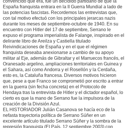
convencido que era, fue un decidido partidario de que la
España franquista entrara en la II Guerra Mundial a lado de
las potencias fascistas. Recordemos las entrevistas que,
con tal motivo efectuó con los principales jerarcas nazis
durante los meses de septiembre-octubre de 1940. En su
encuentro con Hitler del 17 de septiembre, Serrano le
expuso el programa imperialista de Falange, inspirado en el
delirante libro de Areilza y Castiella titulado
Reivindicaciones de España y en el que el régimen
franquista deseaba anexionarse a cambio de su apoyo
militar al Eje, además de Gibraltar y el Marruecos francés, el
Oranesado argelino, ampliaciones territoriales en Guinea y
el Sahara, así como Andorra y el Rosellón y la Cerdaña,
esto es, la Cataluña francesa. Diversos motivos hicieron
que, pese a que Franco se comprometió por escrito a entrar
en la guerra (sin fecha concreta) en el Protocolo de
Hendaya tras la entrevista de Hitler y el dictador español, lo
cierto es que la mano de Serrano fue la impulsora de la
creación de la División Azul.
EL HISTORIADOR Julián Casanova se hacía eco de la
nefasta trayectoria política de Serrano Súñer en un
excelente artículo titulado Serrano Súñer y la sombra de la
represión franquista (El País, 12 septiembre 2003) con