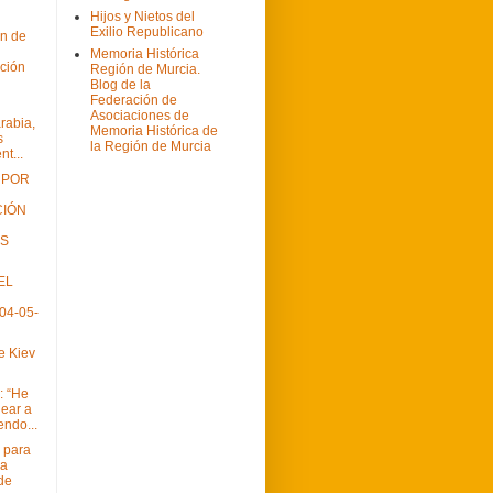
Hijos y Nietos del
Exilio Republicano
ón de
Memoria Histórica
ción
Región de Murcia.
Blog de la
Federación de
Asociaciones de
rabia,
Memoria Histórica de
s
la Región de Murcia
nt...
 POR
CIÓN
OS
EL
04-05-
e Kiev
: “He
lear a
endo...
 para
ia
 de