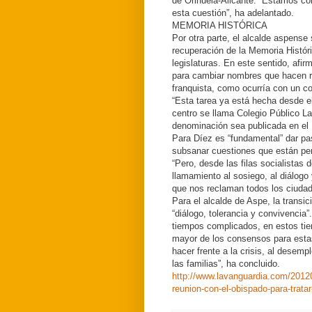
de Orihuela-Alicante. “Estamos co
esta cuestión”, ha adelantado.
MEMORIA HISTÓRICA
Por otra parte, el alcalde aspense
recuperación de la Memoria Histór
legislaturas. En este sentido, af
para cambiar nombres que hacen re
franquista, como ocurría con un c
“Esta tarea ya está hecha desde e
centro se llama Colegio Público L
denominación sea publicada en el
Para Díez es “fundamental” dar pa
subsanar cuestiones que están pen
“Pero, desde las filas socialistas
llamamiento al sosiego, al diálogo
que nos reclaman todos los ciuda
Para el alcalde de Aspe, la transi
“diálogo, tolerancia y convivencia
tiempos complicados, en estos tie
mayor de los consensos para estas
hacer frente a la crisis, al desem
las familias”, ha concluido.
http://www.lavanguardia.com/2012
reunion-con-el-obispado-para-tratar