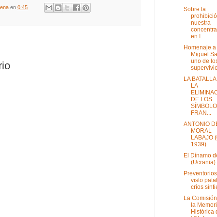
gena
en
0:45
Sobre la
prohibici
nuestra
concentra
en I...
Homenaje a
Miguel Sa
uno de lo
rio
supervivie
LA BATALLA
LA
ELIMINA
DE LOS
SÍMBOL
FRAN...
ANTONIO D
MORAL
LABAJO (
1939)
El Dínamo d
(Ucrania)
Preventorios
visto pata
críos sinti
La Comisión
la Memor
Histórica