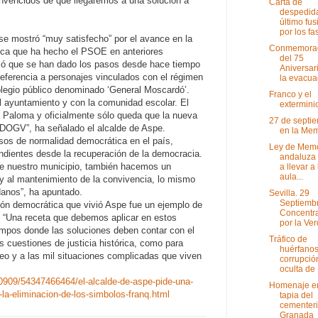
nvencidos de que llegaremos a una solución a
Carta de
despedida
último fus
por los fas
 se mostró “muy satisfecho” por el avance en la
Conmemora
ica que ha hecho el PSOE en anteriores
del 75
irmó que se han dado los pasos desde hace tiempo
Aniversar
ferencia a personajes vinculados con el régimen
la evacuac
olegio público denominado ‘General Moscardó’.
Franco y el
l ayuntamiento y con la comunidad escolar. El
extermini
a Paloma y oficialmente sólo queda que la nueva
27 de septi
 DOGV”, ha señalado el alcalde de Aspe.
en la Mem
sos de normalidad democrática en el país,
Ley de Mem
dientes desde la recuperación de la democracia.
andaluza 
 de nuestro municipio, también hacemos un
a llevar a
aula...
 y al mantenimiento de la convivencia, lo mismo
danos”, ha apuntado.
Sevilla. 29
Septiembr
ción democrática que vivió Aspe fue un ejemplo de
Concentr
”. “Una receta que debemos aplicar en estos
por la Ver
mpos donde las soluciones deben contar con el
Tráfico de
 cuestiones de justicia histórica, como para
huérfanos
pleo y a las mil situaciones complicadas que viven
corrupció
oculta de .
0909/54347466464/el-alcalde-de-aspe-pide-una-
Homenaje en
-la-eliminacion-de-los-simbolos-franq.html
tapia del
cementeri
Granada