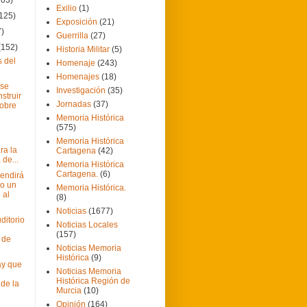
Exilio
(1)
(125)
Exposición
(21)
7)
Guerrilla
(27)
(152)
Historia Militar
(5)
s del
Homenaje
(243)
Homenajes
(18)
 se
Investigación
(35)
struir
Jornadas
(37)
sobre
Memoria Histórica
(575)
Memoria Histórica
ra la
Cartagena
(42)
de...
Memoria Histórica
Cartagena.
(6)
endirá
o un
Memoria Histórica.
 al
(8)
Noticias
(1677)
ditorio
Noticias Locales
(157)
 de
Noticias Memoria
Histórica
(9)
Hay que
Noticias Memoria
Histórica Región de
de la
Murcia
(10)
Opinión
(164)