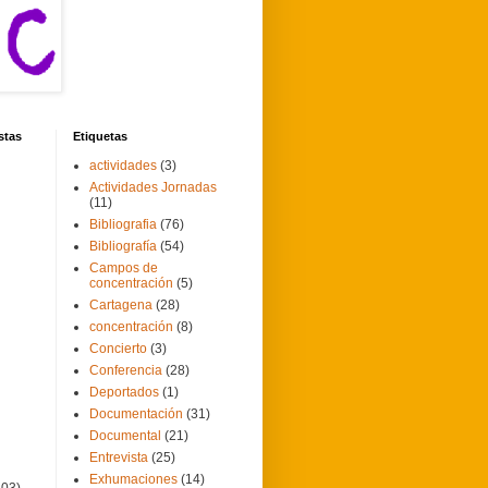
stas
Etiquetas
actividades
(3)
Actividades Jornadas
(11)
Bibliografia
(76)
Bibliografía
(54)
Campos de
concentración
(5)
Cartagena
(28)
concentración
(8)
Concierto
(3)
Conferencia
(28)
Deportados
(1)
Documentación
(31)
Documental
(21)
Entrevista
(25)
Exhumaciones
(14)
103)