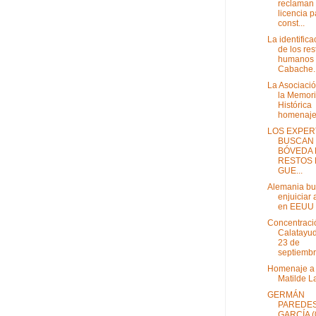
reclaman 
licencia p
const...
La identifica
de los res
humanos
Cabache..
La Asociaci
la Memor
Histórica
homenajea
LOS EXPER
BUSCAN
BÓVEDA 
RESTOS 
GUE...
Alemania b
enjuiciar 
en EEUU
Concentraci
Calatayud
23 de
septiemb
Homenaje a
Matilde L
GERMÁN
PAREDE
GARCÍA (