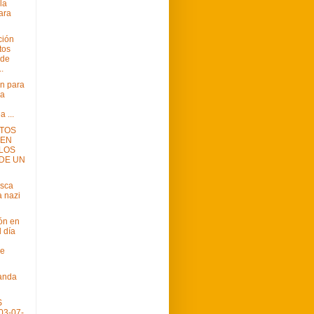
la
ara
ción
tos
 de
.
ón para
ia
 ...
TOS
 EN
LOS
DE UN
usca
a nazi
ón en
 día
re
anda
S
03-07-