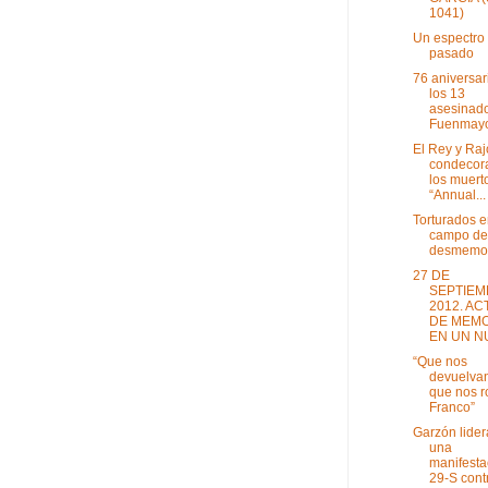
1041)
Un espectro 
pasado
76 aniversar
los 13
asesinad
Fuenmayor
El Rey y Raj
condecor
los muert
“Annual...
Torturados e
campo de
desmemo
27 DE
SEPTIEM
2012. AC
DE MEMO
EN UN NU
“Que nos
devuelvan
que nos r
Franco”
Garzón lider
una
manifesta
29-S contr