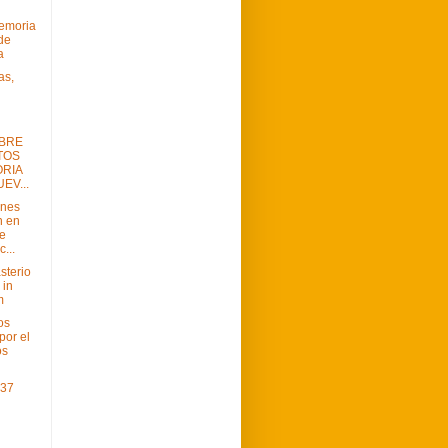
Memoria
 de
a
as,
BRE
TOS
RIA
EV...
ines
n en
e
...
sterio
 in
m
os
por el
os
 37