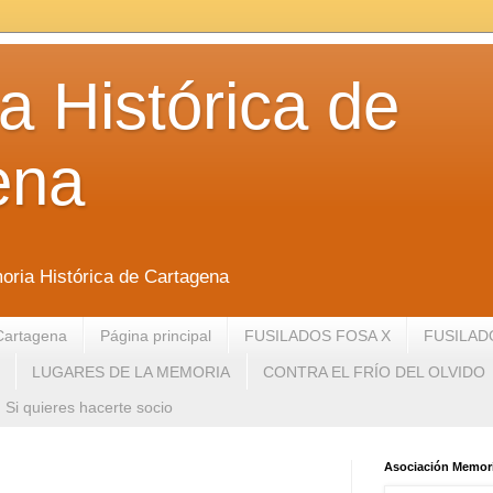
 Histórica de
ena
oria Histórica de Cartagena
Cartagena
Página principal
FUSILADOS FOSA X
FUSILAD
LUGARES DE LA MEMORIA
CONTRA EL FRÍO DEL OLVIDO
Si quieres hacerte socio
Asociación Memori