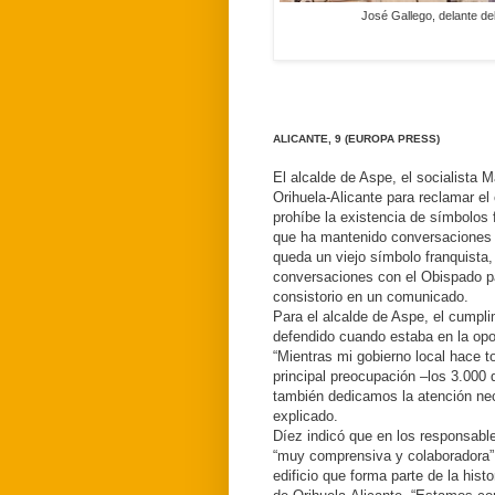
José Gallego, delante de
ALICANTE, 9 (EUROPA PRESS)
El alcalde de Aspe, el socialista M
Orihuela-Alicante para reclamar e
prohíbe la existencia de símbolos f
que ha mantenido conversaciones 
queda un viejo símbolo franquista,
conversaciones con el Obispado pa
consistorio en un comunicado.
Para el alcalde de Aspe, el cumpli
defendido cuando estaba en la opo
“Mientras mi gobierno local hace t
principal preocupación –los 3.000
también dedicamos la atención nece
explicado.
Díez indicó que en los responsable
“muy comprensiva y colaboradora”,
edificio que forma parte de la hist