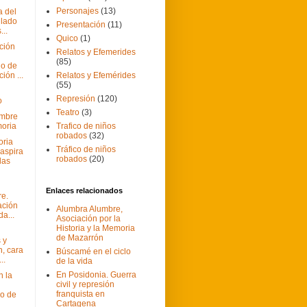
Personajes
(13)
 del
ilado
Presentación
(11)
...
Quico
(1)
ción
Relatos y Efemerides
(85)
io de
ión ...
Relatos y Efemérides
(55)
Represión
(120)
o
Teatro
(3)
embre
oria
Trafico de niños
robados
(32)
oria
Tráfico de niños
aspira
robados
(20)
 las
Enlaces relacionados
e.
ación
Alumbra Alumbre,
da...
Asociación por la
Historia y la Memoria
de Mazarrón
 y
n, cara
Búscamé en el ciclo
..
de la vida
En Posidonia. Guerra
 la
civil y represión
franquista en
o de
Cartagena