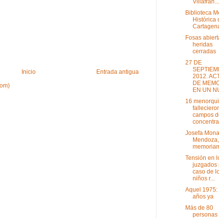
Villafran...
Biblioteca 
Histórica
Cartagen
Fosas abiert
heridas
cerradas
27 DE
SEPTIEM
Inicio
Entrada antigua
2012. AC
DE MEMO
tom)
EN UN NU
16 menorqu
falleciero
campos d
concentrac
Josefa Mona
Mendoza,
memoria
Tensión en l
juzgados 
caso de l
niños r...
Aquel 1975:
años ya
Más de 80
personas