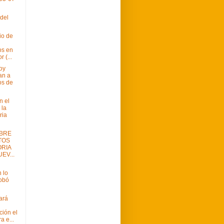
del
io de
os en
 (...
oy
an a
os de
n el
 la
ria
BRE
TOS
RIA
EV...
 lo
obó
ará
ción el
a e...