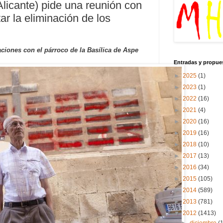
Alicante) pide una reunión con
ar la eliminación de los
iones con el párroco de la Basílica de Aspe
Entradas y propue
►
2025
(1)
►
2023
(1)
►
2022
(16)
►
2021
(4)
►
2020
(16)
►
2019
(16)
►
2018
(10)
►
2017
(13)
►
2016
(34)
►
2015
(105)
►
2014
(589)
►
2013
(781)
▼
2012
(1413)
►
diciembre
(