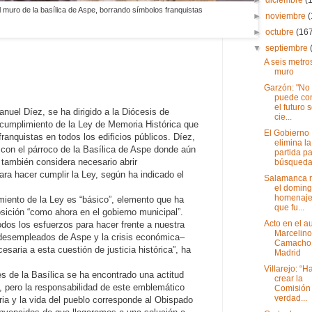
l muro de la basílica de Aspe, borrando símbolos franquistas
►
noviembre
►
octubre
(16
▼
septiembre
A seis metro
muro
Garzón: "No
puede con
el futuro 
anuel Díez, se ha dirigido a la Diócesis de
cie...
l cumplimiento de la Ley de Memoria Histórica que
El Gobierno
ranquistas en todos los edificios públicos. Díez,
elimina la
con el párroco de la Basílica de Aspe donde aún
partida pa
 también considera necesario abrir
búsqueda 
ra hacer cumplir la Ley, según ha indicado el
Salamanca r
el doming
homenaje
miento de la Ley es “básico”, elemento que ha
que fu...
sición “como ahora en el gobierno municipal”.
Acto en el au
odos los esfuerzos para hacer frente a nuestra
Marcelino
 desempleados de Aspe y la crisis económica–
Camacho
saria a esta cuestión de justicia histórica”, ha
Madrid
Villarejo: “
s de la Basílica se ha encontrado una actitud
crear la
 pero la responsabilidad de este emblemático
Comisión 
verdad...
oria y la vida del pueblo corresponde al Obispado