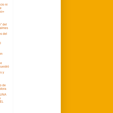
cio ni
e
so»
” del
Balmes
os del
l
ón
ue
cuestró
s y
to de
adora
 UNA
A
EL
L