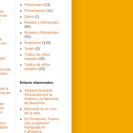
Personajes
(13)
Presentación
(11)
 se
n en
Quico
(1)
a
Relatos y Efemerides
(85)
Relatos y Efemérides
(55)
e
Represión
(120)
a con
Teatro
(3)
Trafico de niños
odo"
robados
(32)
Tráfico de niños
robados
(20)
rá este
ntra
..
Enlaces relacionados
 de la
Alumbra Alumbre,
ral de
Asociación por la
Historia y la Memoria
de Mazarrón
 de
ara
Búscamé en el ciclo
os
de la vida
.
En Posidonia. Guerra
anco
civil y represión
tador
franquista en
Cartagena