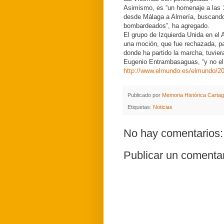
Asimismo, es “un homenaje a las 1
desde Málaga a Almería, buscando 
bombardeados”, ha agregado.
El grupo de Izquierda Unida en el
una moción, que fue rechazada, pa
donde ha partido la marcha, tuvier
Eugenio Entrambasaguas, “y no el 
http://www.elmundo.es/elmundo/2
Publicado por
Memoria Histórica Carta
Etiquetas:
Noticias
No hay comentarios:
Publicar un comenta