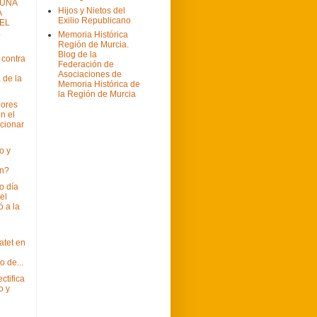
 UNA
Hijos y Nietos del
A
Exilio Republicano
EL
L
Memoria Histórica
Región de Murcia.
Blog de la
 contra
Federación de
Asociaciones de
 de la
Memoria Histórica de
la Región de Murcia
dores
n el
ccionar
o y
on?
o día
el
ó a la
l
atet en
o de...
ctifica
o y