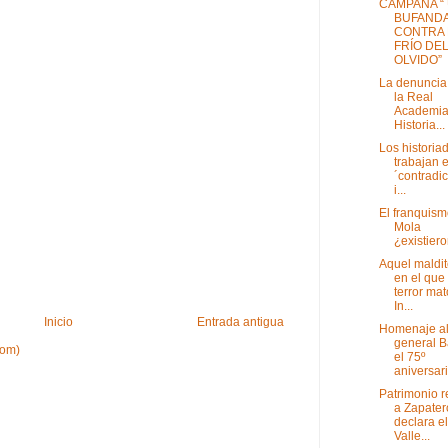
CAMPAÑA “
BUFAND
CONTRA 
FRÍO DE
OLVIDO”
La denuncia
la Real
Academia
Historia...
Los historia
trabajan e
´contradi
i...
El franquism
Mola
¿existier
Aquel maldit
en el que 
terror mat
In...
Inicio
Entrada antigua
Homenaje a
general B
tom)
el 75º
aniversari
Patrimonio re
a Zapater
declara el
Valle...