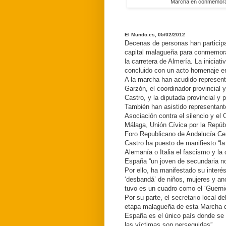
Marcha en conmemoraci
El Mundo.es, 05/02/2012
Decenas de personas han particip
capital malagueña para conmemorar
la carretera de Almería. La iniciat
concluido con un acto homenaje e
A la marcha han acudido represent
Garzón, el coordinador provincial y
Castro, y la diputada provincial y 
También han asistido representan
Asociación contra el silencio y el
Málaga, Unión Cívica por la Repúbl
Foro Republicano de Andalucía Cen
Castro ha puesto de manifiesto “l
Alemanía o Italia el fascismo y la
España “un joven de secundaria no 
Por ello, ha manifestado su interé
‘desbandá’ de niños, mujeres y an
tuvo es un cuadro como el ‘Guerni
Por su parte, el secretario local 
etapa malagueña de esta Marcha d
España es el único país donde se 
las víctimas son perseguidas”.