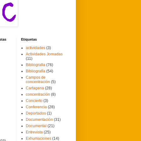
stas
Etiquetas
actividades
(3)
Actividades Jornadas
(11)
Bibliografia
(76)
Bibliografía
(54)
Campos de
concentración
(5)
Cartagena
(28)
concentración
(8)
Concierto
(3)
Conferencia
(28)
Deportados
(1)
Documentación
(31)
Documental
(21)
Entrevista
(25)
Exhumaciones
(14)
103)