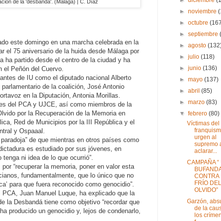
ón de la 'desbandá'. (Málaga) | C. Díaz
►
noviembre
►
octubre
(16
►
septiembre
ado este domingo en una marcha celebrada en la
►
agosto
(132
 el 75 aniversario de la huida desde Málaga por
►
julio
(118)
iva ha partido desde el centro de la ciudad y ha
►
junio
(136)
n el Peñón del Cuervo.
antes de IU como el diputado nacional Alberto
►
mayo
(137)
 parlamentario de la coalición, José Antonio
►
abril
(85)
portavoz en la Diputación, Antonia Morillas.
►
marzo
(83)
tes del PCA y UJCE, así como miembros de la
 Olvido por la Recuperación de la Memoria en
▼
febrero
(80)
ica, Red de Municipios por la III República y el
Víctimas del
franquis
tral y Ospaaal.
urgen al
a paradoja” de que mientras en otros países como
supremo 
 dictadura es estudiado por sus jóvenes, en
aclarar...
tenga ni idea de lo que ocurrió”.
CAMPAÑA “
s por “recuperar la memoria, poner en valor esta
BUFAND
cianos, fundamentalmente, que lo único que no
CONTRA 
FRÍO DE
ca’ para que fuera reconocido como genocidio”.
OLVIDO”
del PCA, Juan Manuel Luque, ha explicado que la
Garzón, abs
e la Desbandá tiene como objetivo “recordar que
de la cau
ha producido un genocidio y, lejos de condenarlo,
los críme