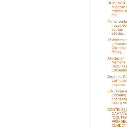
HOMENAJE "
supervivi
represali
por...
Primer conta
nuevo Go
con las
asociac...
75 Aniversar
la masacr
Carretera
Málag...
Asociación
Memoria
Histórica
Cartagen
José Luis C
víctima d
segunda
ERC exige a
Gobierno
obedezca 
ONU y der
CONTINÚA 
CAMPAÑ
"CONTRA
FRÍO DE
OLVIDO"