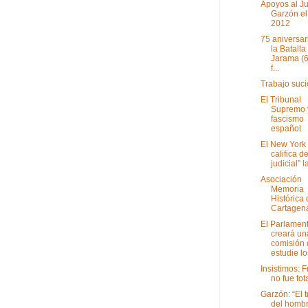
Apoyos al J
Garzón el
2012
75 aniversar
la Batalla
Jarama (6
f...
Trabajo suci
El Tribunal
Supremo y
fascismo
español
El New York
califica de
judicial” la
Asociación
Memoria
Histórica
Cartagen
El Parlamen
creará un
comisión
estudie los
Insistimos: 
no fue tota
Garzón: “El t
del hombr