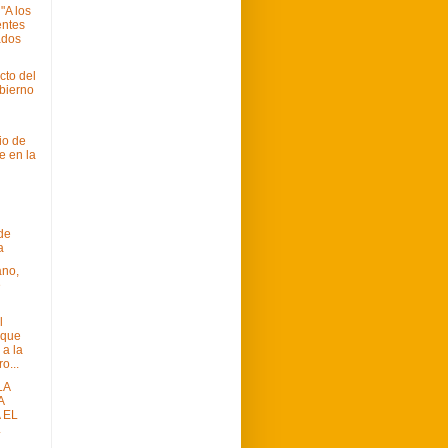
A los
entes
ados
cto del
bierno
io de
e en la
 de
a
ano,
e
l
 que
a la
o...
LA
A
 EL
L