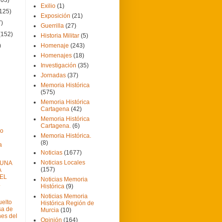
Exilio
(1)
(125)
Exposición
(21)
7)
Guerrilla
(27)
(152)
Historia Militar
(5)
)
Homenaje
(243)
Homenajes
(18)
Investigación
(35)
Jornadas
(37)
Memoria Histórica
(575)
Memoria Histórica
Cartagena
(42)
Memoria Histórica
Cartagena.
(6)
mo
Memoria Histórica.
(8)
a
Noticias
(1677)
Noticias Locales
 UNA
(157)
A
EL
Noticias Memoria
L
Histórica
(9)
Noticias Memoria
uelto
Histórica Región de
sa de
Murcia
(10)
nes del
Opinión
(164)