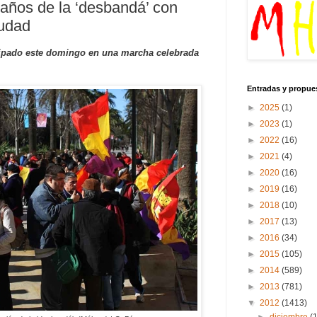
ños de la ‘desbandá’ con
iudad
ipado este domingo en una marcha celebrada
Entradas y propue
►
2025
(1)
►
2023
(1)
►
2022
(16)
►
2021
(4)
►
2020
(16)
►
2019
(16)
►
2018
(10)
►
2017
(13)
►
2016
(34)
►
2015
(105)
►
2014
(589)
►
2013
(781)
▼
2012
(1413)
►
diciembre
(