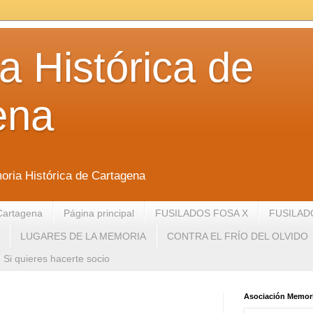
 Histórica de
ena
oria Histórica de Cartagena
Cartagena
Página principal
FUSILADOS FOSA X
FUSILAD
LUGARES DE LA MEMORIA
CONTRA EL FRÍO DEL OLVIDO
Si quieres hacerte socio
Asociación Memori