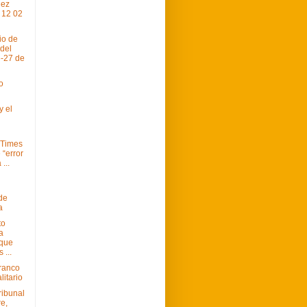
uez
 12 02
io de
 del
-27 de
o
 el
 Times
 “error
 ...
 de
a
to
a
 que
 ...
Franco
litario
ribunal
e,