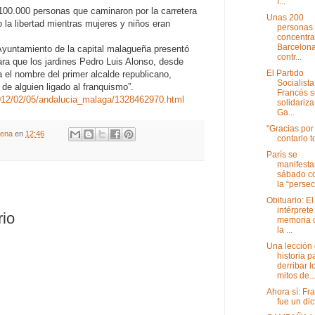
f...
00.000 personas que caminaron por la carretera
Unas 200
la libertad mientras mujeres y niños eran
personas
concentra
Barcelon
 Ayuntamiento de la capital malagueña presentó
contr...
ra que los jardines Pedro Luis Alonso, desde
El Partido
a el nombre del primer alcalde republicano,
Socialista
de alguien ligado al franquismo”.
Francés s
012/02/05/andalucia_malaga/1328462970.html
solidariz
Ga...
"Gracias por
gena
en
12:46
contarlo t
París se
manifesta
sábado co
la “persec.
Obituario: El
intérprete
rio
memoria o
la ...
Una lección
historia p
derribar l
mitos de..
Ahora sí: Fr
fue un dic