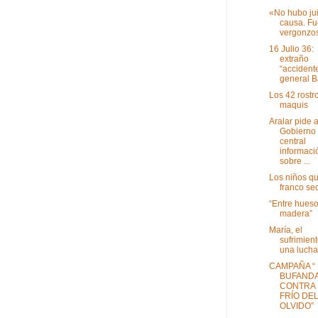
«No hubo jui
causa. Fu
vergonzo
16 Julio 36:
extraño
“accidente
general 
Los 42 rostr
maquis
Aralar pide a
Gobierno
central
informaci
sobre ...
Los niños q
franco se
“Entre hueso
madera”
María, el
sufrimien
una luch
CAMPAÑA “
BUFAND
CONTRA 
FRÍO DE
OLVIDO”