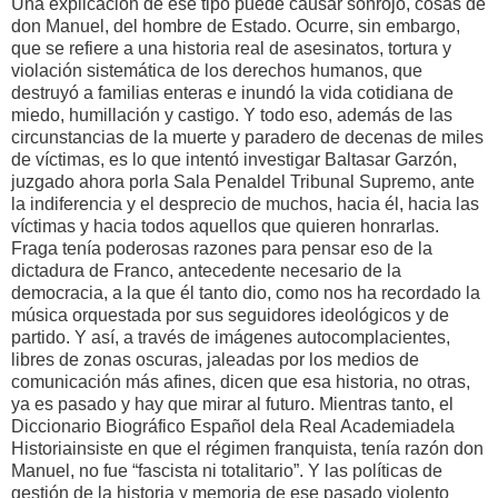
Una explicación de ese tipo puede causar sonrojo, cosas de
don Manuel, del hombre de Estado. Ocurre, sin embargo,
que se refiere a una historia real de asesinatos, tortura y
violación sistemática de los derechos humanos, que
destruyó a familias enteras e inundó la vida cotidiana de
miedo, humillación y castigo. Y todo eso, además de las
circunstancias de la muerte y paradero de decenas de miles
de víctimas, es lo que intentó investigar Baltasar Garzón,
juzgado ahora porla Sala Penaldel Tribunal Supremo, ante
la indiferencia y el desprecio de muchos, hacia él, hacia las
víctimas y hacia todos aquellos que quieren honrarlas.
Fraga tenía poderosas razones para pensar eso de la
dictadura de Franco, antecedente necesario de la
democracia, a la que él tanto dio, como nos ha recordado la
música orquestada por sus seguidores ideológicos y de
partido. Y así, a través de imágenes autocomplacientes,
libres de zonas oscuras, jaleadas por los medios de
comunicación más afines, dicen que esa historia, no otras,
ya es pasado y hay que mirar al futuro. Mientras tanto, el
Diccionario Biográfico Español dela Real Academiadela
Historiainsiste en que el régimen franquista, tenía razón don
Manuel, no fue “fascista ni totalitario”. Y las políticas de
gestión de la historia y memoria de ese pasado violento