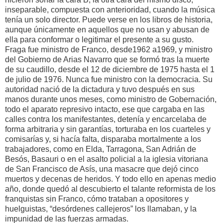
inseparable, compuesta con anterioridad, cuando la música
tenía un solo director. Puede verse en los libros de historia,
aunque únicamente en aquellos que no usan y abusan de
ella para conformar o legitimar el presente a su gusto.
Fraga fue ministro de Franco, desde1962 a1969, y ministro
del Gobierno de Arias Navarro que se formó tras la muerte
de su caudillo, desde el 12 de diciembre de 1975 hasta el 1
de julio de 1976. Nunca fue ministro con la democracia. Su
autoridad nació de la dictadura y tuvo después en sus
manos durante unos meses, como ministro de Gobernación,
todo el aparato represivo intacto, ese que cargaba en las
calles contra los manifestantes, detenía y encarcelaba de
forma arbitraria y sin garantías, torturaba en los cuarteles y
comisarías y, si hacía falta, disparaba mortalmente a los
trabajadores, como en Elda, Tarragona, San Adrián de
Besós, Basauri o en el asalto policial a la iglesia vitoriana
de San Francisco de Asís, una masacre que dejó cinco
muertos y decenas de heridos. Y todo ello en apenas medio
año, donde quedó al descubierto el talante reformista de los
franquistas sin Franco, cómo trataban a opositores y
huelguistas, “desórdenes callejeros” los llamaban, y la
impunidad de las fuerzas armadas.