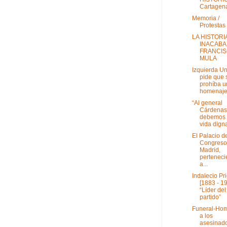
Cartagena
Memoria /
Protestas
LA HISTORI
INACABA
FRANCI
MULA
Izquierda U
pide que 
prohíba u
homenaje 
“Al general
Cárdenas
debemos
vida digna
El Palacio d
Congreso
Madrid,
perteneci
a...
Indalecio Pr
[1883 - 19
“Líder del
partido”
Funeral-Ho
a los
asesinad