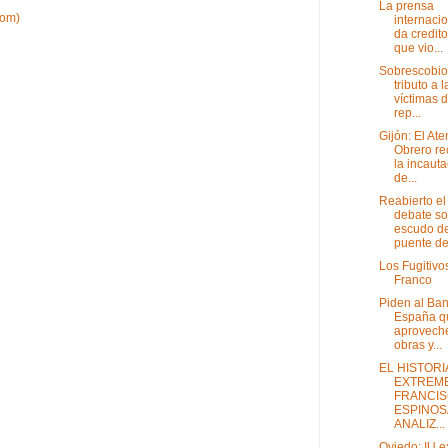
La prensa
tom)
internaci
da credito
que vio...
Sobrescobio
tributo a l
víctimas d
rep...
Gijón: El At
Obrero re
la incaut
de...
Reabierto el
debate so
escudo de
puente de 
Los Fugitivo
Franco
Piden al Ba
España q
aprovech
obras y...
EL HISTOR
EXTREM
FRANCI
ESPINOS
ANALIZ...
Oviedo: IU e