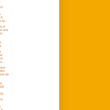
..
AS
A
CA:
 po...
a al
si una
ón
er
s
a
se
rá
a...
s que
den
erio de
A
 DE
IA
AS
A
CA: