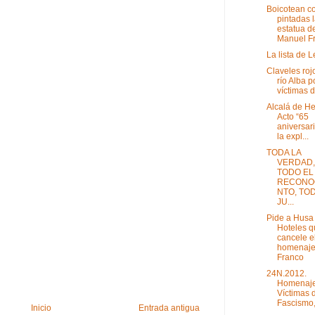
Boicotean c
pintadas 
estatua d
Manuel Fr
La lista de 
Claveles roj
río Alba p
víctimas de
Alcalá de H
Acto “65
aniversar
la expl...
TODA LA
VERDAD,
TODO EL
RECONO
NTO, TOD
JU...
Pide a Husa
Hoteles q
cancele e
homenaje
Franco
24N.2012.
Homenaje
Víctimas 
Fascismo,
Inicio
Entrada antigua