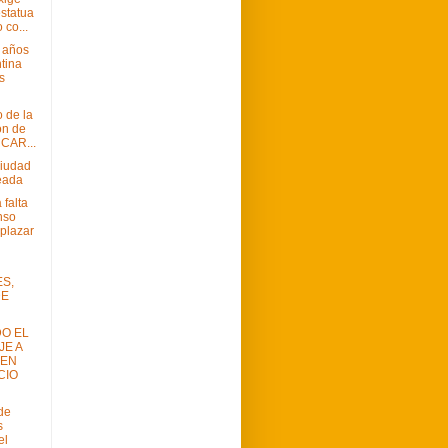
estatua
 co...
 años
tina
s
o de la
ón de
: CAR...
ciudad
eada
 falta
nso
aplazar
S,
DE
O EL
E A
 EN
CIO
ide
s
el