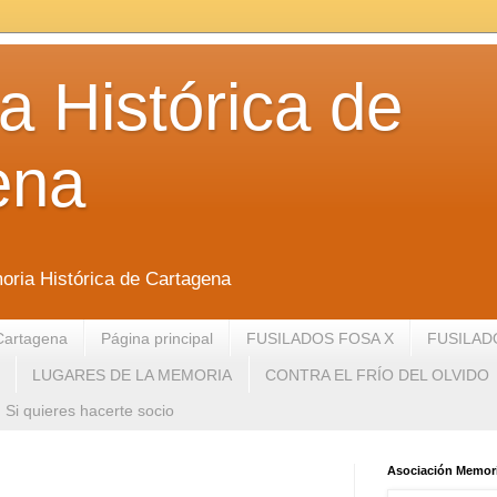
 Histórica de
ena
oria Histórica de Cartagena
Cartagena
Página principal
FUSILADOS FOSA X
FUSILAD
LUGARES DE LA MEMORIA
CONTRA EL FRÍO DEL OLVIDO
Si quieres hacerte socio
Asociación Memori