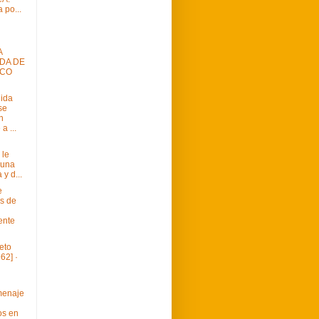
 po...
A
DA DE
SCO
nida
se
n
a ...
 le
 una
 y d...
e
s de
ente
ieto
62] ·
menaje
os en