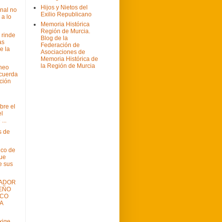
Hijos y Nietos del
onal no
Exilio Republicano
 a lo
Memoria Histórica
Región de Murcia.
 rinde
Blog de la
as
Federación de
e la
Asociaciones de
Memoria Histórica de
la Región de Murcia
eneo
cuerda
ación
bre el
l
...
s de
nco de
ue
e sus
IADOR
EÑO
SCO
A
xige