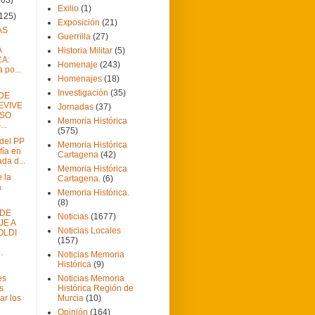
Exilio
(1)
(125)
Exposición
(21)
AS
Guerrilla
(27)
A
Historia Militar
(5)
CA:
Homenaje
(243)
 po...
Homenajes
(18)
Investigación
(35)
 DE
EVIVE
Jornadas
(37)
OSO
Memoria Histórica
..
(575)
 del PP
Memoria Histórica
fía en
Cartagena
(42)
da d...
Memoria Histórica
 la
Cartagena.
(6)
a
Memoria Histórica.
(8)
NDE
Noticias
(1677)
E A
Noticias Locales
OLDI
(157)
.
Noticias Memoria
Histórica
(9)
es
Noticias Memoria
s
Histórica Región de
rar los
Murcia
(10)
Opinión
(164)