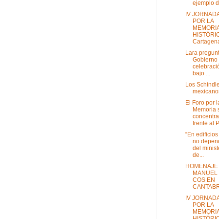
ejemplo d.
IV JORNAD
POR LA
MEMORI
HISTÓRI
Cartagena
Lara pregunt
Gobierno 
celebraci
bajo ...
Los Schindl
mexicano
El Foro por l
Memoria 
concentra
frente al P
“En edificio
no depen
del minist
de...
HOMENAJE 
MANUEL
COS EN
CANTABR
IV JORNAD
POR LA
MEMORI
HISTÓRI