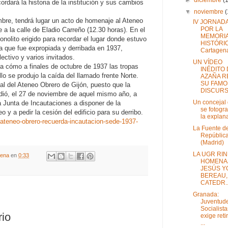
dará la historia de la institución y sus cambios
▼
noviembre
mbre, tendrá lugar un acto de homenaje al Ateneo
IV JORNAD
POR LA
 a la calle de Eladio Carreño (12.30 horas). En el
MEMORI
onolito erigido para recordar el lugar donde estuvo
HISTÓRI
ia que fue expropiada y derribada en 1937,
Cartagena
ectivo y varios invitados.
UN VÍDEO
a cómo a finales de octubre de 1937 las tropas
INÉDITO
lo se produjo la caída del llamado frente Norte.
AZAÑA R
SU FAM
nal del Ateneo Obrero de Gijón, puesto que la
DISCURS.
dió, el 27 de noviembre de aquel mismo año, a
Un concejal
a Junta de Incautaciones a disponer de la
se fotogra
eo y a pedir la cesión del edificio para su derribo.
la explana
/ateneo-obrero-recuerda-incautacion-sede-1937-
La Fuente de
Repúblic
(Madrid)
LA UGR RI
gena
en
0:33
HOMENAJ
JESÚS Y
BEREAU,
CATEDR..
Granada:
Juventud
Socialista
rio
exige reti
...