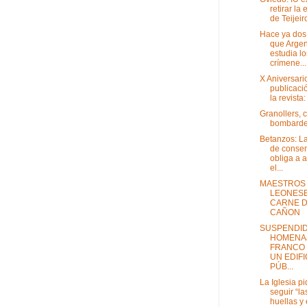
retirar la 
de Teijeiro
Hace ya dos
que Argen
estudia lo
crímene...
X Aniversari
publicaci
la revista
Granollers, 
bombard
Betanzos: La
de conse
obliga a 
el...
MAESTROS
LEONESE
CARNE 
CAÑON
SUSPENDID
HOMENAJ
FRANCO
UN EDIFI
PÚB...
La Iglesia p
seguir “la
huellas y 