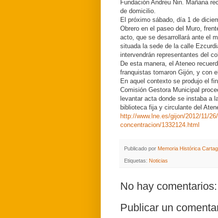
Fundación Andreu Nin. Mañana recor
de domicilio.
El próximo sábado, día 1 de dicie
Obrero en el paseo del Muro, frente
acto, que se desarrollará ante el m
situada la sede de la calle Ezcurd
intervendrán representantes del col
De esta manera, el Ateneo recuerd
franquistas tomaron Gijón, y con el
En aquel contexto se produjo el fi
Comisión Gestora Municipal proce
levantar acta donde se instaba a l
biblioteca fija y circulante del Aten
http://www.lne.es/gijon/2012/11/26
concentracion/1332124.html
Publicado por
Memoria Histórica Carta
Etiquetas:
Noticias
No hay comentarios:
Publicar un comenta