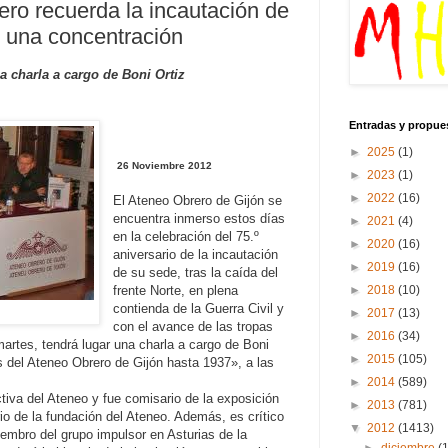
ero recuerda la incautación de
 una concentración
a charla a cargo de Boni Ortiz
Entradas y propue
►
2025
(1)
26 Noviembre 2012
►
2023
(1)
►
2022
(16)
El Ateneo Obrero de Gijón se
encuentra inmerso estos días
►
2021
(4)
en la celebración del 75.º
►
2020
(16)
aniversario de la incautación
►
2019
(16)
de su sede, tras la caída del
►
2018
(10)
frente Norte, en plena
contienda de la Guerra Civil y
►
2017
(13)
con el avance de las tropas
►
2016
(34)
artes, tendrá lugar una charla a cargo de Boni
►
2015
(105)
s del Ateneo Obrero de Gijón hasta 1937», a las
►
2014
(589)
ectiva del Ateneo y fue comisario de la exposición
►
2013
(781)
io de la fundación del Ateneo. Además, es crítico
▼
2012
(1413)
iembro del grupo impulsor en Asturias de la
►
diciembre
(