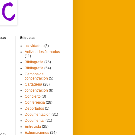
stas
Etiquetas
actividades
(3)
Actividades Jornadas
(11)
Bibliografia
(76)
Bibliografía
(54)
Campos de
concentración
(5)
Cartagena
(28)
concentración
(8)
Concierto
(3)
Conferencia
(28)
Deportados
(1)
Documentación
(31)
Documental
(21)
Entrevista
(25)
Exhumaciones
(14)
103)