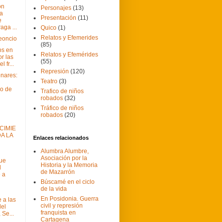
on
Personajes
(13)
la
Presentación
(11)
e
aga ...
Quico
(1)
Relatos y Efemerides
Leoncio
(85)
os en
Relatos y Efemérides
or las
(55)
l fr...
Represión
(120)
enares:
Teatro
(3)
io de
Trafico de niños
robados
(32)
Tráfico de niños
robados
(20)
CIMIE
A LA
Enlaces relacionados
Alumbra Alumbre,
Asociación por la
ue
Historia y la Memoria
l
de Mazarrón
 a
Búscamé en el ciclo
de la vida
En Posidonia. Guerra
 a las
civil y represión
del
franquista en
 Se...
Cartagena