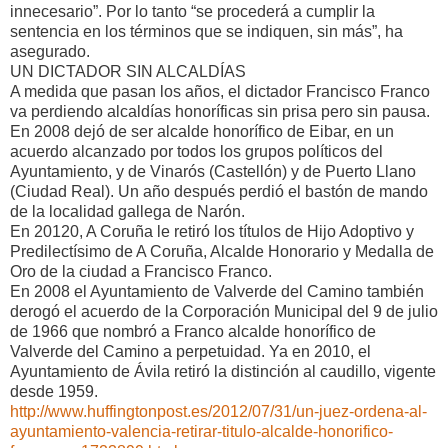
innecesario”. Por lo tanto “se procederá a cumplir la
sentencia en los términos que se indiquen, sin más”, ha
asegurado.
UN DICTADOR SIN ALCALDÍAS
A medida que pasan los años, el dictador Francisco Franco
va perdiendo alcaldías honoríficas sin prisa pero sin pausa.
En 2008 dejó de ser alcalde honorífico de Eibar, en un
acuerdo alcanzado por todos los grupos políticos del
Ayuntamiento, y de Vinarós (Castellón) y de Puerto Llano
(Ciudad Real). Un año después perdió el bastón de mando
de la localidad gallega de Narón.
En 20120, A Coruña le retiró los títulos de Hijo Adoptivo y
Predilectísimo de A Coruña, Alcalde Honorario y Medalla de
Oro de la ciudad a Francisco Franco.
En 2008 el Ayuntamiento de Valverde del Camino también
derogó el acuerdo de la Corporación Municipal del 9 de julio
de 1966 que nombró a Franco alcalde honorífico de
Valverde del Camino a perpetuidad. Ya en 2010, el
Ayuntamiento de Ávila retiró la distinción al caudillo, vigente
desde 1959.
http://www.huffingtonpost.es/2012/07/31/un-juez-ordena-al-
ayuntamiento-valencia-retirar-titulo-alcalde-honorifico-