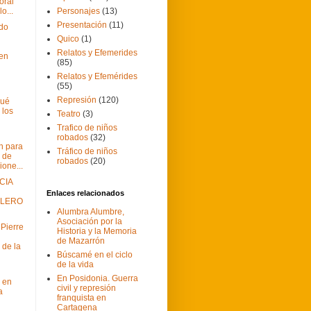
oral
o...
Personajes
(13)
Presentación
(11)
do
Quico
(1)
Relatos y Efemerides
 en
(85)
Relatos y Efemérides
(55)
Represión
(120)
qué
 los
Teatro
(3)
Trafico de niños
robados
(32)
n para
Tráfico de niños
 de
robados
(20)
ione...
CIA
Enlaces relacionados
LLERO
Alumbra Alumbre,
Asociación por la
Pierre
Historia y la Memoria
de Mazarrón
 de la
Búscamé en el ciclo
de la vida
En Posidonia. Guerra
a en
civil y represión
a
franquista en
Cartagena