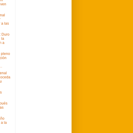
joven
onal
r
 a las
: Duro
 la
n a
 pleno
ción
..
enal
noceda
u
os
pués
ras
año
 a la
e