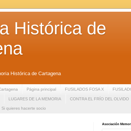
 Histórica de
ena
oria Histórica de Cartagena
Cartagena
Página principal
FUSILADOS FOSA X
FUSILAD
LUGARES DE LA MEMORIA
CONTRA EL FRÍO DEL OLVIDO
Si quieres hacerte socio
Asociación Memori