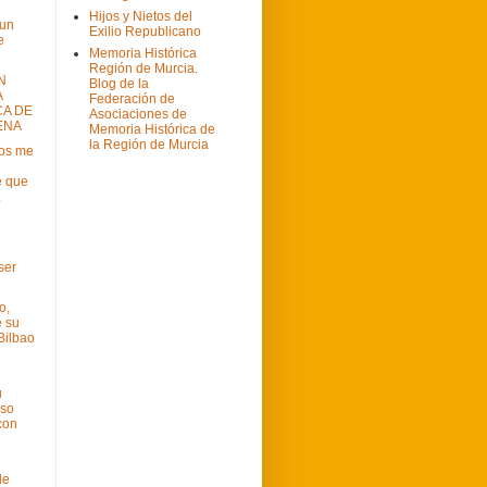
Hijos y Nietos del
 un
Exilio Republicano
e
Memoria Histórica
Región de Murcia.
N
Blog de la
A
Federación de
CA DE
Asociaciones de
ENA
Memoria Histórica de
la Región de Murcia
ños me
e que
.
ser
o,
e su
Bilbao
u
so
con
de