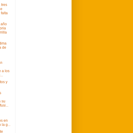
 tres
ue
 falta
 año
ria
rilla
ltima
a de
an
 a los
...
tos y
s
 su
usi...
os en
la g...
de