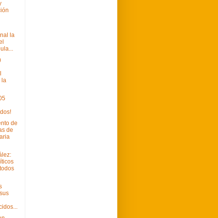
y
ión
nal la
el
ula...
)
l
 la
 05
dos!
ento de
as de
aria
lez:
íticos
todos
s
sus
idos...
en