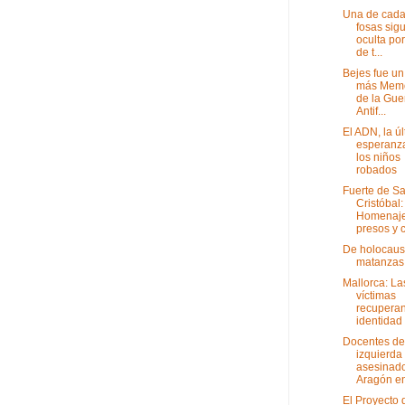
Una de cada
fosas sig
oculta por
de t...
Bejes fue un
más Memo
de la Guer
Antif...
El ADN, la ú
esperanz
los niños
robados
Fuerte de S
Cristóbal:
Homenaje
presos y c
De holocaus
matanzas
Mallorca: La
víctimas
recuperan
identidad f
Docentes de
izquierda
asesinad
Aragón en 
El Proyecto 