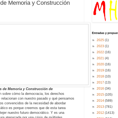
s de Memoria y Construcción
Entradas y propue
►
2025
(1)
►
2023
(1)
►
2022
(16)
►
2021
(4)
►
2020
(16)
►
2019
(16)
►
2018
(10)
►
2017
(13)
►
2016
(34)
cas de Memoria y Construcción de
n sobre cómo la democracia, los derechos
►
2015
(105)
 se relacionan con nuestro pasado y qué pensamos
►
2014
(589)
s convencidos de la necesidad de abordar
►
2013
(781)
ático es porque creemos que de esta tarea
tejer nuestro futuro democrático. Y es una
►
2012
(1413)
ura atenazada por una crisis de múltiples