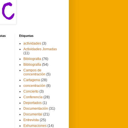
stas
Etiquetas
actividades
(3)
Actividades Jornadas
(11)
Bibliografia
(76)
Bibliografía
(54)
Campos de
concentración
(5)
Cartagena
(28)
concentración
(8)
Concierto
(3)
Conferencia
(28)
Deportados
(1)
Documentación
(31)
Documental
(21)
Entrevista
(25)
Exhumaciones
(14)