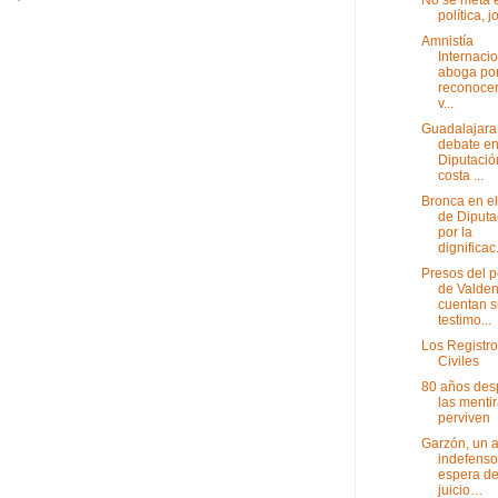
política, 
Amnistía
Internaci
aboga po
reconocer
v...
Guadalajara
debate en
Diputació
costa ...
Bronca en el
de Diputa
por la
dignificac.
Presos del p
de Valde
cuentan s
testimo...
Los Registr
Civiles
80 años des
las menti
perviven
Garzón, un 
indefenso
espera d
juicio…