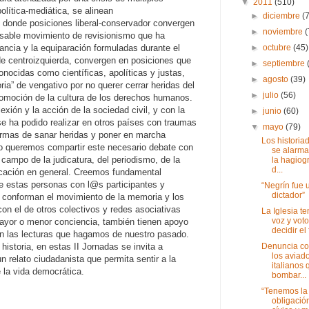
▼
2011
(510)
olítica-mediática, se alinean
►
diciembre
(
s donde posiciones liberal-conservador convergen
►
noviembre
(
onsable movimiento de revisionismo que ha
►
octubre
(45)
tancia y la equiparación formuladas durante el
de centroizquierda, convergen en posiciones que
►
septiembre
nocidas como científicas, apolíticas y justas,
►
agosto
(39)
a” de vengativo por no querer cerrar heridas del
►
julio
(56)
romoción de la cultura de los derechos humanos.
exión y la acción de la sociedad civil, y con la
►
junio
(60)
e ha podido realizar en otros países con traumas
▼
mayo
(79)
rmas de sanar heridas y poner en marcha
Los historia
llo queremos compartir este necesario debate con
se alarma
ampo de la judicatura, del periodismo, de la
la hagiogr
d...
ucación en general. Creemos fundamental
e estas personas con l@s participantes y
“Negrín fue 
dictador”
e conforman el movimiento de la memoria y los
n el de otros colectivos y redes asociativas
La Iglesia t
voz y vot
ayor o menor conciencia, también tienen apoyo
decidir el f
 en las lecturas que hagamos de nuestro pasado.
Denuncia co
a historia, en estas II Jornadas se invita a
los aviad
un relato ciudadanista que permita sentir a la
italianos 
 la vida democrática.
bombar...
“Tenemos la
obligació