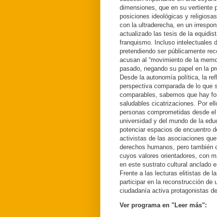
dimensiones, que en su vertiente p
posiciones ideológicas y religiosa
con la ultraderecha, en un irresp
actualizado las tesis de la equidis
franquismo. Incluso intelectuales 
pretendiendo ser públicamente reco
acusan al “movimiento de la memori
pasado, negando su papel en la p
Desde la autonomía política, la refl
perspectiva comparada de lo que s
comparables, sabemos que hay fo
saludables cicatrizaciones. Por e
personas comprometidas desde el c
universidad y del mundo de la ed
potenciar espacios de encuentro d
activistas de las asociaciones qu
derechos humanos, pero también co
cuyos valores orientadores, con m
en este sustrato cultural anclado
Frente a las lecturas elitistas de l
participar en la reconstrucción de 
ciudadanía activa protagonistas de
Ver programa en "Leer más":