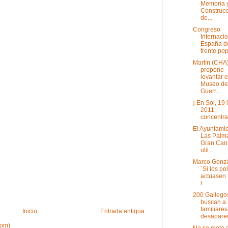
Memoria 
Construcc
de...
Congreso
Internacio
España d
frente pop
Martín (CHA
propone
levantar e
Museo de
Guerr...
¡ En Sol, 19
2011:
concentra
El Ayuntami
Las Palm
Gran Can
util...
Marco Gonzá
´Si los pol
actuasen 
l...
200 Gallego
buscan a 
familiares
Inicio
Entrada antigua
desaparec
tom)
No se meta 