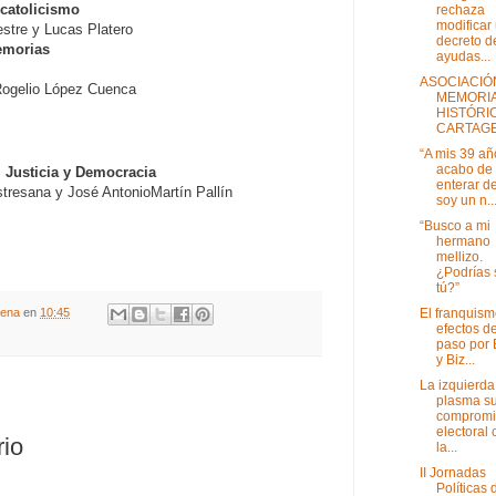
lcatolicismo
rechaza
modificar
estre y Lucas Platero
decreto d
emorias
ayudas...
ASOCIACIÓ
Rogelio López Cuenca
MEMORI
HISTÓRI
CARTAG
“A mis 39 a
acabo de
 Justicia y Democracia
enterar d
tresana y José AntonioMartín Pallín
soy un n..
“Busco a mi
hermano
mellizo.
¿Podrías 
tú?”
El franquism
gena
en
10:45
efectos d
paso por 
y Biz...
La izquierda
plasma s
compromi
electoral 
rio
la...
II Jornadas
Políticas 