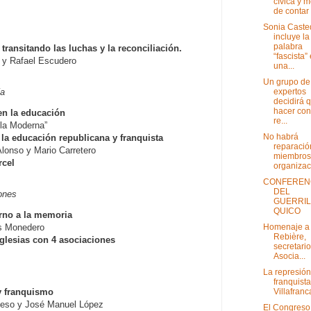
cívica y m
de contar l
Sonia Caste
incluye la
palabra
ransitando las luchas y la reconciliación.
“fascista”
 y Rafael Escudero
una...
Un grupo de
expertos
ía
decidirá 
hacer con
 en la educación
re...
la Moderna”
No habrá
la educación republicana y franquista
reparació
lonso y Mario Carretero
miembros
rcel
organizac
CONFEREN
DEL
ones
GUERRI
QUICO
orno a la memoria
Homenaje a 
s Monedero
Rebière,
Iglesias con 4 asociaciones
secretario
Asocia...
La represión
franquist
Villafranc
 y franquismo
teso y José Manuel López
El Congreso