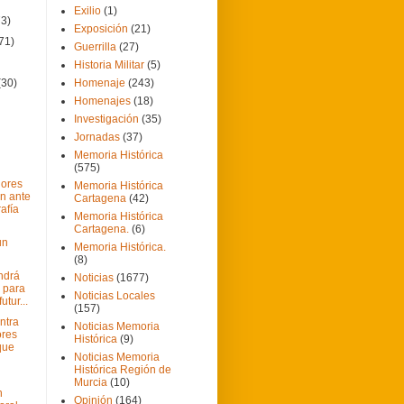
Exilio
(1)
73)
Exposición
(21)
71)
Guerrilla
(27)
Historia Militar
(5)
(30)
Homenaje
(243)
Homenajes
(18)
Investigación
(35)
Jornadas
(37)
Memoria Histórica
(575)
dores
Memoria Histórica
n ante
Cartagena
(42)
afía
Memoria Histórica
Cartagena.
(6)
un
Memoria Histórica.
(8)
endrá
Noticias
(1677)
o para
Noticias Locales
utur...
(157)
ntra
Noticias Memoria
ores
Histórica
(9)
que
Noticias Memoria
Histórica Región de
Murcia
(10)
n
Opinión
(164)