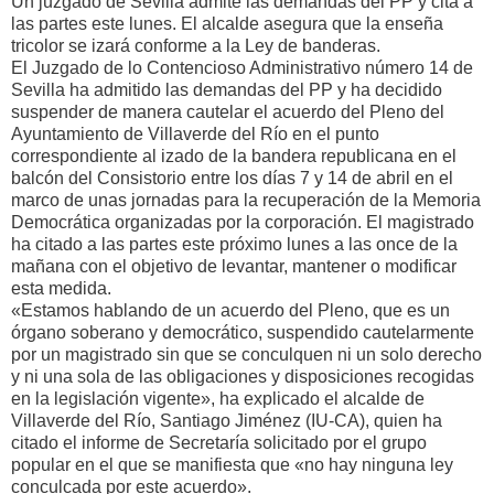
Un juzgado de Sevilla admite las demandas del PP y cita a
las partes este lunes. El alcalde asegura que la enseña
tricolor se izará conforme a la Ley de banderas.
El Juzgado de lo Contencioso Administrativo número 14 de
Sevilla ha admitido las demandas del PP y ha decidido
suspender de manera cautelar el acuerdo del Pleno del
Ayuntamiento de Villaverde del Río en el punto
correspondiente al izado de la bandera republicana en el
balcón del Consistorio entre los días 7 y 14 de abril en el
marco de unas jornadas para la recuperación de la Memoria
Democrática organizadas por la corporación. El magistrado
ha citado a las partes este próximo lunes a las once de la
mañana con el objetivo de levantar, mantener o modificar
esta medida.
«Estamos hablando de un acuerdo del Pleno, que es un
órgano soberano y democrático, suspendido cautelarmente
por un magistrado sin que se conculquen ni un solo derecho
y ni una sola de las obligaciones y disposiciones recogidas
en la legislación vigente», ha explicado el alcalde de
Villaverde del Río, Santiago Jiménez (IU-CA), quien ha
citado el informe de Secretaría solicitado por el grupo
popular en el que se manifiesta que «no hay ninguna ley
conculcada por este acuerdo».