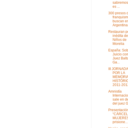
sabremos
es ...
300 presos 
franquis
buscan e
Argentina 
Restauran pe
inédita de
Niños de
Morelia
España: Sob
Juicio con
Juez Balt
Ga...
III JORNAD
POR LA
MEMORI
HISTÓRI
2011-2012
Amnistía
Internaci
sale en d
del juez G
Presentació
“CÁRCEL
MUJERES
prisione...