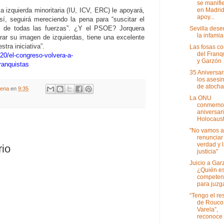
se manifi
en Madrid
 izquierda minoritaria (IU, ICV, ERC) le apoyará,
apoy...
í, seguirá mereciendo la pena para “suscitar el
nes de todas las fuerzas”. ¿Y el PSOE? Jorquera
Sevilla dese
la infamia
rar su imagen de izquierdas, tiene una excelente
tra iniciativa”.
Las fosas c
del Fran
20/el-congreso-volvera-a-
y Garzón
franquistas
35 Aniversar
los asesi
de atocha
gena
en
9:35
La ONU
conmemor
aniversari
Holocaus
"No vamos a
renunciar 
verdad y 
rio
justicia"
Juicio a Gar
¿Quién e
competen
para juzga
“Tengo el re
de Rouco
Varela”,
reconoce e