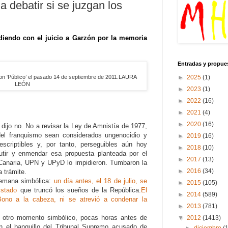
a debatir si se juzgan los
diendo con el juicio a Garzón por la memoria
Entradas y propue
►
2025
(1)
con ‘Público’ el pasado 14 de septiembre de 2011.LAURA
LEÓN
►
2023
(1)
►
2022
(16)
►
2021
(4)
►
2020
(16)
 dijo no. No a revisar la Ley de Amnistía de 1977,
del franquismo sean considerados ungenocidio y
►
2019
(16)
escriptibles y, por tanto, perseguibles aún hoy
►
2018
(10)
cutir y enmendar esa propuesta planteada por el
►
2017
(13)
anaria, UPN y UPyD lo impidieron. Tumbaron la
►
2016
(34)
a trámite.
emana simbólica:
un día antes, el 18 de julio, se
►
2015
(105)
Estado
que truncó los sueños de la República.
El
►
2014
(589)
ono a la cabeza, ni se atrevió a condenar la
►
2013
(781)
 otro momento simbólico, pocas horas antes de
▼
2012
(1413)
n el banquillo del Tribunal Supremo acusado de
►
diciembre
(