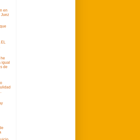
ón en
 Juez
 que
 EL
L
o he
 igual
s de
mo
nulidad
..
ay
 de
a
juicio