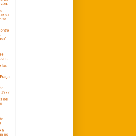
rzón.
de
ue su
o se
.
contra
s
oso”
 se
crí...
 las
 Fraga
de
e 1977
s del
mo
 de
a
o a
ún no