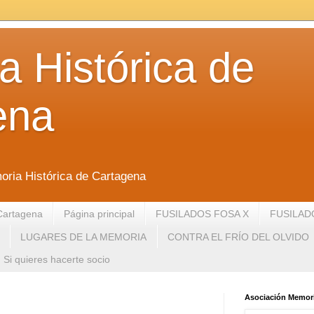
 Histórica de
ena
oria Histórica de Cartagena
Cartagena
Página principal
FUSILADOS FOSA X
FUSILAD
LUGARES DE LA MEMORIA
CONTRA EL FRÍO DEL OLVIDO
Si quieres hacerte socio
Asociación Memori