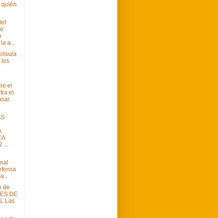
 quién
del
mo
n
la a...
lícula
 los
re el
tra el
asar
AS
A
CA
 ...
onal
efensa
a...
n de
ES DE
. Las