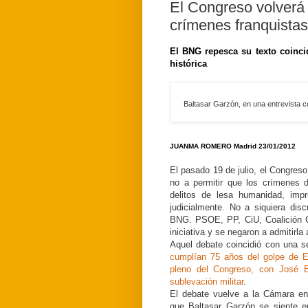
El Congreso volverá 
crímenes franquistas
El BNG repesca su texto coinci
histórica
Baltasar Garzón, en una entrevista 
JUANMA ROMERO Madrid 23/01/2012
El pasado 19 de julio, el Congreso
no a permitir que los crímenes 
delitos de lesa humanidad, impr
judicialmente. No a siquiera dis
BNG. PSOE, PP, CiU, Coalición C
iniciativa y se negaron a admitirla 
Aquel debate coincidió con una s
cumplían 75 años del golpe de 
pleno del Congreso, con José B
sublevación militar
.
El debate vuelve a la Cámara en
que Baltasar Garzón se siente e