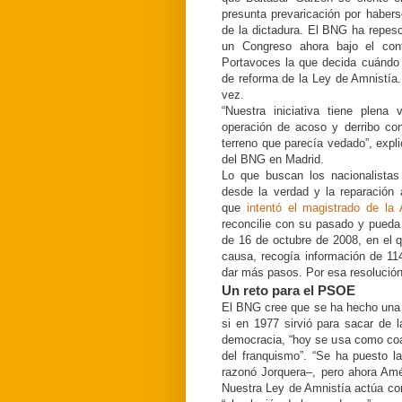
presunta prevaricación por habers
de la dictadura. El BNG ha repes
un Congreso ahora bajo el con
Portavoces la que decida cuándo 
de reforma de la Ley de Amnistía.
vez.
“Nuestra iniciativa tiene plen
operación de acoso y derribo co
terreno que parecía vedado”, expl
del BNG en Madrid.
Lo que buscan los nacionalistas g
desde la verdad y la reparación a
que
intentó el magistrado de la
reconcilie con su pasado y pueda 
de 16 de octubre de 2008, en el 
causa, recogía información de 1
dar más pasos. Por esa resolució
Un reto para el PSOE
El BNG cree que se ha hecho una a
si en 1977 sirvió para sacar de l
democracia, “hoy se usa como coar
del franquismo”. “Se ha puesto 
razonó Jorquera–, pero ahora Amé
Nuestra Ley de Amnistía actúa co