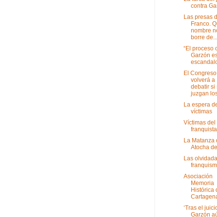
contra Ga
Las presas 
Franco. Q
nombre n
borre de..
“El proceso 
Garzón e
escandal
El Congreso
volverá a
debatir si
juzgan los 
La espera de
víctimas
Víctimas del
franquista
La Matanza 
Atocha d
Las olvidada
franquis
Asociación
Memoria
Histórica
Cartagen
‘Tras el juici
Garzón a