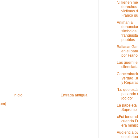
“¿Tienen m
derechos 
víctimas 
Franco qu
Animan a
denuncia
símbolos
franquist
pueblos...
Baltasar Gar
en el banq
por Franc
Las guerrill
silenciad
Concentraci
Verdad, Ju
y Repara
"Lo que está
pasando 
Inicio
Entrada antigua
jodido"
tom)
La papeleta 
Supremo
«Fui tortura
cuando F
era minis
Audiencia p
en el trib