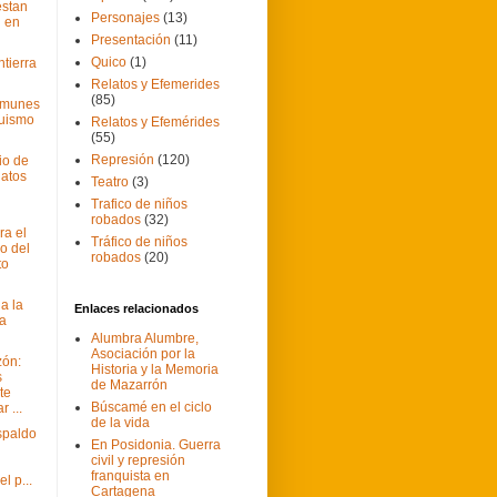
estan
Personajes
(13)
 en
Presentación
(11)
Quico
(1)
ntierra
Relatos y Efemerides
(85)
omunes
quismo
Relatos y Efemérides
(55)
Represión
(120)
io de
natos
Teatro
(3)
Trafico de niños
robados
(32)
a el
Tráfico de niños
o del
robados
(20)
to
a la
Enlaces relacionados
la
Alumbra Alumbre,
Asociación por la
zón:
Historia y la Memoria
s
de Mazarrón
te
Búscamé en el ciclo
r ...
de la vida
spaldo
En Posidonia. Guerra
civil y represión
franquista en
l p...
Cartagena