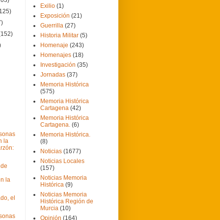
Exilio
(1)
(125)
Exposición
(21)
7)
Guerrilla
(27)
(152)
Historia Militar
(5)
)
Homenaje
(243)
Homenajes
(18)
Investigación
(35)
Jornadas
(37)
Memoria Histórica
(575)
Memoria Histórica
Cartagena
(42)
Memoria Histórica
Cartagena.
(6)
rsonas
Memoria Histórica.
 la
(8)
arzón:
Noticias
(1677)
Noticias Locales
 de
(157)
Noticias Memoria
n la
Histórica
(9)
Noticias Memoria
do, el
Histórica Región de
Murcia
(10)
rsonas
Opinión
(164)