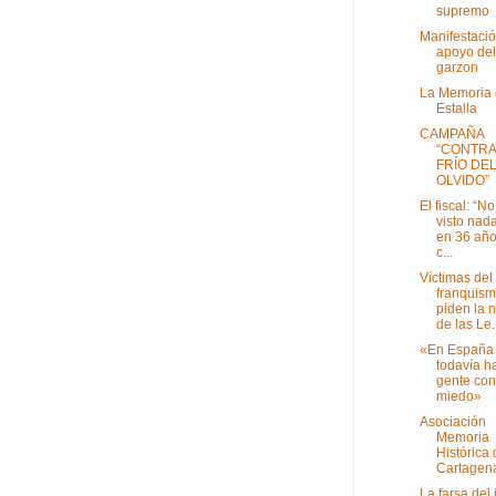
supremo
Manifestaci
apoyo del
garzon
La Memoria
Estalla
CAMPAÑA
“CONTRA
FRÍO DE
OLVIDO”
El fiscal: “N
visto nada
en 36 año
c...
Víctimas del
franquis
piden la 
de las Le.
«En España
todavía h
gente con
miedo»
Asociación
Memoria
Histórica
Cartagen
La farsa del 