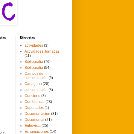
stas
Etiquetas
actividades
(3)
Actividades Jornadas
(11)
Bibliografia
(76)
Bibliografía
(54)
Campos de
concentración
(5)
Cartagena
(28)
concentración
(8)
Concierto
(3)
Conferencia
(28)
Deportados
(1)
Documentación
(31)
Documental
(21)
Entrevista
(25)
Exhumaciones
(14)
103)