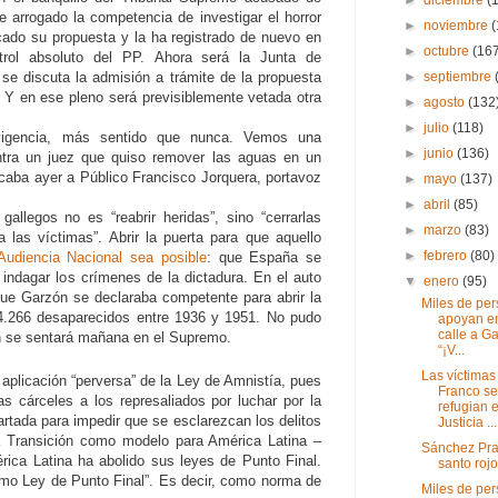
e arrogado la competencia de investigar el horror
►
noviembre
cado su propuesta y la ha registrado de nuevo en
►
octubre
(16
trol absoluto del PP. Ahora será la Junta de
►
septiembre
se discuta la admisión a trámite de la propuesta
 Y en ese pleno será previsiblemente vetada otra
►
agosto
(132
►
julio
(118)
a vigencia, más sentido que nunca. Vemos una
►
junio
(136)
ntra un juez que quiso remover las aguas en un
icaba ayer a Público Francisco Jorquera, portavoz
►
mayo
(137)
►
abril
(85)
allegos no es “reabrir heridas”, sino “cerrarlas
►
marzo
(83)
 las víctimas”. Abrir la puerta para que aquello
►
febrero
(80)
 Audiencia Nacional sea posible
: que España se
indagar los crímenes de la dictadura. En el auto
▼
enero
(95)
que Garzón se declaraba competente para abrir la
Miles de pe
14.266 desaparecidos entre 1936 y 1951. No pudo
apoyan en
calle a G
n se sentará mañana en el Supremo.
“¡V...
Las víctimas
plicación “perversa” de la Ley de Amnistía, pues
Franco se
as cárceles a los represaliados por luchar por la
refugian e
tada para impedir que se esclarezcan los delitos
Justicia ...
la Transición como modelo para América Latina –
Sánchez Pra
rica Latina ha abolido sus leyes de Punto Final.
santo rojo
mo Ley de Punto Final”. Es decir, como norma de
Miles de pe