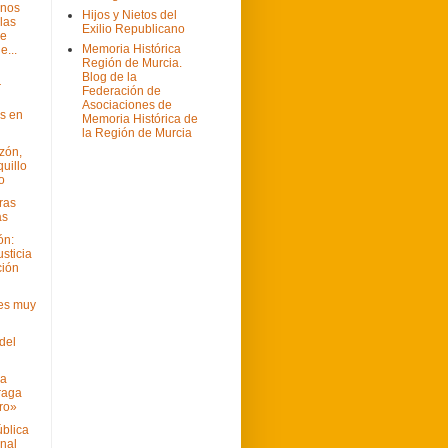
enos
Hijos y Nietos del
las
Exilio Republicano
de
Memoria Histórica
e...
Región de Murcia.
Blog de la
r
Federación de
Asociaciones de
as en
Memoria Histórica de
la Región de Murcia
zón,
uillo
o
eras
as
ón:
sticia
ción
es muy
del
da
raga
tro»
ública
unal