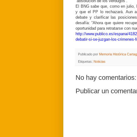
“absolución de los verdugos”.
El BNG sabe que, como en julio, la
y que el PP lo rechazará. Aun as
debate y clarificar las posicio
desafía: “Ahora que quiere recupe
oportunidad para retratarse con nues
http://www.publico.es/espana/4182
debatir-si-se-juzgan-los-crimenes-
Publicado por
Memoria Histórica Carta
Etiquetas:
Noticias
No hay comentarios:
Publicar un comenta