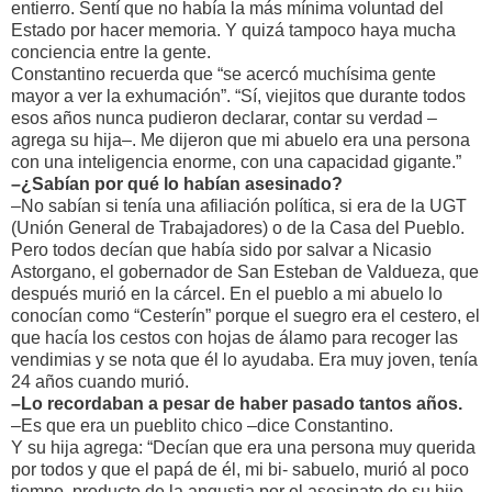
entierro. Sentí que no había la más mínima voluntad del
Estado por hacer memoria. Y quizá tampoco haya mucha
conciencia entre la gente.
Constantino recuerda que “se acercó muchísima gente
mayor a ver la exhumación”. “Sí, viejitos que durante todos
esos años nunca pudieron declarar, contar su verdad –
agrega su hija–. Me dijeron que mi abuelo era una persona
con una inteligencia enorme, con una capacidad gigante.”
–¿Sabían por qué lo habían asesinado?
–No sabían si tenía una afiliación política, si era de la UGT
(Unión General de Trabajadores) o de la Casa del Pueblo.
Pero todos decían que había sido por salvar a Nicasio
Astorgano, el gobernador de San Esteban de Valdueza, que
después murió en la cárcel. En el pueblo a mi abuelo lo
conocían como “Cesterín” porque el suegro era el cestero, el
que hacía los cestos con hojas de álamo para recoger las
vendimias y se nota que él lo ayudaba. Era muy joven, tenía
24 años cuando murió.
–Lo recordaban a pesar de haber pasado tantos años.
–Es que era un pueblito chico –dice Constantino.
Y su hija agrega: “Decían que era una persona muy querida
por todos y que el papá de él, mi bi- sabuelo, murió al poco
tiempo, producto de la angustia por el asesinato de su hijo.