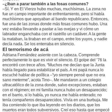
–¿Iban a parar también a las fosas comunes?
–Sí. Y en El Vierzo hubo muchas, muchísimas. La zona no
fue un campo importante de enfrentamiento, pero sí había
muchísimos que apoyaban al bando republicano. Entonces,
fue una de las zonas donde más fosas comunes hubo. Una
vez estaba llevando a pastar a las ovejas y vi cómo un
labrador enganchaba con el rastrillo un cadáver. A la gente
la mataban, la tiraban en el campo, entre los yuyos, y nadie
decía nada. Se los enterraba en silencio.
El terrorismo de acá
Adriana Fernández asiente con la cabeza. Comprende
perfectamente lo que es vivir el silencio. El golpe del ’76 la
encontró con trece años. “Muchos me decían que la Junta
había llegado para estabilizar el país. A mi papá nunca lo
escuché hablar de política –“yo siempre pensé que no era
sano meterme”, acota Tino–. Me mandaron a un colegio
ultracatólico de la zona donde, salvo excepciones, estaban
con el régimen; en mi familia nunca hubo un desaparecido;
en el barrio, si lo había, yo nunca me había enterado; no
tenía compañeros desaparecidos. Vivía en una burbuja. Me
iba comiendo lo que iba leyendo en los diarios, que los
muertos eran todos subversivos. Creí eso hasta que empecé