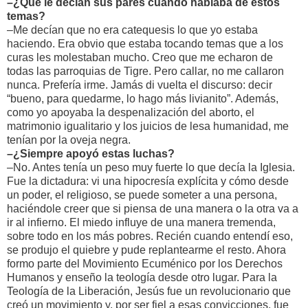
–¿Qué le decían sus pares cuando hablaba de estos
temas?
–Me decían que no era catequesis lo que yo estaba
haciendo. Era obvio que estaba tocando temas que a los
curas les molestaban mucho. Creo que me echaron de
todas las parroquias de Tigre. Pero callar, no me callaron
nunca. Prefería irme. Jamás di vuelta el discurso: decir
“bueno, para quedarme, lo hago más livianito”. Además,
como yo apoyaba la despenalización del aborto, el
matrimonio igualitario y los juicios de lesa humanidad, me
tenían por la oveja negra.
–¿Siempre apoyó estas luchas?
–No. Antes tenía un peso muy fuerte lo que decía la Iglesia.
Fue la dictadura: vi una hipocresía explícita y cómo desde
un poder, el religioso, se puede someter a una persona,
haciéndole creer que si piensa de una manera o la otra va a
ir al infierno. El miedo influye de una manera tremenda,
sobre todo en los más pobres. Recién cuando entendí eso,
se produjo el quiebre y pude replantearme el resto. Ahora
formo parte del Movimiento Ecuménico por los Derechos
Humanos y enseño la teología desde otro lugar. Para la
Teología de la Liberación, Jesús fue un revolucionario que
creó un movimiento y, por ser fiel a esas convicciones, fue