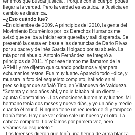
tenemos que buscar justicia”. Porque con el cuerpo, podés
llegar a la verdad. Pero la verdad es estática, la Justicia en
cambio es dinámica.
–¿Eso cuándo fue?
–En diciembre de 2009. A principios del 2010, la gente del
Movimiento Ecuménico por los Derechos Humanos me
avisó que se iba a iniciar esta querella y salí disparada. Se
presentó la causa en base a las denuncias de Darío Rivas
por su padre y de Inés García Holgado por su abuelo. La
mía por mi abuelo, Antonio Fernández, se integró a
principios de 2011. Y por ese tiempo me llamaron de la
ARMH y me dijeron que cuándo podíamos viajar para
exhumar los restos. Fue muy fuerte. Apareció todo –dice, y
muestra la foto del esqueleto completo, hallado en el
preciso lugar que señaló Tino, en Villanueva de Valdueza.
“Setenta y cinco años ahí, y no le faltaba ni un diente –
apunta Constantino–. Las emociones fueron muy fuertes. Mi
hermano tenía dos meses y nueve días, y yo un año y medio
cuando él murió. Ninguno tiene un recuerdo de él y tampoco
había fotos. Hay que ver cómo sale un hueso y el otro. La
cabeza completa. Lo veíamos por primera vez, pero
veíamos su esqueleto.”
–Los forenses dijeron que tenía una herida de arma blanca,