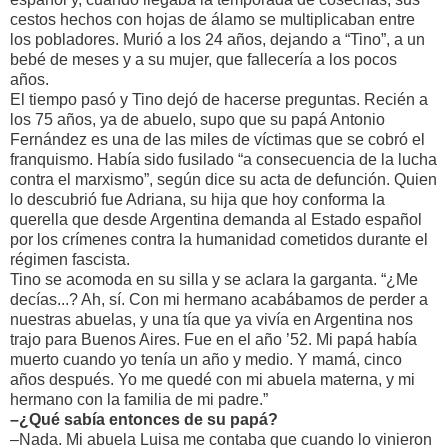
cestos hechos con hojas de álamo se multiplicaban entre
los pobladores. Murió a los 24 años, dejando a “Tino”, a un
bebé de meses y a su mujer, que fallecería a los pocos
años.
El tiempo pasó y Tino dejó de hacerse preguntas. Recién a
los 75 años, ya de abuelo, supo que su papá Antonio
Fernández es una de las miles de víctimas que se cobró el
franquismo. Había sido fusilado “a consecuencia de la lucha
contra el marxismo”, según dice su acta de defunción. Quien
lo descubrió fue Adriana, su hija que hoy conforma la
querella que desde Argentina demanda al Estado español
por los crímenes contra la humanidad cometidos durante el
régimen fascista.
Tino se acomoda en su silla y se aclara la garganta. “¿Me
decías...? Ah, sí. Con mi hermano acabábamos de perder a
nuestras abuelas, y una tía que ya vivía en Argentina nos
trajo para Buenos Aires. Fue en el año ’52. Mi papá había
muerto cuando yo tenía un año y medio. Y mamá, cinco
años después. Yo me quedé con mi abuela materna, y mi
hermano con la familia de mi padre.”
–¿Qué sabía entonces de su papá?
–Nada. Mi abuela Luisa me contaba que cuando lo vinieron