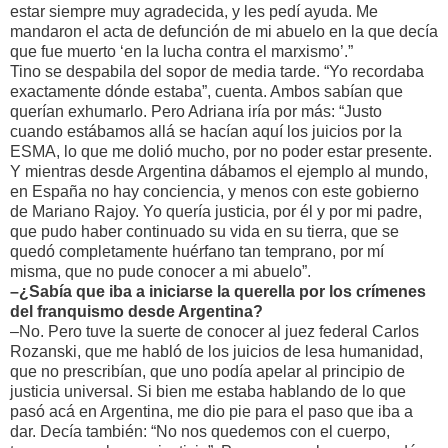
estar siempre muy agradecida, y les pedí ayuda. Me
mandaron el acta de defunción de mi abuelo en la que decía
que fue muerto ‘en la lucha contra el marxismo’.”
Tino se despabila del sopor de media tarde. “Yo recordaba
exactamente dónde estaba”, cuenta. Ambos sabían que
querían exhumarlo. Pero Adriana iría por más: “Justo
cuando estábamos allá se hacían aquí los juicios por la
ESMA, lo que me dolió mucho, por no poder estar presente.
Y mientras desde Argentina dábamos el ejemplo al mundo,
en España no hay conciencia, y menos con este gobierno
de Mariano Rajoy. Yo quería justicia, por él y por mi padre,
que pudo haber continuado su vida en su tierra, que se
quedó completamente huérfano tan temprano, por mí
misma, que no pude conocer a mi abuelo”.
–¿Sabía que iba a iniciarse la querella por los crímenes
del franquismo desde Argentina?
–No. Pero tuve la suerte de conocer al juez federal Carlos
Rozanski, que me habló de los juicios de lesa humanidad,
que no prescribían, que uno podía apelar al principio de
justicia universal. Si bien me estaba hablando de lo que
pasó acá en Argentina, me dio pie para el paso que iba a
dar. Decía también: “No nos quedemos con el cuerpo,