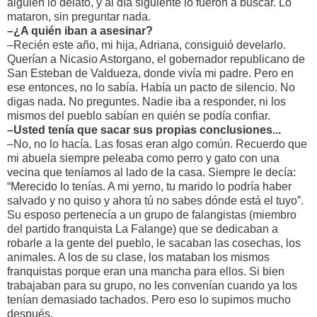
alguien lo delató, y al día siguiente lo fueron a buscar. Lo
mataron, sin preguntar nada.
–¿A quién iban a asesinar?
–Recién este año, mi hija, Adriana, consiguió develarlo.
Querían a Nicasio Astorgano, el gobernador republicano de
San Esteban de Valdueza, donde vivía mi padre. Pero en
ese entonces, no lo sabía. Había un pacto de silencio. No
digas nada. No preguntes. Nadie iba a responder, ni los
mismos del pueblo sabían en quién se podía confiar.
–Usted tenía que sacar sus propias conclusiones...
–No, no lo hacía. Las fosas eran algo común. Recuerdo que
mi abuela siempre peleaba como perro y gato con una
vecina que teníamos al lado de la casa. Siempre le decía:
“Merecido lo tenías. A mi yerno, tu marido lo podría haber
salvado y no quiso y ahora tú no sabes dónde está el tuyo”.
Su esposo pertenecía a un grupo de falangistas (miembro
del partido franquista La Falange) que se dedicaban a
robarle a la gente del pueblo, le sacaban las cosechas, los
animales. A los de su clase, los mataban los mismos
franquistas porque eran una mancha para ellos. Si bien
trabajaban para su grupo, no les convenían cuando ya los
tenían demasiado tachados. Pero eso lo supimos mucho
después.