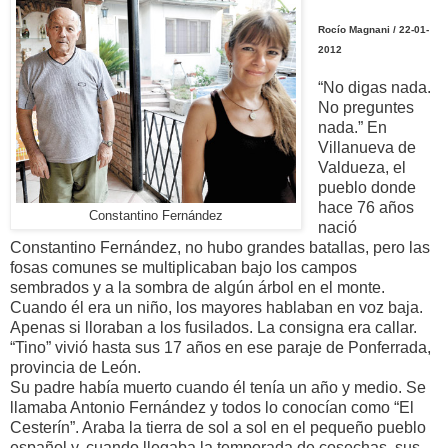
Rocío Magnani / 22-01-
2012
“No digas nada.
No preguntes
nada.” En
Villanueva de
Valdueza, el
pueblo donde
hace 76 años
Constantino Fernández
nació
Constantino Fernández, no hubo grandes batallas, pero las
fosas comunes se multiplicaban bajo los campos
sembrados y a la sombra de algún árbol en el monte.
Cuando él era un niño, los mayores hablaban en voz baja.
Apenas si lloraban a los fusilados. La consigna era callar.
“Tino” vivió hasta sus 17 años en ese paraje de Ponferrada,
provincia de León.
Su padre había muerto cuando él tenía un año y medio. Se
llamaba Antonio Fernández y todos lo conocían como “El
Cesterín”. Araba la tierra de sol a sol en el pequeño pueblo
español y, cuando llegaba la temporada de cosechas, sus