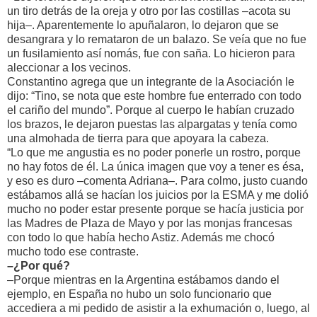
un tiro detrás de la oreja y otro por las costillas –acota su
hija–. Aparentemente lo apuñalaron, lo dejaron que se
desangrara y lo remataron de un balazo. Se veía que no fue
un fusilamiento así nomás, fue con saña. Lo hicieron para
aleccionar a los vecinos.
Constantino agrega que un integrante de la Asociación le
dijo: “Tino, se nota que este hombre fue enterrado con todo
el cariño del mundo”. Porque al cuerpo le habían cruzado
los brazos, le dejaron puestas las alpargatas y tenía como
una almohada de tierra para que apoyara la cabeza.
“Lo que me angustia es no poder ponerle un rostro, porque
no hay fotos de él. La única imagen que voy a tener es ésa,
y eso es duro –comenta Adriana–. Para colmo, justo cuando
estábamos allá se hacían los juicios por la ESMA y me dolió
mucho no poder estar presente porque se hacía justicia por
las Madres de Plaza de Mayo y por las monjas francesas
con todo lo que había hecho Astiz. Además me chocó
mucho todo ese contraste.
–¿Por qué?
–Porque mientras en la Argentina estábamos dando el
ejemplo, en España no hubo un solo funcionario que
accediera a mi pedido de asistir a la exhumación o, luego, al