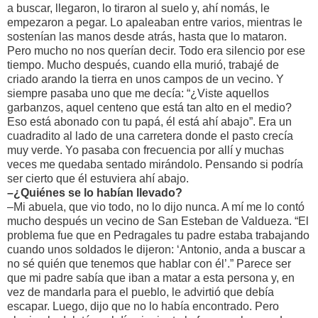
a buscar, llegaron, lo tiraron al suelo y, ahí nomás, le
empezaron a pegar. Lo apaleaban entre varios, mientras le
sostenían las manos desde atrás, hasta que lo mataron.
Pero mucho no nos querían decir. Todo era silencio por ese
tiempo. Mucho después, cuando ella murió, trabajé de
criado arando la tierra en unos campos de un vecino. Y
siempre pasaba uno que me decía: “¿Viste aquellos
garbanzos, aquel centeno que está tan alto en el medio?
Eso está abonado con tu papá, él está ahí abajo”. Era un
cuadradito al lado de una carretera donde el pasto crecía
muy verde. Yo pasaba con frecuencia por allí y muchas
veces me quedaba sentado mirándolo. Pensando si podría
ser cierto que él estuviera ahí abajo.
–¿Quiénes se lo habían llevado?
–Mi abuela, que vio todo, no lo dijo nunca. A mí me lo contó
mucho después un vecino de San Esteban de Valdueza. “El
problema fue que en Pedragales tu padre estaba trabajando
cuando unos soldados le dijeron: ‘Antonio, anda a buscar a
no sé quién que tenemos que hablar con él’.” Parece ser
que mi padre sabía que iban a matar a esta persona y, en
vez de mandarla para el pueblo, le advirtió que debía
escapar. Luego, dijo que no lo había encontrado. Pero