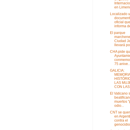
Internaci
en Limeric
Localizado 
documen
oficial qu
informa de
El parque
marchene
Ciudad Ja
llevará por
CHA pide qu
Ayuntami
conmemor
75 anive..
GALICIA:
MEMORI
HISTÓRI
LAS MUJ
CON LAS .
El Vaticano 
beatifica
muertos "
odio...
CNT se quer
en Argent
contra el
genocidio 