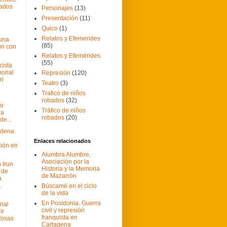
tados
Personajes
(13)
Presentación
(11)
Quico
(1)
Relatos y Efemerides
una
(85)
ún con
Relatos y Efemérides
(55)
cista
orial
Represión
(120)
ri
Teatro
(3)
Trafico de niños
robados
(32)
mo
Tráfico de niños
la
robados
(20)
de...
ordena
Enlaces relacionados
ción en
Alumbra Alumbre,
Asociación por la
 Irun
Historia y la Memoria
 de
de Mazarrón
a
.
Búscamé en el ciclo
de la vida
En Posidonia. Guerra
onal
civil y represión
ir
franquista en
fosas
Cartagena