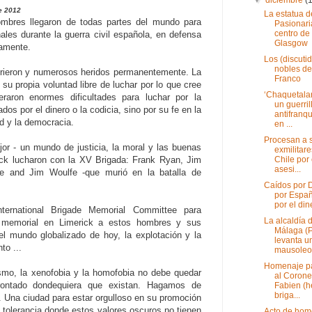
e 2012
La estatua d
mbres llegaron
de todas partes del
mundo para
Pasionari
centro de
nales durante la
guerra
civil española
, en defensa
Glasgow
camente.
Los (discuti
nobles de
rieron y
numerosos
heridos
permanentemente.
La
Franco
 su propia voluntad
libre de luchar por
lo que
cree
‘Chaquetalar
eraron
enormes dificultades
para luchar por
la
un guerril
ados por el dinero
o la codicia
, sino por
su fe
en la
antifranqu
ad
y la democracia.
en ...
Procesan a s
jor - un
mundo de justicia
, la moral
y las buenas
exmilitar
ck
lucharon
con
la
XV
Brigada:
Frank
Ryan,
Jim
Chile por 
asesi...
yle and Jim Woulfe
-
que murió en
la batalla de
Caídos por D
por Espa
por el din
ternational Brigade Memorial Committee
para
La alcaldía 
memorial
en
Limerick a
estos hombres y sus
Málaga (
el
mundo globalizado de hoy
, la explotación y
la
levanta u
nto
...
mausoleo 
Homenaje pa
ismo, la xenofobia
y
la homofobia no
debe
quedar
al Corone
rontado
dondequiera que existan.
Hagamos de
Fabien (h
briga...
.
Una ciudad para
estar orgulloso en
su promoción
 tolerancia
donde estos
valores oscuros
no tienen
Acto de ho