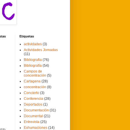
stas
Etiquetas
actividades
(3)
Actividades Jornadas
(11)
Bibliografia
(76)
Bibliografía
(54)
Campos de
concentración
(5)
Cartagena
(28)
concentración
(8)
Concierto
(3)
Conferencia
(28)
Deportados
(1)
Documentación
(31)
Documental
(21)
Entrevista
(25)
Exhumaciones
(14)
103)