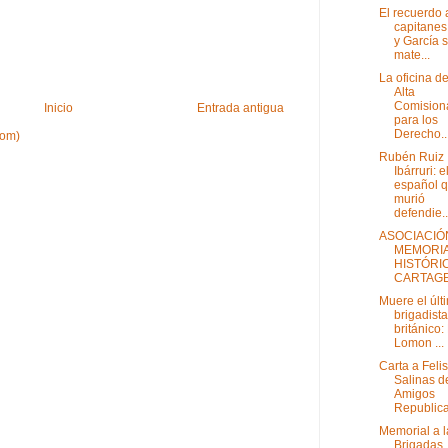
El recuerdo 
capitanes
y García 
mate...
La oficina de
Alta
Comision
Inicio
Entrada antigua
para los
Derecho..
tom)
Rubén Ruiz
Ibárruri: e
español 
murió
defendie..
ASOCIACIÓ
MEMORI
HISTÓRI
CARTAG
Muere el últ
brigadista
británico:
Lomon ...
Carta a Feli
Salinas d
Amigos
Republica
Memorial a l
Brigadas