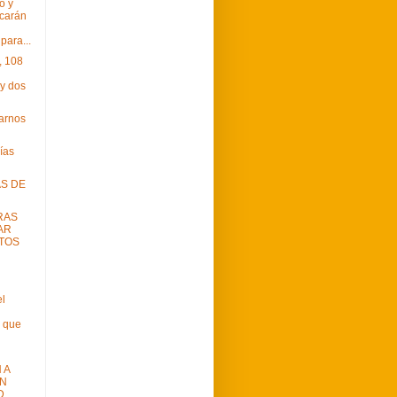
o y
carán
para...
, 108
 y dos
rarnos
ías
AS DE
RAS
AR
TOS
el
a que
 A
ON
D