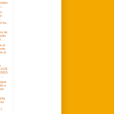
onales
...
un
to
e
l ha...
ro de
rdin
 ...
e el
ento
e el
.
A
CA DE
ERES
..
sigue
ndo a
por
ella
ina
f...