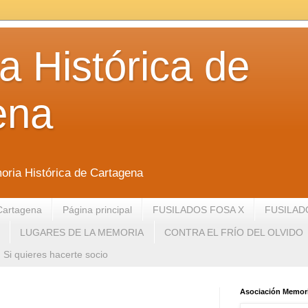
 Histórica de
ena
oria Histórica de Cartagena
Cartagena
Página principal
FUSILADOS FOSA X
FUSILAD
LUGARES DE LA MEMORIA
CONTRA EL FRÍO DEL OLVIDO
Si quieres hacerte socio
Asociación Memori