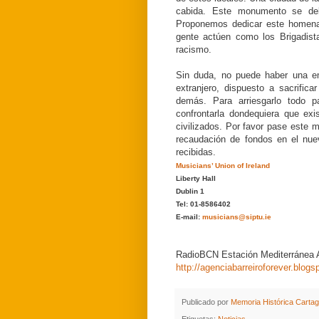
cabida.
Este monumento
se de
Proponemos
dedicar este
homena
gente
actúen como los
Brigadist
racismo.
Sin duda,
no puede haber una
e
extranjero
, dispuesto a
sacrificar
demás
.
Para
arriesgarlo todo p
confrontarla
dondequiera que exi
civilizados
.
Por favor pase
este
m
recaudación de fondos
en el
nue
recibidas
.
Musicians’ Union of Ireland
Liberty Hall
Dublin 1
Tel: 01-8586402
E-mail:
musicians@siptu.ie
RadioBCN Estación Mediterránea
http://agenciabarreiroforever.blog
Publicado por
Memoria Histórica Carta
Etiquetas:
Noticias