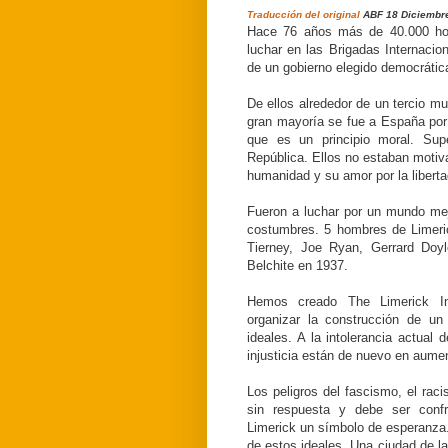
Traducción del original
ABF 18 Diciembr
Hace 76 años
más de 40.000
ho
luchar
en las Brigadas
Internacio
de un gobierno
elegido democráti
De ellos
alrededor de un
tercio
mu
gran mayoría
se fue a España
por
que es un
principio
moral.
Sup
República.
Ellos no estaban
motiv
humanidad y
su
amor por la libert
Fueron a
luchar por un mundo
me
costumbres
.
5 hombres
de Limeri
Tierney, Joe Ryan, Gerrard Do
Belchite
en 1937.
Hemos creado The Limerick In
organizar
la construcción de un
ideales.
A
la intolerancia
actual
d
injusticia están
de nuevo en aume
Los peligros del
fascismo
, el rac
sin respuesta
y debe
ser conf
Limerick
un símbolo de
esperanza
de estos ideales.
Una ciudad
de la