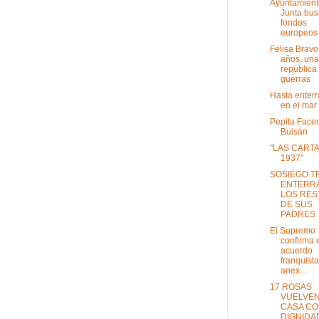
Ayuntamient
Junta bus
fondos
europeos 
Felisa Bravo
años, una
república
guerras
Hasta enter
en el mar
Pepita Facer
Buisán
"LAS CART
1937"
SOSIEGO T
ENTERR
LOS RES
DE SUS
PADRES
El Supremo
confirma 
acuerdo
franquist
anex...
17 ROSAS
VUELVEN
CASA C
DIGNIDA