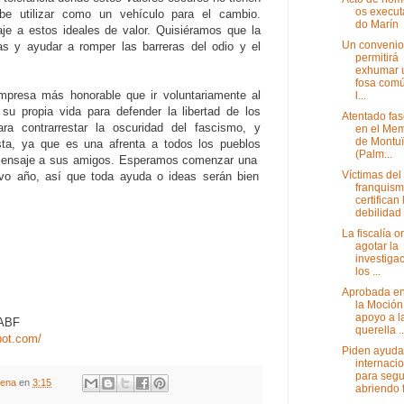
os execu
be utilizar como
un
vehículo para el cambio
.
do Marín
je a
estos ideales de
valor
.
Quisiéramos que la
Un convenio
as
y ayudar a romper
las barreras del
odio
y el
permitirá
exhumar 
fosa com
mpresa
más honorable que
ir voluntariamente
al
l...
su
propia vida para
defender
la
libertad de los
Atentado fas
ara
contrarrestar la
oscuridad
del fascismo,
y
en el Mem
de Montuï
sta
, ya que es
una afrenta a
todos los pueblos
(Palm...
ensaje a sus
amigos.
Esperamos comenzar
una
Víctimas del
vo año, así que
toda ayuda
o
ideas serán
bien
franquis
certifican 
debilidad 
La fiscalía 
agotar la
investiga
los ...
Aprobada en
la Moción
apoyo a l
 ABF
querella ..
spot.com/
Piden ayuda
internaci
para segu
gena
en
3:15
abriendo 