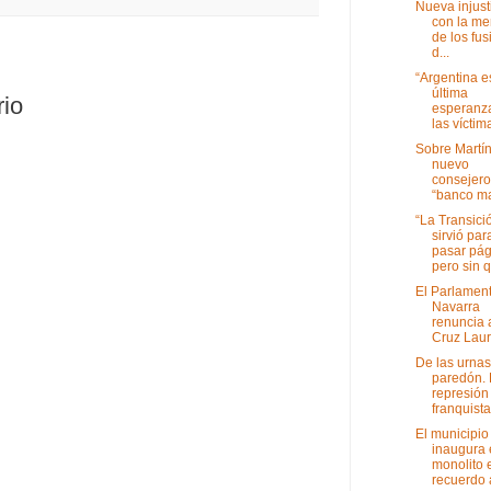
Nueva injust
con la me
de los fus
d...
“Argentina e
última
rio
esperanz
las víctima
Sobre Martín 
nuevo
consejero
“banco mal
“La Transici
sirvió par
pasar pág
pero sin q.
El Parlamen
Navarra
renuncia 
Cruz Laur
De las urnas
paredón. 
represión
franquista 
El municipio
inaugura 
monolito 
recuerdo a