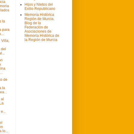
icia
Hijos y Nietos del
moria
Exilio Republicano
ilados
Memoria Histórica
Región de Murcia.
s la
Blog de la
Federación de
a para
Asociaciones de
...
Memoria Histórica de
la Región de Murcia
Villa,
 del
...
ón
a
ina
..
to de
a la
ea...
 al
La
e...
el
en
 lo...