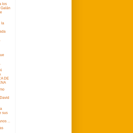
a los
 Galán
se
 la
ada
.
l
que
.
N
A
CA DE
ENA
imo
 David
sa
e sus
nos ...
as