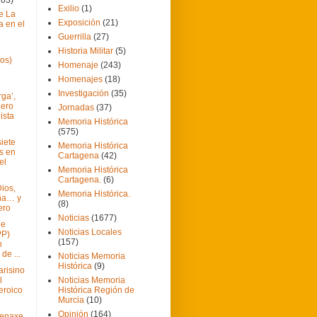
Exilio
(1)
e La
Exposición
(21)
a en el
Guerrilla
(27)
Historia Militar
(5)
dos)
Homenaje
(243)
Homenajes
(18)
Investigación
(35)
ga’,
lero
Jornadas
(37)
ista
Memoria Histórica
(575)
iete
Memoria Histórica
es en
Cartagena
(42)
el
Memoria Histórica
Cartagena.
(6)
ios,
Memoria Histórica.
ña… y
(8)
ero
Noticias
(1677)
de
Noticias Locales
PP)
(157)
n
de ...
Noticias Memoria
Histórica
(9)
risino
l
Noticias Memoria
eroico
Histórica Región de
Murcia
(10)
Opinión
(164)
menaxe