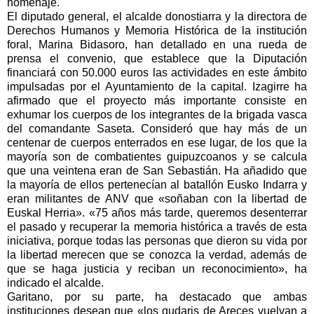
homenaje.
El diputado general, el alcalde donostiarra y la directora de
Derechos Humanos y Memoria Histórica de la institución
foral, Marina Bidasoro, han detallado en una rueda de
prensa el convenio, que establece que la Diputación
financiará con 50.000 euros las actividades en este ámbito
impulsadas por el Ayuntamiento de la capital. Izagirre ha
afirmado que el proyecto más importante consiste en
exhumar los cuerpos de los integrantes de la brigada vasca
del comandante Saseta. Consideró que hay más de un
centenar de cuerpos enterrados en ese lugar, de los que la
mayoría son de combatientes guipuzcoanos y se calcula
que una veintena eran de San Sebastián. Ha añadido que
la mayoría de ellos pertenecían al batallón Eusko Indarra y
eran militantes de ANV que «soñaban con la libertad de
Euskal Herria». «75 años más tarde, queremos desenterrar
el pasado y recuperar la memoria histórica a través de esta
iniciativa, porque todas las personas que dieron su vida por
la libertad merecen que se conozca la verdad, además de
que se haga justicia y reciban un reconocimiento», ha
indicado el alcalde.
Garitano, por su parte, ha destacado que ambas
instituciones desean que «los gudaris de Areces vuelvan a