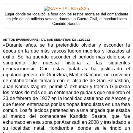
Lugar donde se localizó la fosa con los restos mortales del comandante
en jefe de las milicias vascas durante la Guerra Civil, el hondarribiarra
Cándido Saseta.
ANTTON IPARRAGUIRRE | DV. SAN SEBASTIÁN |26 /12/2012
«Durante años, se ha pretendido olvidar y esconder la
época en la que más vascos fueron muertos y forzados al
exilio. Se ha querido esconder el período más doloroso y
sangriento de nuestra historia a las siguientes
generaciones». Con estas palabras ha justificado el
diputado general de Gipuzkoa, Martin Garitano, un convenio
de colaboración firmado con el alcalde de San Sebastián,
Juan Karlos Izagirre, permitirá exhumar y traer a Gipuzkoa
los restos de más de un centenar de gudaris que murieron el
23 de febrero de 1937 en la localidad asturiana de Areces y
que fueron enterrados por las tropas franquistas en una fosa
común. Los fallecidos pertenecían a una brigada que estaba
al mando del comandante Kandido Saseta, que fue
exhumado en esa zona por Aranzadi en 2008 y trasladado a
su localidad natal, Hondarribia, donde se le rindió un