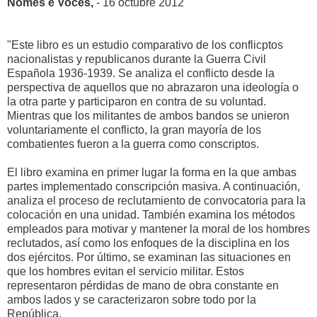
Nomes e Voces,
- 16 octubre 2012
"Este libro
es un estudio comparativo
de los conflicptos
nacionalistas
y republicanos
durante
la Guerra Civil
Española
1936-1939.
Se analiza el
conflicto desde
la
perspectiva de aquellos
que no abrazaron
una
ideología
o
la otra parte
y participaron
en contra de su
voluntad.
Mientras que
los militantes
de ambos bandos
se unieron
voluntariamente
el conflicto
, la gran mayoría
de los
combatientes
fueron a la guerra
como
conscriptos.
El libro
examina
en primer lugar
la forma en
la que ambas
partes
implementado
conscripción
masiva.
A continuación,
analiza
el proceso de
reclutamiento
de
convocatoria para
la
colocación en
una unidad.
También examina
los métodos
empleados
para motivar y
mantener
la moral de los
hombres
reclutados
, así como
los
enfoques de la
disciplina
en los
dos
ejércitos.
Por último
, se examinan
las situaciones
en
que los hombres
evitan
el servicio militar.
Estos
representaron pérdidas
de mano de obra
constante
en
ambos lados y
se caracterizaron
sobre todo
por la
República.