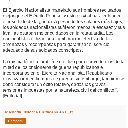
El Ejército
Nacionalista
manejado sus
hombres
reclutados
mejor que el
Ejército
Popular,
y
esto es vital para
entender
el resultado
de la guerra.
A pesar de
los salarios más bajos
,
los soldados
nacionalistas
sufrieron menos
la escasez y
sus
familias estaban
mejor cuidados
en la retaguardia.
Los
nacionalistas
utilizan
una combinación efectiva
de las
amenazas
y recompensas
para garantizar el servicio
adecuado de sus
soldados conscriptos
.
La misma técnica
también se utilizó para
convertir
más de la
mitad
de los prisioneros
de guerra republicanos
e
incorporarlas en
el Ejército
Nacionalista.
Republicano
movilización
en tiempos de guerra
, sin embargo,
también
se
debe considerar
un éxito relativo
, dadas las
graves
tensiones
impuestas
por la naturaleza
civil del
conflicto ".
[
Editorial]
Memoria Histórica Cartagena
en
0:08
Compartir