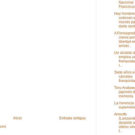
Nacional
Francisco 
Hay hombre
ordenan e
mundo pa
darle sen
A Fonsagra
clama por
libertad e
aniver...
Un alcalde 
emplea un
franquist
r...
Siete años e
cárceles
franquist
Toru Arakaw
japonés d
memoria
La herencia 
supervivi
Arrecife
Inicio
Entrada antigua
(Lanzarot
despide a
tom)
último sí
f...