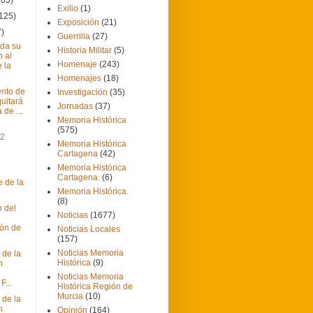
Exilio
(1)
(125)
Exposición
(21)
7)
Guerrilla
(27)
ida su
Historia Militar
(5)
n al
Homenaje
(243)
 la
Homenajes
(18)
ento de
Investigación
(35)
quitará
Jornadas
(37)
 de ...
Memoria Histórica
(575)
12
Memoria Histórica
Cartagena
(42)
Memoria Histórica
Cartagena.
(6)
e de la
Memoria Histórica.
(8)
 del
Noticias
(1677)
ón de
Noticias Locales
(157)
Noticias Memoria
 de la
Histórica
(9)
n
Noticias Memoria
F...
Histórica Región de
Murcia
(10)
 de la
n
Opinión
(164)