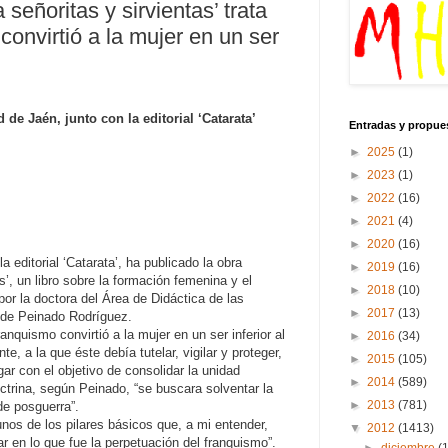
 señoritas y sirvientas’ trata
convirtió a la mujer en un ser
 de Jaén, junto con la editorial ‘Catarata’
Entradas y propue
►
2025
(1)
►
2023
(1)
►
2022
(16)
►
2021
(4)
►
2020
(16)
a editorial ‘Catarata’, ha publicado la obra
►
2019
(16)
’, un libro sobre la formación femenina y el
►
2018
(10)
por la doctora del Área de Didáctica de las
►
2017
(13)
lde Peinado Rodríguez.
ranquismo convirtió a la mujer en un ser inferior al
►
2016
(34)
te, a la que éste debía tutelar, vigilar y proteger,
►
2015
(105)
ar con el objetivo de consolidar la unidad
►
2014
(589)
octrina, según Peinado, “se buscara solventar la
►
2013
(781)
de posguerra”.
unos de los pilares básicos que, a mi entender,
▼
2012
(1413)
ar en lo que fue la perpetuación del franquismo”.
►
diciembre
(