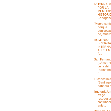
IV JORNAD
POR LA
MEMORI
HISTÓRI
Cartagena
"Muero conte
porque
equivoca
no, muero 
HOMENAJE 
BRIGAD
INTERNA
ALES EN 
A...
San Fernan
(Cádiz): “
cuna del
Parlamen
o...
El concello 
(Santiago)
bandera r
Izquierda U
exige
respuesta
contunde
ante...