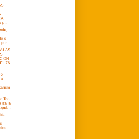
AS
A
CA:
 p...
nto,
do o
por...
A LAS
AS
CION
EL 76
do
La
tarism
de Teo
 iza la
epub...
nida
s
ntes