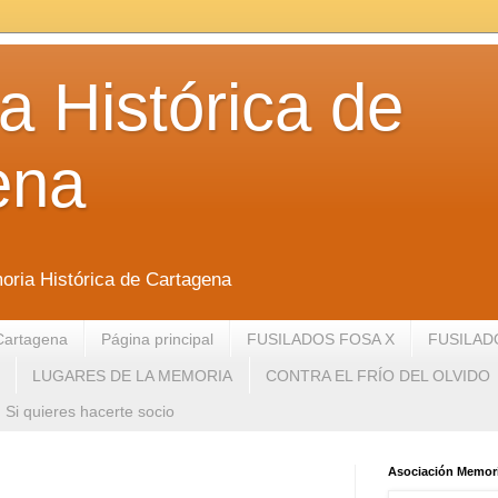
 Histórica de
ena
oria Histórica de Cartagena
Cartagena
Página principal
FUSILADOS FOSA X
FUSILAD
LUGARES DE LA MEMORIA
CONTRA EL FRÍO DEL OLVIDO
Si quieres hacerte socio
Asociación Memori