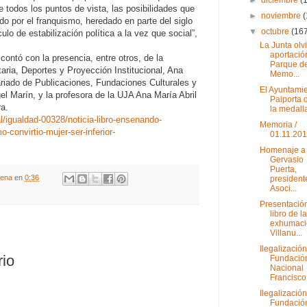
e todos los puntos de vista, las posibilidades que
►
noviembre
o por el franquismo, heredado en parte del siglo
▼
octubre
(16
o de estabilización política a la vez que social”,
La Junta olv
aportació
contó con la presencia, entre otros, de la
Parque de
taria, Deportes y Proyección Institucional, Ana
Memo...
tariado de Publicaciones, Fundaciones Culturales y
El Ayuntami
el Marín, y la profesora de la UJA Ana María Abril
Paiporta 
ra.
la medalla
/igualdad-00328/noticia-libro-ensenando-
Memoria /
o-convirtio-mujer-ser-inferior-
01.11.20
Homenaje a
Gervasio
Puerta,
gena
en
0:36
president
Asoci...
Presentación
libro de la
exhumaci
Villanu...
Ilegalización
rio
Fundació
Nacional
Francisco 
Ilegalización
Fundació