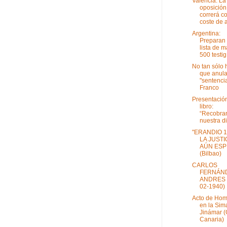
Valencia: La
oposición
correrá co
coste de a
Argentina:
Preparan
lista de 
500 testig.
No tan sólo 
que anula
"sentenci
Franco
Presentación
libro:
“Recobra
nuestra di
"ERANDIO 1
LA JUSTI
AÚN ESP
(Bilbao)
CARLOS
FERNÁN
ANDRES 
02-1940)
Acto de Ho
en la Sim
Jinámar (
Canaria)