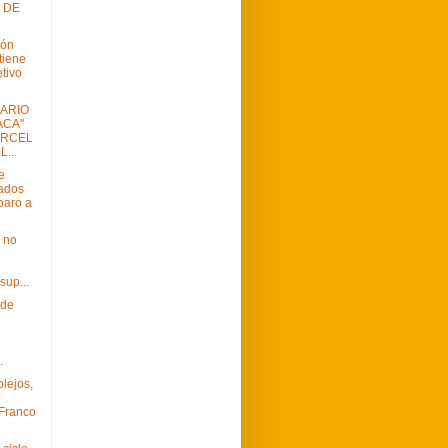
 DE
ión
tiene
tivo
SARIO
ACA"
ÁRCEL
...
e
ados
paro a
 no
sup...
 de
.
lejos,
o
 Franco