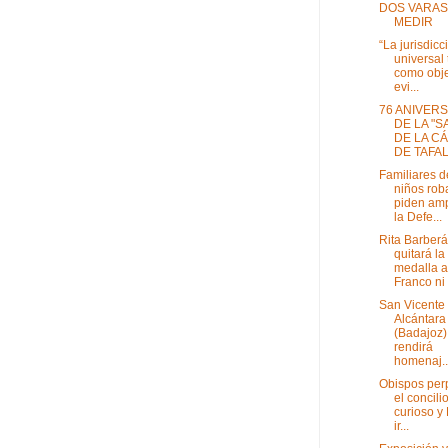
DOS VARAS
MEDIR
“La jurisdicc
universal 
como obje
evi...
76 ANIVER
DE LA "S
DE LA C
DE TAFALL
Familiares d
niños rob
piden am
la Defe...
Rita Barberá
quitará la
medalla a
Franco ni 
San Vicente
Alcántara
(Badajoz)
rendirá
homenaj..
Obispos perp
el concili
curioso y
ir...