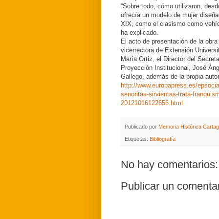
“Sobre todo, cómo utilizaron, desd
ofrecía un modelo de mujer diseñad
XIX, como el clasismo como vehícul
ha explicado.
El acto de presentación de la obra 
vicerrectora de Extensión Universi
María Ortiz, el Director del Secre
Proyección Institucional, José Áng
Gallego, además de la propia auto
http://www.europapress.es/epsocial
senoritas-sirvientas-trata-franquism
20121016122656.html
Publicado por
Memoria Histórica Carta
Etiquetas:
Bibliografía
No hay comentarios:
Publicar un comenta