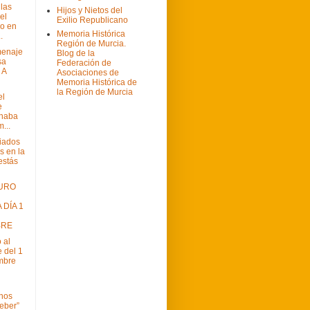
las
Hijos y Nietos del
el
Exilio Republicano
o en
Memoria Histórica
.
Región de Murcia.
menaje
Blog de la
sa
Federación de
 A
Asociaciones de
Memoria Histórica de
la Región de Murcia
el
e
onaba
m...
liados
s en la
estás
MURO
 DÍA 1
BRE
 al
 del 1
mbre
nos
deber”