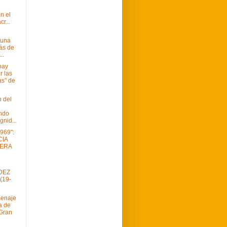
n el
cr...
 una
más de
..
hay
r las
as" de
 del
ndo
gnid...
969":
CIA
ERA
DEZ
(19-
menaje
a de
Gran