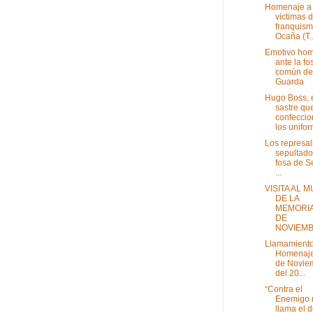
Homenaje a 
víctimas d
franquism
Ocaña (T..
Emotivo ho
ante la fo
común de
Guarda
Hugo Boss, 
sastre qu
confecci
los unifor
Los represa
sepultado
fosa de S
...
VISITA AL 
DE LA
MEMORIA
DE
NOVIEM
Llamamient​o
Homenaje
de Novie
del 20...
“Contra el
Enemigo 
llama el 