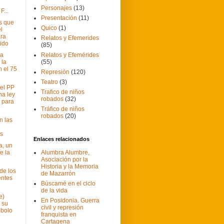
Personajes
(13)
F...
Presentación
(11)
s que
Quico
(1)
l
ra
Relatos y Efemerides
tido
(85)
da
Relatos y Efemérides
 la
(55)
n el 75
Represión
(120)
Teatro
(3)
del PP
Trafico de niños
a ley
robados
(32)
a para
Tráfico de niños
robados
(20)
n las
as
Enlaces relacionados
a, un
e la
Alumbra Alumbre,
Asociación por la
Historia y la Memoria
de los
de Mazarrón
entes
Búscamé en el ciclo
de la vida
e)
En Posidonia. Guerra
 su
civil y represión
mbolo
franquista en
Cartagena