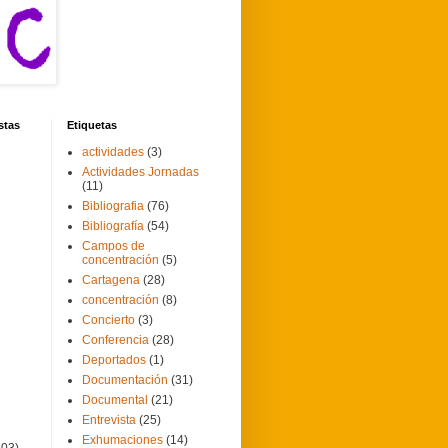
stas
Etiquetas
actividades
(3)
Actividades Jornadas
(11)
Bibliografia
(76)
Bibliografía
(54)
Campos de
concentración
(5)
Cartagena
(28)
concentración
(8)
Concierto
(3)
Conferencia
(28)
Deportados
(1)
Documentación
(31)
Documental
(21)
Entrevista
(25)
Exhumaciones
(14)
103)