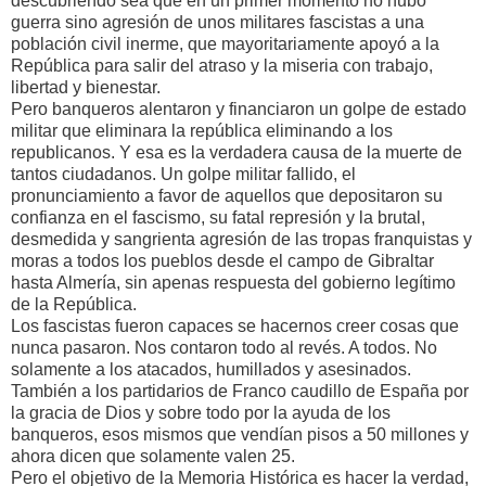
descubriendo sea que en un primer momento no hubo
guerra sino agresión de unos militares fascistas a una
población civil inerme, que mayoritariamente apoyó a la
República para salir del atraso y la miseria con trabajo,
libertad y bienestar.
Pero banqueros alentaron y financiaron un golpe de estado
militar que eliminara la república eliminando a los
republicanos. Y esa es la verdadera causa de la muerte de
tantos ciudadanos. Un golpe militar fallido, el
pronunciamiento a favor de aquellos que depositaron su
confianza en el fascismo, su fatal represión y la brutal,
desmedida y sangrienta agresión de las tropas franquistas y
moras a todos los pueblos desde el campo de Gibraltar
hasta Almería, sin apenas respuesta del gobierno legítimo
de la República.
Los fascistas fueron capaces se hacernos creer cosas que
nunca pasaron. Nos contaron todo al revés. A todos. No
solamente a los atacados, humillados y asesinados.
También a los partidarios de Franco caudillo de España por
la gracia de Dios y sobre todo por la ayuda de los
banqueros, esos mismos que vendían pisos a 50 millones y
ahora dicen que solamente valen 25.
Pero el objetivo de la Memoria Histórica es hacer la verdad,