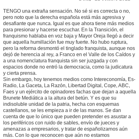
TENGO una extraña sensación. No sé si es correcta o no,
pero noto que la derecha española está más agresiva y
desafiante que nunca. Igual es que ahora tiene más medios
para presionar y hacerse escuchar. En la Transición, el
franquismo hablaba en voz baja y Mayor Oreja llegó a decir
que aquella humillación fue muy fuerte. No hubo ruptura,
pero la reforma desmontó el tinglado franquista, aunque nos
dejó de herencia al rey, a Franco en el Valle de los Caídos y
a una nomenclatura franquista sin ser juzgada y con
espacios donde no entró la democracia, como la judicatura
y cierta prensa.
Sin embargo, hoy tenemos medios como Intereconomía, Es-
Radio, La Gaceta, La Razón, Libertad Digital, Cope, ABC,
Faes y un ejército de opinadores fachas que dejan a aquella
Brunete Mediática a la altura del betún. Y es que su
indisoluble unidad de la patria, hecha con esquemas
castellanos, se les empieza a ir de las manos. Se dan
cuenta de que lo único que pueden pretender es asustar a
los periféricos con ruido de sables, envío de jueces y
amenazas a empresarios, y tratar de españolizarnos aún
más. Con lo que reconocen que aún no estamos