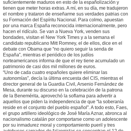
suficientemente maduros en esto de la españolización y
tienen que meter horas extras. A mí, en su día, me tradujeron
el nombre y trataron de enseñarme sus verdades patrias con
su Formación del Espíritu Nacional. Para colmo, apuestan
por una marca España reconocida internacionalmente, pero
hacen el ridículo. Se van a Nueva York, venden sus
bondades, visitan el New York Times y a la semana el
candidato republicano Mitt Romney, el de ellos, dice en el
debate con Obama que “no quiero seguir la senda de
España”, mientras el periódico de los judíos
norteamericanos informa de que el rey tiene acumulado un
patrimonio de casi dos mil millones de euros.
“Uno de cada cuatro españoles quiere eliminar las
autonomías”, decía la última encuesta del CIS, mientras el
director general de la Guardia Civil, Arsenio Fernández de
Mesa, durante su discurso en la celebración de la patrona
de la Benemérita, aprovechó la soflama para advertir a
aquellos que piden la independencia de que “la soberanía
reside en el conjunto del pueblo español”. A todo esto, Faes,
el grupo artillero ideológico de José María Aznar, abronca al
nacionalismo catalán por comportarse como un adolescente
por su inmadurez moral y comportamiento pueril y tres
autobuses cargados de falangistas se concentran el 12 de