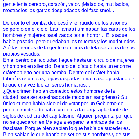
gente tenía
cerebro, corazón, valor. ¡Matadlos, mutiladlos,
mostradles las
garras despiadadas del fascismo!...
De pronto el bombardeo cesó y el rugido de los aviones
se
perdió en el cielo. Las llamas iluminaban las caras de los
hombres
y mujeres paralizados por el horror… El ataque
había pasado,
pero quedaban los muertos y los moribundos.
Até las heridas de la
gente con
tiras de tela sacadas de sus
propios vestidos.
En el centro de la ciudad llegué hasta un círculo de mujeres
y
hombres en silencio. Dentro del círculo había un enorme
cráter
abierto por una bomba. Dentro del cráter había
tuberías
retorcidas, ropas rasgadas, una masa aplastada de
lo que una vez
fueran seres humanos…
¿Qué crimen habían cometido estos hombres de la
ciudad
para ser asesinados de modo tan sangriento? Su
único crimen
había sido el de votar por un Gobierno del
pueblo; moderado
paliativo contra la carga aplastante de
siglos de codicia del
capitalismo. Alguien pregunta por qué
no se quedaron en Málaga
a esperar la entrada de los
fascistas. Porque bien sabían lo que
había de sucederles.
Bien sabían lo que habría de ser de sus
hombres y de sus