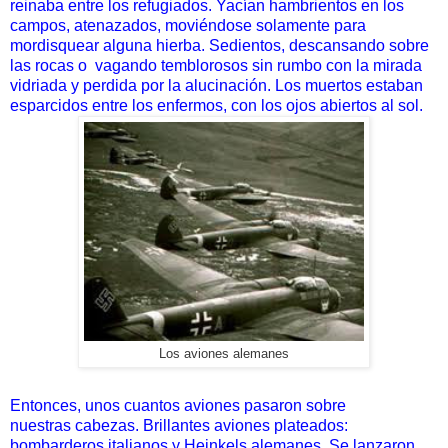
reinaba entre los refugiados. Yacían hambrientos en los
campos, atenazados, moviéndose
solamente para
mordisquear alguna hierba. Sedientos,
descansando sobre
las rocas o vagando temblorosos sin rumbo
con la mirada
vidriada y perdida por la alucinación. Los muertos
estaban
esparcidos entre los enfermos, con los ojos abiertos al
sol.
Los aviones alemanes
Entonces, unos cuantos aviones pasaron sobre
nuestras
cabezas. Brillantes aviones plateados:
bombarderos italianos y
Heinkels alemanes. Se lanzaron