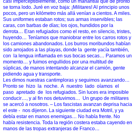
casi
imperceptiblemente, como un manantial que de pronto
se torna
lodo. Juré en voz baja: ¡Militares! Al principio unos
pocos, pero un
kilómetro más allá venían a cientos. A miles.
Sus uniformes
estaban rotos; sus armas inservibles; las
caras, con barbas de días; los ojos, hundidos por la
derrota… Eran refugiados como el
resto, en silencio, tristes,
huyendo…
Teníamos que maniobrar entre los carros rotos y
los
camiones abandonados. Los burros moribundos habían
sido
arrojados a las playas, donde la
gente yacía también,
con
la
lengua inflamada en sus bocas secas… Paramos un
momento… y
fuimos engullidos por una multitud de
súplicas, de manos
intentando alcanzar el camión, gente
pidiendo agua y transporte.
Les dimos nuestras cantimploras y seguimos avanzando…
Pronto
se
hizo
la
noche.
A
nuestro
lado
oíamos
el
paso
apretado
de
los
refugiados. Sin luces era imposible
conducir…, y al fin nos
detuvimos… Un grupo de militares
se acercó a nosotros. – Los
fascistas avanzan deprisa hacia
el este - nos dijeron. La siguiente
ciudad era Motril, y ya
debía estar en manos enemigas… No había
frente. No
había resistencia. Toda la región costera estaba
cayendo en
manos de las tropas extranjeras de Franco…