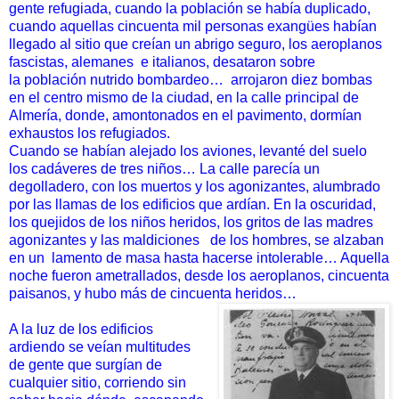
gente refugiada, cuando la población
se había duplicado,
cuando aquellas cincuenta mil personas
exangües habían
llegado al sitio que creían un abrigo seguro, los
aeroplanos
fascistas, alemanes
e italianos, desataron sobre
la
población nutrido bombardeo…
arrojaron diez bombas
en el
centro mismo de la ciudad, en la calle principal de
Almería, donde,
amontonados en el pavimento, dormían
exhaustos los refugiados.
Cuando se habían alejado los aviones, levanté del suelo
los
cadáveres de tres niños… La calle parecía un
degolladero, con los
muertos y los agonizantes, alumbrado
por las llamas de los
edificios que ardían. En la oscuridad,
los quejidos de los niños
heridos, los gritos de las madres
agonizantes y las maldiciones de
los hombres, se alzaban
en un
lamento de masa hasta hacerse
intolerable… Aquella
noche fueron ametrallados, desde los
aeroplanos, cincuenta
paisanos, y hubo más de cincuenta
heridos…
A la luz de los edificios
ardiendo se veían multitudes
de
gente que surgían de
cualquier sitio, corriendo sin