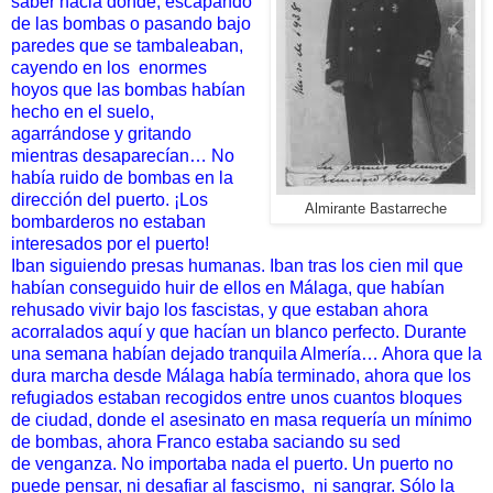
saber hacia
dónde, escapando
de las bombas o pasando bajo
paredes que se tambaleaban,
cayendo en los
enormes
hoyos que las bombas
habían
hecho en el suelo,
agarrándose y gritando
mientras
desaparecían… No
había ruido de bombas en la
dirección del
puerto. ¡Los
Almirante Bastarreche
bombarderos no estaban
interesados por el puerto!
Iban siguiendo presas humanas. Iban tras los cien mil que
habían
conseguido huir de ellos en Málaga, que habían
rehusado vivir
bajo los fascistas, y que estaban ahora
acorralados aquí y que
hacían un blanco perfecto. Durante
una semana habían dejado
tranquila Almería… Ahora que la
dura marcha desde Málaga había
terminado, ahora que los
refugiados estaban recogidos entre unos
cuantos bloques
de ciudad, donde el asesinato en masa requería
un mínimo
de bombas, ahora Franco estaba saciando su sed
de
venganza. No importaba nada el puerto. Un puerto no
puede
pensar, ni desafiar al fascismo,
ni sangrar. Sólo la