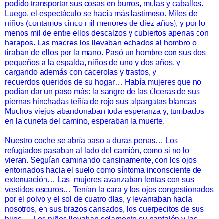
podido
transportar sus cosas en burros, mulas y caballos.
Luego, el
espectáculo se hacía más lastimoso. Miles de
niños (contamos
cinco mil menores de diez años), y por lo
menos mil de entre ellos
descalzos y cubiertos apenas con
harapos. Las madres los
llevaban echados al hombro o
tiraban de ellos por la mano. Pasó
un hombre con sus dos
pequeños a la espalda, niños de uno y dos
años, y
cargando además con cacerolas y trastos, y
recuerdos
queridos de su hogar… Había mujeres que no
podían dar un paso
más: la sangre de las úlceras de sus
piernas hinchadas teñía de
rojo sus alpargatas blancas.
Muchos viejos abandonaban toda
esperanza y, tumbados
en la cuneta del camino, esperaban la
muerte.
Nuestro coche se abría paso a duras penas… Los
refugiados
pasaban al lado del camión, como si no lo
vieran. Seguían
caminando cansinamente, con los ojos
entornados hacia el suelo
como síntoma inconsciente de
extenuación… Las
mujeres
avanzaban lentas con sus
vestidos oscuros… Tenían la cara y los
ojos congestionados
por el polvo y el sol de cuatro días, y
levantaban hacia
nosotros, en sus brazos cansados, los
cuerpecitos de sus
hijos… Los niños llevaban solamente su
pantalón y las