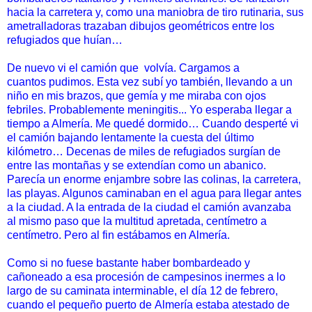
hacia la carretera y, como una
maniobra de tiro rutinaria, sus
ametralladoras trazaban dibujos
geométricos entre los
refugiados que huían…
De nuevo vi el camión que volvía. Cargamos a
cuantos
pudimos. Esta vez subí yo también, llevando a un
niño en mis
brazos, que gemía y me miraba con ojos
febriles. Probablemente
meningitis... Yo esperaba llegar a
tiempo a Almería.
Me quedé dormido… Cuando desperté vi
el camión bajando
lentamente la cuesta del último
kilómetro… Decenas de miles de
refugiados surgían de
entre las montañas y se extendían como un
abanico.
Parecía un enorme enjambre sobre las colinas, la
carretera,
las playas. Algunos caminaban en el agua para llegar
antes
a la ciudad. A la entrada de la ciudad el camión avanzaba
al
mismo paso que la multitud apretada, centímetro a
centímetro.
Pero al fin estábamos en Almería.
Como si no fuese bastante haber bombardeado y
cañoneado
a esa procesión de campesinos inermes a lo
largo de su caminata
interminable, el día 12 de febrero,
cuando el pequeño puerto de
Almería estaba atestado de