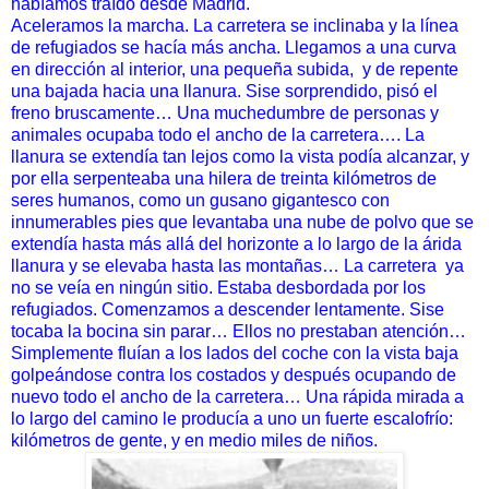
habíamos traído desde
Madrid.
Aceleramos la marcha. La carretera se inclinaba y la línea
de
refugiados se hacía más ancha. Llegamos a una curva
en dirección
al interior, una pequeña subida,
y de repente
una bajada hacia
una llanura. Sise sorprendido, pisó el
freno bruscamente… Una
muchedumbre de personas y
animales ocupaba todo el ancho de
la carretera…. La
llanura se extendía tan lejos como la vista podía
alcanzar, y
por ella serpenteaba una hilera de treinta kilómetros
de
seres humanos, como un gusano gigantesco con
innumerables
pies que levantaba una nube de polvo que se
extendía hasta más
allá del horizonte a lo largo de la árida
llanura y se elevaba hasta
las montañas… La carretera ya
no se veía en ningún sitio. Estaba
desbordada por los
refugiados. Comenzamos a descender lentamente. Sise
tocaba la bocina
sin parar… Ellos no prestaban atención…
Simplemente fluían a los
lados del coche con la vista baja
golpeándose contra los costados
y después ocupando de
nuevo todo el ancho de la carretera… Una
rápida mirada a
lo largo del camino le producía a uno un fuerte
escalofrío:
kilómetros de gente, y en medio miles de niños.