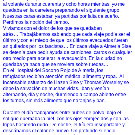
al volante durante
cuarenta y ocho horas mientras
yo me
quedaba en la carretera
preparando el siguiente grupo.
Nuestras caras estaban ya
partidas por falta de sueño.
Perdimos la noción del tiempo.
Vivíamos con el dolor de los que se quedaban
atrás…
Trabajábamos sabiendo que cada viaje podía ser el
último y con el
miedo de que los últimos evacuados fueran
aniquilados por los
fascistas… En cada viaje a Almería Sise
se detenía para pedir
ayuda de camiones, carros o cualquier
otro medio para acelerar la
evacuación. En la ciudad no
quedaba ya nada que se moviera
sobre ruedas…
En el Hospital del Socorro Rojo de Almería, los
refugiados
recibían atención médica, alimento y ropa. Al
incansable esfuerzo
de Hazen Sise y Thomas Worseley se
debe la salvación de muchas
vidas. Iban y venían
alternando, día y noche, durmiendo a campo
abierto entre
los turnos, sin más alimento que naranjas y pan.
Durante el día trabajamos entre nubes de polvo, bajo el
sol
que quemaba la piel, con los ojos enrojecidos y con las
tripas
haciendo ruido. De noche, el frío era insoportable y
deseábamos el
calor de nuevo. Un profundo silencio