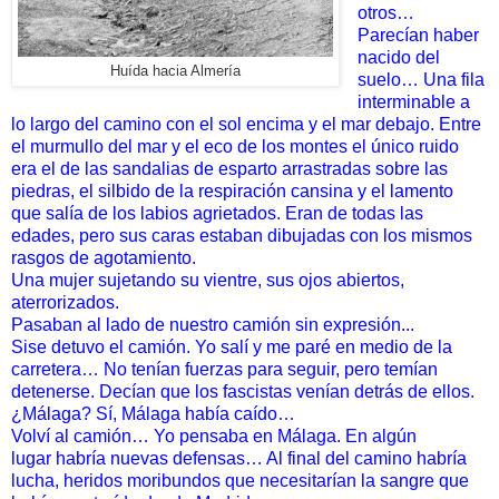
otros…
Parecían haber
nacido del
Huída hacia Almería
suelo…
Una fila
interminable a
lo largo del camino con el sol encima y el
mar debajo. Entre
el murmullo del mar y el eco de los montes el
único ruido
era el de las sandalias de esparto arrastradas sobre
las
piedras, el silbido de la respiración cansina y el lamento
que
salía de los labios agrietados. Eran de todas las
edades, pero sus
caras estaban dibujadas con los mismos
rasgos de agotamiento.
Una mujer sujetando su vientre, sus ojos abiertos,
aterrorizados.
Pasaban al lado de nuestro camión sin expresión...
Sise
detuvo el camión. Yo salí y me paré en medio de la
carretera… No
tenían fuerzas para seguir, pero temían
detenerse. Decían que los
fascistas venían detrás de ellos.
¿Málaga? Sí, Málaga había caído…
Volví al camión… Yo pensaba en Málaga. En algún
lugar
habría nuevas defensas… Al final del camino habría
lucha, heridos
moribundos que necesitarían la sangre que