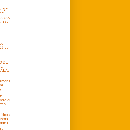
N DE
DE
GADAS
CION
uan
de
26 de
7
O DE
DE
 A LAs
Memoria
 de
a
de
iere el
trás
líticos
uismo
nte l...
 la