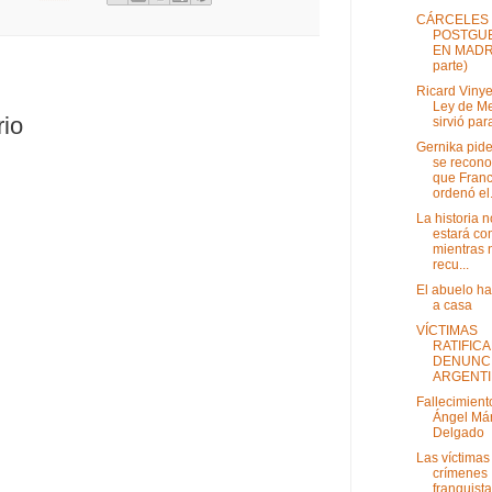
CÁRCELES 
POSTGU
EN MADRI
parte)
Ricard Vinye
Ley de M
rio
sirvió para
Gernika pid
se recon
que Fran
ordenó el.
La historia n
estará co
mientras 
recu...
El abuelo ha
a casa
VÍCTIMAS
RATIFIC
DENUNCI
ARGENT
Fallecimient
Ángel Má
Delgado
Las víctimas
crímenes
franquist