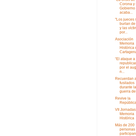
Corona y 
Gobierno 
acaba...
"Los jueces 
burlan de 
y las víct
por...
Asociación
Memoria
Histórica
Cartagen
“El ataque a
republica
por el au
n...
Recuerdan a
fusilados
durante l
guerra de 
Revive la
Repúblic
VII Jornadas
Memoria
Histórica
Más de 200
personas
participan