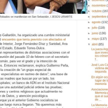
►
noviembre
►
octubre
(16
►
septiembre
bados se manifiestan en San Sebastián. /
JESÚS URIARTE
►
agosto
(132
►
julio
(118)
►
junio
(136)
uiz-Gallardón, ha organizado una cumbre ministerial
►
mayo
(137)
al
encuentro que tenía previsto con afectados el
 de Interior, Jorge Fernández-Díaz y Sanidad, Ana
▼
abril
(85)
el Estado, Eduardo Torres-Dulce.
La jueza Arg
án representantes de distintas asociaciones con el
que inves
los críme
reunión del pasado 10 de febrero con el secretario
f...
mán, para ver el grado y la intención de
José Luis C
es. Entonces reclamaron, explica Guillermo Peña,
víctima d
 la creación de “un grupo especial de
segunda
 y especialistas en rastreo de datos”; una base de
En algún ocu
las madres que buscan por un lado, los
lugar de l
spitales; un banco de ADN en el Instituto Nacional
memoria
que una autoridad judicial ordene las pruebas;
Asociaciones
ones y centros religiosos que actualmente no
Memoria 
n de Datos, y atención psicológica.
que el su
de ...
que ya el anterior Gobierno socialista se
 que luego nunca llegaron. “No queremos más
La Memoria