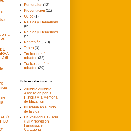
los
Personajes
(13)
Presentación
(11)
 sin
Quico
(1)
dea
Relatos y Efemerides
(85)
Relatos y Efemérides
 en la
(55)
 es
Represión
(120)
..
Teatro
(3)
 DE
ERRA
Trafico de niños
D (II
robados
(32)
Tráfico de niños
robados
(20)
de
l
Enlaces relacionados
mo,
ticia
Alumbra Alumbre,
Asociación por la
Historia y la Memoria
para
de Mazarrón
 la
Búscamé en el ciclo
de la vida
TACIÓ
En Posidonia. Guerra
 HIJO
civil y represión
franquista en
O"
Cartagena