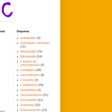
stas
Etiquetas
actividades
(3)
Actividades Jornadas
(11)
Bibliografia
(76)
Bibliografía
(54)
Campos de
concentración
(5)
Cartagena
(28)
concentración
(8)
Concierto
(3)
Conferencia
(28)
Deportados
(1)
Documentación
(31)
Documental
(21)
Entrevista
(25)
Exhumaciones
(14)
103)