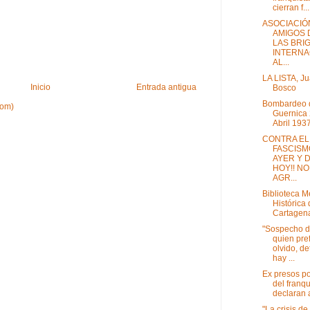
cierran f...
ASOCIACIÓ
AMIGOS 
LAS BRI
INTERNA
AL...
LA LISTA, J
Inicio
Entrada antigua
Bosco
Bombardeo 
tom)
Guernica 
Abril 193
CONTRA EL
FASCISM
AYER Y 
HOY!! NO
AGR...
Biblioteca 
Histórica
Cartagen
"Sospecho 
quien pref
olvido, de
hay ...
Ex presos po
del franq
declaran a
"La crisis de