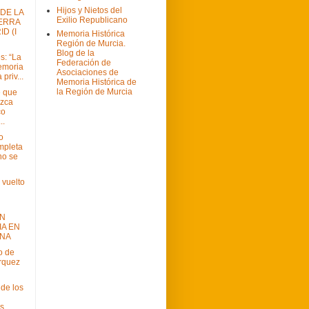
Hijos y Nietos del
DE LA
Exilio Republicano
ERRA
D (I
Memoria Histórica
Región de Murcia.
Blog de la
s: “La
Federación de
emoria
Asociaciones de
 priv...
Memoria Histórica de
la Región de Murcia
e que
ozca
co
..
o
mpleta
no se
 vuelto
AN
A EN
INA
o de
rquez
 de los
as