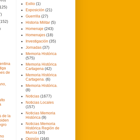
Exilio
(1)
(125)
Exposición
(21)
7)
Guerrilla
(27)
(152)
Historia Militar
(5)
)
Homenaje
(243)
Homenajes
(18)
Investigación
(35)
Jornadas
(37)
Memoria Histórica
(575)
entina
Memoria Histórica
tiga
Cartagena
(42)
nes de
Memoria Histórica
Cartagena.
(6)
ano,
Memoria Histórica.
e
(8)
Noticias
(1677)
lto
Noticias Locales
a
(157)
Noticias Memoria
 de la
Histórica
(9)
piden
Noticias Memoria
egro
Histórica Región de
Murcia
(10)
 no
Opinión
(164)