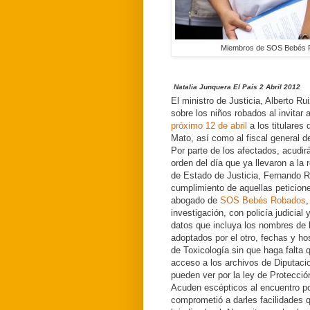
Miembros de SOS Bebés Ro
Natalia Junquera El País 2 Abril 2012
El ministro de Justicia, Alberto R
sobre los niños robados al invitar 
próximo 12 de abril
a los titulares
Mato, así como al fiscal general d
Por parte de los afectados, acudir
orden del día que ya llevaron a la 
de Estado de Justicia, Fernando Ro
cumplimiento de aquellas peticion
abogado de
SOS Bebés Robados
,
investigación, con policía judicial
datos que incluya los nombres de 
adoptados por el otro, fechas y ho
de Toxicología sin que haga falta 
acceso a los archivos de Diputaci
pueden ver por la ley de Protecció
Acuden escépticos al encuentro por
comprometió a darles facilidades