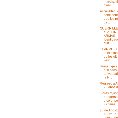
marcha al
Cam...
Alicia Alted:
tiene sent
que los r
de ...
GUERRILL
Y VECIN
ARMAS
Identidad
cult...
La ARMHEX 
la elimin
de los últ
vest...
Homenaje a 
fusilados 
aniversar
la R...
Regreso a A
73 años 
Flores rojas 
banderas
tricolor po
víctimas ..
23 de Agost
1936: La
comunión