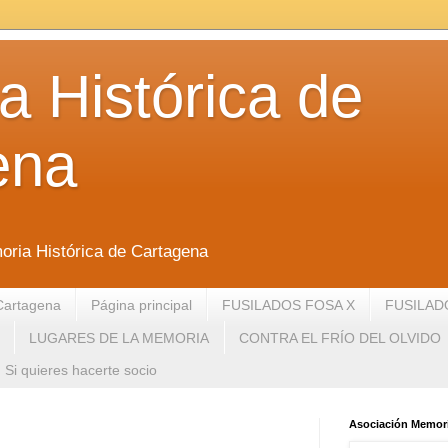
 Histórica de
ena
oria Histórica de Cartagena
Cartagena
Página principal
FUSILADOS FOSA X
FUSILAD
LUGARES DE LA MEMORIA
CONTRA EL FRÍO DEL OLVIDO
Si quieres hacerte socio
Asociación Memori