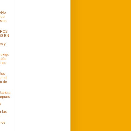
 «No
ido
estos
EROS
OS EN
es y
exige
ación
imos
los
en el
io de
lbatera
depués
y
r las
.
o de