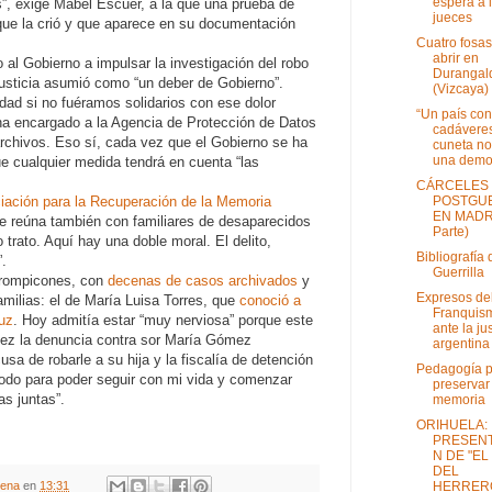
espera a 
s”, exige Mabel Escuer, a la que una prueba de
jueces
ue la crió y que aparece en su documentación
Cuatro fosas
abrir en
al Gobierno a impulsar la investigación del robo
Durangal
Justicia asumió como “un deber de Gobierno”.
(Vizcaya)
ad si no fuéramos solidarios con ese dolor
“Un país con
 ha encargado a la Agencia de Protección de Datos
cadáveres
archivos. Eso sí, cada vez que el Gobierno se ha
cuneta no
una demo.
que cualquier medida tendrá en cuenta “las
CÁRCELES
POSTGU
iación para la Recuperación de la Memoria
EN MADRI
se reúna también con familiares de desaparecidos
Parte)
trato. Aquí hay una doble moral. El delito,
Bibliografía 
”.
Guerrilla
 trompicones, con
decenas de casos archivados
y
Expresos de
ilias: el de María Luisa Torres, que
conoció a
Franquis
luz
. Hoy admitía estar “muy nerviosa” porque este
ante la jus
 juez la denuncia contra sor María Gómez
argentina
usa de robarle a su hija y la fiscalía de detención
Pedagogía 
todo para poder seguir con mi vida y comenzar
preservar
s juntas”.
memoria
ORIHUELA:
PRESEN
N DE "EL
DEL
HERRER
gena
en
13:31