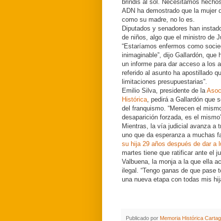
brindis al sol. Necesitamos hecho
ADN ha demostrado que la mujer q
como su madre, no lo es.
Diputados y senadores han instado 
de niños, algo que el ministro de 
“Estaríamos enfermos como socied
inimaginable”, dijo Gallardón, que
un informe para dar acceso a los 
referido al asunto ha apostillado 
limitaciones presupuestarias”.
Emilio Silva, presidente de la
Asoc
Histórica
, pedirá a Gallardón que 
del franquismo. “Merecen el mismo 
desaparición forzada, es el mismo
Mientras, la vía judicial avanza a
uno que da esperanza a muchas fam
su hija 29 años después de dar a 
martes tiene que ratificar ante el
Valbuena, la monja a la que ella ac
ilegal. “Tengo ganas de que pase 
una nueva etapa con todas mis hija
Publicado por
Memoria Histórica Carta