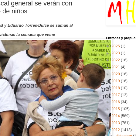
iscal general se verán con
o de niños
idad y Eduardo Torres-Dulce se suman al
víctimas la semana que viene
Entradas y propue
►
2025
(1)
►
2023
(1)
►
2022
(16)
►
2021
(4)
►
2020
(16)
►
2019
(16)
►
2018
(10)
►
2017
(13)
►
2016
(34)
►
2015
(105)
►
2014
(589)
►
2013
(781)
▼
2012
(1413)
►
diciembre
(