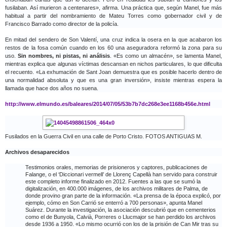
fusilaban. Así murieron a centenares», afirma. Una práctica que, según Manel, fue más
habitual a partir del nombramiento de Mateu Torres como gobernador civil y de
Francisco Barrado como director de la policía.
En mitad del sendero de Son Valentí, una cruz indica la osera en la que acabaron los
restos de la fosa común cuando en los 60 una aseguradora reformó la zona para su
uso.
Sin nombres, ni pistas, ni análisis
. «Es como un almacén», se lamenta Manel,
mientras explica que algunas víctimas descansan en nichos particulares, lo que dificulta
el recuento. «La exhumación de Sant Joan demuestra que es posible hacerlo dentro de
una normalidad absoluta y que es una gran inversión», insiste mientras espera la
llamada que hace dos años no suena.
http://www.elmundo.es/baleares/2014/07/05/53b7b7dc268e3ee1168b456e.html
Fusilados en la Guerra Civil en una calle de Porto Cristo.
FOTOS ANTIGUAS M.
Archivos desaparecidos
Testimonios orales, memorias de prisioneros y captores, publicaciones de
Falange, o el ‘Diccionari vermell’ de Llorenç Capellà han servido para construir
este completo informe finalizado en 2012. Fuentes a las que se sumó la
digitalización, en 400.000 imágenes, de los archivos militares de Palma, de
donde provino gran parte de la información. «La prensa de la época explicó, por
ejemplo, cómo en Son Carrió se enterró a 700 personas», apunta Manel
Suárez. Durante la investigación, la asociación descubrió que en cementerios
como el de Bunyola, Calvià, Porreres o Llucmajor se han perdido los archivos
desde 1936 a 1950. «Lo mismo ocurrió con los de la prisión de Can Mir tras su