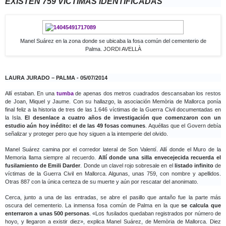
EXISTEN 759 VÍCTIMAS IDENTIFICADAS
Manel Suárez en la zona donde se ubicaba la fosa común del cementerio de
Palma.
JORDI AVELLÀ
LAURA JURADO – PALMA - 05/07/2014
Allí estaban. En una
tumba
de apenas dos metros cuadrados descansaban los restos
de Joan, Miquel y Jaume. Con su hallazgo, la asociación Memòria de Mallorca ponía
final feliz a la historia de tres de las 1.646 víctimas de la Guerra Civil documentadas en
la Isla.
El desenlace a cuatro años de investigación que comenzaron con un
estudio aún hoy inédito: el de las 49 fosas comunes
. Aquéllas que el Govern debía
señalizar y proteger pero que hoy siguen a la intemperie del olvido.
Manel Suárez camina por el corredor lateral de Son Valentí. Allí donde el Muro de la
Memoria llama siempre al recuerdo.
Allí donde una silla envecejecida recuerda el
fusilamiento de Emili Darder
. Donde un clavel rojo sobresale en el
listado infinito
de
víctimas de la Guerra Civil en Mallorca. Algunas, unas 759, con nombre y apellidos.
Otras 887 con la única certeza de su muerte y aún por rescatar del anonimato.
Cerca, junto a una de las entradas, se abre el pasillo que antaño fue la parte más
oscura del cementerio. La inmensa fosa común de Palma en la que
se calcula que
enterraron a unas 500 personas
. «Los fusilados quedaban registrados por número de
hoyo, y llegaron a existir diez», explica Manel Suárez, de Memòria de Mallorca. Diez