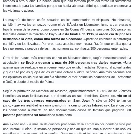
llevados a otro pueblo. De hecho, creo que eso formaba parte del terror, un sufrimiento
intencionado para las familias porque se hacía aún más difícil que pudieran encontrar a
las víctimas», aclara.
La mayoría de fosas están situadas en los cementerios municipales. No obstante,
también hay varias en pozos -como el de S’Àguila en Llucmajor-, junto a carreteras o
bajo la arena de la playa, como ocurre en Sa Coma. Allí descansan unas 500 personas
fallecidas durante la marcha de Bayo. «
Hasta finales de 1936, la orden era dejar a los
fusilados a la vista, como una forma de aleccionar
. A partir de entonces la estrategia
cambió y se les llevaba a Porreres para asesinarlos», relata. Razón que explica que la
fosa porrerenca sea otra de las más numerosas, con hasta 300 personas enterradas.
Otro de los casos más cruentos estuvo en Manacor, donde, según sostienen desde la
asociación,
se llegó a quemar a más de 200 personas tras darles muerte
. «Una
quema que se realizaba en un cementerio que existió hasta los 60 junto al actual teatro
y que cesó por las quejas de los vecinos debido al olor», señalan. Aún más oscuros son
los episodios en los que se lanzó a víctimas al mar desde los acantilados de Formentor
o Deià, o desde el muelle de Palma.
Según el portavoz de Memòria de Mallorca, aproximadamente el 80% de las víctimas
identificadas eran fusiladas tras ser detenidas en sus domicilios.
Como ocurrió en el
caso de los tres payeses encontrados en Sant Joan
. Y sólo un 20% tenían un
juicio,
«que en realidad era una pantomima con pruebas falseadas»
. En el caso de
los condenados a muerte, se han documentado casos de familias que pagaron
500
pesetas por librar a su familiar
de dicha pena.
Aún existió una vía más: la de quienes procedían de la cárcel no por condena sino por
una «treta». «Leían un listado de personas y decían que les iban a liberar e incluso les
enseñaban cartas que así lo decían. Pero en realidad les subían a camiones y los