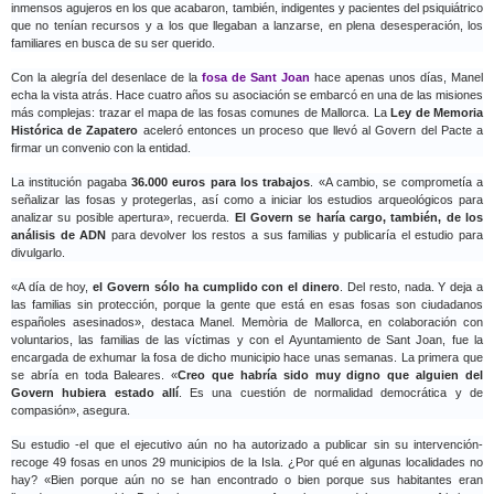
inmensos agujeros en los que acabaron, también, indigentes y pacientes del psiquiátrico
que no tenían recursos y a los que llegaban a lanzarse, en plena desesperación, los
familiares en busca de su ser querido.
Con la alegría del desenlace de la
fosa de Sant Joan
hace apenas unos días, Manel
echa la vista atrás. Hace cuatro años su asociación se embarcó en una de las misiones
más complejas: trazar el mapa de las fosas comunes de Mallorca. La
Ley de Memoria
Histórica de Zapatero
aceleró entonces un proceso que llevó al Govern del Pacte a
firmar un convenio con la entidad.
La institución pagaba
36.000 euros para los trabajos
. «A cambio, se comprometía a
señalizar las fosas y protegerlas, así como a iniciar los estudios arqueológicos para
analizar su posible apertura», recuerda.
El Govern se haría cargo, también, de los
análisis de ADN
para devolver los restos a sus familias y publicaría el estudio para
divulgarlo.
«A día de hoy,
el Govern sólo ha cumplido con el dinero
. Del resto, nada. Y deja a
las familias sin protección, porque la gente que está en esas fosas son ciudadanos
españoles asesinados», destaca Manel. Memòria de Mallorca, en colaboración con
voluntarios, las familias de las víctimas y con el Ayuntamiento de Sant Joan, fue la
encargada de exhumar la fosa de dicho municipio hace unas semanas. La primera que
se abría en toda Baleares. «
Creo que habría sido muy digno que alguien del
Govern hubiera estado allí
. Es una cuestión de normalidad democrática y de
compasión», asegura.
Su estudio -el que el ejecutivo aún no ha autorizado a publicar sin su intervención-
recoge 49 fosas en unos 29 municipios de la Isla. ¿Por qué en algunas localidades no
hay? «Bien porque aún no se han encontrado o bien porque sus habitantes eran