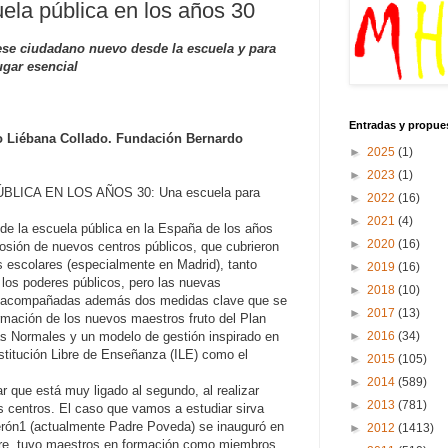
uela pública en los años 30
ese ciudadano nuevo desde la escuela y para
ugar esencial
Entradas y propue
o Liébana Collado. Fundación Bernardo
►
2025
(1)
►
2023
(1)
LICA EN LOS AÑOS 30: Una escuela para
►
2022
(16)
►
2021
(4)
n de la escuela pública en la España de los años
►
2020
(16)
losión de nuevos centros públicos, que cubrieron
 escolares (especialmente en Madrid), tanto
►
2019
(16)
 los poderes públicos, pero las nuevas
►
2018
(10)
on acompañadas además dos medidas clave que se
►
2017
(13)
ormación de los nuevos maestros fruto del Plan
►
2016
(34)
s Normales y un modelo de gestión inspirado en
Institución Libre de Enseñanza (ILE) como el
►
2015
(105)
►
2014
(589)
r que está muy ligado al segundo, al realizar
►
2013
(781)
s centros. El caso que vamos a estudiar sirva
erón1 (actualmente Padre Poveda) se inauguró en
►
2012
(1413)
eire, tuvo maestros en formación como miembros