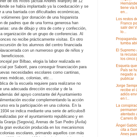
iner de los Ríos6 (actual Andrés Manjón) de 12
Hernánd
donde se había implantado ya la coeducación y se
tiene vía l
r a una barriada con dificultades económicas,
en...
 volúmenes (por donación de una hispanista
Los restos d
ión de padres que de una forma generosa han
Franco po
salir del 
ias: una de dibujo y otra de corte y confección,
lo...
 la organización de un grupo de conferencias. Al
Propaganda
ntonces no recibe prácticamente visitas. En otro
tumba abi
 excursión de los alumnos del centro financiada
El Supremo 
e Navacerrada con un numeroso grupo de niños y
la recusa
 beneficiosos.
los cinco 
ncejal por Bilbao, elogia la labor realizada en
Esquela que
cial por Saborit, para conseguir financiación para
País se h
 nuevas necesidades escolares como cantinas,
negado a
iones médicas, colonias, etc…
publicar
lica de la escuela requiere para realizarse no
Jorge Semp
de una adecuada dirección escolar y de la
recibe el 
adiós env
o además del apoyo constante del Ayuntamiento
en l...
 alimentación escolar complementando la acción
urso era la participación en una colonia. En la
La conspira
permanen
1934 se indica mediante una serie de artículos8
atentado 
 realizadas por el ayuntamiento republicano y en
Carrero B
 la Granja (Segovia), Arenas de San Pedro (Ávila)
Ángel Gabil
a la gran evolución producida en los mecanismos
cita a Go
s colonias escolares, primando aquellos con más
Anes par