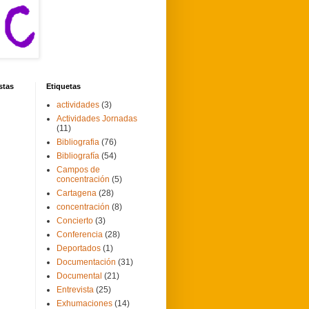
stas
Etiquetas
actividades
(3)
Actividades Jornadas
(11)
Bibliografia
(76)
Bibliografía
(54)
Campos de
concentración
(5)
Cartagena
(28)
concentración
(8)
Concierto
(3)
Conferencia
(28)
Deportados
(1)
Documentación
(31)
Documental
(21)
Entrevista
(25)
Exhumaciones
(14)