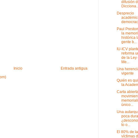
difusión d
Dicciona..
Desprecio
académico
democrac
Paul Preston
la memor
histórica 
gente b...
IU-ICV plan
reforma u
de la Ley
Me...
Inicio
Entrada antigua
Una herenci
vigente
tom)
Quién es qu
la Acade
Carta abierta
movimien
memoriali
único...
Una autarqu
poca dura
¿descono
to o...
El 80% de l
víctimas d