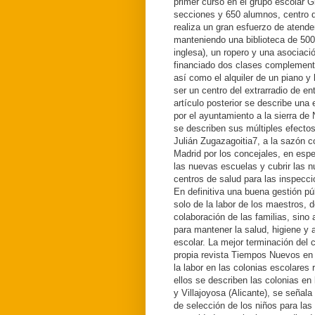
primer curso en el grupo escolar G
secciones y 650 alumnos, centro 
realiza un gran esfuerzo de atende
manteniendo una biblioteca de 500
inglesa), un ropero y una asociac
financiado dos clases complementar
así como el alquiler de un piano y
ser un centro del extrarradio de e
artículo posterior se describe una
por el ayuntamiento a la sierra d
se describen sus múltiples efectos
Julián Zugazagoitia7, a la sazón co
Madrid por los concejales, en espe
las nuevas escuelas y cubrir las
centros de salud para las inspecc
En definitiva una buena gestión púb
solo de la labor de los maestros, 
colaboración de las familias, sin
para mantener la salud, higiene y
escolar. La mejor terminación del c
propia revista Tiempos Nuevos en 
la labor en las colonias escolares
ellos se describen las colonias en
y Villajoyosa (Alicante), se señal
de selección de los niños para la