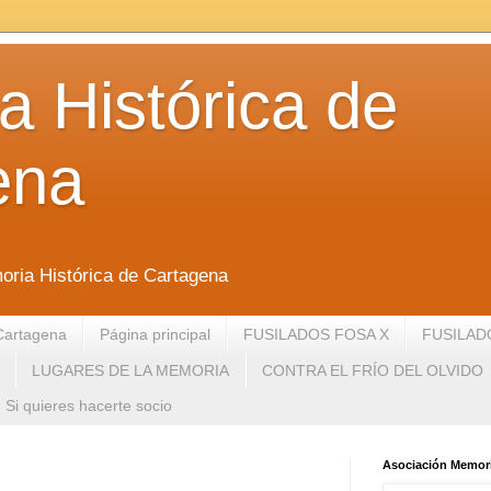
 Histórica de
ena
oria Histórica de Cartagena
Cartagena
Página principal
FUSILADOS FOSA X
FUSILAD
LUGARES DE LA MEMORIA
CONTRA EL FRÍO DEL OLVIDO
Si quieres hacerte socio
Asociación Memori