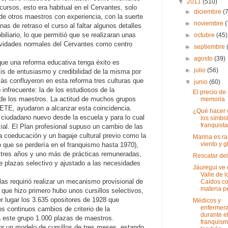
▼
2011
(510)
cursos, esto era habitual en el Cervantes, solo
►
diciembre
(
de otros maestros con experiencia, con la suerte
►
noviembre
(
s de retraso el curso al faltar algunos detalles
iliario, lo que permitió que se realizaran unas
►
octubre
(45)
tividades normales del Cervantes como centro
►
septiembre
►
agosto
(39)
ue una reforma educativa tenga éxito es
►
julio
(56)
is de entusiasmo y credibilidad de la misma por
ás confluyeron en esta reforma tres culturas que
▼
junio
(60)
 infrecuente: la de los estudiosos de la
El precio de 
a de los maestros. La actitud de muchos grupos
memoria
FETE, ayudaron a alcanzar esta coincidencia.
¿Qué hacer 
e ciudadano nuevo desde la escuela y para lo cual
los símbo
franquist
ial. El Plan profesional supuso un cambio de las
a coeducación y un bagaje cultural previo como la
Marina es ra
viento y g
to que se perdería en el franquismo hasta 1970),
n tres años y uno más de prácticas remuneradas,
Rescatar del
e plazas selectivo y ajustado a las necesidades
Jáuregui ve 
Valle de l
las requirió realizar un mecanismo provisional de
Caídos c
materia pe
 que hizo primero hubo unos cursillos selectivos,
r lugar los 3.635 opositores de 1928 que
Médicos y
enfermer
os continuos cambios de criterio de la
durante e
a este grupo 1.000 plazas de maestros.
franquis
or un modelo de cursillos de tres meses, estando