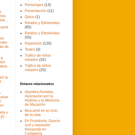
Personajes
(13)
Presentación
(11)
s
rios
Quico
(1)
imi...
Relatos y Efemerides
 para
(85)
Relatos y Efemérides
(55)
dos
entro
Represión
(120)
al de
Teatro
(3)
.
Trafico de niños
La
robados
(32)
ión'
Tráfico de niños
ndera
robados
(20)
eó la
d
Enlaces relacionados
Alumbra Alumbre,
a
Asociación por la
visar
Historia y la Memoria
l
de Mazarrón
io’
Búscamé en el ciclo
lia y
de la vida
¿El
e
En Posidonia. Guerra
civil y represión
franquista en
Cartagena