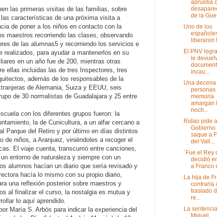
aprueba q
desapare
ben las primeras visitas de las familias, sobre
de la Guer
las características de una próxima visita a
cia de poner a los niños en contacto con la
Uno de los
españole
los maestros recorriendo las clases, observando
liberaron 
bores de las alumnas5 y recorriendo los servicios e
El PNV logr
ene realizados, para ayudar a mantenerlos en su
le devuel
liares en un año fue de 200, mientras otras
document
re ellas incluidas las de tres Inspectores, tres
incau...
rquitectos, además de los responsables de la
Una decena
extranjeras de Alemania, Suiza y EEUU, seis
personas
rupo de 30 normalistas de Guadalajara y 25 entre
memoria
amargan 
noch...
escuela con los diferentes grupos fueron: la
Ridao pide a
ntamiento, la de Cunicultura, a un alfar cercano a
Gobierno
l Parque del Retiro y por último en días distintos
saque a 
o de niños, a Aranjuez, viniéndoles a recoger el
del Vall...
s. El viaje cuenta, transcurrió entre canciones,
´Fue el Rey 
 un entorno de naturaleza y siempre con un
decidió en
 los alumnos hacían un diario que sería revisado y
a Franco e
rectora hacía lo mismo con su propio diario,
La hija de F
ara una reflexión posterior sobre maestros y
contraria 
traslado d
 al finalizar el curso, la nostalgia es mutua y
re...
ollar lo aquí aprendido.
La sentencia
por María S. Arbós para indicar la experiencia del
Miguel