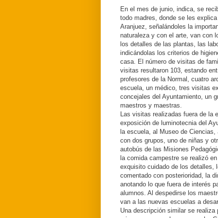
En el mes de junio, indica, se reci
todo madres, donde se les explica 
Aranjuez, señalándoles la importan
naturaleza y con el arte, van con 
los detalles de las plantas, las la
indicándolas los criterios de higi
casa. El número de visitas de fami
visitas resultaron 103, estando ent
profesores de la Normal, cuatro a
escuela, un médico, tres visitas 
concejales del Ayuntamiento, un g
maestros y maestras.
Las visitas realizadas fuera de la 
exposición de luminotecnia del Ayu
la escuela, al Museo de Ciencias, a
con dos grupos, uno de niñas y otr
autobús de las Misiones Pedagógica
la comida campestre se realizó en
exquisito cuidado de los detalles,
comentado con posterioridad, la di
anotando lo que fuera de interés p
alumnos. Al despedirse los maestros
van a las nuevas escuelas a desarr
Una descripción similar se realiza 