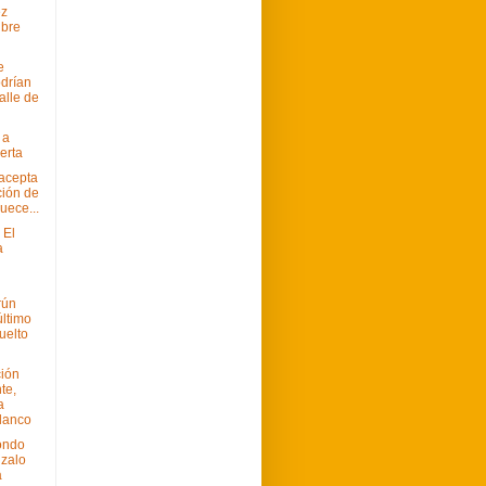
ez
ibre
e
drían
Valle de
 a
erta
acepta
ción de
juece...
 El
a
rún
último
uelto
ción
te,
a
lanco
ondo
nzalo
a