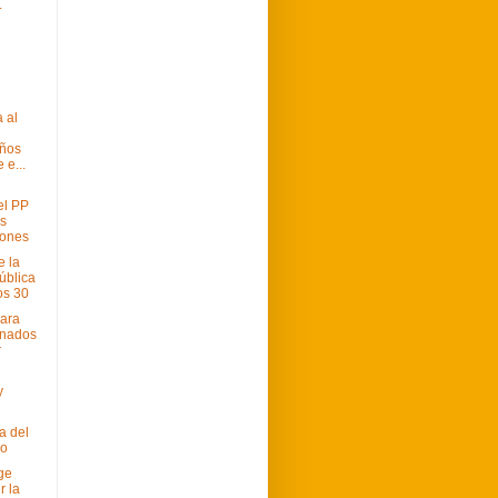
.
 al
años
 e...
el PP
as
ones
e la
ública
os 30
para
enados
r
y
a del
mo
ge
r la