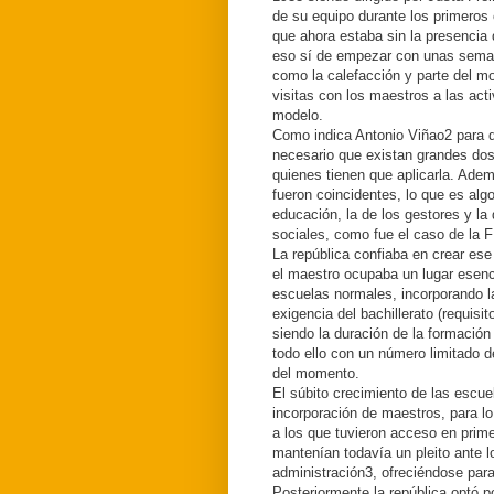
de su equipo durante los primeros 
que ahora estaba sin la presencia 
eso sí de empezar con unas semana
como la calefacción y parte del mob
visitas con los maestros a las ac
modelo.
Como indica Antonio Viñao2 para q
necesario que existan grandes dos
quienes tienen que aplicarla. Adem
fueron coincidentes, lo que es algo
educación, la de los gestores y l
sociales, como fue el caso de la 
La república confiaba en crear es
el maestro ocupaba un lugar esenc
escuelas normales, incorporando l
exigencia del bachillerato (requisi
siendo la duración de la formació
todo ello con un número limitado d
del momento.
El súbito crecimiento de las escue
incorporación de maestros, para lo
a los que tuvieron acceso en prime
mantenían todavía un pleito ante l
administración3, ofreciéndose par
Posteriormente la república optó p