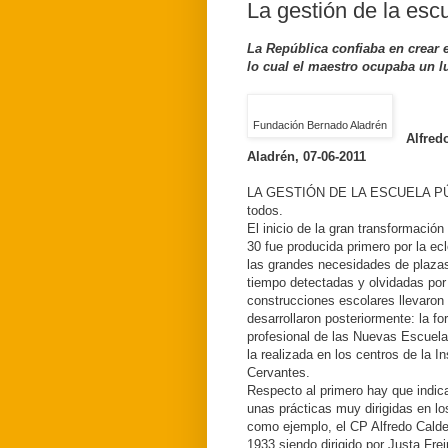
La gestión de la esc
La República confiaba en crear 
lo cual el maestro ocupaba un l
Fundación Bernado Aladrén
Alfred
Aladrén, 07-06-2011
LA GESTIÓN DE LA ESCUELA PÚB
todos.
El inicio de la gran transformació
30 fue producida primero por la ec
las grandes necesidades de plazas
tiempo detectadas y olvidadas por
construcciones escolares llevar
desarrollaron posteriormente: la f
profesional de las Nuevas Escuela
la realizada en los centros de la 
Cervantes.
Respecto al primero hay que indica
unas prácticas muy dirigidas en lo
como ejemplo, el CP Alfredo Cald
1933 siendo dirigido por Justa Fr