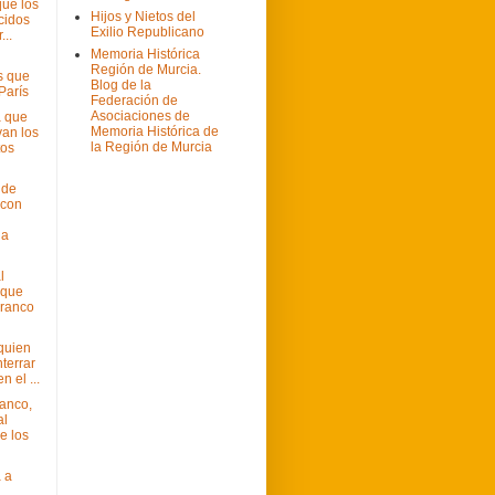
ue los
Hijos y Nietos del
cidos
Exilio Republicano
...
Memoria Histórica
Región de Murcia.
s que
Blog de la
París
Federación de
Asociaciones de
a que
Memoria Histórica de
van los
la Región de Murcia
os
 de
 con
la
l
 que
Franco
quien
terrar
n el ...
ranco,
al
e los
 a