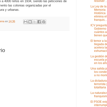
resolver ..
o a 4000 niños en 1934, siendo las peticiones de
ento las colonias organizadas por el
La Ley de la
ura y urbanas.
Memoria
Histórica
elimina el
franquis...
gena
en
14:36
ICV pregunta
Gobierno
cuántos 
tienen que
El temor a la
llegada d
acelera l
rio
exhumaci
La gestión d
escuela p
en los añ
Una salida 
los cond
a no mori
La dictadura
terrorista 
totalitaria
La naturalez
franquis
El PSOE exi
interrumpi