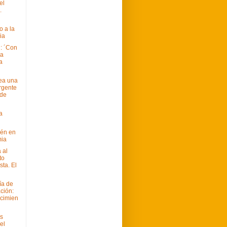
el
.
 a la
ia
: ´Con
ia
la
tea una
rgente
 de
a
ién en
mia
 al
to
sta. El
ía de
ción:
cimien
as
el