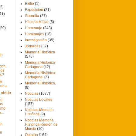
Exilio
(1)
73)
Exposición
(21)
71)
Guerrilla
(27)
Historia Militar
(5)
(30)
Homenaje
(243)
Homenajes
(18)
Investigación
(35)
Jornadas
(37)
Memoria Histórica
la
(575)
Memoria Histórica
con
Cartagena
(42)
los
Memoria Histórica
as?
Cartagena.
(6)
íz,
Memoria Histórica.
loria
(8)
 olvido
Noticias
(1677)
Noticias Locales
el
(157)
os
omo
Noticias Memoria
...
Histórica
(9)
Noticias Memoria
as
Histórica Región de
l
Murcia
(10)
mo
Opinión
(164)