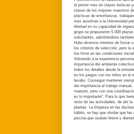
el primer mes en clases teóricas p
clases de los mejores maestros de
prácticas de enseñanzas, trabajan
mes asistirían a la Universidad pa
libertad en su capacidad de organi
grupo se propusieron 5.000 plaza
solicitantes, admitiéndose también
Hubo diversos intentos de forzar c
los criterios de selección, pero la
fue firme en las condiciones inicia
Volviendo a la experiencia persona
importancia del ambiente colectiv
todos los detalles desde la entrada
en los juegos con los niños en el r
lavabo. Conseguir mantener siempr
dar importancia al trabajo manual,
maestro, pero con una coordinació
es lo importante”. Para lo que tien
resto de las actividades, de ahí la
plantas. La limpieza en las ducha
hábito, no hay que olvidar que la
piscina que usaban breve y diariam