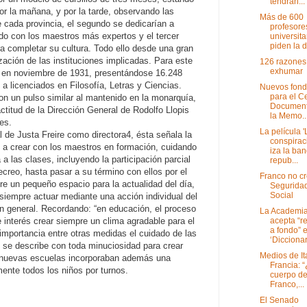
tendrán...
or la mañana, y por la tarde, observando las
Más de 600
 cada provincia, el segundo se dedicarían a
profesore
do con los maestros más expertos y el tercer
universita
piden la d
ra completar su cultura. Todo ello desde una gran
zación de las instituciones implicadas. Para este
126 razones
exhumar
s en noviembre de 1931, presentándose 16.248
 a licenciados en Filosofía, Letras y Ciencias.
Nuevos fon
para el C
on un pulso similar al mantenido en la monarquía,
Document
 actitud de la Dirección General de Rodolfo Llopis
la Memo..
les.
La película '
l de Justa Freire como directora4, ésta señala la
conspirac
o a crear con los maestros en formación, cuidando
iza la ba
 a las clases, incluyendo la participación parcial
repub...
ecreo, hasta pasar a su término con ellos por el
Franco no cr
e un pequeño espacio para la actualidad del día,
Segurida
Social
 siempre actuar mediante una acción individual del
n general. Recordando: “en educación, el proceso
La Academi
acepta “re
e interés crear siempre un clima agradable para el
a fondo” e
 importancia entre otras medidas el cuidado de las
‘Diccionar
s se describe con toda minuciosidad para crear
Medios de Ita
s nuevas escuelas incorporaban además una
Francia: “
ente todos los niños por turnos.
cuerpo d
Franco,...
El Senado