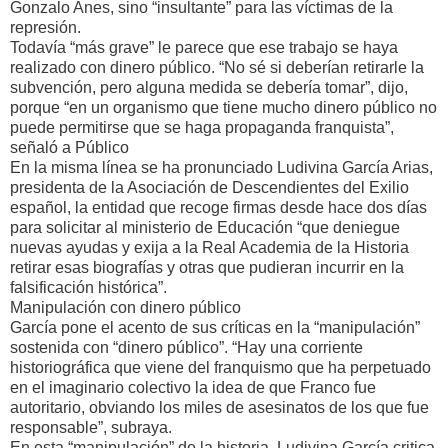
Gonzalo Anes, sino “insultante” para las víctimas de la
represión.
Todavía “más grave” le parece que ese trabajo se haya
realizado con dinero público. “No sé si deberían retirarle la
subvención, pero alguna medida se debería tomar”, dijo,
porque “en un organismo que tiene mucho dinero público no
puede permitirse que se haga propaganda franquista”,
señaló a Público
En la misma línea se ha pronunciado Ludivina García Arias,
presidenta de la Asociación de Descendientes del Exilio
español, la entidad que recoge firmas desde hace dos días
para solicitar al ministerio de Educación “que deniegue
nuevas ayudas y exija a la Real Academia de la Historia
retirar esas biografías y otras que pudieran incurrir en la
falsificación histórica”.
Manipulación con dinero público
García pone el acento de sus críticas en la “manipulación”
sostenida con “dinero público”. “Hay una corriente
historiográfica que viene del franquismo que ha perpetuado
en el imaginario colectivo la idea de que Franco fue
autoritario, obviando los miles de asesinatos de los que fue
responsable”, subraya.
En esta “manipulación” de la historia, Ludivina García critica