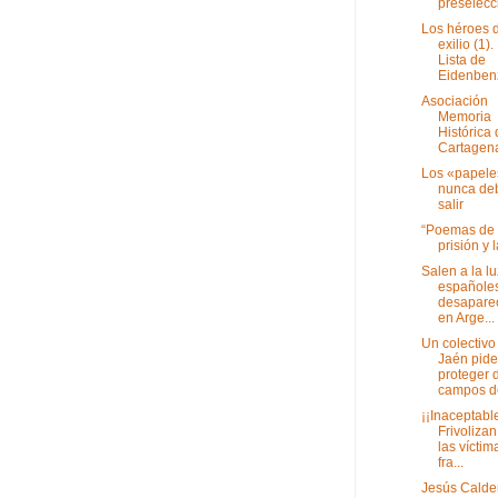
preselecci
Los héroes 
exilio (1).
Lista de
Eidenbenz,
Asociación
Memoria
Histórica
Cartagen
Los «papele
nunca de
salir
“Poemas de 
prisión y 
Salen a la lu
españole
desapare
en Arge...
Un colectivo
Jaén pide
proteger 
campos de
¡¡Inaceptabl
Frivoliza
las víctim
fra...
Jesús Calde