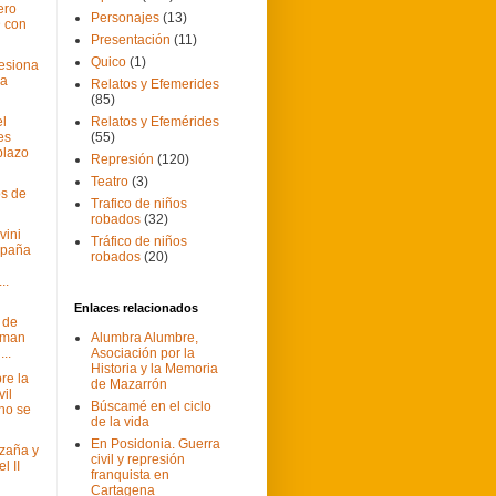
ero
Personajes
(13)
 con
Presentación
(11)
Quico
(1)
resiona
ia
Relatos y Efemerides
(85)
el
Relatos y Efemérides
les
(55)
plazo
Represión
(120)
Teatro
(3)
os de
Trafico de niños
robados
(32)
vini
Tráfico de niños
spaña
robados
(20)
..
Enlaces relacionados
 de
irman
Alumbra Alumbre,
..
Asociación por la
Historia y la Memoria
re la
de Mazarrón
vil
Búscamé en el ciclo
no se
de la vida
En Posidonia. Guerra
Azaña y
civil y represión
l II
franquista en
Cartagena