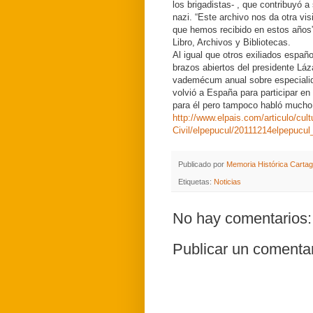
los brigadistas- , que contribuyó a 
nazi. “Este archivo nos da otra vis
que hemos recibido en estos años”,
Libro, Archivos y Bibliotecas.
Al igual que otros exiliados españo
brazos abiertos del presidente Láz
vademécum anual sobre especialid
volvió a España para participar en
para él pero tampoco habló mucho 
http://www.elpais.com/articulo/cu
Civil/elpepucul/20111214elpepucul
Publicado por
Memoria Histórica Carta
Etiquetas:
Noticias
No hay comentarios:
Publicar un comenta