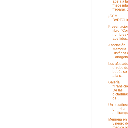
apela a la
“necesida
“reparació
¡AY MI
BARTOLI
Presentación
libro: “Co
nombres 
apellidos. 
Asociación
Memoria
Histórica
Cartagen
Los afectado
el robo d
bebés se
a la c...
Galería
“Transicio
De las
dictaduras
de...
Un estudioso
guerrilla
antifranqu
Memoria en 
y negro d
médico p