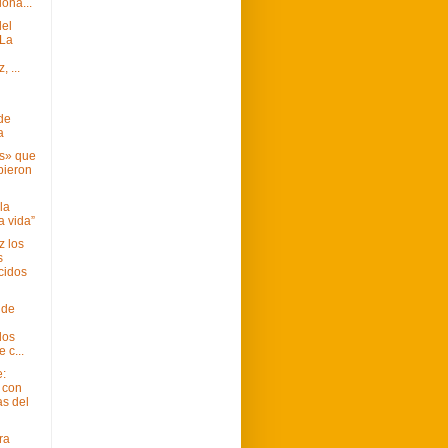
ona...
del
 La
 ...
 de
a
s» que
bieron
la
la vida”
z los
s
cidos
 de
dos
 c...
e:
n con
as del
ra