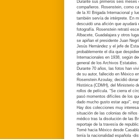
Durante sus primeros seis meses e
compañeros. Rosenstein, como cap
de la XI Brigada Internacional y lu
también servía de intérprete. En m
descuidó una afición que ayudará e
fotografía. Rosenstein retrató esce
Albacete, Guadalajara y otros luga
se apiñan el presidente Juan Negrín
Jesús Hernández y el jefe de Esta
probablemente el día que despidier
Internacionales en 1938, según d
general de los Archivos Estatales.
Durante 70 años, las fotos han viv
de su autor, fallecido en México 
Rosenstein Azoulay, decidió donar
Histórica (CDMH), del Ministerio d
rollos de película. “Se cierra el cí
pasó momentos difíciles de los que
dado mucho gusto estar aquí”, exp
Hay dos colecciones muy interesan
situación de las colonias de niños
médico tras la disolución de las B
reportaje de la travesía de republ
Tomé hacia México desde Casabla
tenía la nacionalidad española -di