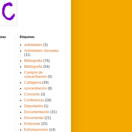
stas
Etiquetas
actividades
(3)
Actividades Jornadas
(11)
Bibliografia
(76)
Bibliografía
(54)
Campos de
concentración
(5)
Cartagena
(28)
concentración
(8)
Concierto
(3)
Conferencia
(28)
Deportados
(1)
Documentación
(31)
Documental
(21)
Entrevista
(25)
Exhumaciones
(14)