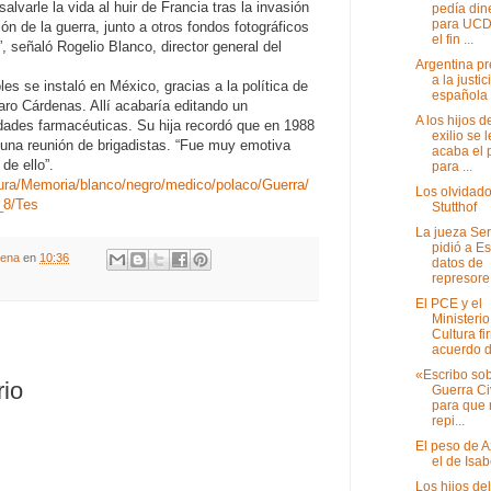
salvarle la vida al huir de Francia tras la invasión
pedía din
para UCD
ión de la guerra, junto a otros fondos fotográficos
el fin ...
 señaló Rogelio Blanco, director general del
Argentina p
a la justic
les se instaló en México, gracias a la política de
española
aro Cárdenas. Allí acabaría editando un
A los hijos d
ades farmacéuticas. Su hija recordó que en 1988
exilio se 
 una reunión de brigadistas. “Fue muy emotiva
acaba el 
de ello”.
para ...
ltura/Memoria/blanco/negro/medico/polaco/Guerra/
Los olvidad
_8/Tes
Stutthof
La jueza Ser
pidió a E
gena
en
10:36
datos de
represore.
El PCE y el
Ministerio
Cultura f
acuerdo d.
«Escribo sob
rio
Guerra Ci
para que 
repi...
El peso de 
el de Isabe
Los hijos del