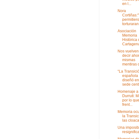
en l...
Nora
Cortiñas:
permitier
torturaran 
Asociación
Memoria
Histórica
Cartagen
Nos vuelven
decir ahor
mismas
mentiras d
“La Transici
española
diseñó en
sede centr
Homenaje a
Durruti: 
por lo que
frent...
Memoria ocu
la Transic
las cloac
Una imposib
resignific
Memorias d