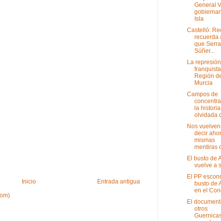
General V
gobiernan
Isla
Castelló: Re
recuerda 
que Serr
Súñer...
La represión
franquista
Región d
Murcia
Campos de
concentra
la historia
olvidada d
Nos vuelven
decir ahor
mismas
mentiras d
El busto de
vuelve a s
El PP escon
Inicio
Entrada antigua
busto de 
en el Con
tom)
El document
otros
Guernicas