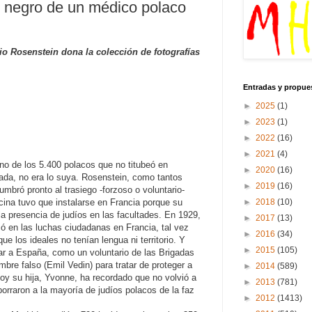
 negro de un médico polaco
lio Rosenstein dona la colección de fotografías
Entradas y propue
►
2025
(1)
►
2023
(1)
►
2022
(16)
►
2021
(4)
no de los 5.400 polacos que no titubeó en
►
2020
(16)
ada, no era lo suya. Rosenstein, como tantos
►
2019
(16)
umbró pronto al trasiego -forzoso o voluntario-
►
2018
(10)
icina tuvo que instalarse en Francia porque su
la presencia de judíos en las facultades. En 1929,
►
2017
(13)
icó en las luchas ciudadanas en Francia, tal vez
►
2016
(34)
ue los ideales no tenían lengua ni territorio. Y
►
2015
(105)
gar a España, como un voluntario de las Brigadas
mbre falso (Emil Vedin) para tratar de proteger a
►
2014
(589)
oy su hija, Yvonne, ha recordado que no volvió a
►
2013
(781)
orraron a la mayoría de judíos polacos de la faz
►
2012
(1413)