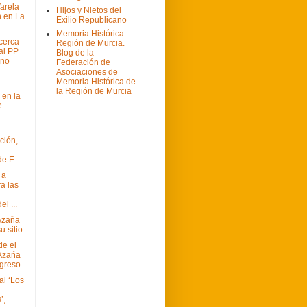
arela
Hijos y Nietos del
 en La
Exilio Republicano
Memoria Histórica
cerca
Región de Murcia.
al PP
Blog de la
ano
Federación de
Asociaciones de
Memoria Histórica de
la Región de Murcia
 en la
e
ción,
e E...
 a
a las
el ...
 Azaña
u sitio
de el
Azaña
greso
al ‘Los
’,