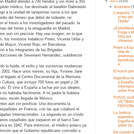
▼
2011
(510)
n Madrid atendió a 700 heridos y vio morir a 350
itán médico, fue destinado al batallón Dabrowski
▼
diciembre
(
ego a la unidad de tanquistas rusos a los que
Campaña " 
el frio del
edio del frenesí que debió de rodearle, no
Olvido"
n el futuro a los investigadores del pasado: la
¿Extraditará
nas del frente y la retaguardia en Madrid,
Fraga y M
res aún sin precisar. Hay una imagen, en la que
Villa por
, los ministros Indalecio Prieto, Vicente Uribe y
crímenes .
do Mayor, Vicente Rojo, en Barcelona,
Piden a Esp
on a los integrantes de las Brigadas
lista de
educciones de Severiano Hernández, subdirector
empresas
beneficia
e...
ido la huida, el exilio y las sucesivas mudanzas
El horror pr
en 2001. Hace unos meses, su hija, Yvonne Jane
 el legado al Centro Documental de la Memoria
Argentina r
e Cultura, que incluye 700 fotos en papel y 28
a España
informaci
rculo. Él vino a España a luchar por sus ideales,
sobre Frag
 no hablaba fácilmente. A mi padre le hubiera
FOSAS, HU
uso, recién llegada de México.
VICTIMAS
tes aún sin positivar. Una documenta la
PERSON
 españoles en Francia, con las que colaboró el
La Justicia
rigadas Internacionales. La segunda es un vívido
argentina
icanos españoles que zarparon en el barco Sao
España d
nca en 1942. Para entonces, el médico polaco ya
sobre mi..
stinción que el Gobierno republicano concedió a
De cuando e