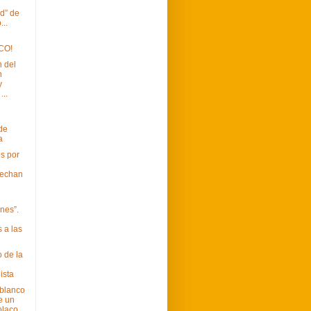
d” de
...
CO!
 del
n
y
...
 de
a
s por
e
 echan
nes”.
 a las
 de la
ista
blanco
e un
olaco