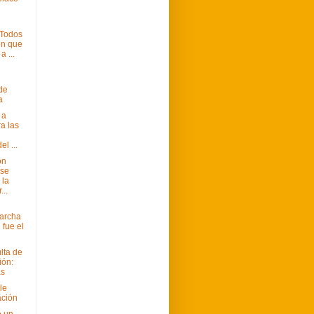
"Todos
on que
a ...
 de
a
 a
a las
el ...
ón
 se
 la
...
Marcha
 fue el
lta de
ión:
as
le
ación
e un