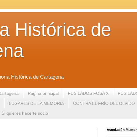
 Histórica de
ena
oria Histórica de Cartagena
Cartagena
Página principal
FUSILADOS FOSA X
FUSILAD
LUGARES DE LA MEMORIA
CONTRA EL FRÍO DEL OLVIDO
Si quieres hacerte socio
Asociación Memori