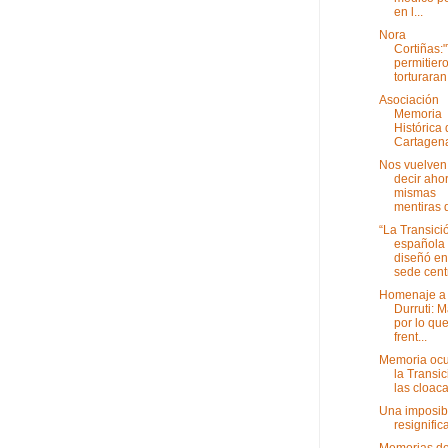
en l...
Nora
Cortiñas:
permitier
torturaran 
Asociación
Memoria
Histórica
Cartagen
Nos vuelven
decir ahor
mismas
mentiras d
“La Transici
española
diseñó en
sede centr
Homenaje a
Durruti: 
por lo que
frent...
Memoria ocu
la Transic
las cloac
Una imposib
resignific
Memorias d