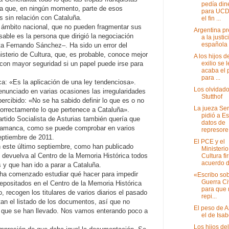
pedía din
nta que, en ningún momento, parte de esos
para UCD
 sin relación con Cataluña.
el fin ...
ámbito nacional, que no pueden fragmentar sus
Argentina p
nsable es la persona que dirigió la negociación
a la justic
española
nta Fernando Sánchez–. Ha sido un error del
isterio de Cultura, que, es probable, conoce mejor
A los hijos d
exilio se 
 con mayor seguridad si un papel puede irse para
acaba el 
para ...
ca: «Es la aplicación de una ley tendenciosa».
Los olvidad
nunciado en varias ocasiones las irregularidades
Stutthof
percibido: «No se ha sabido definir lo que es o no
La jueza Ser
correctamente lo que pertenece a Cataluña».
pidió a E
rtido Socialista de Asturias también quería que
datos de
lamanca, como se puede comprobar en varios
represore.
eptiembre de 2011.
El PCE y el
 este último septiembre, como han publicado
Ministerio
 devuelva al Centro de la Memoria Histórica todos
Cultura f
acuerdo d.
s y que han ido a parar a Cataluña.
 ha comenzado estudiar qué hacer para impedir
«Escribo sob
Guerra Ci
epositados en el Centro de la Memoria Histórica
para que 
 recogen los titulares de varios diarios el pasado
repi...
an el listado de los documentos, así que no
El peso de 
 que se han llevado. Nos vamos enterando poco a
el de Isabe
Los hijos del