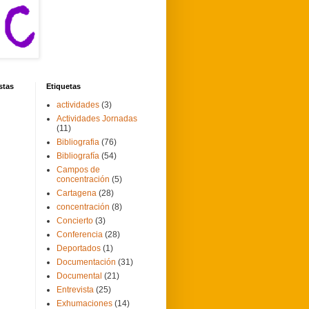
stas
Etiquetas
actividades
(3)
Actividades Jornadas
(11)
Bibliografia
(76)
Bibliografía
(54)
Campos de
concentración
(5)
Cartagena
(28)
concentración
(8)
Concierto
(3)
Conferencia
(28)
Deportados
(1)
Documentación
(31)
Documental
(21)
Entrevista
(25)
Exhumaciones
(14)