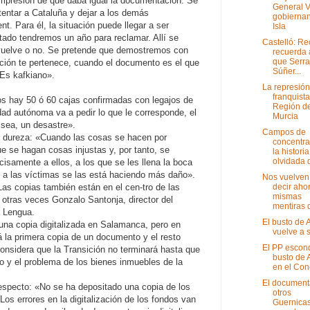
 impresión de que daba igual la documentación. Se
General V
tentar a Cataluña y dejar a los demás
gobiernan
. Para él, la situación puede llegar a ser
Isla
stado tendremos un año para reclamar. Allí se
Castelló: Re
evuelve o no. Se pretende que demostremos con
recuerda 
que Serr
ón te pertenece, cuando el documento es el que
Súñer...
Es kafkiano».
La represión
franquista
s hay 50 ó 60 cajas confirmadas con legajos de
Región d
ad autónoma va a pedir lo que le corresponde, el
Murcia
sea, un desastre».
Campos de
 dureza: «Cuando las cosas se hacen por
concentra
ue se hagan cosas injustas y, por tanto, se
la historia
olvidada d
isamente a ellos, a los que se les llena la boca
r a las víctimas se las está haciendo más daño».
Nos vuelven
decir ahor
Las copias también están en el cen-tro de las
mismas
otras veces Gonzalo Santonja, director del
mentiras d
a Lengua.
El busto de
una copia digitalizada en Salamanca, pero en
vuelve a s
 la primera copia de un documento y el resto
El PP escon
considera que la Transición no terminará hasta que
busto de 
o y el problema de los bienes inmuebles de la
en el Con
El document
especto: «No se ha depositado una copia de los
otros
s errores en la digitalización de los fondos van
Guernicas