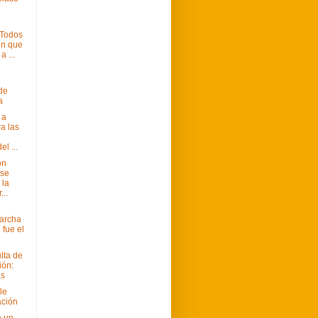
"Todos
on que
a ...
 de
a
 a
a las
el ...
ón
 se
 la
...
Marcha
 fue el
lta de
ión:
as
le
ación
e un