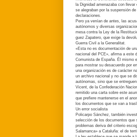
la Dignidad amenazaba con llevar 
se alegraban por la suspensión de
declaraciones.
Pero ya venían de antes, las acus
autónomos y diversas organizacion
mesa contra la Ley de la Restituci
guez Zapatero, que exige la devolu
Guerra Civil a la Generalitat.
«Esta no es documentación de una
nacional del PCE», afirma a este 
Comunista de España. Él mismo exp
para mostrar su desacuerdo por en
una organización es de carácter n
un archivo nacional y no que se d
autónomas, sino que se entreguen 
Vicent, de la Confederación Nacio
remitido una carta sobre este asun
que prefiere mantenerse en el ano
los documentos que se van a trasl
Un error socialista
Policarpo Sánchez, también invest
selección de los documentos que s
problemas deriva del criterio esco
Salamanca» a Cataluña: el de territ
La ley establece que se mande a la