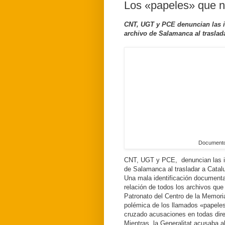
Los «papeles» que n
CNT, UGT y PCE denuncian las i
archivo de Salamanca al traslad
Documento
CNT, UGT y PCE, denuncian las ir
de Salamanca al trasladar a Catal
Una mala identificación documenta
relación de todos los archivos qu
Patronato del Centro de la Memoria
polémica de los llamados «papele
cruzado acusaciones en todas dir
Mientras, la Generalitat acusaba a