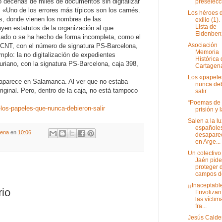
o decenas de miles de documentos sin digitalizar
preselecci
 «Uno de los errores más típicos son los carnés.
Los héroes 
as, donde vienen los nombres de las
exilio (1).
Lista de
yen estatutos de la organización al que
Eidenbenz,
izado o se ha hecho de forma incompleta, como el
Asociación
 CNT, con el número de signatura PS-Barcelona,
Memoria
mplo: la no digitalización de expedientes
Histórica
uriano, con la signatura PS-Barcelona, caja 398,
Cartagen
Los «papele
aparece en Salamanca. Al ver que no estaba
nunca de
riginal. Pero, dentro de la caja, no está tampoco
salir
“Poemas de 
-los-papeles-que-nunca-debieron-salir
prisión y 
Salen a la lu
españole
gena
en
10:06
desapare
en Arge...
Un colectivo
Jaén pide
proteger 
campos de
¡¡Inaceptabl
rio
Frivoliza
las víctim
fra...
Jesús Calde