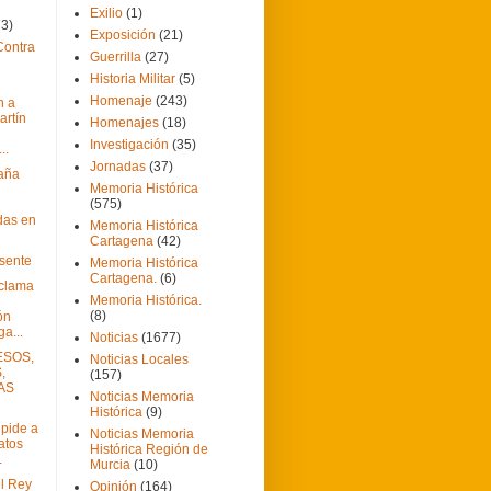
Exilio
(1)
73)
Exposición
(21)
Contra
Guerrilla
(27)
Historia Militar
(5)
Homenaje
(243)
n a
artín
Homenajes
(18)
Investigación
(35)
..
Jornadas
(37)
aña
Memoria Histórica
(575)
das en
Memoria Histórica
Cartagena
(42)
esente
Memoria Histórica
Cartagena.
(6)
eclama
Memoria Histórica.
(8)
ón
a...
Noticias
(1677)
ESOS,
Noticias Locales
,
(157)
AS
Noticias Memoria
Histórica
(9)
 pide a
Noticias Memoria
atos
Histórica Región de
.
Murcia
(10)
l Rey
Opinión
(164)