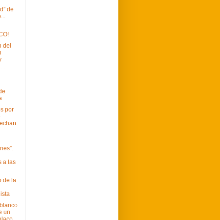
d” de
...
CO!
 del
n
y
...
 de
a
s por
e
 echan
nes”.
 a las
 de la
ista
blanco
e un
olaco