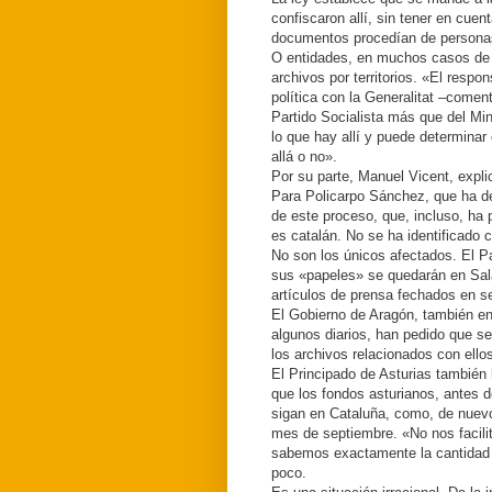
confiscaron allí, sin tener en cue
documentos procedían de personas
O entidades, en muchos casos de 
archivos por territorios. «El respo
política con la Generalitat –come
Partido Socialista más que del Min
lo que hay allí y puede determinar
allá o no».
Por su parte, Manuel Vicent, expli
Para Policarpo Sánchez, que ha de
de este proceso, que, incluso, ha 
es catalán. No se ha identificado 
No son los únicos afectados. El Pa
sus «papeles» se quedarán en Sa
artículos de prensa fechados en s
El Gobierno de Aragón, también en
algunos diarios, han pedido que se
los archivos relacionados con ello
El Principado de Asturias también
que los fondos asturianos, antes d
sigan en Cataluña, como, de nuevo,
mes de septiembre. «No nos facilit
sabemos exactamente la cantidad
poco.