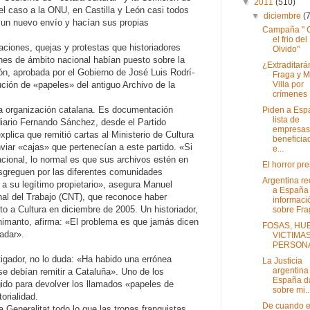
▼
2011
(510)
el caso a la ONU, en Castilla y León casi todos
▼
diciembre
(
 un nuevo envío y hacían sus propias
Campaña " 
el frio del
aciones, quejas y protestas que historiadores
Olvido"
es de ámbito nacional habían puesto sobre la
¿Extraditará
ón, aprobada por el Gobierno de José Luis Rodrí-
Fraga y M
Villa por
ción de «papeles» del antiguo Archivo de la
crímenes .
 organización catalana. Es documentación
Piden a Esp
lista de
diario Fernando Sánchez, desde el Partido
empresas
lica que remitió cartas al Ministerio de Cultura
beneficia
viar «cajas» que pertenecían a este partido. «Si
e...
acional, lo normal es que sus archivos estén en
El horror pr
isgreguen por las diferentes comunidades
Argentina r
a su legítimo propietario», asegura Manuel
a España
nal del Trabajo (CNT), que reconoce haber
informaci
to a Cultura en diciembre de 2005. Un historiador,
sobre Frag
nimanto, afirma: «El problema es que jamás dicen
FOSAS, HU
adar».
VICTIMAS
PERSON
igador, no lo duda: «Ha habido una errónea
La Justicia
argentina
e debían remitir a Cataluña». Uno de los
España d
gido para devolver los llamados «papeles de
sobre mi..
orialidad.
De cuando e
 Generalitat todo lo que las tropas franquistas