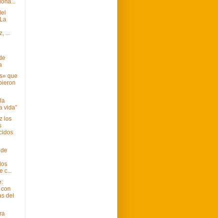
ona...
del
 La
 ...
 de
a
s» que
bieron
la
la vida”
z los
s
cidos
 de
dos
 c...
e:
n con
as del
ra