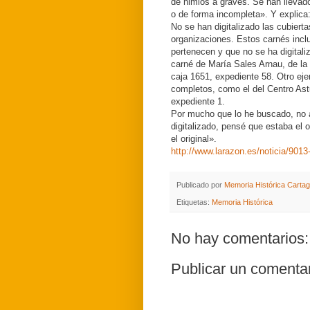
de nimios a graves. Se han llevad
o de forma incompleta». Y explica:
No se han digitalizado las cubiert
organizaciones. Estos carnés inclu
pertenecen y que no se ha digital
carné de María Sales Arnau, de la
caja 1651, expediente 58. Otro eje
completos, como el del Centro Ast
expediente 1.
Por mucho que lo he buscado, no 
digitalizado, pensé que estaba el o
el original».
http://www.larazon.es/noticia/9013
Publicado por
Memoria Histórica Carta
Etiquetas:
Memoria Histórica
No hay comentarios:
Publicar un comenta