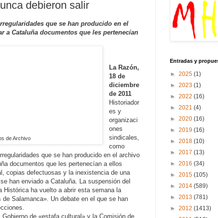
unca debieron salir
rregularidades que se han producido en el
ar a Cataluña documentos que les pertenecían
Entradas y propue
La Razón,
►
2025
(1)
18 de
diciembre
►
2023
(1)
de 2011
►
2022
(16)
Historiador
►
2021
(4)
es y
►
2020
(16)
organizaci
ones
►
2019
(16)
sindicales,
s de Archivo
►
2018
(10)
como
►
2017
(13)
regularidades que se han producido en el archivo
►
2016
(34)
uña documentos que les pertenecían a ellos
l, copias defectuosas y la inexistencia de una
►
2015
(105)
e se han enviado a Cataluña. La suspensión del
►
2014
(589)
 Histórica ha vuelto a abrir esta semana la
►
2013
(781)
s de Salamanca». Un debate en el que se han
ecciones.
►
2012
(1413)
l Gobierno de «estafa cultural» y la Comisión de