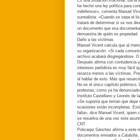
Es una situación irracional. Da la
ha hecho una ley política para con
indefensos», comenta Manuel Vicent
surrealista: «Cuando se sepa el li
tratará de determinar si se nos d
un documento que esa documentaci
demuestra de quién es propiedad. 
Daño a las víctimas
Manuel Vicent calcula que al meno
su organización. «Si cada comunid
archivo acabará disgregándose. O 
Después afirma con contudencia y
intereses partidista es muy fácil q
resarza menos a las víctimas. Prec
al hablar de esto. Más que resarci
No es el único capítulo polémico. 
protestas, como ya ha denunciado 
Instituto Castellano y Leonés de l
«Se suponía que tenían que dejar 
ocasiones están incompletas. Está
falta», dice Manuel Vicent, quien 
se resuelva de una vez este asunt
CNT.
Policarpo Sánchez afirma a este r
documentos enviados a Cataluña. Lo