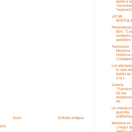
apela a la
“necesida
“reparació
¡AY MI
BARTOLI
Presentación
libro: “Co
nombres 
apellidos. 
Asociación
Memoria
Histórica
Cartagen
Los afectado
el robo d
bebés se
a la c...
Galería
“Transicio
De las
dictaduras
de...
Un estudioso
guerrilla
antifranqu
Inicio
Entrada antigua
Memoria en 
tom)
y negro d
médico p