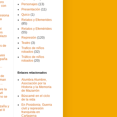
ero
Personajes
(13)
 con
Presentación
(11)
Quico
(1)
resiona
ia
Relatos y Efemerides
(85)
el
Relatos y Efemérides
les
(55)
plazo
Represión
(120)
Teatro
(3)
os de
Trafico de niños
robados
(32)
vini
Tráfico de niños
spaña
robados
(20)
..
Enlaces relacionados
 de
irman
Alumbra Alumbre,
..
Asociación por la
Historia y la Memoria
re la
de Mazarrón
vil
Búscamé en el ciclo
no se
de la vida
En Posidonia. Guerra
Azaña y
civil y represión
l II
franquista en
Cartagena