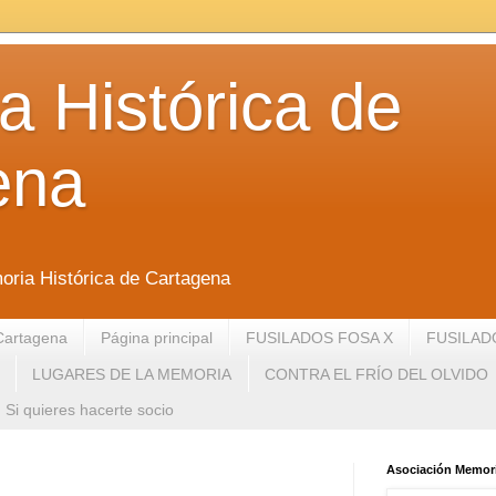
 Histórica de
ena
oria Histórica de Cartagena
Cartagena
Página principal
FUSILADOS FOSA X
FUSILAD
LUGARES DE LA MEMORIA
CONTRA EL FRÍO DEL OLVIDO
Si quieres hacerte socio
Asociación Memori