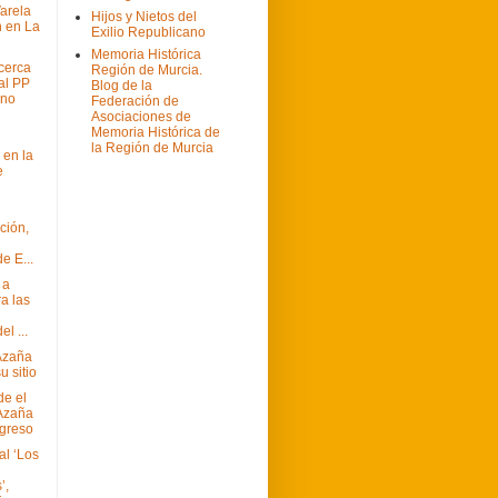
arela
Hijos y Nietos del
 en La
Exilio Republicano
Memoria Histórica
cerca
Región de Murcia.
al PP
Blog de la
ano
Federación de
Asociaciones de
Memoria Histórica de
la Región de Murcia
 en la
e
ción,
e E...
 a
a las
el ...
 Azaña
u sitio
de el
Azaña
greso
al ‘Los
’,