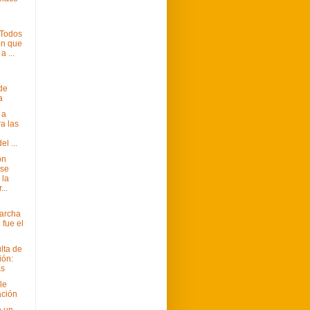
"Todos
on que
a ...
 de
a
 a
a las
el ...
ón
 se
 la
...
Marcha
 fue el
lta de
ión:
as
le
ación
e un