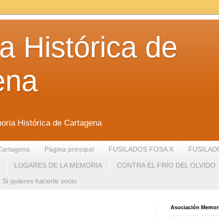
 Histórica de
ena
oria Histórica de Cartagena
Cartagena
Página principal
FUSILADOS FOSA X
FUSILAD
LUGARES DE LA MEMORIA
CONTRA EL FRÍO DEL OLVIDO
Si quieres hacerte socio
Asociación Memori