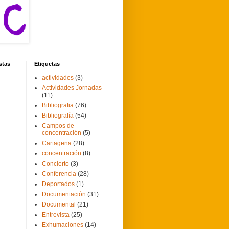
stas
Etiquetas
actividades
(3)
Actividades Jornadas
(11)
Bibliografia
(76)
Bibliografía
(54)
Campos de
concentración
(5)
Cartagena
(28)
concentración
(8)
Concierto
(3)
Conferencia
(28)
Deportados
(1)
Documentación
(31)
Documental
(21)
Entrevista
(25)
Exhumaciones
(14)