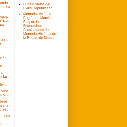
arela
Hijos y Nietos del
 en La
Exilio Republicano
Memoria Histórica
cerca
Región de Murcia.
al PP
Blog de la
ano
Federación de
Asociaciones de
Memoria Histórica de
la Región de Murcia
 en la
e
ción,
e E...
 a
a las
el ...
 Azaña
u sitio
de el
Azaña
greso
al ‘Los
’,