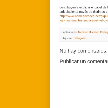
contribuyen a explicar el papel de
articulación a través de distintos c
http://www.nomesevoces.net/gl/publ
los-movimientos-sociales-en-el-pr
Publicado por
Memoria Histórica Carta
Etiquetas:
Bibliografia
No hay comentarios:
Publicar un comenta