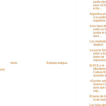
pedía din
para UCD
el fin ...
Argentina p
a la justic
española
A los hijos d
exilio se 
acaba el 
para ...
Los olvidad
Stutthof
La jueza Ser
pidió a E
datos de
represore.
Inicio
Entrada antigua
El PCE y el
Ministerio
tom)
Cultura f
acuerdo d.
«Escribo sob
Guerra Ci
para que 
repi...
El peso de 
el de Isabe
Los hijos del