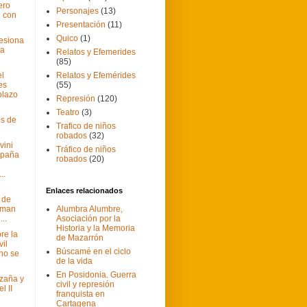
ero
Personajes
(13)
 con
Presentación
(11)
Quico
(1)
resiona
ia
Relatos y Efemerides
(85)
el
Relatos y Efemérides
les
(55)
plazo
Represión
(120)
Teatro
(3)
os de
Trafico de niños
robados
(32)
vini
Tráfico de niños
spaña
robados
(20)
..
Enlaces relacionados
 de
irman
Alumbra Alumbre,
..
Asociación por la
Historia y la Memoria
re la
de Mazarrón
vil
Búscamé en el ciclo
no se
de la vida
En Posidonia. Guerra
Azaña y
civil y represión
l II
franquista en
Cartagena