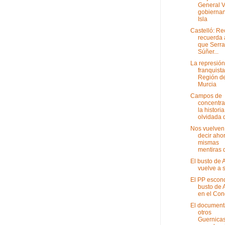
General V
gobiernan
Isla
Castelló: Re
recuerda 
que Serr
Súñer...
La represión
franquista
Región d
Murcia
Campos de
concentra
la historia
olvidada d
Nos vuelven
decir ahor
mismas
mentiras d
El busto de
vuelve a s
El PP escon
busto de 
en el Con
El document
otros
Guernicas