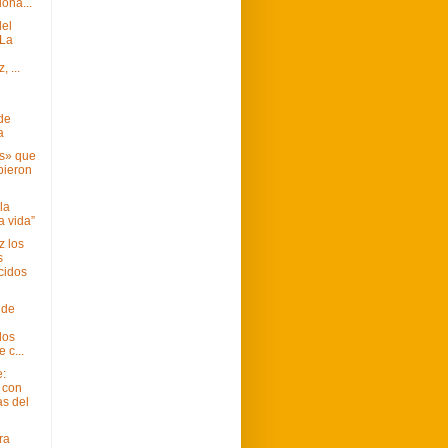
ona...
del
 La
 ...
 de
a
s» que
bieron
la
la vida”
z los
s
cidos
 de
dos
 c...
e:
n con
as del
ra