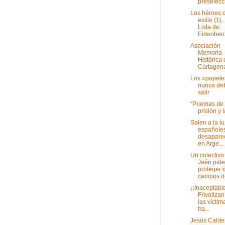
preselecci
Los héroes 
exilio (1).
Lista de
Eidenbenz,
Asociación
Memoria
Histórica
Cartagen
Los «papele
nunca de
salir
“Poemas de 
prisión y 
Salen a la lu
españole
desapare
en Arge...
Un colectivo
Jaén pide
proteger 
campos de
¡¡Inaceptabl
Frivoliza
las víctim
fra...
Jesús Calde