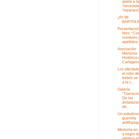
apela a la
“necesida
“reparació
¡AY MI
BARTOLI
Presentación
libro: “Co
nombres 
apellidos. 
Asociación
Memoria
Histórica
Cartagen
Los afectado
el robo d
bebés se
a la c...
Galería
“Transicio
De las
dictaduras
de...
Un estudioso
guerrilla
antifranqu
Memoria en 
y negro d
médico p