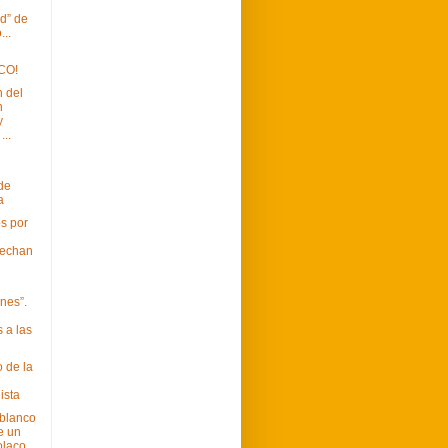
d” de
...
CO!
 del
n
y
...
 de
a
s por
e
 echan
nes”.
 a las
 de la
ista
blanco
e un
olaco