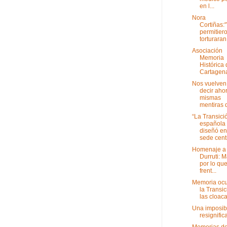
en l...
Nora
Cortiñas:
permitier
torturaran 
Asociación
Memoria
Histórica
Cartagen
Nos vuelven
decir ahor
mismas
mentiras d
“La Transici
española
diseñó en
sede centr
Homenaje a
Durruti: 
por lo que
frent...
Memoria ocu
la Transic
las cloac
Una imposib
resignific
Memorias d