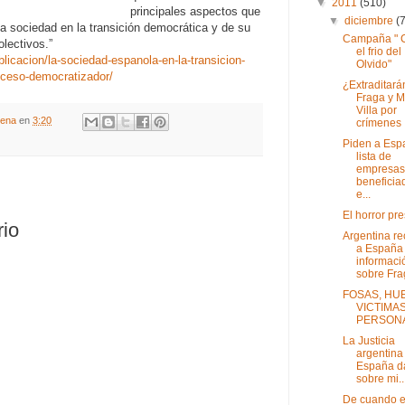
▼
2011
(510)
principales aspectos que
▼
diciembre
(
 la sociedad en la transición democrática y de su
Campaña " 
olectivos.”
el frio del
icacion/la-sociedad-espanola-en-la-transicion-
Olvido"
oceso-democratizador/
¿Extraditará
Fraga y M
Villa por
gena
en
3:20
crímenes .
Piden a Esp
lista de
empresas
beneficia
e...
El horror pr
rio
Argentina r
a España
informaci
sobre Frag
FOSAS, HU
VICTIMAS
PERSON
La Justicia
argentina
España d
sobre mi..
De cuando e