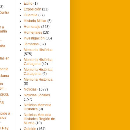
Exilio
(1)
73)
Exposición
(21)
Contra
Guerrilla
(27)
Historia Militar
(5)
Homenaje
(243)
n a
artín
Homenajes
(18)
Investigación
(35)
..
Jornadas
(37)
aña
Memoria Histórica
(575)
das en
Memoria Histórica
Cartagena
(42)
esente
Memoria Histórica
Cartagena.
(6)
eclama
Memoria Histórica.
(8)
ón
a...
Noticias
(1677)
ESOS,
Noticias Locales
,
(157)
AS
Noticias Memoria
Histórica
(9)
 pide a
Noticias Memoria
atos
Histórica Región de
.
Murcia
(10)
l Rey
Opinión
(164)