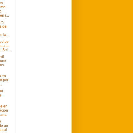
os
omo
o
n (...
 75
s de
 la...
 golpe
tra la
 Sei...
vil
ace
ños
o en
d por
..
al
e
ce en
ación
uana
a
de un
tural