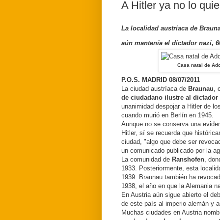
A Hitler ya no lo qui
La localidad austríaca de Brauna
aún mantenía el dictador nazi,
Casa natal de Ado
P.O.S.
MADRID
08/07/2011
La ciudad austríaca de
Braunau
, 
de ciudadano ilustre al dictador
unanimidad despojar a Hitler de lo
cuando murió en Berlín en 1945.
Aunque no se conserva una evidenc
Hitler, sí se recuerda que históri
ciudad, "algo que debe ser revocad
un comunicado publicado por la a
La comunidad de
Ranshofen
, don
1933. Posteriormente, esta locali
1939. Braunau también ha revoca
1938, el año en que la Alemania na
En Austria aún sigue abierto el de
de este país al imperio alemán y 
Muchas ciudades en Austria nombr