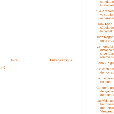
candidato
Rubalcab.
“La Pirenaica
voz de la
esperanz
Frank Ryan, 
cúpula de
la cárcel 
Juan Negrín
en la br
La memoria
histórica 
sirve “par
remover la
Inicio
Entrada antigua
Bono y la gu
tom)
A la caza del
demócrat
La máscara 
religión
Condena un
del golpe 
democrac
Las víctimas
franquis
denuncian
"despreci.