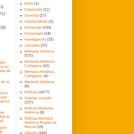
Exilio
(1)
73)
Exposición
(21)
71)
Guerrilla
(27)
Historia Militar
(5)
(30)
Homenaje
(243)
Homenajes
(18)
Investigación
(35)
Jornadas
(37)
Memoria Histórica
(575)
Memoria Histórica
ado:
Cartagena
(42)
smo no
bar de
Memoria Histórica
Cartagena.
(6)
 de la
Memoria Histórica.
(8)
Noticias
(1677)
ice a
 que
Noticias Locales
nunció
(157)
Noticias Memoria
 de
Histórica
(9)
bre la
Noticias Memoria
vil
Histórica Región de
Murcia
(10)
acer,
 El
Opinión
(164)