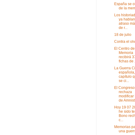
España se o
de la mem
Los historia
ya hablan
atraso má
de r...
18 de julio
Contra el ol
El Centro de
Memoria
recibirá 
fichas de .
La Guerra Ci
española,
capítulo 
se ci...
El Congreso
rechaza
modificar 
de Amnistí
Hoy 19 07 20
he sido te
Bono rec
c...
Memorias p
una guerra