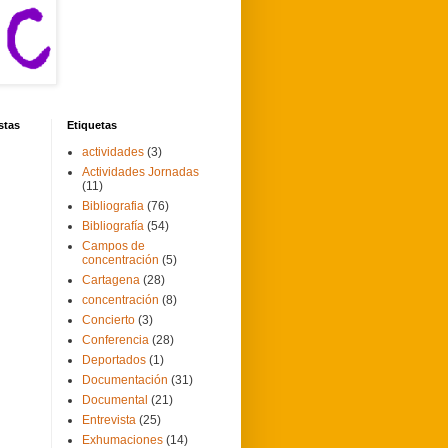
stas
Etiquetas
actividades
(3)
Actividades Jornadas
(11)
Bibliografia
(76)
Bibliografía
(54)
Campos de
concentración
(5)
Cartagena
(28)
concentración
(8)
Concierto
(3)
Conferencia
(28)
Deportados
(1)
Documentación
(31)
Documental
(21)
Entrevista
(25)
Exhumaciones
(14)