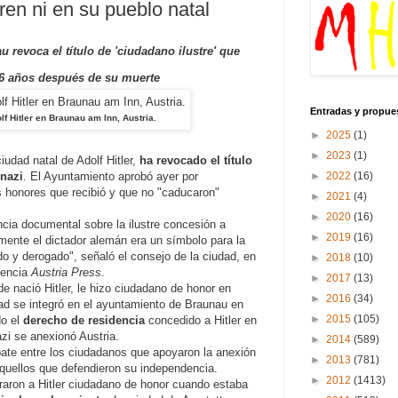
eren ni en su pueblo natal
u revoca el título de 'ciudadano ilustre' que
 66 años después de su muerte
Entradas y propue
lf Hitler en Braunau am Inn, Austria.
►
2025
(1)
►
2023
(1)
ciudad natal de Adolf Hitler,
ha revocado el título
►
2022
(16)
 nazi
. El Ayuntamiento aprobó ayer por
s honores que recibió y que no "caducaron"
►
2021
(4)
►
2020
(16)
ia documental sobre la ilustre concesión a
►
2019
(16)
camente el dictador alemán era un símbolo para la
o y derogado", señaló el consejo de la ciudad, en
►
2018
(10)
gencia
Austria Press
.
►
2017
(13)
de nació Hitler, le hizo ciudadano de honor en
►
2016
(34)
dad se integró en el ayuntamiento de Braunau en
►
2015
(105)
do el
derecho de residencia
concedido a Hitler en
zi se anexionó Austria.
►
2014
(589)
bate entre los ciudadanos que apoyaron la anexión
►
2013
(781)
aquellos que defendieron su independencia.
►
2012
(1413)
aron a Hitler ciudadano de honor cuando estaba