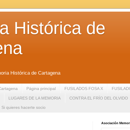
 Histórica de
ena
oria Histórica de Cartagena
Cartagena
Página principal
FUSILADOS FOSA X
FUSILAD
LUGARES DE LA MEMORIA
CONTRA EL FRÍO DEL OLVIDO
Si quieres hacerte socio
Asociación Memori