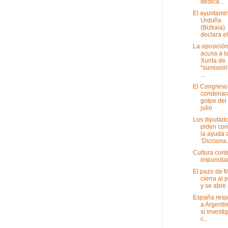
dedica...
El ayuntami
Urduña
(Bizkaia)
declara el
La oposició
acusa a l
Xunta de
"sumisión"
...
El Congreso
condenará
golpe del
julio
Los diputad
piden con
la ayuda 
‘Dicciona.
Cultura contr
impunida
El pazo de 
cierra al 
y se abre 
España res
a Argenti
sí investi
c...