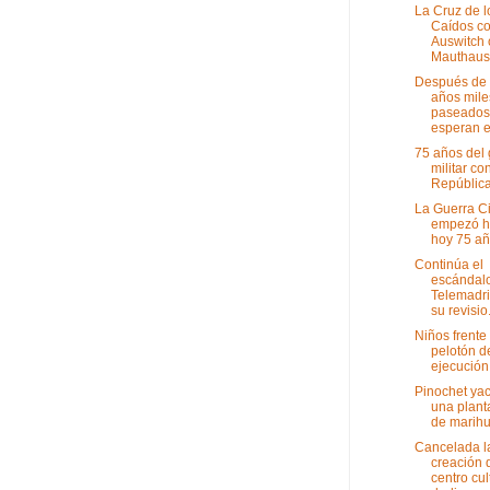
La Cruz de l
Caídos c
Auswitch 
Mauthause
Después de
años mile
paseados
esperan en
75 años del
militar con
República:
La Guerra Ci
empezó h
hoy 75 a
Continúa el
escándal
Telemadri
su revisio.
Niños frente 
pelotón d
ejecución
Pinochet ya
una plant
de marih
Cancelada l
creación 
centro cul