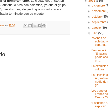
tir el nombramiento
. La ciudad de Amstetten
▼
2011
(510)
o, aunque lo hizo con polémica, ya que el grupo
►
diciembre
(
ty
, se abstuvo, alegando que su voto no era
►
noviembre
(
er había terminado con su muerte.
►
octubre
(45)
►
septiembre
gena
en
11:30
►
agosto
(39)
▼
julio
(56)
75 Años de
soledad y
cobardia
Benjamín Pr
rio
“El fasci
podía aca
un...
La expulsión
cultura
La Fiscalía d
Argentina
nadie de
ge...
Los papeles
Franco so
Guerra Ci
“Escuchar, h
explicar”: