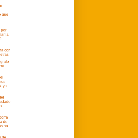
mo
o que
 por
ar la
...
na con
letras
ógrafo
rra
os
nos
: ya
del
estado
io
borra
a de
as no
s de