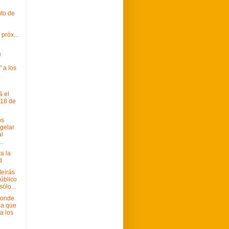
nto de
 próx...
n
a
 a los
 el
 18 de
os
gelar
al
..
a la
d
Meirás
público
sólo...
ponde
na que
ga los