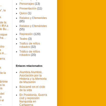
Personajes
(13)
..
Presentación
(11)
”, la
Quico
(1)
a
Relatos y Efemerides
(85)
de la
l IRA a
Relatos y Efemérides
de Bu...
(55)
Represión
(120)
 sigue
echa…
Teatro
(3)
Trafico de niños
sólo
robados
(32)
a
Tráfico de niños
 m...
robados
(20)
erra
Enlaces relacionados
a
Alumbra Alumbre,
de la
Asociación por la
Historia y la Memoria
ánime
de Mazarrón
a la
Búscamé en el ciclo
ia
de la vida
 del
En Posidonia. Guerra
mo
civil y represión
 el
franquista en
..
Cartagena