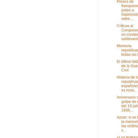
Presos de
franquis
piden a
Gabilond
retire ...
Críticas al
Congreso
no conden
sublevació
Memoria
republica
todas las 
El último fot
de la Gue
Civil
Historia de l
republica
españoles
es hora...
Aniversario 
golpe de 
del 18 jul
1936,...
Aznar: si se 
la memori
las víctim
s...
«Los testigo