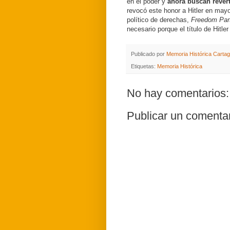
en el poder y
ahora buscan rever
revocó este honor a Hitler en may
político de derechas,
Freedom Par
necesario porque el título de Hitl
Publicado por
Memoria Histórica Carta
Etiquetas:
Memoria Histórica
No hay comentarios:
Publicar un comenta