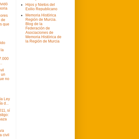
lvidó
Hijos y Nietos del
oria
Exilio Republicano
Memoria Histórica
dores
Región de Murcia.
 de
Blog de la
s que
Federación de
Asociaciones de
Memoria Histórica de
la Región de Murcia
vido
 la
37.000
..
vil
 un
que no
la Ley
a d...
11, sí
stigo:
haza
ara
 civil