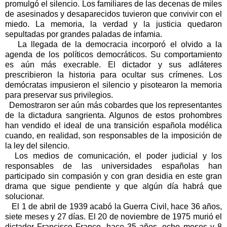
promulgó el silencio. Los familiares de las decenas de miles
de asesinados y desaparecidos tuvieron que convivir con el
miedo. La memoria, la verdad y la justicia quedaron
sepultadas por grandes paladas de infamia.
La llegada de la democracia incorporó el olvido a la
agenda de los políticos democráticos. Su comportamiento
es aún más execrable. El dictador y sus adláteres
prescribieron la historia para ocultar sus crímenes. Los
demócratas impusieron el silencio y pisotearon la memoria
para preservar sus privilegios.
Demostraron ser aún más cobardes que los representantes
de la dictadura sangrienta. Algunos de estos prohombres
han vendido el ideal de una transición española modélica
cuando, en realidad, son responsables de la imposición de
la ley del silencio.
Los medios de comunicación, el poder judicial y los
responsables de las universidades españolas han
participado sin compasión y con gran desidia en este gran
drama que sigue pendiente y que algún día habrá que
solucionar.
El 1 de abril de 1939 acabó la Guerra Civil, hace 36 años,
siete meses y 27 días. El 20 de noviembre de 1975 murió el
dictador Francisco Franco, hace 35 años, ocho meses y 8