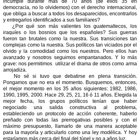
incumple durante más de 70 años (de ellos 35 en
democracia, no lo olvidemos) con el derecho internacional,
que obliga a buscar a todos los desaparecidos, encontrarlos
y entregarlos identificados a sus familiares?
¿Por qué son más valientes los guatemaltecos, los
iraquíes o los bosnios que los españoles? Sus guerras
fueron tan brutales como la nuestra. Sus transiciones tan
complejas como la nuestra. Sus políticos tan viciados por el
olvido y la comodidad como los nuestros. Pero ellos han
avanzado y nosotros seguimos empantanados. Y lo más
grave: nos permitimos utilizar el drama de otros como arma
arrojadiza.
No sé si tuvo que debatirse en plena transición.
Pongamos que no era el momento. Busquemos, entonces,
el mejor momento en los 35 años siguientes: 1982, 1986,
1990, 1995, 2000. Hace 29, 25, 21, 16 ó 11 años. Elegida la
mejor fecha, los grupos políticos tenían que haber
negociado una salida constructiva al problema,
estableciendo un protocolo de acción coherente, haberlo
preñado con todas las prerrogativas posibles y con el
máximo presupuesto, llamarlo de una manera aceptable
para la mayoría y articularlo como una ley modélica. Y hoy
estaríamos más cerca del final del túnel y no a años luz.