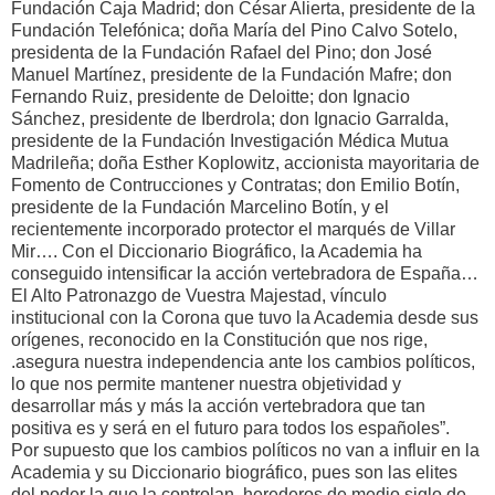
Fundación Caja Madrid; don César Alierta, presidente de la
Fundación Telefónica; doña María del Pino Calvo Sotelo,
presidenta de la Fundación Rafael del Pino; don José
Manuel Martínez, presidente de la Fundación Mafre; don
Fernando Ruiz, presidente de Deloitte; don Ignacio
Sánchez, presidente de Iberdrola; don Ignacio Garralda,
presidente de la Fundación Investigación Médica Mutua
Madrileña; doña Esther Koplowitz, accionista mayoritaria de
Fomento de Contrucciones y Contratas; don Emilio Botín,
presidente de la Fundación Marcelino Botín, y el
recientemente incorporado protector el marqués de Villar
Mir…. Con el Diccionario Biográfico, la Academia ha
conseguido intensificar la acción vertebradora de España…
El Alto Patronazgo de Vuestra Majestad, vínculo
institucional con la Corona que tuvo la Academia desde sus
orígenes, reconocido en la Constitución que nos rige,
.asegura nuestra independencia ante los cambios políticos,
lo que nos permite mantener nuestra objetividad y
desarrollar más y más la acción vertebradora que tan
positiva es y será en el futuro para todos los españoles”.
Por supuesto que los cambios políticos no van a influir en la
Academia y su Diccionario biográfico, pues son las elites
del poder la que la controlan, herederos de medio siglo de