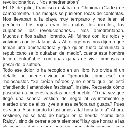
revolucionarios… Nos amedrentaban”
El 18 de julio, Francisco estaba en Chipiona (Cádiz) de
campamento. “Las monjas se pusieron locas de contentas.
Nos llevaban a la playa muy temprano y nos leían el
periódico. Los rojos eran los malos, los incultos, los
culpables, los revolucionarios… Nos amedrentaban.
Muchos niños salían llorando. Allí fuimos con los rojos y
volvimos con los falangistas. Al recogernos, nos dijeron que
tenían una ametralladora y que quien fuera comunista o
republicano se lo quitaban del medio”, cuenta este hombre
lúcido, entrañable, con unas ganas de vivir inmensas a
pesar de lo sufrido.
Todo ese dolor lo ha recogido en un libro. No olvida ni un
detalle, no puede olvidar un “genocidio como ese”, un
“holocausto”. “Se creían héroes y no siento que los esté
ofendiendo llamándoles fascistas”, insiste. Recuerda cómo
paseaban a mujeres rapadas por el pueblo. “O una vez que
llegó una señora vestida de negro al Ayuntamiento y
alardeó uno de ellos: ¿veis a esa señora tan guapa? Pues
es viuda. A su marido lo fusilamos a tal hora tal día”. Ahora,
sostiene, no se trata de hurgar en la herida, “como dice
Rajoy”, sino de cerrarla para siempre: “Hay que honrar a las
víctimas y dejar claro que no eran delincuentes, sólo