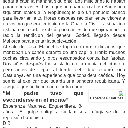
llegar a casa la mañana siguiente. Los milicianos lo habían
parado tres veces, hasta que un guardia civil (en Barcelona
siguieron leales a la República) le dio un pañuelo blanco
para llevar en alto. Horas después recibían entre vítores a
un vecino que era teniente de la Guardia Civil. La situación
estaba controlada, explicó, poco antes de que oyeran por la
radio la rendición del general Goded, llegado desde
Mallorca para alentar la sublevación.
Al salir de casa, Manuel se topó con unos milicianos que
montaban un cañón delante de una capilla. Había muchos
coches circulando y otros estampados contra las farolas.
Dos años después fue alistado en la quinta del biberón,
pero antes de llegar al frente del Ebro recorrió toda
Catalunya, en una experiencia que considera caótica. Hoy
sonríe al explicar que guarda una bandera republicana. Y
asegura que no tiene nada contra nadie.
“Mi padre tuvo que
Esperanza Martínez
esconderse en el monte”
Esperanza Martínez. Exguerrillera. 84
años. El golpe obligó a su familia a refugiarse de la
represión franquista
D.B.