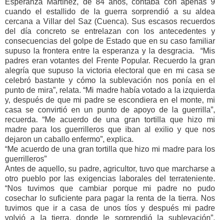
Esperanza Martínez, de 84 años, contaba con apenas 9
cuando el estallido de la guerra sorprendió a su aldea
cercana a Villar del Saz (Cuenca). Sus escasos recuerdos
del día concreto se entrelazan con los antecedentes y
consecuencias del golpe de Estado que en su caso familiar
supuso la frontera entre la esperanza y la desgracia. “Mis
padres eran votantes del Frente Popular. Recuerdo la gran
alegría que supuso la victoria electoral que en mi casa se
celebró bastante y cómo la sublevación nos ponía en el
punto de mira”, relata. “Mi madre había votado a la izquierda
y, después de que mi padre se escondiera en el monte, mi
casa se convirtió en un punto de apoyo de la guerrilla”,
recuerda. “Me acuerdo de una gran tortilla que hizo mi
madre para los guerrilleros que iban al exilio y que nos
dejaron un caballo enfermo”, explica.
“Me acuerdo de una gran tortilla que hizo mi madre para los
guerrilleros”
Antes de aquello, su padre, agricultor, tuvo que marcharse a
otro pueblo por las exigencias laborales del terrateniente.
“Nos tuvimos que cambiar porque mi padre no pudo
cosechar lo suficiente para pagar la renta de la tierra. Nos
tuvimos que ir a casa de unos tíos y después mi padre
volvió a la tierra, donde le sorprendió la sublevación”,