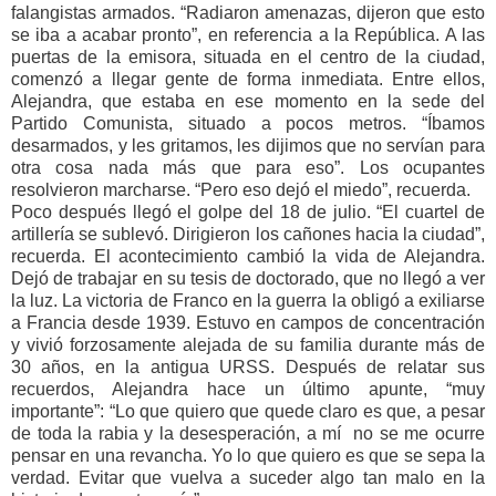
falangistas armados. “Radiaron amenazas, dijeron que esto
se iba a acabar pronto”, en referencia a la República. A las
puertas de la emisora, situada en el centro de la ciudad,
comenzó a llegar gente de forma inmediata. Entre ellos,
Alejandra, que estaba en ese momento en la sede del
Partido Comunista, situado a pocos metros. “Íbamos
desarmados, y les gritamos, les dijimos que no servían para
otra cosa nada más que para eso”. Los ocupantes
resolvieron marcharse. “Pero eso dejó el miedo”, recuerda.
Poco después llegó el golpe del 18 de julio. “El cuartel de
artillería se sublevó. Dirigieron los cañones hacia la ciudad”,
recuerda. El acontecimiento cambió la vida de Alejandra.
Dejó de trabajar en su tesis de doctorado, que no llegó a ver
la luz. La victoria de Franco en la guerra la obligó a exiliarse
a Francia desde 1939. Estuvo en campos de concentración
y vivió forzosamente alejada de su familia durante más de
30 años, en la antigua URSS. Después de relatar sus
recuerdos, Alejandra hace un último apunte, “muy
importante”: “Lo que quiero que quede claro es que, a pesar
de toda la rabia y la desesperación, a mí no se me ocurre
pensar en una revancha. Yo lo que quiero es que se sepa la
verdad. Evitar que vuelva a suceder algo tan malo en la