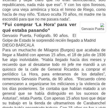
republicanos, nada más que eso”. Y con los ojos llorosos,
coge una vieja armónica y toca el himno de Riego, como
hacía de muy niño. “Estuvo oculta 70 años, mi madre me la
escondió para que no me pasara nada”.
“Fui comprar ‘La Hora’ para ver
Gervasio Puerta
qué estaba pasando”
Gervasio Puerta. Fotógrafo. 90 años. El
Golpe de Estado le sorprendió recién llegado a Madrid
DIEGO BARCALA
Para un muchacho de Milagros (Burgos) que acababa de
llegar a Madrid con apenas 15 años, el 18 de julio de 1936
fue algo inolvidable. “Había llegado hacía dos meses y
recuerdo que al desatarse todo mi jefe me mandó a un
quiosco de la calle de General Ricardos a comprar el
periódico La Hora, para enterarnos de los detalles”,
rememora Gervasio Puerta, de 90 años. “Recuerdo cómo
comenzaron a organizarse los milicianos y la violencia de
los días posteriores. Se contaba que habían matado a un
general que se había distinguido en los sucesos de
Asturias”, relata Puerta. Con apenas 15 años tuvo que dejar
su trabajo en la tienda de ultramarinos de Carabanchel
donde había encontrado trabajo. Con 15 años se fue a vivir