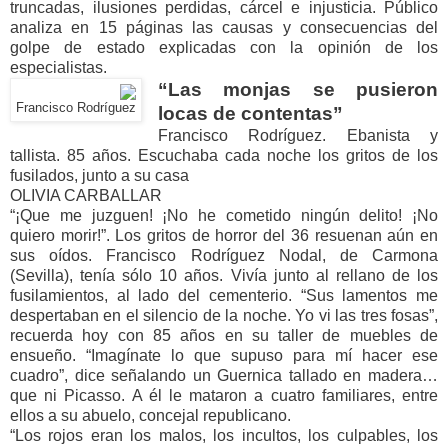
truncadas, ilusiones perdidas, cárcel e injusticia. Público
analiza en 15 páginas las causas y consecuencias del
golpe de estado explicadas con la opinión de los
especialistas.
“Las monjas se pusieron
Francisco Rodríguez
locas de contentas”
Francisco Rodríguez. Ebanista y
tallista. 85 años. Escuchaba cada noche los gritos de los
fusilados, junto a su casa
OLIVIA CARBALLAR
“¡Que me juzguen! ¡No he cometido ningún delito! ¡No
quiero morir!”. Los gritos de horror del 36 resuenan aún en
sus oídos. Francisco Rodríguez Nodal, de Carmona
(Sevilla), tenía sólo 10 años. Vivía junto al rellano de los
fusilamientos, al lado del cementerio. “Sus lamentos me
despertaban en el silencio de la noche. Yo vi las tres fosas”,
recuerda hoy con 85 años en su taller de muebles de
ensueño. “Imagínate lo que supuso para mí hacer ese
cuadro”, dice señalando un Guernica tallado en madera…
que ni Picasso. A él le mataron a cuatro familiares, entre
ellos a su abuelo, concejal republicano.
“Los rojos eran los malos, los incultos, los culpables, los