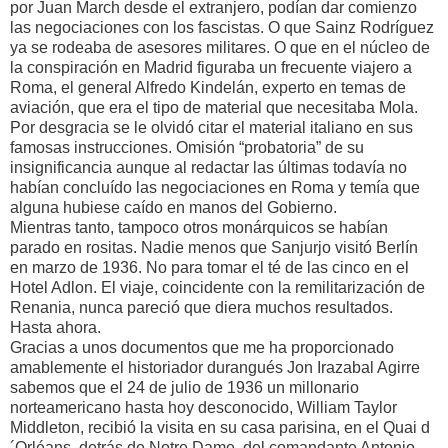
por Juan March desde el extranjero, podían dar comienzo
las negociaciones con los fascistas. O que Sainz Rodríguez
ya se rodeaba de asesores militares. O que en el núcleo de
la conspiración en Madrid figuraba un frecuente viajero a
Roma, el general Alfredo Kindelán, experto en temas de
aviación, que era el tipo de material que necesitaba Mola.
Por desgracia se le olvidó citar el material italiano en sus
famosas instrucciones. Omisión “probatoria” de su
insignificancia aunque al redactar las últimas todavía no
habían concluído las negociaciones en Roma y temía que
alguna hubiese caído en manos del Gobierno.
Mientras tanto, tampoco otros monárquicos se habían
parado en rositas. Nadie menos que Sanjurjo visitó Berlín
en marzo de 1936. No para tomar el té de las cinco en el
Hotel Adlon. El viaje, coincidente con la remilitarización de
Renania, nunca pareció que diera muchos resultados.
Hasta ahora.
Gracias a unos documentos que me ha proporcionado
amablemente el historiador durangués Jon Irazabal Agirre
sabemos que el 24 de julio de 1936 un millonario
norteamericano hasta hoy desconocido, William Taylor
Middleton, recibió la visita en su casa parisina, en el Quai d
´Orléans, detrás de Notre Dame, del comandante Antonio