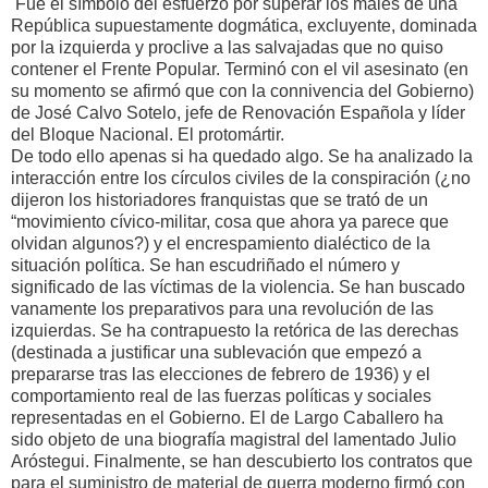
Fue el símbolo del esfuerzo por superar los males de una
República supuestamente dogmática, excluyente, dominada
por la izquierda y proclive a las salvajadas que no quiso
contener el Frente Popular. Terminó con el vil asesinato (en
su momento se afirmó que con la connivencia del Gobierno)
de José Calvo Sotelo, jefe de Renovación Española y líder
del Bloque Nacional. El protomártir.
De todo ello apenas si ha quedado algo. Se ha analizado la
interacción entre los círculos civiles de la conspiración (¿no
dijeron los historiadores franquistas que se trató de un
“movimiento cívico-militar, cosa que ahora ya parece que
olvidan algunos?) y el encrespamiento dialéctico de la
situación política. Se han escudriñado el número y
significado de las víctimas de la violencia. Se han buscado
vanamente los preparativos para una revolución de las
izquierdas. Se ha contrapuesto la retórica de las derechas
(destinada a justificar una sublevación que empezó a
prepararse tras las elecciones de febrero de 1936) y el
comportamiento real de las fuerzas políticas y sociales
representadas en el Gobierno. El de Largo Caballero ha
sido objeto de una biografía magistral del lamentado Julio
Aróstegui. Finalmente, se han descubierto los contratos que
para el suministro de material de guerra moderno firmó con