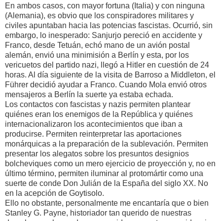
En ambos casos, con mayor fortuna (Italia) y con ninguna
(Alemania), es obvio que los conspiradores militares y
civiles apuntaban hacia las potencias fascistas. Ocurrió, sin
embargo, lo inesperado: Sanjurjo pereció en accidente y
Franco, desde Tetuán, echó mano de un avión postal
alemán, envió una minimisión a Berlín y esta, por los
vericuetos del partido nazi, llegó a Hitler en cuestión de 24
horas. Al día siguiente de la visita de Barroso a Middleton, el
Führer decidió ayudar a Franco. Cuando Mola envió otros
mensajeros a Berlín la suerte ya estaba echada.
Los contactos con fascistas y nazis permiten plantear
quiénes eran los enemigos de la República y quiénes
internacionalizaron los acontecimientos que iban a
producirse. Permiten reinterpretar las aportaciones
monárquicas a la preparación de la sublevación. Permiten
presentar los alegatos sobre los presuntos designios
bolcheviques como un mero ejercicio de proyección y, no en
último término, permiten iluminar al protomártir como una
suerte de conde Don Julián de la España del siglo XX. No
en la acepción de Goytisolo.
Ello no obstante, personalmente me encantaría que o bien
Stanley G. Payne, historiador tan querido de nuestras