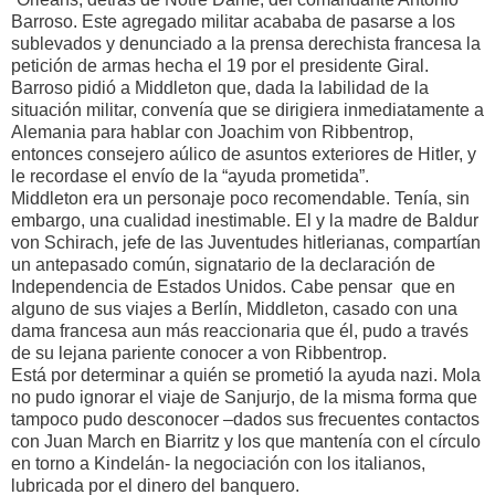
Barroso. Este agregado militar acababa de pasarse a los
sublevados y denunciado a la prensa derechista francesa la
petición de armas hecha el 19 por el presidente Giral.
Barroso pidió a Middleton que, dada la labilidad de la
situación militar, convenía que se dirigiera inmediatamente a
Alemania para hablar con Joachim von Ribbentrop,
entonces consejero aúlico de asuntos exteriores de Hitler, y
le recordase el envío de la “ayuda prometida”.
Middleton era un personaje poco recomendable. Tenía, sin
embargo, una cualidad inestimable. El y la madre de Baldur
von Schirach, jefe de las Juventudes hitlerianas, compartían
un antepasado común, signatario de la declaración de
Independencia de Estados Unidos. Cabe pensar que en
alguno de sus viajes a Berlín, Middleton, casado con una
dama francesa aun más reaccionaria que él, pudo a través
de su lejana pariente conocer a von Ribbentrop.
Está por determinar a quién se prometió la ayuda nazi. Mola
no pudo ignorar el viaje de Sanjurjo, de la misma forma que
tampoco pudo desconocer –dados sus frecuentes contactos
con Juan March en Biarritz y los que mantenía con el círculo
en torno a Kindelán- la negociación con los italianos,
lubricada por el dinero del banquero.