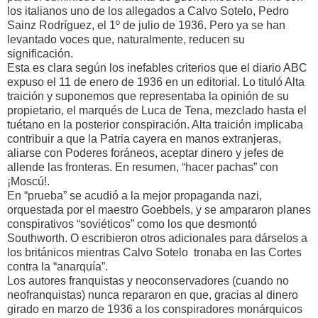
los italianos uno de los allegados a Calvo Sotelo, Pedro
Sainz Rodríguez, el 1º de julio de 1936. Pero ya se han
levantado voces que, naturalmente, reducen su
significación.
Esta es clara según los inefables criterios que el diario ABC
expuso el 11 de enero de 1936 en un editorial. Lo tituló Alta
traición y suponemos que representaba la opinión de su
propietario, el marqués de Luca de Tena, mezclado hasta el
tuétano en la posterior conspiración. Alta traición implicaba
contribuir a que la Patria cayera en manos extranjeras,
aliarse con Poderes foráneos, aceptar dinero y jefes de
allende las fronteras. En resumen, “hacer pachas” con
¡Moscú!.
En “prueba” se acudió a la mejor propaganda nazi,
orquestada por el maestro Goebbels, y se ampararon planes
conspirativos “soviéticos” como los que desmontó
Southworth. O escribieron otros adicionales para dárselos a
los británicos mientras Calvo Sotelo tronaba en las Cortes
contra la “anarquía”.
Los autores franquistas y neoconservadores (cuando no
neofranquistas) nunca repararon en que, gracias al dinero
girado en marzo de 1936 a los conspiradores monárquicos