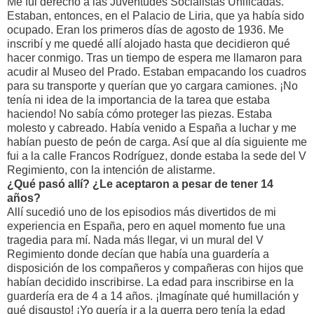
Me fui derecho a las Juventudes Socialistas Unificadas.
Estaban, entonces, en el Palacio de Liria, que ya había sido
ocupado. Eran los primeros días de agosto de 1936. Me
inscribí y me quedé allí alojado hasta que decidieron qué
hacer conmigo. Tras un tiempo de espera me llamaron para
acudir al Museo del Prado. Estaban empacando los cuadros
para su transporte y querían que yo cargara camiones. ¡No
tenía ni idea de la importancia de la tarea que estaba
haciendo! No sabía cómo proteger las piezas. Estaba
molesto y cabreado. Había venido a España a luchar y me
habían puesto de peón de carga. Así que al día siguiente me
fui a la calle Francos Rodríguez, donde estaba la sede del V
Regimiento, con la intención de alistarme.
¿Qué pasó allí? ¿Le aceptaron a pesar de tener 14
años?
Allí sucedió uno de los episodios más divertidos de mi
experiencia en España, pero en aquel momento fue una
tragedia para mí. Nada más llegar, vi un mural del V
Regimiento donde decían que había una guardería a
disposición de los compañeros y compañeras con hijos que
habían decidido inscribirse. La edad para inscribirse en la
guardería era de 4 a 14 años. ¡Imagínate qué humillación y
qué disgusto! ¡Yo quería ir a la guerra pero tenía la edad