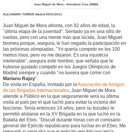
Juan Miguel de Mora.
- Almudena Cros (ABBI)
ALEJANDRO TORRÚS
Madrid
05/01/2014
Juan Miguel de Mora afronta, con 92 años de edad, la
"última etapa de la juventud". Sentado ya en una silla de
ruedas, pero con una mente más que lúcida, Juan Miguel
bromea porque, asegura, le han negado la participación en
las próximas olimpiadas. "Yo quería competir en los 100
metros lisos, pero no me dejaron. Es una injusticia
intolerable", asegura este hombre, que señala que le
hubiese gustado competir en los Juegos Olímpicos de
Madrid siempre y cuando "no tuviera que correr con
Mariano Rajoy
".
De visita en España, invitado por la
Asociación de Amigos
de las Brigadas Internacionales
, Juan Miguel de Mora
atiende a
Público
en la que seguramente será su última
visita al país por el que luchó para evitar la victoria del
fascismo. Tenía entonces 14 años, pero su tozudez le
permitió alistarse en la XV Brigada en la que luchó en la
Batalla del Ebro. "Discutí durante horas con el comisario
general del Ejército republicano para luchar en el Ebro. Me
preguntó si pensaba que el ejército republicano tenía