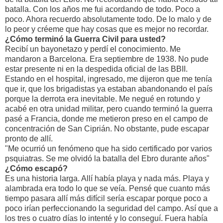
batalla. Con los años me fui acordando de todo. Poco a
poco. Ahora recuerdo absolutamente todo. De lo malo y de
lo peor y créeme que hay cosas que es mejor no recordar.
¿Cómo terminó la Guerra Civil para usted?
Recibí un bayonetazo y perdí el conocimiento. Me
mandaron a Barcelona. Era septiembre de 1938. No pude
estar presente ni en la despedida oficial de las BBII.
Estando en el hospital, ingresado, me dijeron que me tenía
que ir, que los brigadistas ya estaban abandonando el país
porque la derrota era inevitable. Me negué en rotundo y
acabé en otra unidad militar, pero cuando terminó la guerra
pasé a Francia, donde me metieron preso en el campo de
concentración de San Ciprián. No obstante, pude escapar
pronto de allí.
"Me ocurrió un fenómeno que ha sido certificado por varios
psquiatras. Se me olvidó la batalla del Ebro durante años"
¿Cómo escapó?
Es una historia larga. Allí había playa y nada más. Playa y
alambrada era todo lo que se veía. Pensé que cuanto más
tiempo pasara allí más difícil sería escapar porque poco a
poco irían perfeccionando la seguridad del campo. Así que a
los tres o cuatro días lo intenté y lo conseguí. Fuera había