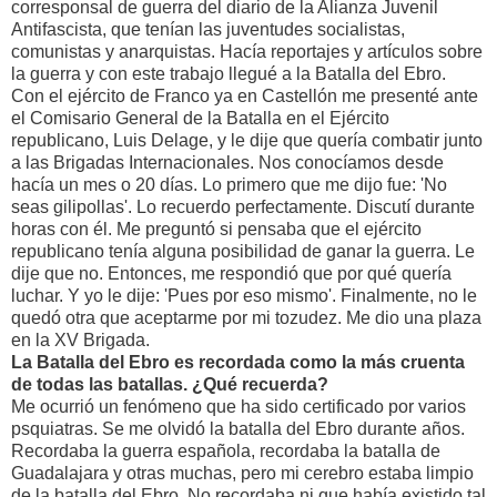
corresponsal de guerra del diario de la Alianza Juvenil
Antifascista, que tenían las juventudes socialistas,
comunistas y anarquistas. Hacía reportajes y artículos sobre
la guerra y con este trabajo llegué a la Batalla del Ebro.
Con el ejército de Franco ya en Castellón me presenté ante
el Comisario General de la Batalla en el Ejército
republicano, Luis Delage, y le dije que quería combatir junto
a las Brigadas Internacionales. Nos conocíamos desde
hacía un mes o 20 días. Lo primero que me dijo fue: 'No
seas gilipollas'. Lo recuerdo perfectamente. Discutí durante
horas con él. Me preguntó si pensaba que el ejército
republicano tenía alguna posibilidad de ganar la guerra. Le
dije que no. Entonces, me respondió que por qué quería
luchar. Y yo le dije: 'Pues por eso mismo'. Finalmente, no le
quedó otra que aceptarme por mi tozudez. Me dio una plaza
en la XV Brigada.
La Batalla del Ebro es recordada como la más cruenta
de todas las batallas. ¿Qué recuerda?
Me ocurrió un fenómeno que ha sido certificado por varios
psquiatras. Se me olvidó la batalla del Ebro durante años.
Recordaba la guerra española, recordaba la batalla de
Guadalajara y otras muchas, pero mi cerebro estaba limpio
de la batalla del Ebro. No recordaba ni que había existido tal