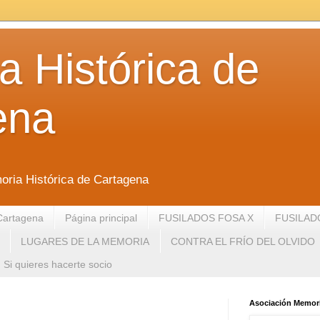
 Histórica de
ena
oria Histórica de Cartagena
Cartagena
Página principal
FUSILADOS FOSA X
FUSILAD
LUGARES DE LA MEMORIA
CONTRA EL FRÍO DEL OLVIDO
Si quieres hacerte socio
Asociación Memori