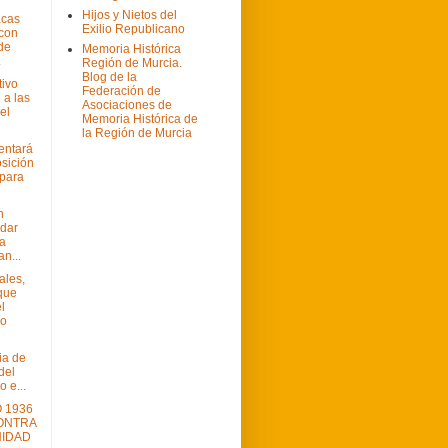
Hijos y Nietos del
acas
Exilio Republicano
 con
de
Memoria Histórica
.
Región de Murcia.
Blog de la
tivo
Federación de
a las
Asociaciones de
el
Memoria Histórica de
la Región de Murcia
entará
sición
 para
n
 dar
 a
n...
les,
que
l
mo
ia de
del
 e...
O 1936
CONTRA
NIDAD