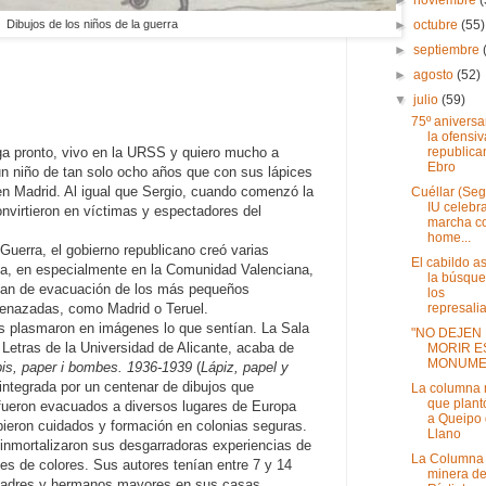
►
octubre
(55)
Dibujos de los niños de la guerra
►
septiembre
►
agosto
(52)
▼
julio
(59)
75º aniversa
la ofensiv
republica
ga pronto, vivo en la URSS y quiero mucho a
Ebro
un niño de tan solo ocho años que con sus lápices
en Madrid. Al igual que Sergio, cuando comenzó la
Cuéllar (Seg
IU celebr
onvirtieron en víctimas y espectadores del
marcha c
home...
 Guerra, el gobierno republicano creó varias
El cabildo 
dia, en especialmente en la Comunidad Valenciana,
la búsqu
plan de evacuación de los más pequeños
los
represalia
enazadas, como Madrid o Teruel.
as plasmaron en imágenes lo que sentían. La Sala
"NO DEJEN
y Letras de la Universidad de Alicante, acaba de
MORIR E
MONUME
pis, paper i bombes. 1936-1939
(
Lápiz, papel y
integrada por un centenar de dibujos que
La columna 
que plant
 fueron evacuados a diversos lugares de Europa
a Queipo
ibieron cuidados y formación en colonias seguras.
Llano
inmortalizaron sus desgarradoras experiencias de
La Columna
ces de colores. Sus autores tenían entre 7 y 14
minera d
 padres y hermanos mayores en sus casas