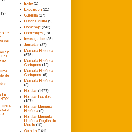
Exilio
(1)
Exposición
(21)
(43)
Guerrilla
(27)
Historia Militar
(5)
Homenaje
(243)
rio de
Homenajes
(18)
a
Investigación
(35)
na del
Jornadas
(37)
Memoria Histórica
ovia):
(575)
a una
omo
Memoria Histórica
Cartagena
(42)
Memoria Histórica
asume
Cartagena.
(6)
eda de
Memoria Histórica.
dos ...
(8)
Noticias
(1677)
STE
Noticias Locales
NTO"
(157)
minera
Noticias Memoria
ó cara
Histórica
(9)
 de
Noticias Memoria
Histórica Región de
Murcia
(10)
e
Opinión
(164)