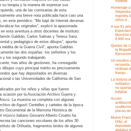
Ríotinto
ue su terapia y la manera de expresar sus
Homenaje a
zquierdo, una de las comisarias de esta
Alejandra
isamente una breve nota publicada hace casi una
maestra d
niños d...
, en este periódico. “Me bajé de Internet decenas
ocalizar los originales”, explicó la apasionada
A sus 91 año
Expectac
en esta aventura a otros docentes de instituto:
Morchón 
Ramón Galdrán, Carlos Salinas y Teresa Sanz.
6.900 eur.
mental y pedagógico de estos dibujos”, apunta
Queipo de L
inédita de la Guerra Civil”, apunta Galdrán.
la Brigadi
camente las dos españas: los señoritos y los
Ejecucio
 y los segundo trabajando.
Un emotivo 
licante, tras años de gestiones, ha conseguido
recuerda 
s dibujos cuyo principal mérito es precisamente
víctimas d
franqu...
 fondos que hay depositados en diversas
acional o las Universidades de California de San
La historia d
soldados
no quería
alizados por los niños y niñas que fueron
batallar
a ocasión por la Asociación Archivo Guerra y
Acción
 Moscú. La muestra se completa con algunas
antifascis
archivo de Agustí Centelles y carteles de la época
sustitució
tro Documental de la Memoria Histórica de
placas de l
el músico italiano Giovanni Alberto Croatto ha
Muere Franc
ecrea las canciones escolares de los años 30
Ortiz, el
deportad
stituto de Orihuela, fragmentos leídos de algunos
andaluz qu