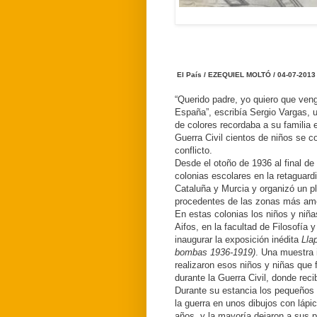
El País / EZEQUIEL MOLTÓ / 04-07-2013
“Querido padre, yo quiero que ven
España”, escribía Sergio Vargas, 
de colores recordaba a su familia 
Guerra Civil cientos de niños se c
conflicto.
Desde el otoño de 1936 al final de
colonias escolares en la retaguar
Cataluña y Murcia y organizó un 
procedentes de las zonas más am
En estas colonias los niños y niñ
Aifos, en la facultad de Filosofía 
inaugurar la exposición inédita
Lla
bombas
1936-1919)
. Una muestra 
realizaron esos niños y niñas que
durante la Guerra Civil, donde rec
Durante su estancia los pequeños 
la guerra en unos dibujos con lápi
años, y la mayoría dejaron a sus