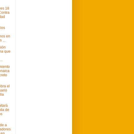
ves 18
Contra
dad
los
nos en
 ...
sión
na que
..
miento
enaica
creto
bra el
sario
lla
itará
eda de
os
de a
iadores
 en