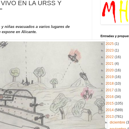
 VIVO EN LA URSS Y
"
 y niñas evacuados a varios lugares de
e expone en Alicante.
Entradas y propue
►
2025
(1)
►
2023
(1)
►
2022
(16)
►
2021
(4)
►
2020
(16)
►
2019
(16)
►
2018
(10)
►
2017
(13)
►
2016
(34)
►
2015
(105)
►
2014
(589)
▼
2013
(781)
►
diciembre
(
►
noviembre
(