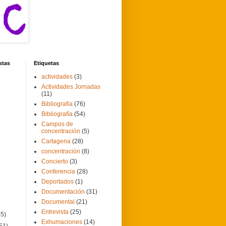
stas
Etiquetas
actividades
(3)
Actividades Jornadas
(11)
Bibliografia
(76)
Bibliografía
(54)
Campos de
concentración
(5)
Cartagena
(28)
concentración
(8)
Concierto
(3)
Conferencia
(28)
Deportados
(1)
Documentación
(31)
Documental
(21)
Entrevista
(25)
35)
Exhumaciones
(14)
51)