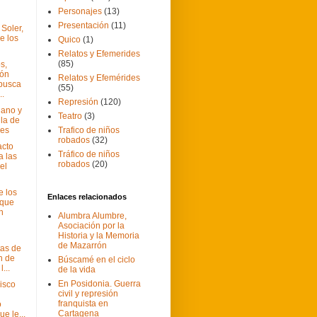
Personajes
(13)
Presentación
(11)
 Soler,
e los
Quico
(1)
Relatos y Efemerides
(85)
s,
ión
Relatos y Efemérides
busca
(55)
..
Represión
(120)
lano y
Teatro
(3)
lla de
nes
Trafico de niños
robados
(32)
acto
Tráfico de niños
a las
robados
(20)
el
e los
Enlaces relacionados
 que
n
Alumbra Alumbre,
Asociación por la
Historia y la Memoria
de Mazarrón
tas de
n de
Búscamé en el ciclo
...
de la vida
En Posidonia. Guerra
isco
civil y represión
franquista en
o
Cartagena
e le...