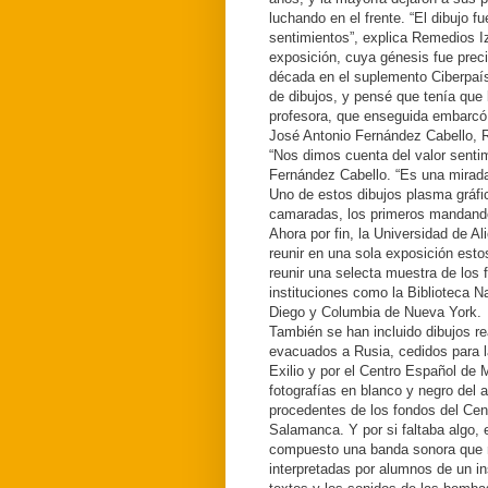
luchando en el frente. “El dibujo f
sentimientos”, explica Remedios I
exposición, cuya génesis fue prec
década en el suplemento Ciberpaís
de dibujos, y pensé que tenía que l
profesora, que enseguida embarcó 
José Antonio Fernández Cabello, 
“Nos dimos cuenta del valor senti
Fernández Cabello. “Es una mirada 
Uno de estos dibujos plasma gráfi
camaradas, los primeros mandando
Ahora por fin, la Universidad de A
reunir en una sola exposición esto
reunir una selecta muestra de los
instituciones como la Biblioteca N
Diego y Columbia de Nueva York.
También se han incluido dibujos re
evacuados a Rusia, cedidos para l
Exilio y por el Centro Español de
fotografías en blanco y negro del 
procedentes de los fondos del Cen
Salamanca. Y por si faltaba algo, 
compuesto una banda sonora que r
interpretadas por alumnos de un in