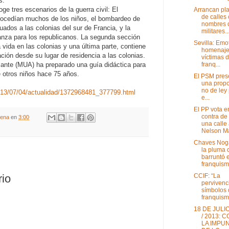
s.
ge tres escenarios de la guerra civil: El
Arrancan pl
de calles
ocedían muchos de los niños, el bombardeo de
nombres 
uados a las colonias del sur de Francia, y la
militares..
anza para los republicanos. La segunda sección
Sevilla: Emo
 vida en las colonias y una última parte, contiene
homenaje 
ción desde su lugar de residencia a las colonias.
víctimas d
franq...
cante (MUA) ha preparado una guía didáctica para
e otros niños hace 75 años.
El PSM pres
una propo
no de ley
/2013/07/04/actualidad/1372968481_377799.html
e...
El PP vota e
contra de
gena
en
3:00
una calle
Nelson Ma
Chaves Noga
la pluma 
barruntó e
franquis
CCIF: “La
rio
pervivenc
símbolos 
franquismo
18 DE JULI
/ 2013: 
LA IMPU