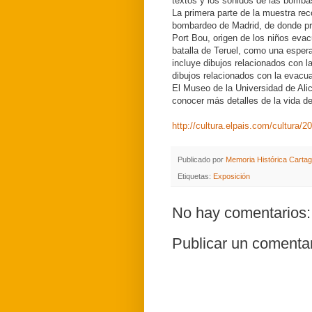
textos y los sonidos de las bomba
La primera parte de la muestra reco
bombardeo de Madrid, de donde pr
Port Bou, origen de los niños evac
batalla de Teruel, como una esper
incluye dibujos relacionados con la
dibujos relacionados con la evacua
El Museo de la Universidad de Ali
conocer más detalles de la vida d
http://cultura.elpais.com/cultura
Publicado por
Memoria Histórica Carta
Etiquetas:
Exposición
No hay comentarios:
Publicar un comenta