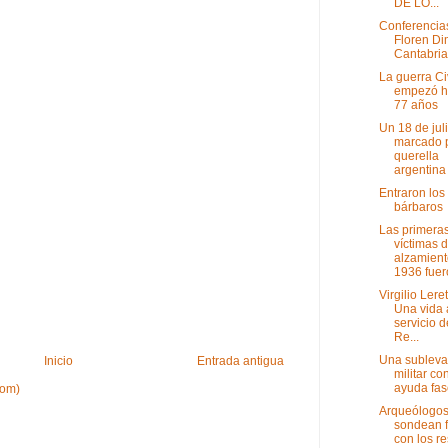
DE LO...
Conferencia
Floren Di
Cantabria
La guerra Ci
empezó h
77 años
Un 18 de jul
marcado p
querella
argentina 
Entraron los
bárbaros
Las primera
víctimas d
alzamient
1936 fuero
Virgilio Lere
Una vida 
servicio d
Re...
Una subleva
Inicio
Entrada antigua
militar co
ayuda fas
tom)
Arqueólogo
sondean 
con los re