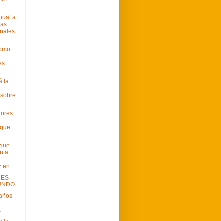
nual a
das
onales
como
es
á la
 sobre
dores
 que
.
 que
n a
en ...
RES
UNDO
años
a
 la