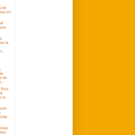
s de
mas en
vil
ace
io
or la
c...
s
el
o de
...
t Ruiz.
al
e la
ción
n
cista
s
fosas
stos