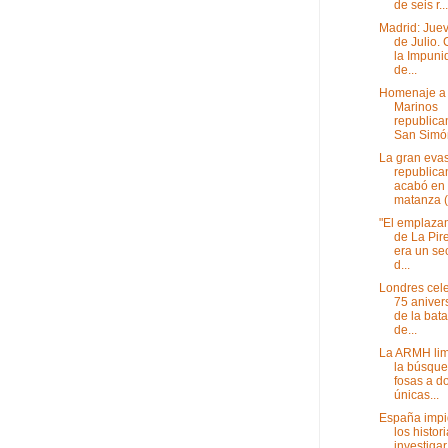
de seis r...
Madrid: Jue
de Julio. 
la Impuni
de...
Homenaje a 
Marinos
republica
San Simón
La gran eva
republica
acabó en
matanza (.
"El emplaza
de La Pir
era un se
d...
Londres cele
75 aniver
de la bata
de...
La ARMH lim
la búsqu
fosas a d
únicas...
España impi
los histor
investigar