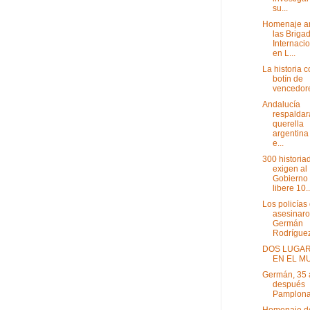
su...
Homenaje a
las Briga
Internaci
en L...
La historia 
botín de
vencedor
Andalucía
respaldar
querella
argentina
e...
300 historia
exigen al
Gobierno
libere 10..
Los policías
asesinaro
Germán
Rodríguez 
DOS LUGA
EN EL M
Germán, 35 
después
Pamplon
Homenaje de