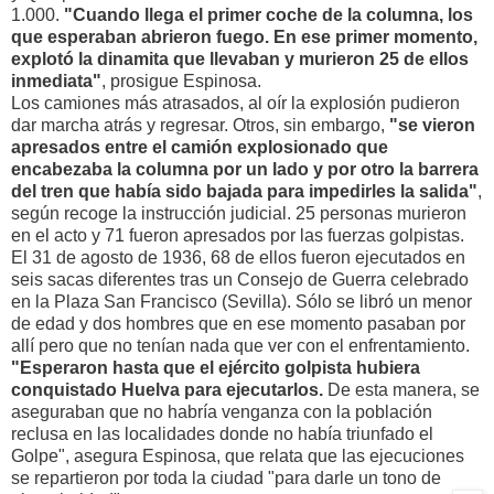
1.000.
"Cuando llega el primer coche de la columna, los
que esperaban abrieron fuego. En ese primer momento,
explotó la dinamita que llevaban y murieron 25 de ellos
inmediata"
, prosigue Espinosa.
Los camiones más atrasados, al oír la explosión pudieron
dar marcha atrás y regresar. Otros, sin embargo,
"se vieron
apresados entre el camión explosionado que
encabezaba la columna por un lado y por otro la barrera
del tren que había sido bajada para impedirles la salida"
,
según recoge la instrucción judicial. 25 personas murieron
en el acto y 71 fueron apresados por las fuerzas golpistas.
El 31 de agosto de 1936, 68 de ellos fueron ejecutados en
seis sacas diferentes tras un Consejo de Guerra celebrado
en la Plaza San Francisco (Sevilla). Sólo se libró un menor
de edad y dos hombres que en ese momento pasaban por
allí pero que no tenían nada que ver con el enfrentamiento.
"Esperaron hasta que el ejército golpista hubiera
conquistado Huelva para ejecutarlos.
De esta manera, se
aseguraban que no habría venganza con la población
reclusa en las localidades donde no había triunfado el
Golpe", asegura Espinosa, que relata que las ejecuciones
se repartieron por toda la ciudad "para darle un tono de