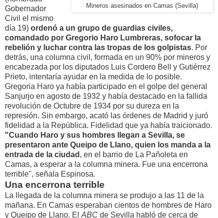
Mineros asesinados en Camas (Sevilla)
Gobernador
Civil el mismo
día 19)
ordenó a un grupo de guardias civiles,
comandado por Gregorio Haro Lumbreras, sofocar la
rebelión y luchar contra las tropas de los golpistas
. Por
detrás, una columna civil, formada en un 90% por mineros y
encabezada por los diputados Luis Cordero Bell y Gutiérrez
Prieto, intentaría ayudar en la medida de lo posible.
Gregoria Haro ya había participado en el golpe del general
Sanjurjo en agosto de 1932 y había destacado en la fallida
revolución de Octubre de 1934 por su dureza en la
represión. Sin embargo, acató las órdenes de Madrid y juró
fidelidad a la República. Fidelidad que ya había traicionado.
"Cuando Haro y sus hombres llegan a Sevilla, se
presentaron ante Queipo de Llano, quien los manda a la
entrada de la ciudad
, en el barrio de La Pañoleta en
Camas, a esperar a la columna minera. Fue una encerrona
terrible", señala Espinosa.
Una encerrona terrible
La llegada de la columna minera se produjo a las 11 de la
mañana. En Camas esperaban cientos de hombres de Haro
y Queipo de Llano. El
ABC
de Sevilla habló de cerca de