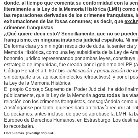
donde, al tiempo que comenta su conformidad con la sent
literalmente a la Ley de la Memoria Histórica (LMH) como 
las reparaciones derivadas de los crímenes franquistas, 
exhumaciones de las fosas comunes; es decir, que
excluy
crímenes franquistas.
¿Qué quiere decir esto? Sencillamente, que no se pueden
franquismo, en ninguna instancia judicial española. Ni m
De forma clara y sin ningún resquicio de duda, la sentencia y
Memoria Histórica, como una ley subsidiaria de la Ley de Amni
bonomio jurídico representando por ambas leyes, constituye 
estrategia de impunidad, fue creada por el gobierno del PP (al
Código Penal el art. 607.bis -
calificación y penalización de 
sin otorgarle a su aplicación efectos retroactivos), y por el po
la Ley de la Memoria Histórica.
El propio Consejo Supremo del Poder Judicial, ha sido final
públicamente, que la Ley de la Memoria
agota todas las vías
relación con los crímenes franquistas, consagrándola como un
Absténganse por tanto, quienes barajan todavía recurrir al Tr
Lo decíamos, antes incluso, de que se aprobase la LMH: la bat
Europeo de Derechos Humanos, en Estrasburgo. Los destina
lo recordarán.
Floren Dimas. (Investigador) AGE