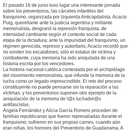
El pasado 16 de junio tuvo lugar una interesante jornada
sobre los preventorios, las cárceles infantiles del
franquismo, organizada por Izquierda Anticapitalista. Acacio
Puig, querellante ante la justicia argentina y militante
memorialista, desgranó la represión franquista, de
intensidad cambiante según el contexto social de cada
etapa de la dictadura; ante la impunidad del franquismo, un
régimen genocida, represor y autoritario, Acacio recordó que
no existen los escalafones; sólo el estatus de víctima y
combatiente, cuya memoria ha sido aniquilada de una
historia escrita por los vencedores.
La historia nacional-católica contestada por el archipiélago
del movimiento memorialista, que infunde la memoria de la
lucha como un legado imprescindible. El reto del proceso
constituyente no puede pensarse sin la reparación a las
víctimas, y los preventorios suponen otro ejemplo de la
aniquilación de la memoria de l@s luchador@s
antifascistas.
Ángela Fernández y Alicia García Romero proceden de
familias republicanas que fueron represaliadas durante el
franquismo; sufrieron en sus propias carnes, cuando aún
eran niñas, los horrores del Preventorio de Guadarrama. A