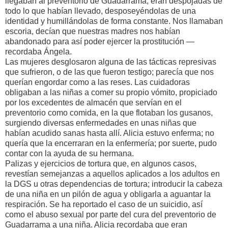
llegaban al preventorio de Guadarrama, eran despojadas de
todo lo que habían llevado, desposeyéndolas de una
identidad y humillándolas de forma constante. Nos llamaban
escoria, decían que nuestras madres nos habían
abandonado para así poder ejercer la prostitución —
recordaba Ángela.
Las mujeres desglosaron alguna de las tácticas represivas
que sufrieron, o de las que fueron testigo; parecía que nos
querían engordar como a las reses. Las cuidadoras
obligaban a las niñas a comer su propio vómito, propiciado
por los excedentes de almacén que servían en el
preventorio como comida, en la que flotaban los gusanos,
surgiendo diversas enfermedades en unas niñas que
habían acudido sanas hasta allí. Alicia estuvo enferma; no
quería que la encerraran en la enfermería; por suerte, pudo
contar con la ayuda de su hermana.
Palizas y ejercicios de tortura que, en algunos casos,
revestían semejanzas a aquellos aplicados a los adultos en
la DGS u otras dependencias de tortura; introducir la cabeza
de una niña en un pilón de agua y obligarla a aguantar la
respiración. Se ha reportado el caso de un suicidio, así
como el abuso sexual por parte del cura del preventorio de
Guadarrama a una niña. Alicia recordaba que eran