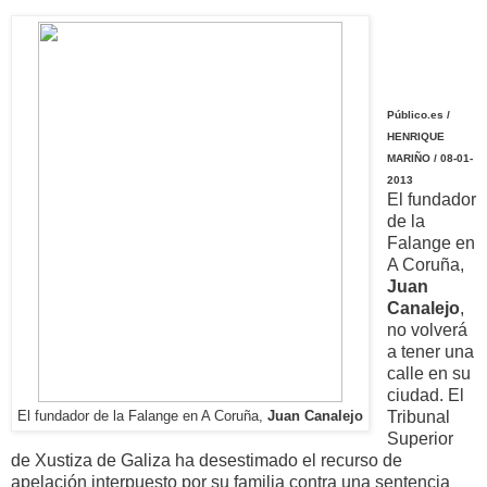
Público.es /
HENRIQUE
MARIÑO / 08-01-
2013
El fundador
de la
Falange en
A Coruña,
Juan
Canalejo
,
no volverá
a tener una
calle en su
ciudad. El
Tribunal
El fundador de la Falange en A Coruña,
Juan Canalejo
Superior
de Xustiza de Galiza ha desestimado el recurso de
apelación interpuesto por su familia contra una sentencia