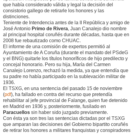
que había considerado válida y legal la decisión del
consistorio gallego de retirarle los honores y las
distinciones.
Teniente de Intendencia antes de la II República y amigo de
José Antonio
Primo de Rivera
, Juan Canalejo dio nombre
al principal hospital coruñés durante décadas, hasta que en
2008 fue rebautizado como CHUAC.
El informe de una comisión de expertos permitió al
Ayuntamiento de A Coruña (durante el mandato del PSdeG
y el BNG) quitarle los títulos honoríficos de hijo predilecto y
concejal honorario. Pero su hija, María del Carmen
Canalejo Lorenzo, rechazó la medida, ya que entendía que
su padre no había participado en la sublevación militar de
1936.
El TSXG, en una sentencia del pasado 15 de noviembre
(
pdf
), ha fallado en contra del recurso que pretendía
rehabilitar al jefe provincial de Falange, quien fue detenido
en Madrid en 1936 y, posteriormente, fusilado en
Paracuellos
sin haber sido juzgado previamente.
Con ésta ya son tres las sentencias dictadas por el TSXG
que amparan las decisiones del Gobierno bipartito coruñés
de retirar los honores a militares franquistas y conspiradores