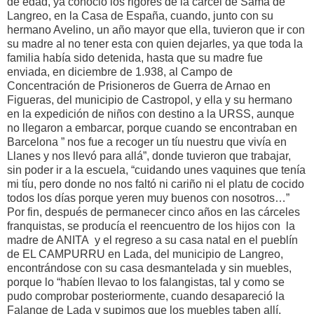
de edad, ya conoció los rigores de la cárcel de Sama de
Langreo, en la Casa de España, cuando, junto con su
hermano Avelino, un año mayor que ella, tuvieron que ir con
su madre al no tener esta con quien dejarles, ya que toda la
familia había sido detenida, hasta que su madre fue
enviada, en diciembre de 1.938, al Campo de
Concentración de Prisioneros de Guerra de Arnao en
Figueras, del municipio de Castropol, y ella y su hermano
en la expedición de niños con destino a la URSS, aunque
no llegaron a embarcar, porque cuando se encontraban en
Barcelona ” nos fue a recoger un tíu nuestru que vivía en
Llanes y nos llevó para allá”, donde tuvieron que trabajar,
sin poder ir a la escuela, “cuidando unes vaquines que tenía
mi tíu, pero donde no nos faltó ni cariño ni el platu de cocido
todos los días porque yeren muy buenos con nosotros…”
Por fin, después de permanecer cinco años en las cárceles
franquistas, se producía el reencuentro de los hijos con la
madre de ANITA y el regreso a su casa natal en el pueblín
de EL CAMPURRU en Lada, del municipio de Langreo,
encontrándose con su casa desmantelada y sin muebles,
porque lo “habíen llevao to los falangistas, tal y como se
pudo comprobar posteriormente, cuando desapareció la
Falange de Lada y supimos que los muebles taben allí,