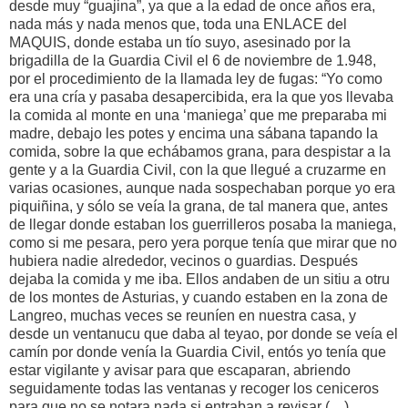
desde muy “guajina”, ya que a la edad de once años era,
nada más y nada menos que, toda una ENLACE del
MAQUIS, donde estaba un tío suyo, asesinado por la
brigadilla de la Guardia Civil el 6 de noviembre de 1.948,
por el procedimiento de la llamada ley de fugas: “Yo como
era una cría y pasaba desapercibida, era la que yos llevaba
la comida al monte en una ‘maniega’ que me preparaba mi
madre, debajo les potes y encima una sábana tapando la
comida, sobre la que echábamos grana, para despistar a la
gente y a la Guardia Civil, con la que llegué a cruzarme en
varias ocasiones, aunque nada sospechaban porque yo era
piquiñina, y sólo se veía la grana, de tal manera que, antes
de llegar donde estaban los guerrilleros posaba la maniega,
como si me pesara, pero yera porque tenía que mirar que no
hubiera nadie alrededor, vecinos o guardias. Después
dejaba la comida y me iba. Ellos andaben de un sitiu a otru
de los montes de Asturias, y cuando estaben en la zona de
Langreo, muchas veces se reuníen en nuestra casa, y
desde un ventanucu que daba al teyao, por donde se veía el
camín por donde venía la Guardia Civil, entós yo tenía que
estar vigilante y avisar para que escaparan, abriendo
seguidamente todas las ventanas y recoger los ceniceros
para que no se notara nada si entraban a revisar (…)