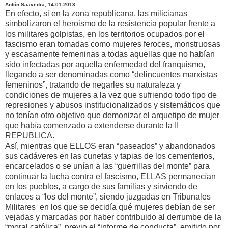
Antón Saavedra, 14-01-2013
En efecto, si en la zona republicana, las milicianas
simbolizaron el heroismo de la resistencia popular frente a
los militares golpistas, en los territorios ocupados por el
fascismo eran tomadas como mujeres feroces, monstruosas
y escasamente femeninas a todas aquellas que no habían
sido infectadas por aquella enfermedad del franquismo,
llegando a ser denominadas como “delincuentes marxistas
femeninos”, tratando de negarles su naturaleza y
condiciones de mujeres a la vez que sufriendo todo tipo de
represiones y abusos institucionalizados y sistemáticos que
no tenían otro objetivo que demonizar el arquetipo de mujer
que había comenzado a extenderse durante la II
REPUBLICA.
Así, mientras que ELLOS eran “paseados” y abandonados
sus cadáveres en las cunetas y tapias de los cementerios,
encarcelados o se unían a las “guerrillas del monte” para
continuar la lucha contra el fascismo, ELLAS permanecían
en los pueblos, a cargo de sus familias y sirviendo de
enlaces a “los del monte”, siendo juzgadas en Tribunales
Militares en los que se decidía qué mujeres debían de ser
vejadas y marcadas por haber contribuido al derrumbe de la
“moral católica”, previo el “informe de conducta”, emitido por