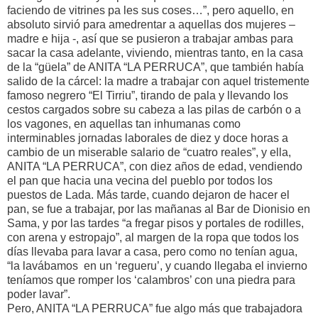
faciendo de vitrines pa les sus coses…”, pero aquello, en
absoluto sirvió para amedrentar a aquellas dos mujeres –
madre e hija -, así que se pusieron a trabajar ambas para
sacar la casa adelante, viviendo, mientras tanto, en la casa
de la “güela” de ANITA “LA PERRUCA”, que también había
salido de la cárcel: la madre a trabajar con aquel tristemente
famoso negrero “El Tirriu”, tirando de pala y llevando los
cestos cargados sobre su cabeza a las pilas de carbón o a
los vagones, en aquellas tan inhumanas como
interminables jornadas laborales de diez y doce horas a
cambio de un miserable salario de “cuatro reales”, y ella,
ANITA “LA PERRUCA”, con diez años de edad, vendiendo
el pan que hacia una vecina del pueblo por todos los
puestos de Lada. Más tarde, cuando dejaron de hacer el
pan, se fue a trabajar, por las mañanas al Bar de Dionisio en
Sama, y por las tardes “a fregar pisos y portales de rodilles,
con arena y estropajo”, al margen de la ropa que todos los
días llevaba para lavar a casa, pero como no tenían agua,
“la lavábamos en un ‘regueru’, y cuando llegaba el invierno
teníamos que romper los ‘calambros’ con una piedra para
poder lavar”.
Pero, ANITA “LA PERRUCA” fue algo más que trabajadora