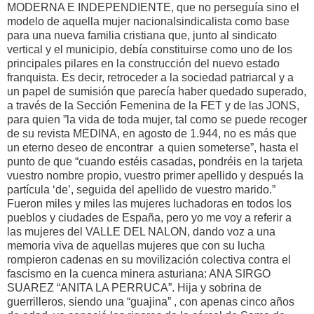
MODERNA E INDEPENDIENTE, que no perseguía sino el
modelo de aquella mujer nacionalsindicalista como base
para una nueva familia cristiana que, junto al sindicato
vertical y el municipio, debía constituirse como uno de los
principales pilares en la construcción del nuevo estado
franquista. Es decir, retroceder a la sociedad patriarcal y a
un papel de sumisión que parecía haber quedado superado,
a través de la Sección Femenina de la FET y de las JONS,
para quien ”la vida de toda mujer, tal como se puede recoger
de su revista MEDINA, en agosto de 1.944, no es más que
un eterno deseo de encontrar a quien someterse”, hasta el
punto de que “cuando estéis casadas, pondréis en la tarjeta
vuestro nombre propio, vuestro primer apellido y después la
partícula ‘de’, seguida del apellido de vuestro marido.”
Fueron miles y miles las mujeres luchadoras en todos los
pueblos y ciudades de España, pero yo me voy a referir a
las mujeres del VALLE DEL NALON, dando voz a una
memoria viva de aquellas mujeres que con su lucha
rompieron cadenas en su movilización colectiva contra el
fascismo en la cuenca minera asturiana: ANA SIRGO
SUAREZ “ANITA LA PERRUCA”. Hija y sobrina de
guerrilleros, siendo una “guajina” , con apenas cinco años