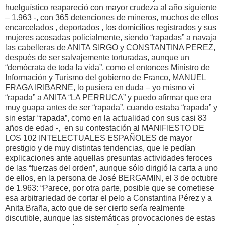
huelguístico reapareció con mayor crudeza al año siguiente
– 1.963 -, con 365 detenciones de mineros, muchos de ellos
encarcelados , deportados , los domicilios registrados y sus
mujeres acosadas policialmente, siendo “rapadas” a navaja
las cabelleras de ANITA SIRGO y CONSTANTINA PEREZ,
después de ser salvajemente torturadas, aunque un
“demócrata de toda la vida”, como el entonces Ministro de
Información y Turismo del gobierno de Franco, MANUEL
FRAGA IRIBARNE, lo pusiera en duda – yo mismo ví
“rapada” a ANITA “LA PERRUCA” y puedo afirmar que era
muy guapa antes de ser “rapada”, cuando estaba “rapada” y
sin estar “rapada”, como en la actualidad con sus casi 83
años de edad -, en su contestación al MANIFIESTO DE
LOS 102 INTELECTUALES ESPAÑOLES de mayor
prestigio y de muy distintas tendencias, que le pedían
explicaciones ante aquellas presuntas actividades feroces
de las “fuerzas del orden”, aunque sólo dirigió la carta a uno
de ellos, en la persona de José BERGAMIN, el 3 de octubre
de 1.963: “Parece, por otra parte, posible que se cometiese
esa arbitrariedad de cortar el pelo a Constantina Pérez y a
Anita Braña, acto que de ser cierto sería realmente
discutible, aunque las sistemáticas provocaciones de estas