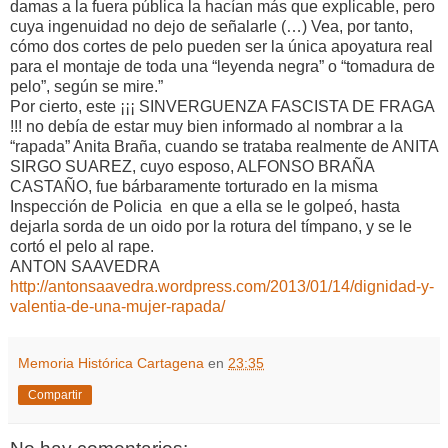
damas a la fuera pública la hacían más que explicable, pero
cuya ingenuidad no dejo de señalarle (…) Vea, por tanto,
cómo dos cortes de pelo pueden ser la única apoyatura real
para el montaje de toda una “leyenda negra” o “tomadura de
pelo”, según se mire.”
Por cierto, este ¡¡¡ SINVERGUENZA FASCISTA DE FRAGA
!!! no debía de estar muy bien informado al nombrar a la
“rapada” Anita Braña, cuando se trataba realmente de ANITA
SIRGO SUAREZ, cuyo esposo, ALFONSO BRAÑA
CASTAÑO, fue bárbaramente torturado en la misma
Inspección de Policia en que a ella se le golpeó, hasta
dejarla sorda de un oido por la rotura del tímpano, y se le
cortó el pelo al rape.
ANTON SAAVEDRA
http://antonsaavedra.wordpress.com/2013/01/14/dignidad-y-
valentia-de-una-mujer-rapada/
Memoria Histórica Cartagena
en
23:35
Compartir