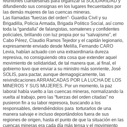
reuniones clandestinas para organizar la SOLIDARIDAD y
difundiendo sus consignas en los lugares frecuentados por
las demás mujeres de las cuencas mineras.
Las llamadas “fuerzas del orden”- Guardia Civil y su
Brigadilla, Policia Armada, Brigada Politico Social, así como
toda la “gandalla” de falangistas, somatenes y confidentes
policiales, brillando con luz propia por su “salvajismo”, el
Cabo Pérez, Claudio Ramos Tejedor y el capitán legionario,
expresamente enviado desde Melilla, Fernando CARO
Levia, habían actuado con una extraordinaria dureza
represiva, no consiguiendo otra cosa que extender aquel
movimiento de solidaridad, de tal manera que, al final, el
gobierno tuvo que enviar a su ministro más sonriente, José
SOLIS, para pactar, aunque demagogicamente, las
reivindicaciones ARRANCADAS POR LA LUCHA DE LOS
MINEROS Y SUS MUJERES. Por un momento, la paz
laboral había vuelto a las cuencas mineras, normalizando la
vuelta al trabajo, pero las “fuerzas del orden citadas” no
pusieron fin a su labor represora, buscando a los
responsables, detendiéndolos para torturarlos de una
manera salvaje e incluso deportándolos fuera de sus
regiones de origen, hasta el punto de que la situación en las
cuencas mineras era cada día más tensa y el movimiento