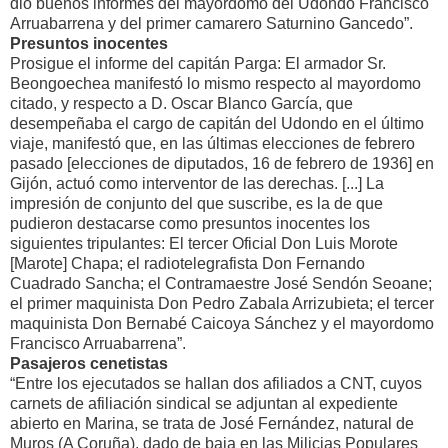
dio buenos informes del mayordomo del Udondo Francisco
Arruabarrena y del primer camarero Saturnino Gancedo”.
Presuntos inocentes
Prosigue el informe del capitán Parga: El armador Sr.
Beongoechea manifestó lo mismo respecto al mayordomo
citado, y respecto a D. Oscar Blanco García, que
desempeñaba el cargo de capitán del Udondo en el último
viaje, manifestó que, en las últimas elecciones de febrero
pasado [elecciones de diputados, 16 de febrero de 1936] en
Gijón, actuó como interventor de las derechas. [...] La
impresión de conjunto del que suscribe, es la de que
pudieron destacarse como presuntos inocentes los
siguientes tripulantes: El tercer Oficial Don Luis Morote
[Marote] Chapa; el radiotelegrafista Don Fernando
Cuadrado Sancha; el Contramaestre José Sendón Seoane;
el primer maquinista Don Pedro Zabala Arrizubieta; el tercer
maquinista Don Bernabé Caicoya Sánchez y el mayordomo
Francisco Arruabarrena”.
Pasajeros cenetistas
“Entre los ejecutados se hallan dos afiliados a CNT, cuyos
carnets de afiliación sindical se adjuntan al expediente
abierto en Marina, se trata de José Fernández, natural de
Muros (A Coruña), dado de baja en las Milicias Populares