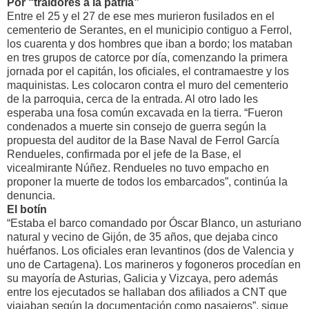
Por “traidores a la patria”
Entre el 25 y el 27 de ese mes murieron fusilados en el
cementerio de Serantes, en el municipio contiguo a Ferrol,
los cuarenta y dos hombres que iban a bordo; los mataban
en tres grupos de catorce por día, comenzando la primera
jornada por el capitán, los oficiales, el contramaestre y los
maquinistas. Les colocaron contra el muro del cementerio
de la parroquia, cerca de la entrada. Al otro lado les
esperaba una fosa común excavada en la tierra. “Fueron
condenados a muerte sin consejo de guerra según la
propuesta del auditor de la Base Naval de Ferrol García
Rendueles, confirmada por el jefe de la Base, el
vicealmirante Núñez. Rendueles no tuvo empacho en
proponer la muerte de todos los embarcados”, continúa la
denuncia.
El botín
“Estaba el barco comandado por Óscar Blanco, un asturiano
natural y vecino de Gijón, de 35 años, que dejaba cinco
huérfanos. Los oficiales eran levantinos (dos de Valencia y
uno de Cartagena). Los marineros y fogoneros procedían en
su mayoría de Asturias, Galicia y Vizcaya, pero además
entre los ejecutados se hallaban dos afiliados a CNT que
viajaban según la documentación como pasajeros”, sigue