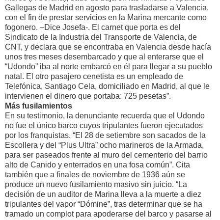
Gallegas de Madrid en agosto para trasladarse a Valencia,
con el fin de prestar servicios en la Marina mercante como
fogonero. –Dice Josefa-. El carnet que porta es del
Sindicato de la Industria del Transporte de Valencia, de
CNT, y declara que se encontraba en Valencia desde hacía
unos tres meses desembarcado y que al enterarse que el
“Udondo” iba al norte embarcó en él para llegar a su pueblo
natal. El otro pasajero cenetista es un empleado de
Telefónica, Santiago Cela, domiciliado en Madrid, al que le
intervienen el dinero que portaba: 725 pesetas”.
Más fusilamientos
En su testimonio, la denunciante recuerda que el Udondo
no fue el único barco cuyos tripulantes fueron ejecutados
por los franquistas. “El 28 de setiembre son sacados de la
Escollera y del “Plus Ultra” ocho marineros de la Armada,
para ser paseados frente al muro del cementerio del barrio
alto de Canido y enterrados en una fosa común”. Cita
también que a finales de noviembre de 1936 aún se
produce un nuevo fusilamiento masivo sin juicio. “La
decisión de un auditor de Marina lleva a la muerte a diez
tripulantes del vapor “Dómine”, tras determinar que se ha
tramado un complot para apoderarse del barco y pasarse al