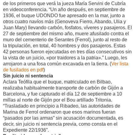
de los primeros que verá la jueza María Servini de Cubría
en videoconferencia. “Un año después, en septiembre de
1936, el buque UDONDO fue apresado en la mar, junto a
otros cuatro navíos más (Genoveva Fierro, Abando, Ulia y
Juan Mary) llevando carbón, fosfatos, víveres y pasajeros. El
27 de septiembre del mismo año, muere afusilado contra el
muro del cementerio de Serantes (Ferrol), junto al resto de
la tripulación, en total, 40 hombres y dos pasajeros. Estas
42 personas fueron ejecutadas en tres días consecutivos sin
la vista de un juicio, «por traidores a la patria».” Luego, les
arrojaron a una fosa común excavada en la tierra. (
Ver lista
de fusilados en pdf
)
Sin juicio ni sentencia
Aclara Teófila que el buque, matriculado en Bilbao,
realizaba habitualmente transporte de carbón de Gijón a
Barcelona, y fue capturado el día 12 de septiembre a 10
millas al norte de Gijón por el Bou artillado Tritonia.
“Trasladado en principio a Ribadeo, las autoridades de
Marina de Ferrol ordenaron que esos marinos fueran
“pasados por las armas” sin acusación documentada, es
decir, sin juicio ni sentencia previa, como consta en el
Expediente 22/1936”.