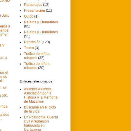
ICANO
Personajes
(13)
Presentación
(11)
r Julio
Quico
(1)
Relatos y Efemerides
erda a
(85)
meños
Relatos y Efemérides
os” en
(55)
Represión
(120)
a y
Teatro
(3)
Trafico de niños
an a
robados
(32)
Tráfico de niños
robados
(20)
ar el
o es
r...
Enlaces relacionados
n, un
Alumbra Alumbre,
Asociación por la
n 591
Historia y la Memoria
de Mazarrón
bomba
Búscamé en el ciclo
de la vida
 a dos
En Posidonia. Guerra
..
civil y represión
franquista en
s
Cartagena