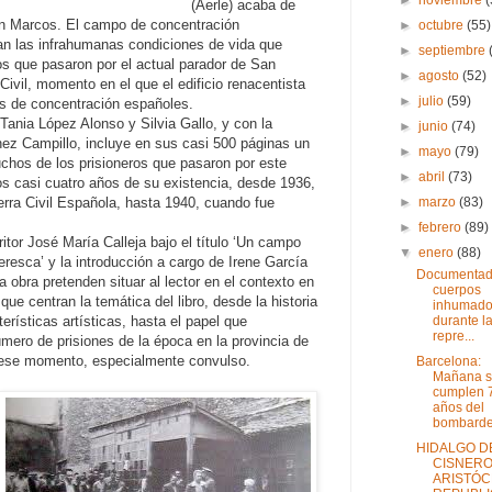
(Aerle) acaba de
San Marcos. El campo de concentración
►
octubre
(55)
an las infrahumanas condiciones de vida que
►
septiembre
ros que pasaron por el actual parador de San
►
agosto
(52)
ivil, momento en el que el edificio renacentista
►
julio
(59)
s de concentración españoles.
s Tania López Alonso y Silvia Gallo, y con la
►
junio
(74)
hez Campillo, incluye en sus casi 500 páginas un
►
mayo
(79)
chos de los prisioneros que pasaron por este
►
abril
(73)
s casi cuatro años de su existencia, desde 1936,
►
marzo
(83)
uerra Civil Española, hasta 1940, cuando fue
►
febrero
(89)
ritor José María Calleja bajo el título ‘Un campo
▼
enero
(88)
resca’ y la introducción a cargo de Irene García
Documentad
a obra pretenden situar al lector en el contexto en
cuerpos
que centran la temática del libro, desde la historia
inhumad
durante l
terísticas artísticas, hasta el papel que
repre...
ero de prisiones de la época en la provincia de
e ese momento, especialmente convulso.
Barcelona:
Mañana 
cumplen 
años del
bombardeo
HIDALGO D
CISNERO
ARISTÓC