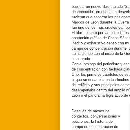
publicar un nuevo libro titulado ‘
desconocido’, en el que se desvel
tuvieron que soportar los prisione
Marcos de León durante la Guerra C
fue uno de los más crueles campo
El libro, escrito por las periodista
aportación gráfica de Carlos Sánc
inédito y exhaustivo censo con mu
campo de concentración durante lo
coincidiendo con el inicio de la G
clausurado.
Con el prólogo del periodista y esc
de concentración con fachada plate
Lino, los primeros capítulos de est
el que se desarrollaron los hechos 
del edificio y sus principales carac
desempeñaba dentro del amplio núm
León o el panorama legislativo d
Después de meses de
contactos, conversaciones y
peticiones, la historia del
campo de concentración de