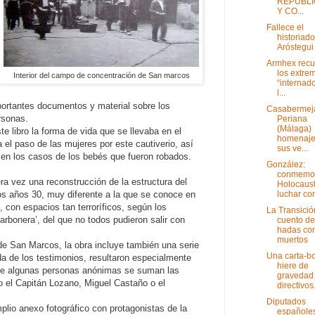
REPUBL
Y CO...
Fallece el
historiado
Aróstegui
Armhex recu
los extre
Interior del campo de concentración de San marcos
“internad
l...
portantes documentos y material sobre los
Casabermej
rsonas.
Periana
(Málaga)
ste libro la forma de vida que se llevaba en el
homenaje
el paso de las mujeres por este cautiverio, así
sus ve...
en los casos de los bebés que fueron robados.
González:
conmemor
a vez una reconstrucción de la estructura del
Holocaust
luchar cont
s años 30, muy diferente a la que se conoce en
, con espacios tan terroríficos, según los
La Transició
rbonera’, del que no todos pudieron salir con
cuento de
hadas co
muertos
e San Marcos, la obra incluye también una serie
Una carta-
ida de los testimonios, resultaron especialmente
hiere de
a de algunas personas anónimas se suman las
gravedad
 el Capitán Lozano, Miguel Castaño o el
directivos.
Diputados
plio anexo fotográfico con protagonistas de la
españole