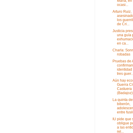
María, en
ocasi...
Arturo Ruiz,
asesinado
los guerri
de Cri...
Justicia pre
una guía 
exhumaci
en ca...
Charla: Sonr
robadas
Pruebas de
confirman
identidad
tres guer..
Aún hay eco
Guerra Ci
Castuera
(Badajoz)
La quinta de
biberón,
adolesce
entre fusi
IU pide que 
obligue po
a las ent
rel...