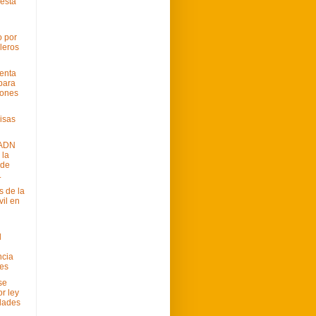
 esta
 por
lleros
senta
para
ones
isas
 ADN
 la
 de
.
s de la
vil en
l
ncia
les
se
r ley
idades