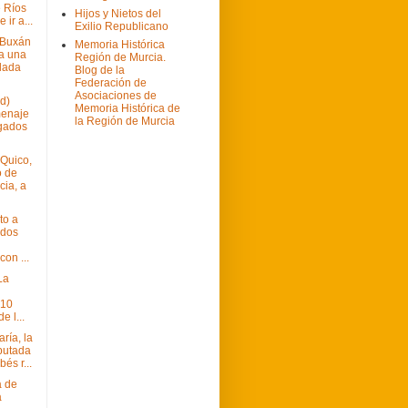
 Ríos
Hijos y Nietos del
 ir a...
Exilio Republicano
 Buxán
Memoria Histórica
a una
Región de Murcia.
ilada
Blog de la
Federación de
Asociaciones de
d)
Memoria Histórica de
menaje
la Región de Murcia
gados
 Quico,
o de
cia, a
to a
ados
on ...
La
 10
e l...
ría, la
putada
bés r...
a de
a