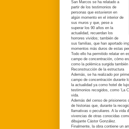
San Marcos se ha relatado a
partir de los testimonios de
personas que estuvieron en
algún momento en el interior de
sus muros y que, pese a
superar los 90 años en la
actualidad, recuerdan los
horrores vividos; también de
sus familias, que han aportado im
momentos más duros de estas pe
Todo ello ha permitido relatar en e
campo de concentración, cómo era 
como la polémica surgida también 
Reconstrucción de la estructura
Además, se ha realizado por primer
campo de concentración durante lo
la actualidad ya como hotel de lujo
testimonios recogidos, como ‘La Ca
vida.
Además del censo de prisioneros d
de historias que, durante la recog
llamativas o peculiares. A la vid
vivencias de otras conocidas como
dibujante Cástor González.
Finalmente, la obra contiene un am