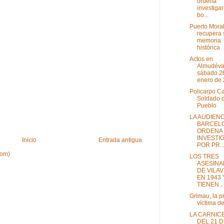
ordena
investigar
bo...
Puerto Mora
recupera 
memoria
histórica
Actos en
Almudévar
sábado 2
enero de
Policarpo C
Soldado d
Pueblo
LA AUDIENC
BARCEL
ORDENA
INVESTI
Inicio
Entrada antigua
POR PR..
tom)
LOS TRES
ASESIN
DE VILA
EN 1943 
TIENEN...
Grimau, la p
víctima d
LA CARNIC
DEL 21 