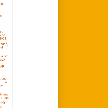
 los
l
su
 el
6 de
 2013
andón,
el
IA DE
ONA
GAR
.
ADOS
VELLA
YA
rimera
e Fraga
ERÍA
DE