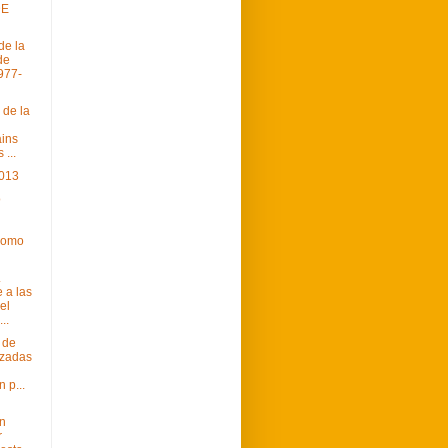
DE
de la
de
977-
 de la
ins
...
013
o
como
.
 a las
el
..
 de
izadas
 p...
n
r