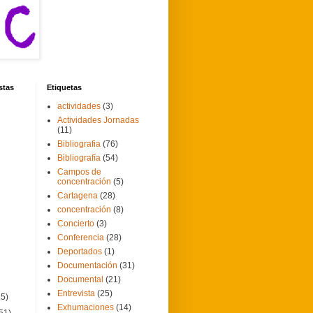
stas
Etiquetas
actividades
(3)
Actividades Jornadas
(11)
Bibliografia
(76)
Bibliografía
(54)
Campos de
concentración
(5)
Cartagena
(28)
concentración
(8)
Concierto
(3)
Conferencia
(28)
Deportados
(1)
Documentación
(31)
Documental
(21)
Entrevista
(25)
35)
Exhumaciones
(14)
51)