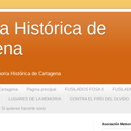
 Histórica de
ena
oria Histórica de Cartagena
Cartagena
Página principal
FUSILADOS FOSA X
FUSILAD
LUGARES DE LA MEMORIA
CONTRA EL FRÍO DEL OLVIDO
Si quieres hacerte socio
Asociación Memori