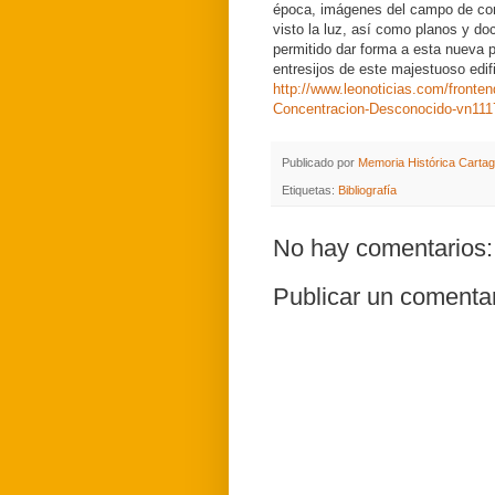
época, imágenes del campo de co
visto la luz, así como planos y d
permitido dar forma a esta nueva 
entresijos de este majestuoso edifi
http://www.leonoticias.com/fronte
Concentracion-Desconocido-vn111
Publicado por
Memoria Histórica Carta
Etiquetas:
Bibliografía
No hay comentarios:
Publicar un comenta