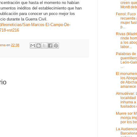
ncentración que hasta el momento no habían
creen que
Montt debe
ocumentos inéditos del establecimiento que han
publicación para conocer un poco mejor los
Ferrol: Fuco
recuerda 
cio durante la Guerra Civil.
mujer fus
nd/leonoticias/San-Marcos-El-Campo-De-
p...
718-vst216
Rivas (Madri
rinde ho
a los abo
gena
en
22:38
labor...
Palabras de
guerriller
León-Gali
...
El monumen
los Abog
rio
de Atocha
amanece c
Almudévar: 
localidad
inhuma a
fusilados d
Muere sor Ma
monja im
por los be
La Audienci
Barcelon