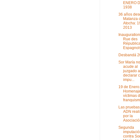
ENERO 
1938
36 años des
Matanza 
Atocha: 1
2013
Inauguration
Rue des
Républica
Espagnols 
Desbandá 2
Sor María n
acude al
juzgado a
declarar 
impu...
19 de Enero
Homenaje
víctimas d
franquism.
Las pruebas
ADN real
por la
Asociación
Segunda
imputació
contra So