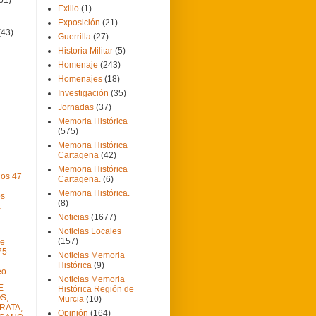
Exilio
(1)
Exposición
(21)
(43)
Guerrilla
(27)
Historia Militar
(5)
Homenaje
(243)
Homenajes
(18)
Investigación
(35)
Jornadas
(37)
Memoria Histórica
(575)
Memoria Histórica
Cartagena
(42)
Memoria Histórica
os 47
Cartagena.
(6)
Memoria Histórica.
os
(8)
a
Noticias
(1677)
Noticias Locales
(157)
se
75
Noticias Memoria
Histórica
(9)
...
Noticias Memoria
E
Histórica Región de
S,
Murcia
(10)
RATA,
Opinión
(164)