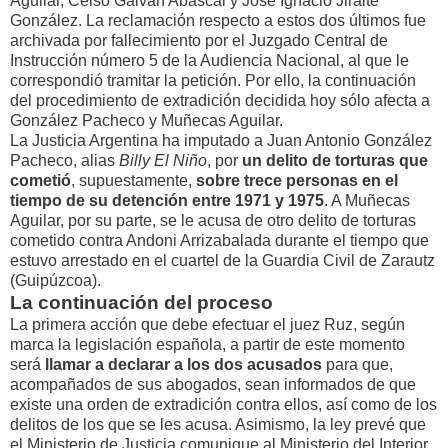
Aguilar, Celso Galván Abascal y José Ignacio Jiralte
González. La reclamación respecto a estos dos últimos fue
archivada por fallecimiento por el Juzgado Central de
Instrucción número 5 de la Audiencia Nacional, al que le
correspondió tramitar la petición. Por ello, la continuación
del procedimiento de extradición decidida hoy sólo afecta a
González Pacheco y Muñecas Aguilar.
La Justicia Argentina ha imputado a Juan Antonio González
Pacheco, alias
Billy El Niño
, por
un delito de torturas que
cometió
, supuestamente,
sobre trece personas en el
tiempo de su detención entre 1971 y 1975
. A Muñecas
Aguilar, por su parte, se le acusa de otro delito de torturas
cometido contra Andoni Arrizabalada durante el tiempo que
estuvo arrestado en el cuartel de la Guardia Civil de Zarautz
(Guipúzcoa).
La continuación del proceso
La primera acción que debe efectuar el juez Ruz, según
marca la legislación española, a partir de este momento
será
llamar a declarar a los dos acusados
para que,
acompañados de sus abogados, sean informados de que
existe una orden de extradición contra ellos, así como de los
delitos de los que se les acusa. Asimismo, la ley prevé que
el Ministerio de Justicia comunique al Ministerio del Interior