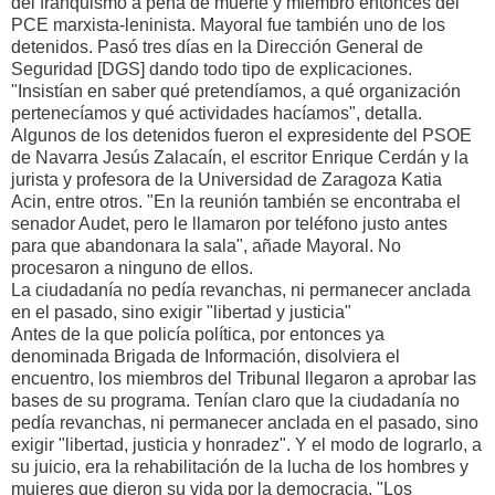
del franquismo a pena de muerte y miembro entonces del
PCE marxista-leninista. Mayoral fue también uno de los
detenidos. Pasó tres días en la Dirección General de
Seguridad [DGS] dando todo tipo de explicaciones.
"Insistían en saber qué pretendíamos, a qué organización
pertenecíamos y qué actividades hacíamos", detalla.
Algunos de los detenidos fueron el expresidente del PSOE
de Navarra Jesús Zalacaín, el escritor Enrique Cerdán y la
jurista y profesora de la Universidad de Zaragoza Katia
Acin, entre otros. "En la reunión también se encontraba el
senador Audet, pero le llamaron por teléfono justo antes
para que abandonara la sala", añade Mayoral. No
procesaron a ninguno de ellos.
La ciudadanía no pedía revanchas, ni permanecer anclada
en el pasado, sino exigir "libertad y justicia"
Antes de la que policía política, por entonces ya
denominada Brigada de Información, disolviera el
encuentro, los miembros del Tribunal llegaron a aprobar las
bases de su programa. Tenían claro que la ciudadanía no
pedía revanchas, ni permanecer anclada en el pasado, sino
exigir "libertad, justicia y honradez". Y el modo de lograrlo, a
su juicio, era la rehabilitación de la lucha de los hombres y
mujeres que dieron su vida por la democracia. "Los