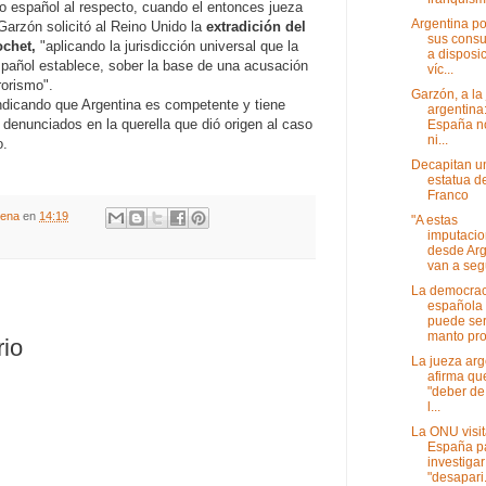
 español al respecto, cuando el entonces jueza
Argentina p
Garzón solicitó al Reino Unido la
extradición del
sus cons
ochet,
"aplicando la jurisdicción universal que la
a disposi
spañol establece, sober la base de una acusación
víc...
rorismo".
Garzón, a la
ndicando que Argentina es competente y tiene
argentina
s denunciados en la querella que dió origen al caso
España n
ni...
o.
Decapitan u
estatua d
Franco
gena
en
14:19
"A estas
imputaci
desde Arg
van a segu
La democrac
española
puede ser
manto prot
rio
La jueza arg
afirma qu
"deber de
l...
La ONU visi
España p
investigar
"desapari.