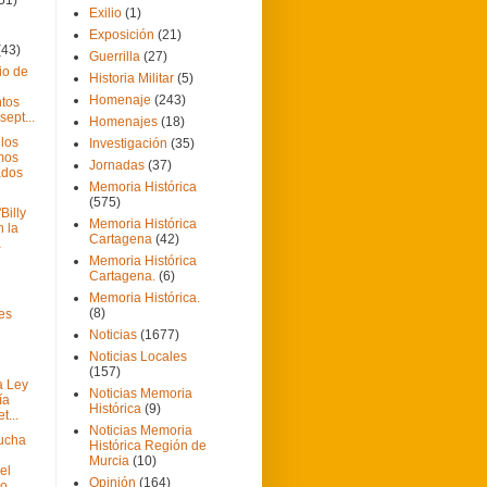
Exilio
(1)
Exposición
(21)
(43)
Guerrilla
(27)
io de
Historia Militar
(5)
Homenaje
(243)
ntos
sept...
Homenajes
(18)
los
Investigación
(35)
imos
Jornadas
(37)
ados
Memoria Histórica
(575)
Billy
Memoria Histórica
n la
Cartagena
(42)
a
Memoria Histórica
Cartagena.
(6)
Memoria Histórica.
(8)
 es
Noticias
(1677)
Noticias Locales
(157)
a Ley
Noticias Memoria
ía
Histórica
(9)
t...
Noticias Memoria
ucha
Histórica Región de
Murcia
(10)
el
Opinión
(164)
mo