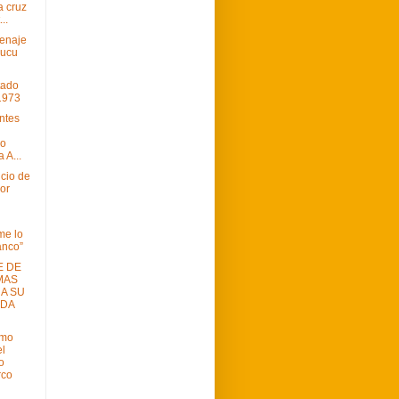
a cruz
..
enaje
zucu
tado
1973
ntes
mo
 A...
ncio de
or
me lo
anco”
E DE
MAS
A SU
NDA
imo
l
o
rco