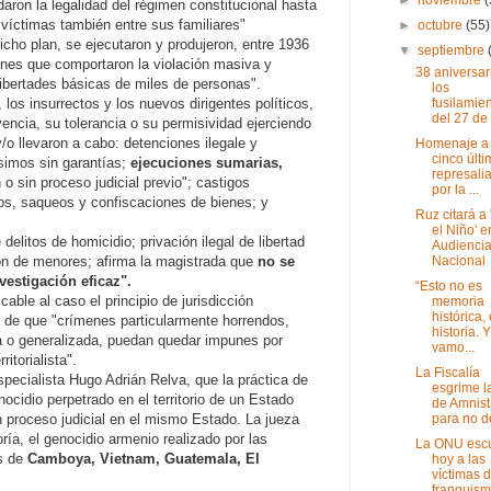
aron la legalidad del régimen constitucional hasta
víctimas también entre sus familiares"
►
octubre
(55)
dicho plan, se ejecutaron y produjeron, entre 1936
▼
septiembre
nes que comportaron la violación masiva y
38 aniversar
ibertades básicas de miles de personas".
los
fusilamie
los insurrectos y los nuevos dirigentes políticos,
del 27 de 
encia, su tolerancia o su permisividad ejerciendo
y/o llevaron a cabo: detenciones ilegale y
Homenaje a 
cinco últ
rísimos sin garantías;
ejecuciones sumarias,
represali
o sin proceso judicial previo"; castigos
por la ...
ios, saqueos y confiscaciones de bienes; y
Ruz citará a '
el Niño' e
delitos de homicidio; privación ilegal de libertad
Audienci
Nacional
ión de menores; afirma la magistrada que
no se
vestigación eficaz".
“Esto no es
cable al caso el principio de jurisdicción
memoria
histórica,
d de que "crímenes particularmente horrendos,
historia. Y
a o generalizada, puedan quedar impunes por
vamo...
ritorialista".
La Fiscalía
specialista Hugo Adrián Relva, que la práctica de
esgrime l
cidio perpetrado en el territorio de un Estado
de Amnist
para no de
n proceso judicial en el mismo Estado. La jueza
ía, el genocidio armenio realizado por las
La ONU esc
s de
Camboya, Vietnam, Guatemala, El
hoy a las
víctimas d
franquis