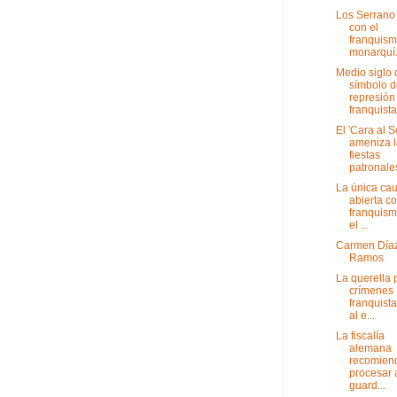
Los Serrano
con el
franquism
monarquí.
Medio siglo 
símbolo d
represión
franquista
El 'Cara al S
ameniza l
fiestas
patronales
La única ca
abierta co
franquism
el ...
Carmen Día
Ramos
La querella 
crímenes
franquista
al e...
La fiscalía
alemana
recomien
procesar 
guard...