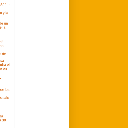
 Súñer,
o y la
..
de un
e la
ol'
as
 de...
usa
ntra el
o en
z
por los
s sale
da
a 30