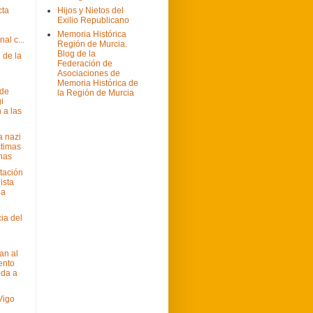
cta
Hijos y Nietos del
Exilio Republicano
Memoria Histórica
nal c...
Región de Murcia.
Blog de la
 de la
Federación de
Asociaciones de
Memoria Histórica de
 de
la Región de Murcia
i
 a las
 nazi
ctimas
nas
tación
ista
la
ia del
…
an al
ento
eda a
Vigo