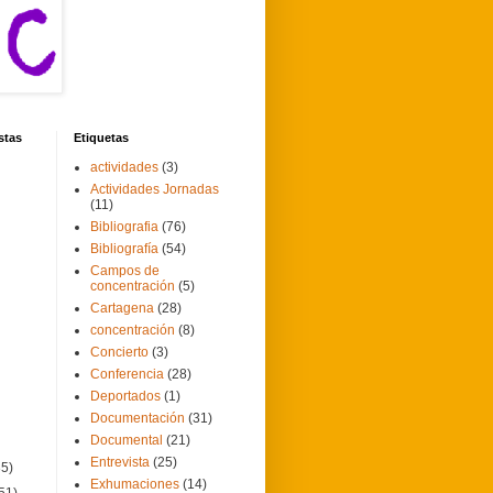
stas
Etiquetas
actividades
(3)
Actividades Jornadas
(11)
Bibliografia
(76)
Bibliografía
(54)
Campos de
concentración
(5)
Cartagena
(28)
concentración
(8)
Concierto
(3)
Conferencia
(28)
Deportados
(1)
Documentación
(31)
Documental
(21)
Entrevista
(25)
35)
Exhumaciones
(14)
51)