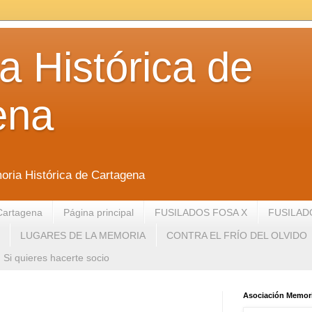
 Histórica de
ena
oria Histórica de Cartagena
Cartagena
Página principal
FUSILADOS FOSA X
FUSILAD
LUGARES DE LA MEMORIA
CONTRA EL FRÍO DEL OLVIDO
Si quieres hacerte socio
Asociación Memori