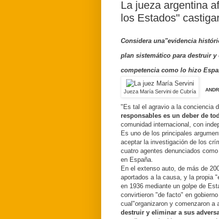
La jueza argentina a
los Estados" castigar
Considera una"evidencia históri
plan sistemático para destruir y
competencia como lo hizo Espa
ANDR
Jueza María Servini de Cubría
"Es tal el agravio a la conciencia
responsables es un deber de to
comunidad internacional, con inde
Es uno de los principales argument
aceptar la investigación de los cr
cuatro agentes denunciados como 
en España.
En el extenso auto, de más de 200 
aportados a la causa, y la propia 
en 1936 mediante un golpe de Esta
convirtieron "de facto" en gobiern
cual"organizaron y comenzaron a a
destruir y eliminar a sus adversa