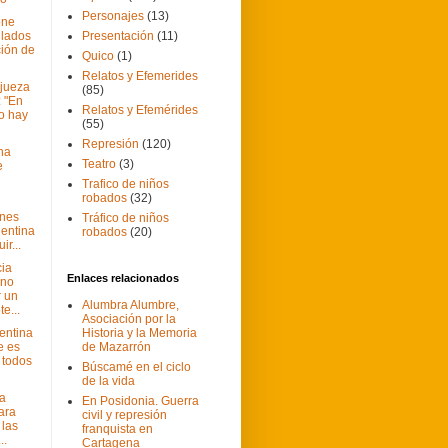
Personajes
(13)
one
ulados
Presentación
(11)
ción de
Quico
(1)
Relatos y Efemerides
 jueza
(85)
: "En
Relatos y Efemérides
o hay
(55)
Represión
(120)
na
Teatro
(3)
e
Trafico de niños
robados
(32)
ones
Tráfico de niños
entina
robados
(20)
ir...
ia
Enlaces relacionados
 no
 un
Alumbra Alumbre,
e...
Asociación por la
entina
Historia y la Memoria
e es
de Mazarrón
 todos
Búscamé en el ciclo
de la vida
ta
En Posidonia. Guerra
ara
civil y represión
 las
franquista en
..
Cartagena