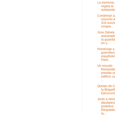
La memoria
regala la
solidarid
Condenan a
escocés a
434 euros
romper...
Josu Zabala
asesinado
la guardia
en u...
Homenaje a 
guerriller
españole
París
Un escudo
franquista
preside u
edificio cu
...
Queipo de L
la Brigadi
Ejecucio
Junto a otro
diputados
porteños:
Respalda
la...