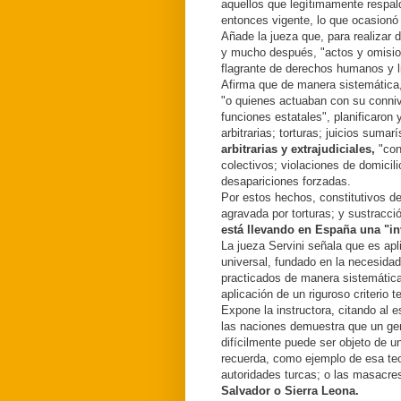
aquellos que legítimamente respald
entonces vigente, lo que ocasionó 
Añade la jueza que, para realizar 
y mucho después, "actos y omisio
flagrante de derechos humanos y l
Afirma que de manera sistemática, 
"o quienes actuaban con su conniv
funciones estatales", planificaron 
arbitrarias; torturas; juicios suma
arbitrarias y extrajudiciales,
"con 
colectivos; violaciones de domicil
desapariciones forzadas.
Por estos hechos, constitutivos de 
agravada por torturas; y sustracc
está llevando en España una "in
La jueza Servini señala que es apli
universal, fundado en la necesida
practicados de manera sistemátic
aplicación de un riguroso criterio ter
Expone la instructora, citando al e
las naciones demuestra que un geno
difícilmente puede ser objeto de u
recuerda, como ejemplo de esa teor
autoridades turcas; o las masacre
Salvador o Sierra Leona.