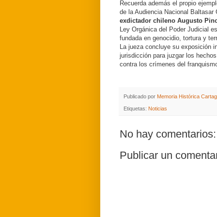
Recuerda además el propio ejemplo
de la Audiencia Nacional Baltasar 
exdictador chileno Augusto Pin
Ley Orgánica del Poder Judicial e
fundada en genocidio, tortura y ter
La jueza concluye su exposición i
jurisdicción para juzgar los hecho
contra los crímenes del franquism
Publicado por
Memoria Histórica Carta
Etiquetas:
Noticias
No hay comentarios:
Publicar un comenta