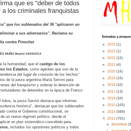
firma que es "deber de todos
 a los criminales franquistas
ca" que los sublevados del 36 "aplicaron un
 eliminar a sus adversarios". Reclama su
Entradas y propue
ña contra Pinochet
►
2025
(1)
►
2023
(1)
ÉS MUÑIZ
Madrid
19/09/2013
►
2022
(16)
 de la humanidad, que el
castigo de los
►
2021
(4)
dos los Estados
, como agentes que son de la
►
2020
(16)
pendencia del lugar de comisión de los hechos".
►
2019
(16)
os de la jueza argentina María Servini para
►
2018
(10)
ímenes del franquismo y ordenar la detención de
torturadores de detenidos en la época de Franco
►
2017
(13)
►
2016
(34)
folios, la jueza Servini destaca que informes
►
2015
(105)
"evidencia histórica", destacan que los sublevados
do contra el Gobierno constitucional, se
►
2014
(589)
o de un nuevo régimen político, desde el
▼
2013
(781)
plicar un plan sistemático concebido para
►
diciembre
(
rios,
incluidos los opositores políticos y todos
►
noviembre
(