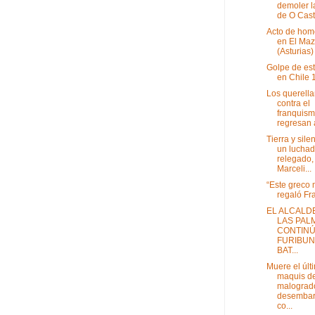
demoler l
de O Cast.
Acto de hom
en El Ma
(Asturias)
Golpe de es
en Chile 
Los querella
contra el
franquis
regresan a
Tierra y sile
un luchad
relegado,
Marceli...
“Este greco 
regaló Fr
EL ALCALD
LAS PAL
CONTINÚ
FURIBU
BAT...
Muere el últ
maquis de
malograd
desemba
co...