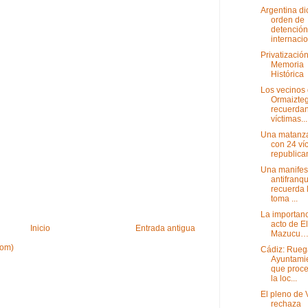
Argentina di
orden de
detención
internacio
Privatización
Memoria
Histórica
Los vecinos
Ormaizteg
recuerdan
víctimas...
Una matanza
con 24 ví
republica
Una manifes
antifranqu
recuerda 
toma ...
La importanc
acto de El
Inicio
Entrada antigua
Mazucu
tom)
Cádiz: Rueg
Ayuntami
que proc
la loc...
El pleno de 
rechaza