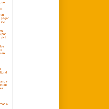
 que
ad
 un
 pagar
 por
 es
 por
 civil
los
os
s en
n
ltural
lano y
lla de
nes
s
mos a