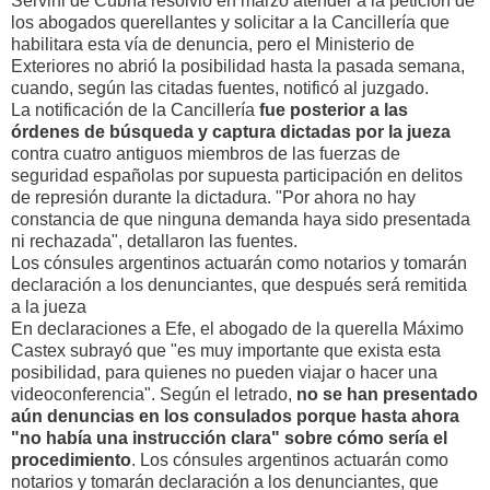
Servini de Cubría resolvió en marzo atender a la petición de
los abogados querellantes y solicitar a la Cancillería que
habilitara esta vía de denuncia, pero el Ministerio de
Exteriores no abrió la posibilidad hasta la pasada semana,
cuando, según las citadas fuentes, notificó al juzgado.
La notificación de la Cancillería
fue posterior a las
órdenes de búsqueda y captura dictadas por la jueza
contra cuatro antiguos miembros de las fuerzas de
seguridad españolas por supuesta participación en delitos
de represión durante la dictadura. "Por ahora no hay
constancia de que ninguna demanda haya sido presentada
ni rechazada", detallaron las fuentes.
Los cónsules argentinos actuarán como notarios y tomarán
declaración a los denunciantes, que después será remitida
a la jueza
En declaraciones a Efe, el abogado de la querella Máximo
Castex subrayó que "es muy importante que exista esta
posibilidad, para quienes no pueden viajar o hacer una
videoconferencia". Según el letrado,
no se han presentado
aún denuncias en los consulados porque hasta ahora
"no había una instrucción clara" sobre cómo sería el
procedimiento
. Los cónsules argentinos actuarán como
notarios y tomarán declaración a los denunciantes, que